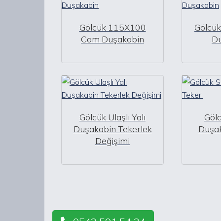
Gölcük 115X100
Gölcü
Cam Duşakabin
D
Gölcük Ulaşlı Yalı
Gölc
Duşakabin Tekerlek
Duşak
Değişimi