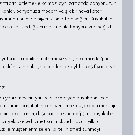
ızıntılarını önlemekle kalmaz, aynı zamanda banyonuzun
ilikonlar, banyonuza modern ve şık bir hava katar.
oluşumunu önler ve hijyenik bir ortam sağlar. Duşakabin
ı Gölcük’te sunduğumuz hizmet ile banyonuzun sağlıklı
boyutuna, kullanılan malzemeye ve işin karmaşıklığına
 teklifini sunmak için önceden detaylı bir keşif yapar ve
miz
kon yenilemesinin yanı sıra, akordiyon duşakabin, cam
am tamiri, duşakabin cam yenileme, duşakabin montajı,
abin teker tamiri, duşakabin tekne değişimi, duşakabin
 bir yelpazede hizmet sunmaktadır. Uzun yıllardır
ile müşterilerimize en kaliteli hizmeti sunmayı