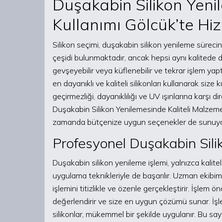
Duşakabin Silikon Yeni
Kullanımı Gölcük’te Hi
Silikon seçimi, duşakabin silikon yenileme sürecin
çeşidi bulunmaktadır, ancak hepsi aynı kalitede deği
gevşeyebilir veya küflenebilir ve tekrar işlem yapt
en dayanıklı ve kaliteli silikonları kullanarak size 
geçirmezliği, dayanıklılığı ve UV ışınlarına karşı d
Duşakabin Silikon Yenilemesinde Kaliteli Malzeme 
zamanda bütçenize uygun seçenekler de sunuyo
Profesyonel Duşakabin Sili
Duşakabin silikon yenileme işlemi, yalnızca kalit
uygulama teknikleriyle de başarılır. Uzman ekibimi
işlemini titizlikle ve özenle gerçekleştirir. İşle
değerlendirir ve size en uygun çözümü sunar. İşle
silikonlar, mükemmel bir şekilde uygulanır. Bu say