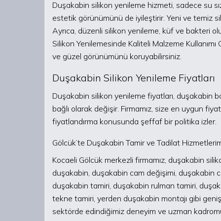
Duşakabin silikon yenileme hizmeti, sadece su s
estetik görünümünü de iyileştirir. Yeni ve temiz s
Ayrıca, düzenli silikon yenileme, küf ve bakteri 
Silikon Yenilemesinde Kaliteli Malzeme Kullanım
ve güzel görünümünü koruyabilirsiniz.
Duşakabin Silikon Yenileme Fiyatları
Duşakabin silikon yenileme fiyatları, duşakabin 
bağlı olarak değişir. Firmamız, size en uygun fiyat
fiyatlandırma konusunda şeffaf bir politika izler.
Gölcük’te Duşakabin Tamir ve Tadilat Hizmetleri
Kocaeli Gölcük merkezli firmamız, duşakabin sili
duşakabin, duşakabin cam değişimi, duşakabin c
duşakabin tamiri, duşakabin rulman tamiri, duşak
tekne tamiri, yerden duşakabin montajı gibi geniş
sektörde edindiğimiz deneyim ve uzman kadromuz 