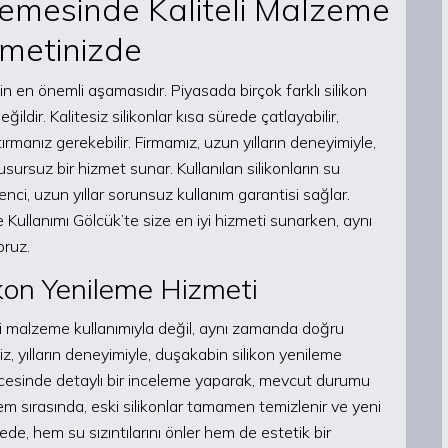
lemesinde Kaliteli Malzeme
zmetinizde
in en önemli aşamasıdır. Piyasada birçok farklı silikon
ldir. Kalitesiz silikonlar kısa sürede çatlayabilir,
ırmanız gerekebilir. Firmamız, uzun yılların deneyimiyle,
kusursuz bir hizmet sunar. Kullanılan silikonların su
irenci, uzun yıllar sorunsuz kullanım garantisi sağlar.
Kullanımı Gölcük’te size en iyi hizmeti sunarken, aynı
ruz.
kon Yenileme Hizmeti
eli malzeme kullanımıyla değil, aynı zamanda doğru
z, yılların deneyimiyle, duşakabin silikon yenileme
m öncesinde detaylı bir inceleme yaparak, mevcut durumu
m sırasında, eski silikonlar tamamen temizlenir ve yeni
ede, hem su sızıntılarını önler hem de estetik bir