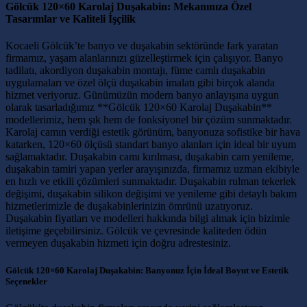
Gölcük 120×60 Karolaj Duşakabin: Mekanınıza Özel
Tasarımlar ve Kaliteli İşçilik
Kocaeli Gölcük’te banyo ve duşakabin sektöründe fark yaratan
firmamız, yaşam alanlarınızı güzelleştirmek için çalışıyor. Banyo
tadilatı, akordiyon duşakabin montajı, füme camlı duşakabin
uygulamaları ve özel ölçü duşakabin imalatı gibi birçok alanda
hizmet veriyoruz. Günümüzün modern banyo anlayışına uygun
olarak tasarladığımız **Gölcük 120×60 Karolaj Duşakabin**
modellerimiz, hem şık hem de fonksiyonel bir çözüm sunmaktadır.
Karolaj camın verdiği estetik görünüm, banyonuza sofistike bir hava
katarken, 120×60 ölçüsü standart banyo alanları için ideal bir uyum
sağlamaktadır. Duşakabin camı kırılması, duşakabin cam yenileme,
duşakabin tamiri yapan yerler arayışınızda, firmamız uzman ekibiyle
en hızlı ve etkili çözümleri sunmaktadır. Duşakabin rulman tekerlek
değişimi, duşakabin silikon değişimi ve yenileme gibi detaylı bakım
hizmetlerimizle de duşakabinlerinizin ömrünü uzatıyoruz.
Duşakabin fiyatları ve modelleri hakkında bilgi almak için bizimle
iletişime geçebilirsiniz. Gölcük ve çevresinde kaliteden ödün
vermeyen duşakabin hizmeti için doğru adrestesiniz.
Gölcük 120×60 Karolaj Duşakabin: Banyonuz İçin İdeal Boyut ve Estetik
Seçenekler