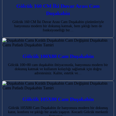
Gölcük 160 CM İki Duvar Arası Cam
Duşakabin
Gölcük 160 CM İki Duvar Arası Cam Duşakabin çözümleriyle
banyonuza modern bir dokunuş katmak, hem şıklığı hem de
fonksiyonelliği bir…
Gölcük 100X80 Cam Duşakabin
Gölcük 100×80 cam duşakabin ihtiyacınızda, banyonuza modern bir
dokunuş katmak ve kullanım kolaylığı sağlamak için doğru
adrestesiniz. Kalite, estetik ve…
Gölcük 105X80 Cam Duşakabin
Gölcük 105X80 Cam Duşakabin ile banyonuza modern bir dokunuş
katın, konforu ve şıklığı bir arada yaşayın. Kocaeli Gölcük merkezli