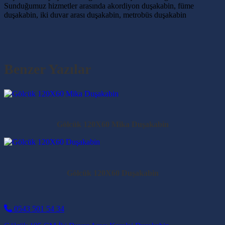
Sunduğumuz hizmetler arasında akordiyon duşakabin, füme
duşakabin, iki duvar arası duşakabin, metrobüs duşakabin
Benzer Yazılar
Gölcük 120X60 Mika Duşakabin
Gölcük 120X60 Duşakabin
0543 501 54 34