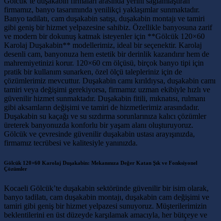
Gölcük’te duşakabin firmaları arasında yerini sağlamlaştıran
firmamız, banyo tasarımında yenilikçi yaklaşımlar sunmaktadır.
Banyo tadilatı, cam duşakabin satışı, duşakabin montajı ve tamiri
gibi geniş bir hizmet yelpazesine sahibiz. Özellikle banyosuna zarif
ve modern bir dokunuş katmak isteyenler için **Gölcük 120×60
Karolaj Duşakabin** modellerimiz, ideal bir seçenektir. Karolaj
desenli cam, banyonuza hem estetik bir derinlik kazandırır hem de
mahremiyetinizi korur. 120×60 cm ölçüsü, birçok banyo tipi için
pratik bir kullanım sunarken, özel ölçü talepleriniz için de
çözümlerimiz mevcuttur. Duşakabin camı kırıldıysa, duşakabin camı
tamiri veya değişimi gerekiyorsa, firmamız uzman ekibiyle hızlı ve
güvenilir hizmet sunmaktadır. Duşakabin fitili, mıknatısı, rulmanı
gibi aksamların değişimi ve tamiri de hizmetlerimiz arasındadır.
Duşakabin su kaçağı ve su sızdırma sorunlarınıza kalıcı çözümler
üreterek banyonuzda konforlu bir yaşam alanı oluşturuyoruz.
Gölcük ve çevresinde güvenilir duşakabin ustası arayışınızda,
firmamız tecrübesi ve kalitesiyle yanınızda.
Gölcük 120×60 Karolaj Duşakabin: Mekanınıza Değer Katan Şık ve Fonksiyonel
Çözümler
Kocaeli Gölcük’te duşakabin sektöründe güvenilir bir isim olarak,
banyo tadilatı, cam duşakabin montajı, duşakabin cam değişimi ve
tamiri gibi geniş bir hizmet yelpazesi sunuyoruz. Müşterilerimizin
beklentilerini en üst düzeyde karşılamak amacıyla, her bütçeye ve