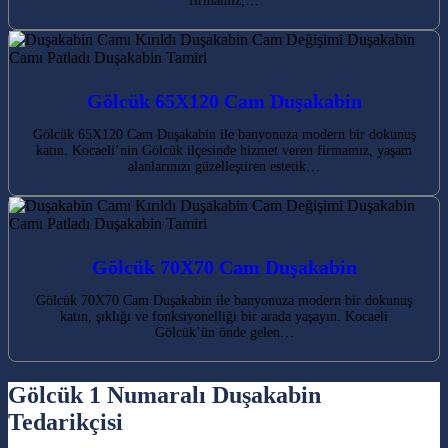
firmamız,…
Gölcük 65X120 Cam Duşakabin
Gölcük 65X120 Cam Duşakabin ile banyonuza modern bir dokunuş
katın. Kocaeli’nin Gölcük ilçesinde hizmet veren firmamız, yaşam
alanlarınızı güzelleştiren estetik…
Gölcük 70X70 Cam Duşakabin
Gölcük 70X70 Cam Duşakabin ile banyonuza modern bir dokunuş
katın, şıklığı ve fonksiyonelliği bir arada yaşayın. Kocaeli
Gölcük’ün önde gelen…
Gölcük 1 Numaralı Duşakabin
Tedarikçisi