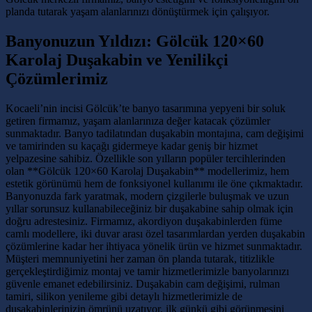
planda tutarak yaşam alanlarınızı dönüştürmek için çalışıyor.
Banyonuzun Yıldızı: Gölcük 120×60
Karolaj Duşakabin ve Yenilikçi
Çözümlerimiz
Kocaeli’nin incisi Gölcük’te banyo tasarımına yepyeni bir soluk
getiren firmamız, yaşam alanlarınıza değer katacak çözümler
sunmaktadır. Banyo tadilatından duşakabin montajına, cam değişimi
ve tamirinden su kaçağı gidermeye kadar geniş bir hizmet
yelpazesine sahibiz. Özellikle son yılların popüler tercihlerinden
olan **Gölcük 120×60 Karolaj Duşakabin** modellerimiz, hem
estetik görünümü hem de fonksiyonel kullanımı ile öne çıkmaktadır.
Banyonuzda fark yaratmak, modern çizgilerle buluşmak ve uzun
yıllar sorunsuz kullanabileceğiniz bir duşakabine sahip olmak için
doğru adrestesiniz. Firmamız, akordiyon duşakabinlerden füme
camlı modellere, iki duvar arası özel tasarımlardan yerden duşakabin
çözümlerine kadar her ihtiyaca yönelik ürün ve hizmet sunmaktadır.
Müşteri memnuniyetini her zaman ön planda tutarak, titizlikle
gerçekleştirdiğimiz montaj ve tamir hizmetlerimizle banyolarınızı
güvenle emanet edebilirsiniz. Duşakabin cam değişimi, rulman
tamiri, silikon yenileme gibi detaylı hizmetlerimizle de
duşakabinlerinizin ömrünü uzatıyor, ilk günkü gibi görünmesini