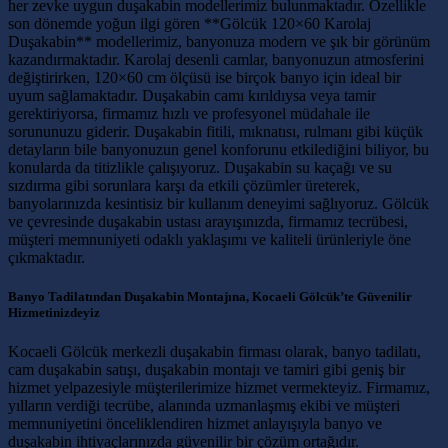
her zevke uygun duşakabin modellerimiz bulunmaktadır. Özellikle
son dönemde yoğun ilgi gören **Gölcük 120×60 Karolaj
Duşakabin** modellerimiz, banyonuza modern ve şık bir görünüm
kazandırmaktadır. Karolaj desenli camlar, banyonuzun atmosferini
değiştirirken, 120×60 cm ölçüsü ise birçok banyo için ideal bir
uyum sağlamaktadır. Duşakabin camı kırıldıysa veya tamir
gerektiriyorsa, firmamız hızlı ve profesyonel müdahale ile
sorununuzu giderir. Duşakabin fitili, mıknatısı, rulmanı gibi küçük
detayların bile banyonuzun genel konforunu etkilediğini biliyor, bu
konularda da titizlikle çalışıyoruz. Duşakabin su kaçağı ve su
sızdırma gibi sorunlara karşı da etkili çözümler üreterek,
banyolarınızda kesintisiz bir kullanım deneyimi sağlıyoruz. Gölcük
ve çevresinde duşakabin ustası arayışınızda, firmamız tecrübesi,
müşteri memnuniyeti odaklı yaklaşımı ve kaliteli ürünleriyle öne
çıkmaktadır.
Banyo Tadilatından Duşakabin Montajına, Kocaeli Gölcük’te Güvenilir
Hizmetinizdeyiz
Kocaeli Gölcük merkezli duşakabin firması olarak, banyo tadilatı,
cam duşakabin satışı, duşakabin montajı ve tamiri gibi geniş bir
hizmet yelpazesiyle müşterilerimize hizmet vermekteyiz. Firmamız,
yılların verdiği tecrübe, alanında uzmanlaşmış ekibi ve müşteri
memnuniyetini önceliklendiren hizmet anlayışıyla banyo ve
duşakabin ihtiyaçlarınızda güvenilir bir çözüm ortağıdır.