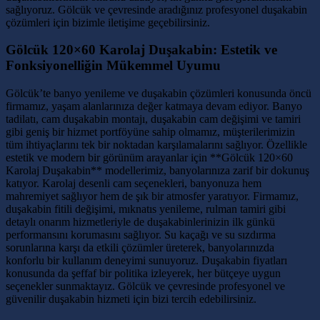
sağlıyoruz. Gölcük ve çevresinde aradığınız profesyonel duşakabin
çözümleri için bizimle iletişime geçebilirsiniz.
Gölcük 120×60 Karolaj Duşakabin: Estetik ve
Fonksiyonelliğin Mükemmel Uyumu
Gölcük’te banyo yenileme ve duşakabin çözümleri konusunda öncü
firmamız, yaşam alanlarınıza değer katmaya devam ediyor. Banyo
tadilatı, cam duşakabin montajı, duşakabin cam değişimi ve tamiri
gibi geniş bir hizmet portföyüne sahip olmamız, müşterilerimizin
tüm ihtiyaçlarını tek bir noktadan karşılamalarını sağlıyor. Özellikle
estetik ve modern bir görünüm arayanlar için **Gölcük 120×60
Karolaj Duşakabin** modellerimiz, banyolarınıza zarif bir dokunuş
katıyor. Karolaj desenli cam seçenekleri, banyonuza hem
mahremiyet sağlıyor hem de şık bir atmosfer yaratıyor. Firmamız,
duşakabin fitili değişimi, mıknatıs yenileme, rulman tamiri gibi
detaylı onarım hizmetleriyle de duşakabinlerinizin ilk günkü
performansını korumasını sağlıyor. Su kaçağı ve su sızdırma
sorunlarına karşı da etkili çözümler üreterek, banyolarınızda
konforlu bir kullanım deneyimi sunuyoruz. Duşakabin fiyatları
konusunda da şeffaf bir politika izleyerek, her bütçeye uygun
seçenekler sunmaktayız. Gölcük ve çevresinde profesyonel ve
güvenilir duşakabin hizmeti için bizi tercih edebilirsiniz.