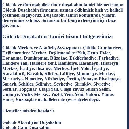
Gölcük ve tüm mahallelerinde duşakabin tamiri hizmeti sunan
Gölcük Duşakabin firmamız, uzman ekibimizle hızlı ve kaliteli
çözümler sağlıyoruz. Duşakabin tamiri konusunda yılların
deneyimine sahibiz. Sorunsuz bir banyo deneyimi için bize
güvenin.
Gölcük Duşakabin Tamiri hizmet bölgelerimiz:
Gölcük Merkez ve Atatürk, Ayvazpınarı, Çiftlik, Cumhuriyet,
Değirmendere Merkez, Değirmendere Yalı, Deniz Evler,
Donanma, Dumlupınar, Düzağaç, Eskiferhadiye, Ferhadiye,
Halıdere Yalı, Halıdere Yeni, Hamidiye, Hasaneyn, Hisareyn
Merkez, İcadiye, İhsaniye Merkez, İpek Yolu, İrşadiye,
Karaköprü, Kavaklı, Körfez, Lütfiye, Mamuriye, Merkez,
Mesruriye, Nimetiye, Nüzhetiye, Örcün, Panayır, Piyalepaşa,
Saraylı, Şehitler, Selimiye, Şevketiye, Şirinköy, Siyretiye,
Sofular, Topçular, Ulaşlı Yalı, Ulaşlı Yavuz Sultan Selim,
Ümmiye, Yazlık Merkez, Yazlık Yeni, Yeni, Yukarı, Yunus
Emre, Yüzbaşılar mahalleleri ile çevre ilçelerdeyiz.
Hizmetlerimizden bazıları:
Gölcük Akordiyon Duşakabin
Gölcük Cam Duşakabin