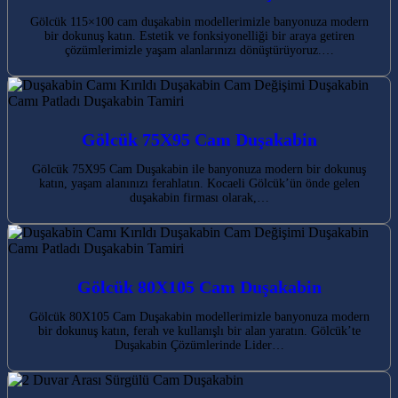
Gölcük 115×100 cam duşakabin modellerimizle banyonuza modern
bir dokunuş katın. Estetik ve fonksiyonelliği bir araya getiren
çözümlerimizle yaşam alanlarınızı dönüştürüyoruz.…
Gölcük 75X95 Cam Duşakabin
Gölcük 75X95 Cam Duşakabin ile banyonuza modern bir dokunuş
katın, yaşam alanınızı ferahlatın. Kocaeli Gölcük’ün önde gelen
duşakabin firması olarak,…
Gölcük 80X105 Cam Duşakabin
Gölcük 80X105 Cam Duşakabin modellerimizle banyonuza modern
bir dokunuş katın, ferah ve kullanışlı bir alan yaratın. Gölcük’te
Duşakabin Çözümlerinde Lider…