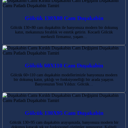
Gölcük 130X80 Cam Duşakabin
Gölcük 130×80 cam duşakabin ile banyonuza modern bir dokunuş
katın, mekanınıza ferahlık ve estetik getirin. Kocaeli Gölcük
merkezli firmamız, yaşam…
Gölcük 60X110 Cam Duşakabin
Gölcük 60×110 cam duşakabin modellerimizle banyonuza modern
bir dokunuş katın, şıklığı ve fonksiyonelliği bir arada yaşayın.
Banyonuzun Yeni Yıldızı: Gölcük…
Gölcük 130X95 Cam Duşakabin
Gölcük 130×95 cam duşakabin arayışınızda, banyonuza modern bir
dokunuş katacak şık ve fonksiyonel çözümler sunuyoruz. Kaliteli