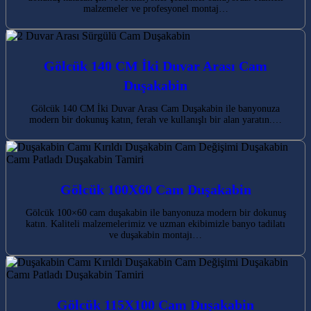
malzemeler ve profesyonel montaj…
Gölcük 140 CM İki Duvar Arası Cam
Duşakabin
Gölcük 140 CM İki Duvar Arası Cam Duşakabin ile banyonuza
modern bir dokunuş katın, ferah ve kullanışlı bir alan yaratın.…
Gölcük 100X60 Cam Duşakabin
Gölcük 100×60 cam duşakabin ile banyonuza modern bir dokunuş
katın. Kaliteli malzemelerimiz ve uzman ekibimizle banyo tadilatı
ve duşakabin montajı…
Gölcük 115X100 Cam Duşakabin