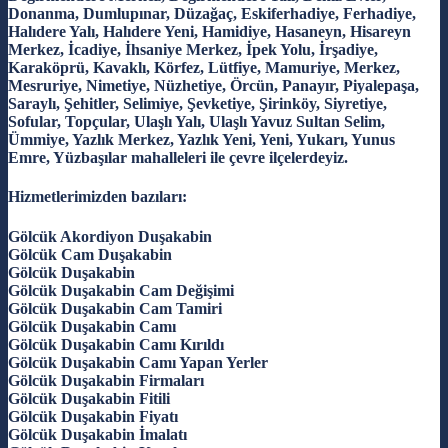
Donanma, Dumlupınar, Düzağaç, Eskiferhadiye, Ferhadiye,
Halıdere Yalı, Halıdere Yeni, Hamidiye, Hasaneyn, Hisareyn
Merkez, İcadiye, İhsaniye Merkez, İpek Yolu, İrşadiye,
Karaköprü, Kavaklı, Körfez, Lütfiye, Mamuriye, Merkez,
Mesruriye, Nimetiye, Nüzhetiye, Örcün, Panayır, Piyalepaşa,
Saraylı, Şehitler, Selimiye, Şevketiye, Şirinköy, Siyretiye,
Sofular, Topçular, Ulaşlı Yalı, Ulaşlı Yavuz Sultan Selim,
Ümmiye, Yazlık Merkez, Yazlık Yeni, Yeni, Yukarı, Yunus
Emre, Yüzbaşılar mahalleleri ile çevre ilçelerdeyiz.
Hizmetlerimizden bazıları:
Gölcük Akordiyon Duşakabin
Gölcük Cam Duşakabin
Gölcük Duşakabin
Gölcük Duşakabin Cam Değişimi
Gölcük Duşakabin Cam Tamiri
Gölcük Duşakabin Camı
Gölcük Duşakabin Camı Kırıldı
Gölcük Duşakabin Camı Yapan Yerler
Gölcük Duşakabin Firmaları
Gölcük Duşakabin Fitili
Gölcük Duşakabin Fiyatı
Gölcük Duşakabin İmalatı