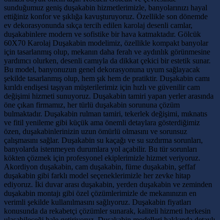
sunduğumuz geniş duşakabin hizmetlerimizle, banyolarınızı hayal
ettiğiniz konfor ve şıklığa kavuşturuyoruz. Özellikle son dönemde
ev dekorasyonunda sıkça tercih edilen karolaj desenli camlar,
duşakabinlere modern ve sofistike bir hava katmaktadır. Gölcük
60X70 Karolaj Duşakabin modelimiz, özellikle kompakt banyolar
için tasarlanmış olup, mekanın daha ferah ve aydınlık görünmesine
yardımcı olurken, desenli camıyla da dikkat çekici bir estetik sunar.
Bu model, banyonuzun genel dekorasyonuna uyum sağlayacak
şekilde tasarlanmış olup, hem şık hem de pratiktir. Duşakabin camı
kırıldı endişesi taşıyan müşterilerimiz için hızlı ve güvenilir cam
değişimi hizmeti sunuyoruz. Duşakabin tamiri yapan yerler arasında
öne çıkan firmamız, her türlü duşakabin sorununa çözüm
bulmaktadır. Duşakabin rulman tamiri, tekerlek değişimi, mıknatıs
ve fitil yenileme gibi küçük ama önemli detaylara gösterdiğimiz
özen, duşakabinlerinizin uzun ömürlü olmasını ve sorunsuz
çalışmasını sağlar. Duşakabin su kaçağı ve su sızdırma sorunları,
banyolarda istenmeyen durumlara yol açabilir. Bu tür sorunları
kökten çözmek için profesyonel ekiplerimizle hizmet veriyoruz.
Akordiyon duşakabin, cam duşakabin, füme duşakabin, şeffaf
duşakabin gibi farklı model seçeneklerimizle her zevke hitap
ediyoruz. İki duvar arası duşakabin, yerden duşakabin ve zeminden
duşakabin montajı gibi özel çözümlerimizle de mekanınızın en
verimli şekilde kullanılmasını sağlıyoruz. Duşakabin fiyatları
konusunda da rekabetçi çözümler sunarak, kaliteli hizmeti herkesin
ulaşabileceği hale getiriyoruz. Duşakabin modelleri hakkında detaylı