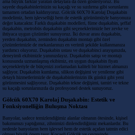
ama büyük farklar yaratan detaylara da özen gösteriyoruz. Bu
sayede duşakabinlerinizin su kaçağı ve su sızdırma gibi sorunlarını
tamamen ortadan kaldırıyoruz. Gölcük 60X70 Karolaj Duşakabin
modelimiz, hem işlevselliği hem de estetik görünümüyle banyonuza
değer katacaktır. Farklı duşakabin modelleri, füme duşakabin, şeffaf
duşakabin, metrobüs duşakabin gibi seçeneklerimizle her zevke ve
ihtiyaca uygun çözümler sunuyoruz. İki duvar arası duşakabin,
yerden duşakabin, zeminden duşakabin montajı gibi özel
çözümlerimizle de mekanlarınızı en verimli şekilde kullanmanıza
yardımcı oluyoruz. Duşakabin ustası ve duşakabinci arayışınızda,
deneyimli ekibimizle yanınızdayız. Duşakabin satışı ve montajı
konusunda uzmanlaşmış ekibimiz, en uygun duşakabin fiyatı
seçenekleriyle de bütçenizi zorlamadan kaliteli bir hizmet almanızı
sağlıyor. Duşakabin kumlama, silikon değişimi ve yenileme gibi
detaylı hizmetlerimizle de duşakabinlerinizin ilk günkü gibi yeni
görünmesini sağlıyoruz. Duşakabin tekne değişimi, tamiri ve tekne
su kaçağı sorunlarınızda da profesyonel destek sunuyoruz.
Gölcük 60X70 Karolaj Duşakabin: Estetik ve
Fonksiyonelliğin Buluşma Noktası
Banyolar, sadece temizlendiğimiz alanlar olmanın ötesinde, kişisel
bakımımızı yaptığımız, zihnimizi dinlendirdiğimiz mekanlardır. Bu
nedenle banyoların hem işlevsel hem de estetik açıdan tatmin edici
olması büyük önem taşır. Kocaeli Gölcük ve çevresinde