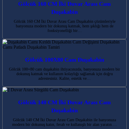
Gölcük 160 CM İki Duvar Arası Cam
Duşakabin
Gölcük 160 CM İki Duvar Arası Cam Duşakabin çözümleriyle
banyonuza modern bir dokunuş katmak, hem şıklığı hem de
fonksiyonelliği bir…
Gölcük 100X80 Cam Duşakabin
Gölcük 100×80 cam duşakabin ihtiyacınızda, banyonuza modern bir
dokunuş katmak ve kullanım kolaylığı sağlamak için doğru
adrestesiniz. Kalite, estetik ve…
Gölcük 140 CM İki Duvar Arası Cam
Duşakabin
Gölcük 140 CM İki Duvar Arası Cam Duşakabin ile banyonuza
modern bir dokunuş katın, ferah ve kullanışlı bir alan yaratın.…