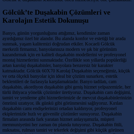
Gölcük’te Duşakabin Çözümleri ve
Karolajın Estetik Dokunuşu
Banyo, günün yorgunluğunu attığımız, kendimize zaman
ayırdığımız özel bir alandır. Bu alanda konfor ve estetiği bir arada
sunmak, yaşam kalitemizi doğrudan etkiler. Kocaeli Gölcük
merkezli firmamız, banyolarınıza modern ve şık bir görünüm
kazandırmak için en kaliteli duşakabin modellerini ve profesyonel
montaj hizmetlerini sunmaktadır. Özellikle son yıllarda popülerliği
artan karolaj duşakabinler, banyolara benzersiz bir karakter
katmaktadır. Gölcük 60X70 Karolaj Duşakabin seçeneğimiz, küçük
ve orta ölçekli banyolar için ideal bir çözüm sunarken, estetik
beklentileri de fazlasıyla karşılamaktadır. Banyo tadilatı, cam
duşakabin, akordiyon duşakabin gibi geniş hizmet yelpazemizle, her
türlü ihtiyaca yönelik çözümler üretiyoruz. Duşakabin cam değişimi,
tamiri ve yenileme gibi hizmetlerimizle de mevcut duşakabinlerinizin
ömrünü uzatıyor, ilk günkü gibi görünmesini sağlıyoruz. Kırılan
duşakabin camı endişelerinizi ortadan kaldırıyor, profesyonel
ekiplerimizle hızlı ve güvenilir çözümler sunuyoruz. Duşakabin
firmaları arasında fark yaratan hizmet anlayışımızla, müşteri
memnuniyetini her zaman ön planda tutuyoruz. Duşakabin fitili,
mıknatısı, rulman tamiri ve tekerlek değişimi gibi küçük görünen