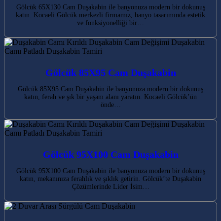
Gölcük 65X130 Cam Duşakabin ile banyonuza modern bir dokunuş
katın. Kocaeli Gölcük merkezli firmamız, banyo tasarımında estetik
ve fonksiyonelliği bir…
Gölcük 85X95 Cam Duşakabin
Gölcük 85X95 Cam Duşakabin ile banyonuza modern bir dokunuş
katın, ferah ve şık bir yaşam alanı yaratın. Kocaeli Gölcük’ün
önde…
Gölcük 95X100 Cam Duşakabin
Gölcük 95X100 Cam Duşakabin ile banyonuza modern bir dokunuş
katın, mekanınıza ferahlık ve şıklık getirin. Gölcük’te Duşakabin
Çözümlerinde Lider İsim…