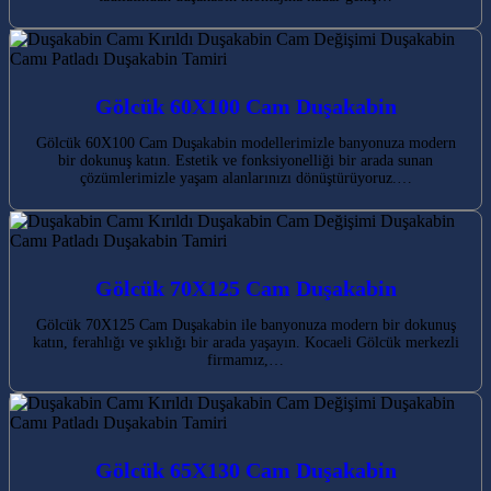
Gölcük 60X100 Cam Duşakabin
Gölcük 60X100 Cam Duşakabin modellerimizle banyonuza modern
bir dokunuş katın. Estetik ve fonksiyonelliği bir arada sunan
çözümlerimizle yaşam alanlarınızı dönüştürüyoruz.…
Gölcük 70X125 Cam Duşakabin
Gölcük 70X125 Cam Duşakabin ile banyonuza modern bir dokunuş
katın, ferahlığı ve şıklığı bir arada yaşayın. Kocaeli Gölcük merkezli
firmamız,…
Gölcük 65X130 Cam Duşakabin