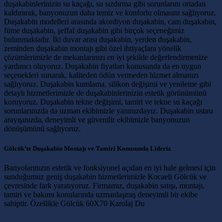
duşakabinlerinizin su kaçağı, su sızdırma gibi sorunlarını ortadan
kaldırarak, banyonuzun daha temiz ve konforlu olmasını sağlıyoruz.
Duşakabin modelleri arasında akordiyon duşakabin, cam duşakabin,
füme duşakabin, şeffaf duşakabin gibi birçok seçeneğimiz
bulunmaktadır. İki duvar arası duşakabin, yerden duşakabin,
zeminden duşakabin montajı gibi özel ihtiyaçlara yönelik
çözümlerimizle de mekanlarınızı en iyi şekilde değerlendirmenize
yardımcı oluyoruz. Duşakabin fiyatları konusunda da en uygun
seçenekleri sunarak, kaliteden ödün vermeden hizmet almanızı
sağlıyoruz. Duşakabin kumlama, silikon değişimi ve yenileme gibi
detaylı hizmetlerimizle de duşakabinlerinizin estetik görünümünü
koruyoruz. Duşakabin tekne değişimi, tamiri ve tekne su kaçağı
sorunlarınızda da uzman ekibimizle yanınızdayız. Duşakabin ustası
arayışınızda, deneyimli ve güvenilir ekibimizle banyonuzun
dönüşümünü sağlıyoruz.
Gölcük’te Duşakabin Montajı ve Tamiri Konusunda Lideriz
Banyolarınızın estetik ve fonksiyonel açıdan en iyi hale gelmesi için
sunduğumuz geniş duşakabin hizmetlerimizle Kocaeli Gölcük ve
çevresinde fark yaratıyoruz. Firmamız, duşakabin satışı, montajı,
tamiri ve bakımı konularında uzmanlaşmış deneyimli bir ekibe
sahiptir. Özellikle Gölcük 60X70 Karolaj Du