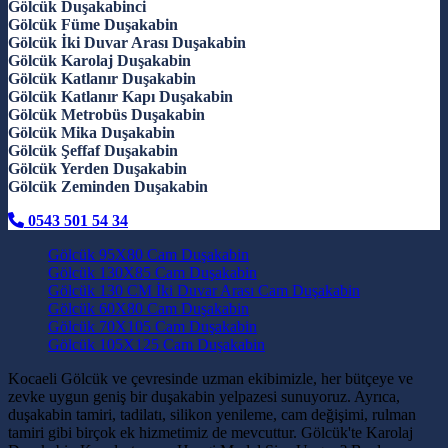
Gölcük Duşakabinci
Gölcük Füme Duşakabin
Gölcük İki Duvar Arası Duşakabin
Gölcük Karolaj Duşakabin
Gölcük Katlanır Duşakabin
Gölcük Katlanır Kapı Duşakabin
Gölcük Metrobüs Duşakabin
Gölcük Mika Duşakabin
Gölcük Şeffaf Duşakabin
Gölcük Yerden Duşakabin
Gölcük Zeminden Duşakabin
0543 501 54 34
Gölcük 95X80 Cam Duşakabin
Gölcük 130X85 Cam Duşakabin
Gölcük 130 CM İki Duvar Arası Cam Duşakabin
Gölcük 60X80 Cam Duşakabin
Gölcük 70X105 Cam Duşakabin
Gölcük 105X125 Cam Duşakabin
Kocaeli Gölcük ve çevresinde uzman ekibimizle, her bütçeye ve
zevke uygun geniş bir duşakabin yelpazesi sunuyoruz. Ayrıca,
duşakabin tamiri, tadilatı, silikon yenileme, cam değişimi, rulman
tamiri gibi birçok ek hizmetimiz de mevcuttur. Gölcük'te Karolaj