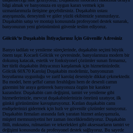
bilgi almak ve banyonuza en uygun kararı vermek için
uzmanlarımızla iletişime geçebilirsiniz. Duşakabin ustası
arayışınızda, deneyimli ve güler yüzlü ekibimizle yanınızdayız.
Duşakabin satışı ve montajı konusunda profesyonel destek sunarak,
banyonuzun yeni görünümünü güvenle teslim ediyoruz.
Gölcük’te Duşakabin İhtiyaçlarınız İçin Güvenilir Adresiniz
Banyo tadilatı ve yenileme süreçlerinde, duşakabin seçimi büyük
önem taşır. Kocaeli Gölcük ve çevresinde, banyolarınıza modern bir
dokunuş katacak, estetik ve fonksiyonel çözümler sunan firmamız,
her türlü duşakabin ihtiyacınızı karşılamak için hizmetinizdedir.
Gölcük 60X70 Karolaj Duşakabin modelimiz, banyonuzun
boyutlarına uygunluğu ve zarif karolaj deseniyle dikkat çekmektedir.
Bu model, hem şeffaf camın ferahlığını hem de desenli camın
gizemini bir araya getirerek banyonuza özgün bir karakter
kazandırır. Duşakabin cam değişimi, tamiri ve yenileme gibi
hizmetlerimizle, mevcut duşakabinlerinizin ömrünü uzatıyor, ilk
günkü görünümüne kavuşturuyoruz. Kırılan duşakabin camı
endişelerinizi gidermek için hızlı ve güvenilir çözümler sunuyoruz.
Duşakabin firmaları arasında fark yaratan hizmet anlayışımızla,
müşteri memnuniyetini her zaman önceliklendiriyoruz. Duşakabin
fitili, mıknatısı, rulmanları ve tekerlekleri gibi aksesuarların tamiri ve
değişimi konusunda da profesyonel destek sağlıyoruz. Bu sayede