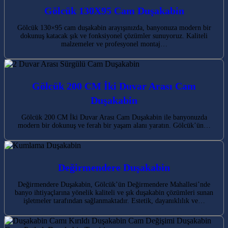
Gölcük 130X95 Cam Duşakabin
Gölcük 130×95 cam duşakabin arayışınızda, banyonuza modern bir
dokunuş katacak şık ve fonksiyonel çözümler sunuyoruz. Kaliteli
malzemeler ve profesyonel montaj…
Gölcük 200 CM İki Duvar Arası Cam
Duşakabin
Gölcük 200 CM İki Duvar Arası Cam Duşakabin ile banyonuzda
modern bir dokunuş ve ferah bir yaşam alanı yaratın. Gölcük’ün…
Değirmendere Duşakabin
Değirmendere Duşakabin, Gölcük’ün Değirmendere Mahallesi’nde
banyo ihtiyaçlarına yönelik kaliteli ve şık duşakabin çözümleri sunan
işletmeler tarafından sağlanmaktadır. Estetik, dayanıklılık ve…