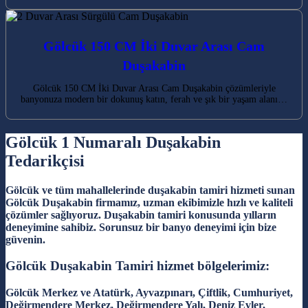
Gölcük 150 CM İki Duvar Arası Cam
Duşakabin
Gölcük 150 CM İki Duvar Arası Cam Duşakabin çözümleriyle
banyonuza modern bir dokunuş katın, ferah ve şık bir yaşam alanı…
Gölcük 1 Numaralı Duşakabin
Tedarikçisi
Gölcük ve tüm mahallelerinde duşakabin tamiri hizmeti sunan
Gölcük Duşakabin firmamız, uzman ekibimizle hızlı ve kaliteli
çözümler sağlıyoruz. Duşakabin tamiri konusunda yılların
deneyimine sahibiz. Sorunsuz bir banyo deneyimi için bize
güvenin.
Gölcük Duşakabin Tamiri hizmet bölgelerimiz:
Gölcük Merkez ve Atatürk, Ayvazpınarı, Çiftlik, Cumhuriyet,
Değirmendere Merkez, Değirmendere Yalı, Deniz Evler,