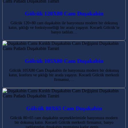
Gölcük 120X80 Cam Duşakabin
Gölcük 120×80 cam duşakabin ile banyonuza modern bir dokunuş
katın, şıklığı ve fonksiyonelliği bir arada yaşayın. Kocaeli Gölcük’te
banyo tadilatı…
Gölcük 105X80 Cam Duşakabin
Gölcük 105X80 Cam Duşakabin ile banyonuza modern bir dokunuş
katın, konforu ve şıklığı bir arada yaşayın. Kocaeli Gölcük merkezli
firmamız,…
Gölcük 80X65 Cam Duşakabin
Gölcük 80×65 cam duşakabin seçeneklerimizle banyonuza modern
bir dokunuş katın. Kocaeli Gölcük merkezli firmamız, banyo
tadilatından duşakabin montajına kadar geniş…