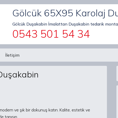
Gölcük 65X95 Karolaj D
Gölcük Duşakabin İmalattan Duşakabin tedarik montaj
0543 501 54 34
İletişim
 Duşakabin
ern ve şık bir dokunuş katın. Kalite, estetik ve
e tanışın.