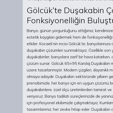
Gölcük’te Duşakabin Çö
Fonksiyonelliğin Buluş
Banyo, günün yorgunluğunu attığımız, kendimize 
estetik kaygıları gidermek hem de fonksiyonelli
etkiler. Kocaeli’nin incisi Gölcük’te, banyolarınız
duşakabin çözümleri sunmaktayız. Özellikle son yıl
duşakabinler, banyolara zarif bir hava katarken
çözüm sunar. Gölcük 65×95 Karolaj Duşakabin mo
üzere tasarlanmıştır. Modern çizgileri, dayanıklı m
olmaya adaydır. Duşakabin sektöründe yılların ge
prensibimizle, her banyo için en uygun çözümü 
duşakabinlere, özel ölçü üretimlerden tamirat ve
veriyoruz. Banyo tadilatı süreçlerinizde de yanı
için profesyonel ekibimizle çalışmaktayız. Kumlam
tasarımlarımız, her zevke hitap eder. Duşakabin ca