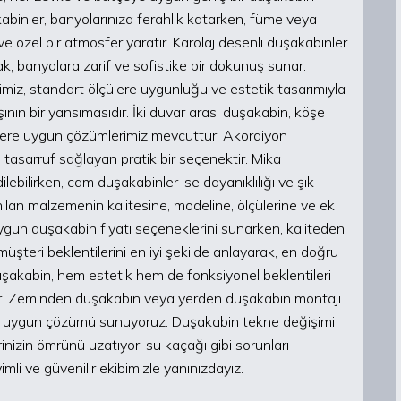
binler, banyolarınıza ferahlık katarken, füme veya
özel bir atmosfer yaratır. Karolaj desenli duşakabinler
rak, banyolara zarif ve sofistike bir dokunuş sunar.
miz, standart ölçülere uygunluğu ve estetik tasarımıyla
nın bir yansımasıdır. İki duvar arası duşakabin, köşe
mlere uygun çözümlerimiz mevcuttur. Akordiyon
 tasarruf sağlayan pratik bir seçenektir. Mika
dilebilirken, cam duşakabinler ise dayanıklılığı ve şık
nılan malzemenin kalitesine, modeline, ölçülerine ve ek
 uygun duşakabin fiyatı seçeneklerini sunarken, kaliteden
şteri beklentilerini en iyi şekilde anlayarak, en doğru
şakabin, hem estetik hem de fonksiyonel beklentileri
ür. Zeminden duşakabin veya yerden duşakabin montajı
n uygun çözümü sunuyoruz. Duşakabin tekne değişimi
inizin ömrünü uzatıyor, su kaçağı gibi sorunları
mli ve güvenilir ekibimizle yanınızdayız.