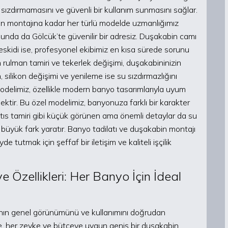
sızdırmamasını ve güvenli bir kullanım sunmasını sağlar.
 montajına kadar her türlü modelde uzmanlığımız
unda da Gölcük’te güvenilir bir adresiz. Duşakabin camı
rı eskidi ise, profesyonel ekibimiz en kısa sürede sorunu
n rulman tamiri ve tekerlek değişimi, duşakabininizin
silikon değişimi ve yenileme ise su sızdırmazlığını
delimiz, özellikle modern banyo tasarımlarıyla uyum
ektir. Bu özel modelimiz, banyonuza farklı bir karakter
natıs tamiri gibi küçük görünen ama önemli detaylar da su
 büyük fark yaratır. Banyo tadilatı ve duşakabin montajı
tutmak için şeffaf bir iletişim ve kaliteli işçilik
 Özellikleri: Her Banyo İçin İdeal
ın genel görünümünü ve kullanımını doğrudan
nde, her zevke ve bütçeye uygun geniş bir duşakabin