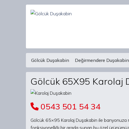
Gölcük Duşakabin
Değirmendere Duşakabin
Main Navigation
Gölcük 65X95 Karolaj
0543 501 54 34
Gölcük 65×95 Karolaj Duşakabin ile banyonuza mod
fonksiyonelliği bir arada sunan bu özel ürünümüzl