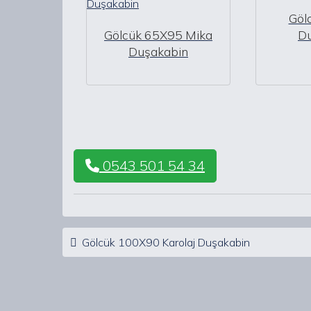
Göl
Gölcük 65X95 Mika
D
Duşakabin
0543 501 54 34
Post navigation
Gölcük 100X90 Karolaj Duşakabin