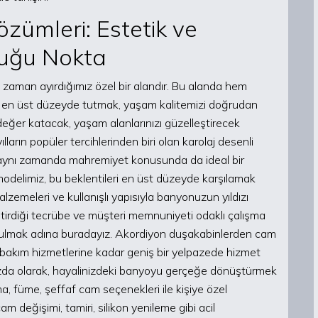
zümleri: Estetik ve
tuğu Nokta
zaman ayırdığımız özel bir alandır. Bu alanda hem
ği en üst düzeyde tutmak, yaşam kalitemizi doğrudan
a değer katacak, yaşam alanlarınızı güzelleştirecek
ların popüler tercihlerinden biri olan karolaj desenli
, aynı zamanda mahremiyet konusunda da ideal bir
delimiz, bu beklentileri en üst düzeyde karşılamak
alzemeleri ve kullanışlı yapısıyla banyonuzun yıldızı
tirdiği tecrübe ve müşteri memnuniyeti odaklı çalışma
bulmak adına buradayız. Akordiyon duşakabinlerden cam
 bakım hizmetlerine kadar geniş bir yelpazede hizmet
nızda olarak, hayalinizdeki banyoyu gerçeğe dönüştürmek
a, füme, şeffaf cam seçenekleri ile kişiye özel
m değişimi, tamiri, silikon yenileme gibi acil