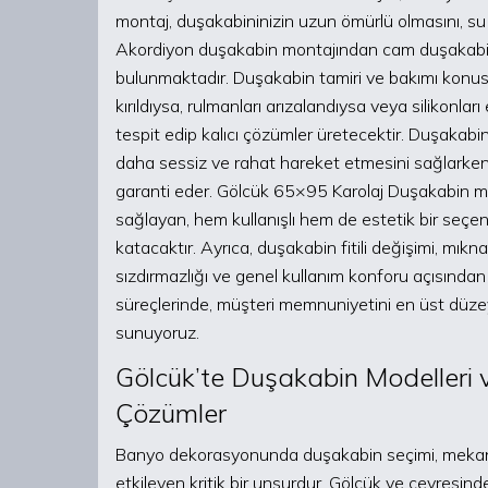
montaj, duşakabininizin uzun ömürlü olmasını, su 
Akordiyon duşakabin montajından cam duşakabin
bulunmaktadır. Duşakabin tamiri ve bakımı konus
kırıldıysa, rulmanları arızalandıysa veya silikonla
tespit edip kalıcı çözümler üretecektir. Duşakabi
daha sessiz ve rahat hareket etmesini sağlarken, 
garanti eder. Gölcük 65×95 Karolaj Duşakabin mo
sağlayan, hem kullanışlı hem de estetik bir seçen
katacaktır. Ayrıca, duşakabin fitili değişimi, mık
sızdırmazlığı ve genel kullanım konforu açısından
süreçlerinde, müşteri memnuniyetini en üst düzeyde 
sunuyoruz.
Gölcük’te Duşakabin Modelleri ve
Çözümler
Banyo dekorasyonunda duşakabin seçimi, mekan
etkileyen kritik bir unsurdur. Gölcük ve çevresi