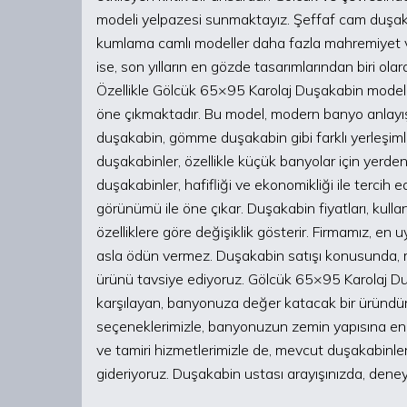
modeli yelpazesi sunmaktayız. Şeffaf cam duşaka
kumlama camlı modeller daha fazla mahremiyet ve 
ise, son yılların en gözde tasarımlarından biri ola
Özellikle Gölcük 65×95 Karolaj Duşakabin modeli
öne çıkmaktadır. Bu model, modern banyo anlayışı
duşakabin, gömme duşakabin gibi farklı yerleşi
duşakabinler, özellikle küçük banyolar için yerden
duşakabinler, hafifliği ve ekonomikliği ile tercih e
görünümü ile öne çıkar. Duşakabin fiyatları, kulla
özelliklere göre değişiklik gösterir. Firmamız, en
asla ödün vermez. Duşakabin satışı konusunda, mü
ürünü tavsiye ediyoruz. Gölcük 65×95 Karolaj Du
karşılayan, banyonuza değer katacak bir üründ
seçeneklerimizle, banyonuzun zemin yapısına e
ve tamiri hizmetlerimizle de, mevcut duşakabinler
gideriyoruz. Duşakabin ustası arayışınızda, deneyi