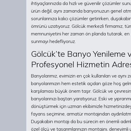
ihtiyaçlarınızda da hızlı ve güvenilir çözümler s
ürün değil, aynı zamanda banyonuzun genel atmos
sorunlarınıza kalıcı çözümler getirirken, duşakabin
ömrünü uzatıyoruz. Gölcük merkezli firmamız, tü
memnuniyetini her zaman ön planda tutarak, en ka
sunmayı hedefliyoruz.
Gölcük’te Banyo Yenileme 
Profesyonel Hizmetin Adre
Banyolarımız, evimizin en çok kullanılan ve aynı 
banyolarımızın hem estetik açıdan göze hoş gelm
karşılaması büyük önem taşır. Gölcük ve çevresi
banyolarınızı baştan yaratıyoruz. Eski ve yıpranmı
dönüştürmek için uzman ekibimizle hizmetinizdey
fayans seçimine, armatür montajından aydınlatma
Duşakabin montajı da bu sürecin en önemli adımla
özel ölçü ve tasarımlarınızın montajını, deneyimli 