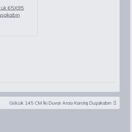
cük 65X95
uşakabin
Gölcük 145 CM İki Duvar Arası Karolaj Duşakabin