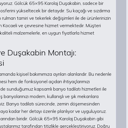
unuyoruz. Gölcük 65×95 Karolaj Duşakabin, sadece bir
ferini yükseltecek bir detaydır. Su kaçağı ve sızdırma
 rulman tamiri ve tekerlek değişimleri ile de ürünlerinizin
m Kocaeli ve çevresine hizmet vermektedir. Müşteri
liteli malzemelerle, en uygun fiyatlarla hizmet
ve Duşakabin Montajı:
si
zamanda kişisel bakımımıza ayrılan alanlarıdır. Bu nedenle
esi hem de fonksiyonel açıdan ihtiyaçlarımızı
nde sunduğumuz kapsamlı banyo tadilatı hizmetleri ile
ş banyolarınızı modern, kullanışlı ve şık mekanlara
iz. Banyo tadilatı sürecinde, zemin döşemesinden
ya kadar her detayı özenle planlıyor ve uyguluyoruz.
rından biridir. Gölcük 65×95 Karolaj Duşakabin gibi
ustalarımız tarafından titizlikle gerçekleştiriyoruz. Doğru