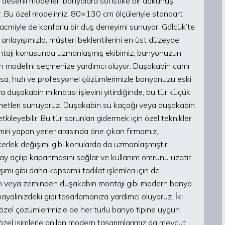
laj desenli modeller, banyolara sofistike bir dokunuş
or. Bu özel modelimiz, 80×130 cm ölçüleriyle standart
cmiyle de konforlu bir duş deneyimi sunuyor. Gölcük’te
anlayışımızla, müşteri beklentilerini en üst düzeyde
montajı konusunda uzmanlaşmış ekibimiz, banyonuzun
in modelini seçmenize yardımcı oluyor. Duşakabin camı
rsa, hızlı ve profesyonel çözümlerimizle banyonuzu eski
ya duşakabin mıknatısı işlevini yitirdiğinde, bu tür küçük
zmetleri sunuyoruz. Duşakabin su kaçağı veya duşakabin
ileyebilir. Bu tür sorunları gidermek için özel teknikler
miri yapan yerler arasında öne çıkan firmamız,
erlek değişimi gibi konularda da uzmanlaşmıştır.
ay açılıp kapanmasını sağlar ve kullanım ömrünü uzatır.
i gibi daha kapsamlı tadilat işlemleri için de
in veya zeminden duşakabin montajı gibi modern banyo
yalinizdeki gibi tasarlamanıza yardımcı oluyoruz. İki
özel çözümlerimizle de her türlü banyo tipine uygun
zel isimlerle anılan modern tasarımlarımız da mevcut