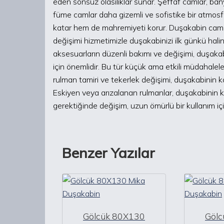
eden sonsuz olasılıklar sunar. Şeffaf camlar, ba
füme camlar daha gizemli ve sofistike bir atmosfe
katar hem de mahremiyeti korur. Duşakabin camı
değişimi hizmetimizle duşakabinizi ilk günkü halin
aksesuarların düzenli bakımı ve değişimi, duşaka
için önemlidir. Bu tür küçük ama etkili müdahalel
rulman tamiri ve tekerlek değişimi, duşakabinin ko
Eskiyen veya arızalanan rulmanlar, duşakabinin kul
gerektiğinde değişim, uzun ömürlü bir kullanım için
Benzer Yazılar
Gölcük 80X130
Göl