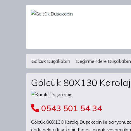
Gölcük Duşakabin
Değirmendere Duşakabin
Main Navigation
Gölcük 80X130 Karola
0543 501 54 34
Gölcük 80X130 Karolaj Duşakabin ile banyonuza e
önde gelen duşakabin firması olarak, yaşam alan