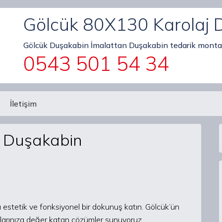
Gölcük 80X130 Karolaj 
Gölcük Duşakabin İmalattan Duşakabin tedarik montaj
0543 501 54 34
İletişim
j Duşakabin
stetik ve fonksiyonel bir dokunuş katın. Gölcük’ün
larınıza değer katan çözümler sunuyoruz.