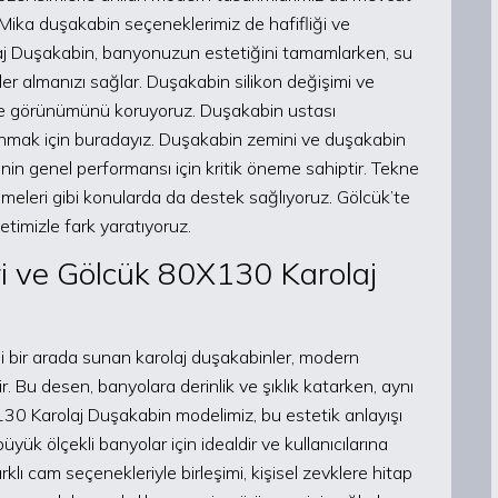
Mika duşakabin seçeneklerimiz de hafifliği ve
olaj Duşakabin, banyonuzun estetiğini tamamlarken, su
rler almanızı sağlar. Duşakabin silikon değişimi ve
 ve görünümünü koruyoruz. Duşakabin ustası
 sunmak için buradayız. Duşakabin zemini ve duşakabin
inin genel performansı için kritik öneme sahiptir. Tekne
meleri gibi konularda da destek sağlıyoruz. Gölcük’te
metimizle fark yaratıyoruz.
i ve Gölcük 80X130 Karolaj
 bir arada sunan karolaj duşakabinler, modern
r. Bu desen, banyolara derinlik ve şıklık katarken, aynı
30 Karolaj Duşakabin modelimiz, bu estetik anlayışı
ük ölçekli banyolar için idealdir ve kullanıcılarına
rklı cam seçenekleriyle birleşimi, kişisel zevklere hitap