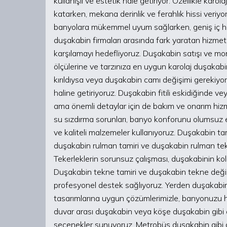
kullanışlı ve estetik hale getiriyor. Özellikle karo
katarken, mekana derinlik ve ferahlık hissi veriy
banyolara mükemmel uyum sağlarken, geniş iç ha
duşakabin firmaları arasında fark yaratan hizmet 
karşılamayı hedefliyoruz. Duşakabin satışı ve 
ölçülerine ve tarzınıza en uygun karolaj duşakab
kırıldıysa veya duşakabin camı değişimi gerekiyo
haline getiriyoruz. Duşakabin fitili eskidiğinde ve
ama önemli detaylar için de bakım ve onarım hi
su sızdırma sorunları, banyo konforunu olumsuz etk
ve kaliteli malzemeler kullanıyoruz. Duşakabin ta
duşakabin rulman tamiri ve duşakabin rulman tek
Tekerleklerin sorunsuz çalışması, duşakabinin kol
Duşakabin tekne tamiri ve duşakabin tekne değişim
profesyonel destek sağlıyoruz. Yerden duşakab
tasarımlarına uygun çözümlerimizle, banyonuzu ha
duvar arası duşakabin veya köşe duşakabin gibi 
seçenekler sunuyoruz. Metrobüs duşakabin gibi ö