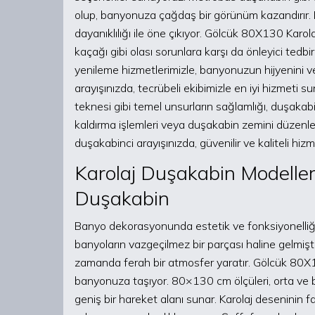
olup, banyonuza çağdaş bir görünüm kazandırır. 
dayanıklılığı ile öne çıkıyor. Gölcük 80X130 Kar
kaçağı gibi olası sorunlara karşı da önleyici tedbi
yenileme hizmetlerimizle, banyonuzun hijyenini
arayışınızda, tecrübeli ekibimizle en iyi hizmeti
teknesi gibi temel unsurların sağlamlığı, duşakab
kaldırma işlemleri veya duşakabin zemini düzenle
duşakabinci arayışınızda, güvenilir ve kaliteli hiz
Karolaj Duşakabin Modeller
Duşakabin
Banyo dekorasyonunda estetik ve fonksiyonelliği
banyoların vazgeçilmez bir parçası haline gelmişti
zamanda ferah bir atmosfer yaratır. Gölcük 80X1
banyonuza taşıyor. 80×130 cm ölçüleri, orta ve büy
geniş bir hareket alanı sunar. Karolaj deseninin fa