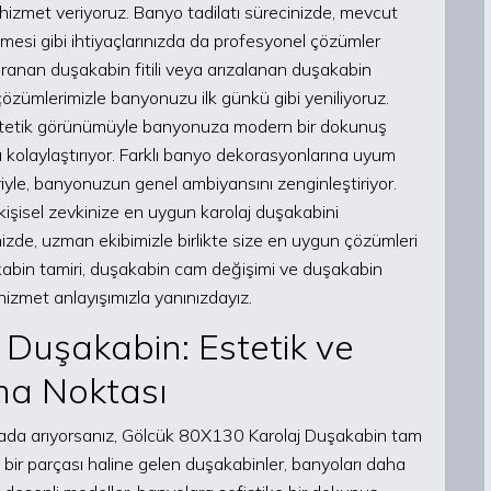
hizmet veriyoruz. Banyo tadilatı sürecinizde, mevcut
mesi gibi ihtiyaçlarınızda da profesyonel çözümler
ranan duşakabin fitili veya arızalanan duşakabin
li çözümlerimizle banyonuzu ilk günkü gibi yeniliyoruz.
stetik görünümüyle banyonuza modern bir dokunuş
ı kolaylaştırıyor. Farklı banyo dekorasyonlarına uyum
iyle, banyonuzun genel ambiyansını zenginleştiriyor.
işisel zevkinize en uygun karolaj duşakabini
inizde, uzman ekibimizle birlikte size en uygun çözümleri
abin tamiri, duşakabin cam değişimi ve duşakabin
 hizmet anlayışımızla yanınızdayız.
Duşakabin: Estetik ve
ma Noktası
 arada arıyorsanız, Gölcük 80X130 Karolaj Duşakabin tam
bir parçası haline gelen duşakabinler, banyoları daha