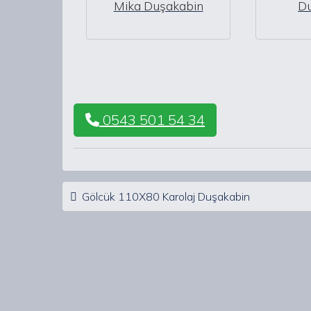
Mika Duşakabin
D
0543 501 54 34
Post navigation
Gölcük 110X80 Karolaj Duşakabin