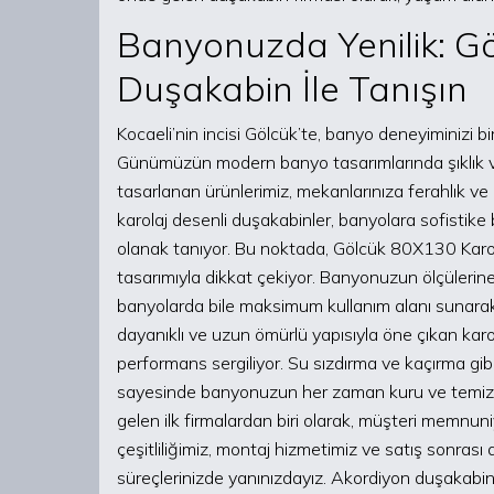
Banyonuzda Yenilik: G
Duşakabin İle Tanışın
Kocaeli’nin incisi Gölcük’te, banyo deneyiminizi 
Günümüzün modern banyo tasarımlarında şıklık ve i
tasarlanan ürünlerimiz, mekanlarınıza ferahlık ve e
karolaj desenli duşakabinler, banyolara sofistike 
olanak tanıyor. Bu noktada, Gölcük 80X130 Karol
tasarımıyla dikkat çekiyor. Banyonuzun ölçüleri
banyolarda bile maksimum kullanım alanı sunarak 
dayanıklı ve uzun ömürlü yapısıyla öne çıkan kar
performans sergiliyor. Su sızdırma ve kaçırma gibi s
sayesinde banyonuzun her zaman kuru ve temiz k
gelen ilk firmalardan biri olarak, müşteri memnu
çeşitliliğimiz, montaj hizmetimiz ve satış sonrası
süreçlerinizde yanınızdayız. Akordiyon duşakabin