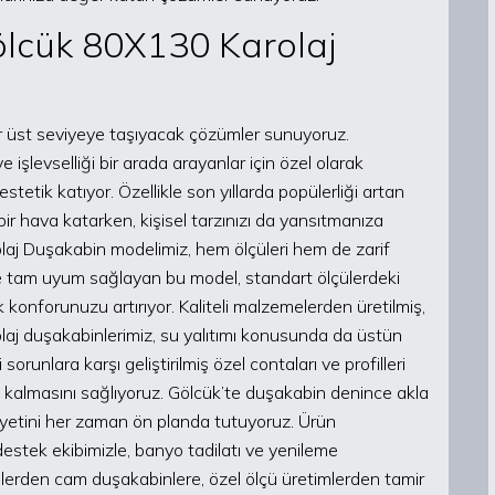
ölcük 80X130 Karolaj
bir üst seviyeye taşıyacak çözümler sunuyoruz.
şlevselliği bir arada arayanlar için özel olarak
stetik katıyor. Özellikle son yıllarda popülerliği artan
bir hava katarken, kişisel tarzınızı da yansıtmanıza
aj Duşakabin modelimiz, hem ölçüleri hem de zarif
ne tam uyum sağlayan bu model, standart ölçülerdeki
konforunuzu artırıyor. Kaliteli malzemelerden üretilmiş,
olaj duşakabinlerimiz, su yalıtımı konusunda da üstün
orunlara karşı geliştirilmiş özel contaları ve profilleri
almasını sağlıyoruz. Gölcük’te duşakabin denince akla
niyetini her zaman ön planda tutuyoruz. Ürün
 destek ekibimizle, banyo tadilatı ve yenileme
lerden cam duşakabinlere, özel ölçü üretimlerden tamir