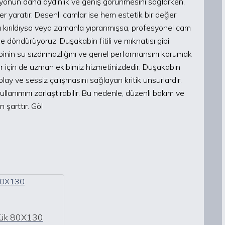
nyonun daha aydınlık ve geniş görünmesini sağlarken,
r yaratır. Desenli camlar ise hem estetik bir değer
 kırıldıysa veya zamanla yıpranmışsa, profesyonel cam
e döndürüyoruz. Duşakabin fitili ve mıknatısı gibi
binin su sızdırmazlığını ve genel performansını korumak
er için de uzman ekibimiz hizmetinizdedir. Duşakabin
lay ve sessiz çalışmasını sağlayan kritik unsurlardır.
lanımını zorlaştırabilir. Bu nedenle, düzenli bakım ve
 şarttır. Göl
cük 80X130