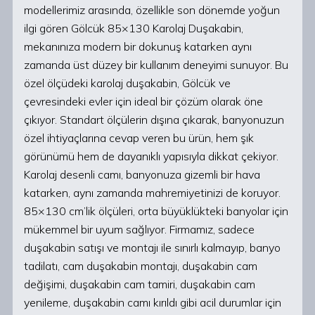
modellerimiz arasında, özellikle son dönemde yoğun
ilgi gören Gölcük 85×130 Karolaj Duşakabin,
mekanınıza modern bir dokunuş katarken aynı
zamanda üst düzey bir kullanım deneyimi sunuyor. Bu
özel ölçüdeki karolaj duşakabin, Gölcük ve
çevresindeki evler için ideal bir çözüm olarak öne
çıkıyor. Standart ölçülerin dışına çıkarak, banyonuzun
özel ihtiyaçlarına cevap veren bu ürün, hem şık
görünümü hem de dayanıklı yapısıyla dikkat çekiyor.
Karolaj desenli camı, banyonuza gizemli bir hava
katarken, aynı zamanda mahremiyetinizi de koruyor.
85×130 cm’lik ölçüleri, orta büyüklükteki banyolar için
mükemmel bir uyum sağlıyor. Firmamız, sadece
duşakabin satışı ve montajı ile sınırlı kalmayıp, banyo
tadilatı, cam duşakabin montajı, duşakabin cam
değişimi, duşakabin cam tamiri, duşakabin cam
yenileme, duşakabin camı kırıldı gibi acil durumlar için