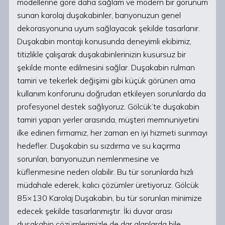
modellerine göre daha sağlam ve modern bir görünüm
sunan karolaj duşakabinler, banyonuzun genel
dekorasyonuna uyum sağlayacak şekilde tasarlanır.
Duşakabin montajı konusunda deneyimli ekibimiz,
titizlikle çalışarak duşakabinlerinizin kusursuz bir
şekilde monte edilmesini sağlar. Duşakabin rulman
tamiri ve tekerlek değişimi gibi küçük görünen ama
kullanım konforunu doğrudan etkileyen sorunlarda da
profesyonel destek sağlıyoruz. Gölcük’te duşakabin
tamiri yapan yerler arasında, müşteri memnuniyetini
ilke edinen firmamız, her zaman en iyi hizmeti sunmayı
hedefler. Duşakabin su sızdırma ve su kaçırma
sorunları, banyonuzun nemlenmesine ve
küflenmesine neden olabilir. Bu tür sorunlarda hızlı
müdahale ederek, kalıcı çözümler üretiyoruz. Gölcük
85×130 Karolaj Duşakabin, bu tür sorunları minimize
edecek şekilde tasarlanmıştır. İki duvar arası
duşakabin çözümlerimizle de dar alanlarda bile