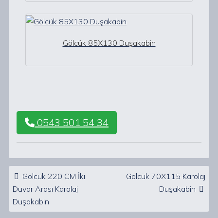
Gölcük 85X130 Duşakabin
0543 501 54 34
Post navigation
Gölcük 220 CM İki
Gölcük 70X115 Karolaj
Duvar Arası Karolaj
Duşakabin
Duşakabin