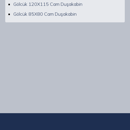
Gölcük 120X115 Cam Duşakabin
Gölcük 85X80 Cam Duşakabin
Kocaeli Gölcük ve çevresinde uzman ekibimizle, her
bütçeye ve zevke uygun geniş bir duşakabin yelpazesi