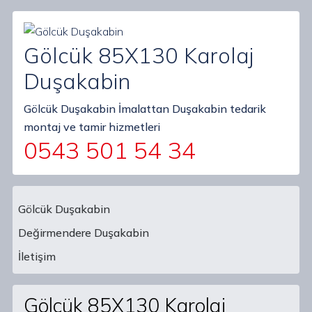
Gölcük 85X130 Karolaj
Duşakabin
Gölcük Duşakabin İmalattan Duşakabin tedarik
montaj ve tamir hizmetleri
0543 501 54 34
Gölcük Duşakabin
Değirmendere Duşakabin
Main Navigation
İletişim
Gölcük 85X130 Karolaj