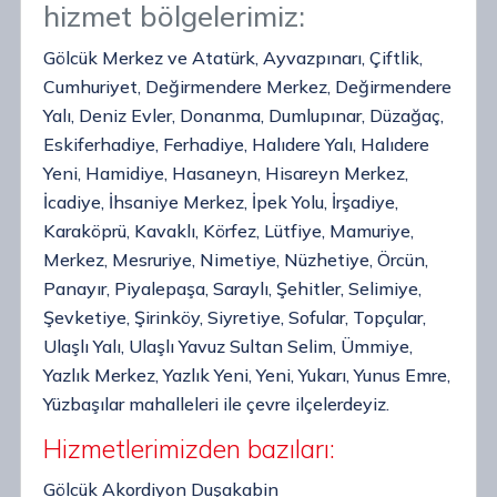
hizmet bölgelerimiz:
Gölcük Merkez ve Atatürk, Ayvazpınarı, Çiftlik,
Cumhuriyet, Değirmendere Merkez, Değirmendere
Yalı, Deniz Evler, Donanma, Dumlupınar, Düzağaç,
Eskiferhadiye, Ferhadiye, Halıdere Yalı, Halıdere
Yeni, Hamidiye, Hasaneyn, Hisareyn Merkez,
İcadiye, İhsaniye Merkez, İpek Yolu, İrşadiye,
Karaköprü, Kavaklı, Körfez, Lütfiye, Mamuriye,
Merkez, Mesruriye, Nimetiye, Nüzhetiye, Örcün,
Panayır, Piyalepaşa, Saraylı, Şehitler, Selimiye,
Şevketiye, Şirinköy, Siyretiye, Sofular, Topçular,
Ulaşlı Yalı, Ulaşlı Yavuz Sultan Selim, Ümmiye,
Yazlık Merkez, Yazlık Yeni, Yeni, Yukarı, Yunus Emre,
Yüzbaşılar mahalleleri ile çevre ilçelerdeyiz.
Hizmetlerimizden bazıları:
Gölcük Akordiyon Duşakabin