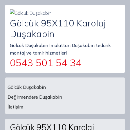
Gölcük 95X110 Karolaj
Duşakabin
Gölcük Duşakabin İmalattan Duşakabin tedarik
montaj ve tamir hizmetleri
0543 501 54 34
Gölcük Duşakabin
Değirmendere Duşakabin
Main Navigation
İletişim
Gölcük 95X110 Karolaj