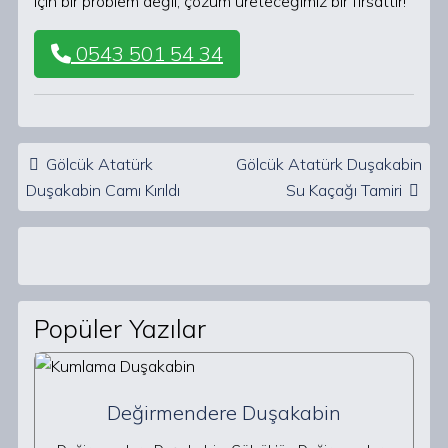
için bir problem değil, çözüm üreteceğimiz bir fırsattır!
0543 501 54 34
Post navigation
Gölcük Atatürk
Gölcük Atatürk Duşakabin
Duşakabin Camı Kırıldı
Su Kaçağı Tamiri
Popüler Yazılar
Değirmendere Duşakabin