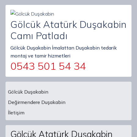
Gölcük Atatürk Duşakabin
Camı Patladı
Gölcük Duşakabin İmalattan Duşakabin tedarik
montaj ve tamir hizmetleri
0543 501 54 34
Gölcük Duşakabin
Değirmendere Duşakabin
Main Navigation
İletişim
Gölcük Atatürk Duşakabin