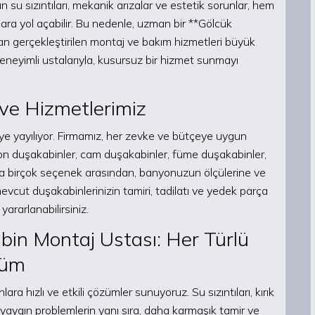
 su sızıntıları, mekanik arızalar ve estetik sorunlar, hem
ra yol açabilir. Bu nedenle, uzman bir **Gölcük
n gerçekleştirilen montaj ve bakım hizmetleri büyük
neyimli ustalarıyla, kusursuz bir hizmet sunmayı
ve Hizmetlerimiz
eye yayılıyor. Firmamız, her zevke ve bütçeye uygun
yon duşakabinler, cam duşakabinler, füme duşakabinler,
a birçok seçenek arasından, banyonuzun ölçülerine ve
mevcut duşakabinlerinizin tamiri, tadilatı ve yedek parça
rarlanabilirsiniz.
in Montaj Ustası: Her Türlü
züm
ra hızlı ve etkili çözümler sunuyoruz. Su sızıntıları, kırık
bi yaygın problemlerin yanı sıra, daha karmaşık tamir ve