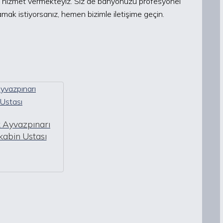
a hizmet vermekteyiz. Siz de banyonuzu profesyonel
mak istiyorsanız, hemen bizimle iletişime geçin.
 Ayvazpınarı
abin Ustası