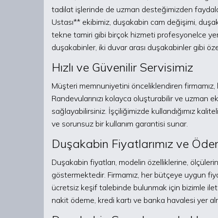
tadilat işlerinde de uzman desteğimizden faydal
Ustası** ekibimiz, duşakabin cam değişimi, duşaka
tekne tamiri gibi birçok hizmeti profesyonelce ye
duşakabinler, iki duvar arası duşakabinler gibi öz
Hızlı ve Güvenilir Servisimiz
Müşteri memnuniyetini önceliklendiren firmamız, hı
Randevularınızı kolayca oluşturabilir ve uzman e
sağlayabilirsiniz. İşçiliğimizde kullandığımız kali
ve sorunsuz bir kullanım garantisi sunar.
Duşakabin Fiyatlarımız ve Öde
Duşakabin fiyatları, modelin özelliklerine, ölçüler
göstermektedir. Firmamız, her bütçeye uygun fiya
ücretsiz keşif talebinde bulunmak için bizimle il
nakit ödeme, kredi kartı ve banka havalesi yer al