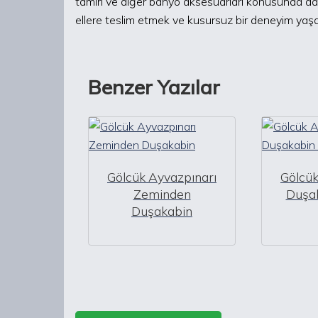
tamiri ve diğer banyo aksesuarları konusunda d
ellere teslim etmek ve kusursuz bir deneyim yaşa
Benzer Yazılar
Gölcük Ayvazpınarı
Gölcük
Zeminden
Duşak
Duşakabin