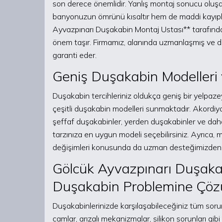
son derece önemlidir. Yanlış montaj sonucu oluşan
banyonuzun ömrünü kısaltır hem de maddi kayıpla
Ayvazpınarı Duşakabin Montaj Ustası** tarafında
önem taşır. Firmamız, alanında uzmanlaşmış ve de
garanti eder.
Geniş Duşakabin Modelleri 
Duşakabin tercihleriniz oldukça geniş bir yelpaz
çeşitli duşakabin modelleri sunmaktadır. Akordi
şeffaf duşakabinler, yerden duşakabinler ve dah
tarzınıza en uygun modeli seçebilirsiniz. Ayrıca, 
değişimleri konusunda da uzman desteğimizden ya
Gölcük Ayvazpınarı Duşakab
Duşakabin Problemine Çö
Duşakabinlerinizde karşılaşabileceğiniz tüm sorunla
camlar, arızalı mekanizmalar, silikon sorunları gi