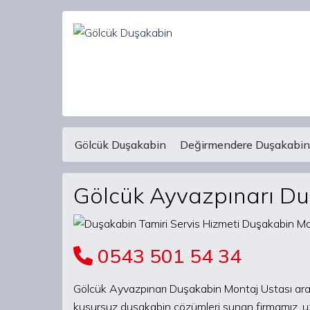
Gölcük Duşakabin
Değirmendere Duşakabin
Main Navigation
Gölcük Ayvazpınarı Du
0543 501 54 34
Gölcük Ayvazpınarı Duşakabin Montaj Ustası aray
kusursuz duşakabin çözümleri sunan firmamız, uz