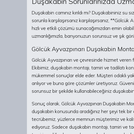
Duşakabin Sorunlarınızda Uzm
Duşakabin camınız kırıldı mı? Duşakabininiz su sız
sorunla karşılaşırsanız karşılaşırsanız, **Gölcük
hızlı ve etkili çözümü sunacağımızdan emin olabili
uzmanlığımızla, banyonuzun sorunsuz ve şık gö
Gölcük Ayvazpınarı Duşakabin Montaj
Gölcük Ayvazpınarı ve çevresinde hizmet veren fi
Ekibimiz, duşakabin montajı, tamiri ve tadilatı k
mükemmel sonuçlar elde eder. Müşteri odaklı yaklaşı
anlıyor ve buna göre çözümler üretiyoruz. Güvenili
sorunsuz bir şekilde kullanabileceğiniz duşakabi
Sonuç olarak, Gölcük Ayvazpınarı Duşakabin Mont
duşakabin konusunda aradığınız her şeyi tek bir çat
tecrübemiz, yüzlerce memnun müşterimiz ve kalitel
ediyoruz. Sadece duşakabin montajı, tamiri ve tadi