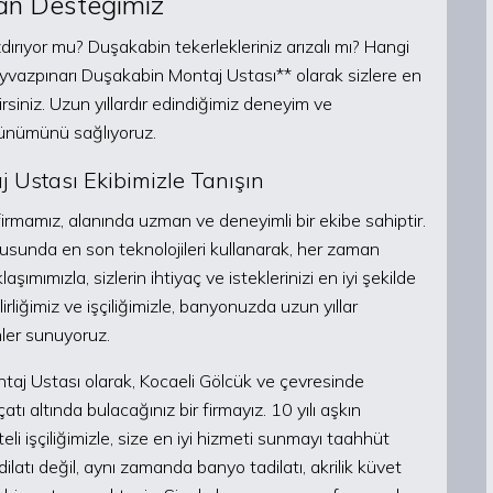
an Desteğimiz
dırıyor mu? Duşakabin tekerlekleriniz arızalı mı? Hangi
 Ayvazpınarı Duşakabin Montaj Ustası** olarak sizlere en
rsiniz. Uzun yıllardır edindiğimiz deneyim ve
rünümünü sağlıyoruz.
 Ustası Ekibimizle Tanışın
rmamız, alanında uzman ve deneyimli bir ekibe sahiptir.
onusunda en son teknolojileri kullanarak, her zaman
mımızla, sizlerin ihtiyaç ve isteklerinizi en iyi şekilde
rliğimiz ve işçiliğimizle, banyonuzda uzun yıllar
nler sunuyoruz.
aj Ustası olarak, Kocaeli Gölcük ve çevresinde
ı altında bulacağınız bir firmayız. 10 yılı aşkın
i işçiliğimizle, size en iyi hizmeti sunmayı taahhüt
latı değil, aynı zamanda banyo tadilatı, akrilik küvet