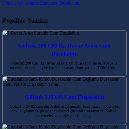
Gölcük Ayvazpınarı Zeminden Duşakabin
Popüler Yazılar
Gölcük 200 CM İki Duvar Arası Cam
Duşakabin
Gölcük 200 CM İki Duvar Arası Cam Duşakabin ile banyonuzda
modern bir dokunuş ve ferah bir yaşam alanı yaratın. Gölcük’ün…
Gölcük 130X95 Cam Duşakabin
Gölcük 130×95 cam duşakabin arayışınızda, banyonuza modern bir
dokunuş katacak şık ve fonksiyonel çözümler sunuyoruz. Kaliteli
malzemeler ve profesyonel montaj…