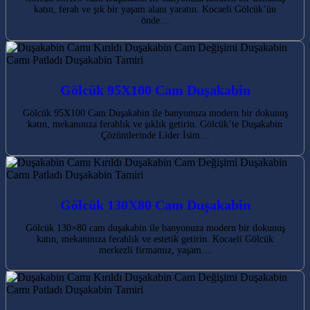
katın, ferah ve şık bir yaşam alanı yaratın. Kocaeli Gölcük’ün
önde…
Gölcük 95X100 Cam Duşakabin
Gölcük 95X100 Cam Duşakabin ile banyonuza modern bir dokunuş
katın, mekanınıza ferahlık ve şıklık getirin. Gölcük’te Duşakabin
Çözümlerinde Lider İsim…
Gölcük 130X80 Cam Duşakabin
Gölcük 130×80 cam duşakabin ile banyonuza modern bir dokunuş
katın, mekanınıza ferahlık ve estetik getirin. Kocaeli Gölcük
merkezli firmamız, yaşam…