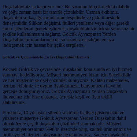
Duşakabininiz su kaçırıyor mu? Bu sorunun birçok nedeni olabilir
ve çoğu zaman basit bir tamirle çözülebilir. Uzman ekibimiz,
duşakabin su kaçağı sorunlarının tespitinde ve giderilmesinde
deneyimlidir. Silikon değişimi, fitilleri yenileme veya diğer gerekli
tamir işlemlerini gerçekleştirerek, duşakabininizin tekrar sorunsuz bir
şekilde kullanılmasını sağlarız. Gölcük Ayvazpınarı Yerden
Duşakabin kurulumlarında da su sızıntısı olasılığını en aza
indirgemek için hassas bir işçilik sergileriz.
Gölcük ve Çevresindeki En İyi Duşakabin Hizmeti
Kocaeli Gölcük ve çevresinde, duşakabin konusunda en iyi hizmeti
sunmayı hedefliyoruz. Müşteri memnuniyeti bizim için önceliklidir
ve her müşterimize özel çözümler sunuyoruz. Kaliteli malzemeler,
uzman ekibimiz ve uygun fiyatlarımızla, banyonuzun hayalini
gerçeğe dönüştürüyoruz. Gölcük Ayvazpınarı Yerden Duşakabin
ihtiyacınız için bize ulaşarak, ücretsiz keşif ve fiyat teklifi
alabilirsiniz.
Firmamız, 10 yılı aşkın süredir sektörde faaliyet göstermekte ve
yüzlerce müşteriye Gölcük Ayvazpınarı Yerden Duşakabin dahil
olmak üzere çeşitli duşakabin çözümleri sunmaktadır. Müşteri
memnuniyet oranımız %98’in üzerinde olup, kaliteli ürünlerimiz ve
profesyonel hizmet anlayışımız ile tanınıyoruz. Sadece duşakabin