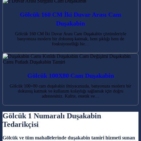
Gölcük 160 CM İki Duvar Arası Cam
Duşakabin
Gölcük 160 CM İki Duvar Arası Cam Duşakabin çözümleriyle
banyonuza modern bir dokunuş katmak, hem şıklığı hem de
fonksiyonelliği bir…
Gölcük 100X80 Cam Duşakabin
Gölcük 100×80 cam duşakabin ihtiyacınızda, banyonuza modern bir
dokunuş katmak ve kullanım kolaylığı sağlamak için doğru
adrestesiniz. Kalite, estetik ve…
Gölcük 1 Numaralı Duşakabin
Tedarikçisi
Gölcük ve tüm mahallelerinde duşakabin tamiri hizmeti sunan