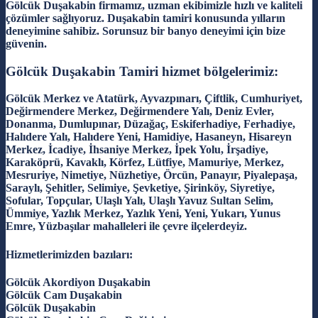
Gölcük Duşakabin firmamız, uzman ekibimizle hızlı ve kaliteli
çözümler sağlıyoruz. Duşakabin tamiri konusunda yılların
deneyimine sahibiz. Sorunsuz bir banyo deneyimi için bize
güvenin.
Gölcük Duşakabin Tamiri hizmet bölgelerimiz:
Gölcük Merkez ve Atatürk, Ayvazpınarı, Çiftlik, Cumhuriyet,
Değirmendere Merkez, Değirmendere Yalı, Deniz Evler,
Donanma, Dumlupınar, Düzağaç, Eskiferhadiye, Ferhadiye,
Halıdere Yalı, Halıdere Yeni, Hamidiye, Hasaneyn, Hisareyn
Merkez, İcadiye, İhsaniye Merkez, İpek Yolu, İrşadiye,
Karaköprü, Kavaklı, Körfez, Lütfiye, Mamuriye, Merkez,
Mesruriye, Nimetiye, Nüzhetiye, Örcün, Panayır, Piyalepaşa,
Saraylı, Şehitler, Selimiye, Şevketiye, Şirinköy, Siyretiye,
Sofular, Topçular, Ulaşlı Yalı, Ulaşlı Yavuz Sultan Selim,
Ümmiye, Yazlık Merkez, Yazlık Yeni, Yeni, Yukarı, Yunus
Emre, Yüzbaşılar mahalleleri ile çevre ilçelerdeyiz.
Hizmetlerimizden bazıları:
Gölcük Akordiyon Duşakabin
Gölcük Cam Duşakabin
Gölcük Duşakabin