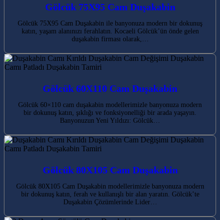
Gölcük 75X95 Cam Duşakabin
Gölcük 75X95 Cam Duşakabin ile banyonuza modern bir dokunuş
katın, yaşam alanınızı ferahlatın. Kocaeli Gölcük’ün önde gelen
duşakabin firması olarak,…
Gölcük 60X110 Cam Duşakabin
Gölcük 60×110 cam duşakabin modellerimizle banyonuza modern
bir dokunuş katın, şıklığı ve fonksiyonelliği bir arada yaşayın.
Banyonuzun Yeni Yıldızı: Gölcük…
Gölcük 80X105 Cam Duşakabin
Gölcük 80X105 Cam Duşakabin modellerimizle banyonuza modern
bir dokunuş katın, ferah ve kullanışlı bir alan yaratın. Gölcük’te
Duşakabin Çözümlerinde Lider…