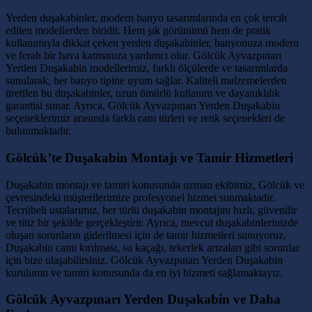
Yerden duşakabinler, modern banyo tasarımlarında en çok tercih
edilen modellerden biridir. Hem şık görünümü hem de pratik
kullanımıyla dikkat çeken yerden duşakabinler, banyonuza modern
ve ferah bir hava katmanıza yardımcı olur. Gölcük Ayvazpınarı
Yerden Duşakabin modellerimiz, farklı ölçülerde ve tasarımlarda
sunularak, her banyo tipine uyum sağlar. Kaliteli malzemelerden
üretilen bu duşakabinler, uzun ömürlü kullanım ve dayanıklılık
garantisi sunar. Ayrıca, Gölcük Ayvazpınarı Yerden Duşakabin
seçeneklerimiz arasında farklı cam türleri ve renk seçenekleri de
bulunmaktadır.
Gölcük’te Duşakabin Montajı ve Tamir Hizmetleri
Duşakabin montajı ve tamiri konusunda uzman ekibimiz, Gölcük ve
çevresindeki müşterilerimize profesyonel hizmet sunmaktadır.
Tecrübeli ustalarımız, her türlü duşakabin montajını hızlı, güvenilir
ve titiz bir şekilde gerçekleştirir. Ayrıca, mevcut duşakabinlerinizde
oluşan sorunların giderilmesi için de tamir hizmetleri sunuyoruz.
Duşakabin camı kırılması, su kaçağı, tekerlek arızaları gibi sorunlar
için bize ulaşabilirsiniz. Gölcük Ayvazpınarı Yerden Duşakabin
kurulumu ve tamiri konusunda da en iyi hizmeti sağlamaktayız.
Gölcük Ayvazpınarı Yerden Duşakabin ve Daha