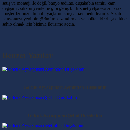
satış ve montajı ile değil, banyo tadilatı, duşakabin tamiri, cam
değişimi, silikon yenileme gibi geniş bir hizmet yelpazesi sunarak,
müşterilerimizin tüm ihtiyaçlarını karşılamayı hedefliyoruz. Siz de
banyonuza yeni bir görünüm kazandırmak ve kaliteli bir duşakabine
sahip olmak için bizimle iletişime geçin.
Benzer Yazılar
Gölcük Ayvazpınarı Zeminden Duşakabin
Gölcük Ayvazpınarı Şeffaf Duşakabin