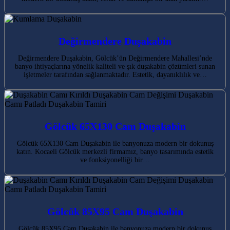
Değirmendere Duşakabin
Değirmendere Duşakabin, Gölcük’ün Değirmendere Mahallesi’nde
banyo ihtiyaçlarına yönelik kaliteli ve şık duşakabin çözümleri sunan
işletmeler tarafından sağlanmaktadır. Estetik, dayanıklılık ve…
Gölcük 65X130 Cam Duşakabin
Gölcük 65X130 Cam Duşakabin ile banyonuza modern bir dokunuş
katın. Kocaeli Gölcük merkezli firmamız, banyo tasarımında estetik
ve fonksiyonelliği bir…
Gölcük 85X95 Cam Duşakabin
Gölcük 85X95 Cam Duşakabin ile banyonuza modern bir dokunuş