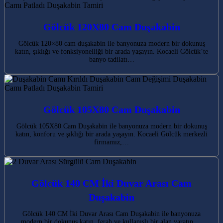
Gölcük 120X80 Cam Duşakabin
Gölcük 120×80 cam duşakabin ile banyonuza modern bir dokunuş
katın, şıklığı ve fonksiyonelliği bir arada yaşayın. Kocaeli Gölcük’te
banyo tadilatı…
Gölcük 105X80 Cam Duşakabin
Gölcük 105X80 Cam Duşakabin ile banyonuza modern bir dokunuş
katın, konforu ve şıklığı bir arada yaşayın. Kocaeli Gölcük merkezli
firmamız,…
Gölcük 140 CM İki Duvar Arası Cam
Duşakabin
Gölcük 140 CM İki Duvar Arası Cam Duşakabin ile banyonuza
modern bir dokunuş katın, ferah ve kullanışlı bir alan yaratın.…