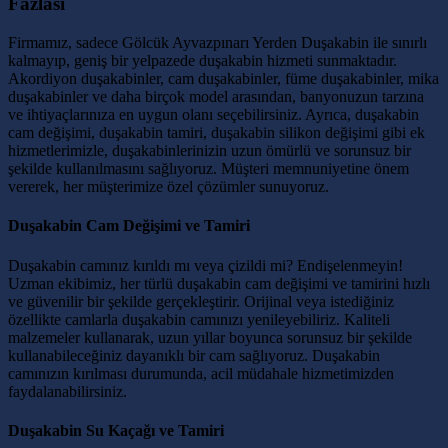
Fazlası
Firmamız, sadece Gölcük Ayvazpınarı Yerden Duşakabin ile sınırlı
kalmayıp, geniş bir yelpazede duşakabin hizmeti sunmaktadır.
Akordiyon duşakabinler, cam duşakabinler, füme duşakabinler, mika
duşakabinler ve daha birçok model arasından, banyonuzun tarzına
ve ihtiyaçlarınıza en uygun olanı seçebilirsiniz. Ayrıca, duşakabin
cam değişimi, duşakabin tamiri, duşakabin silikon değişimi gibi ek
hizmetlerimizle, duşakabinlerinizin uzun ömürlü ve sorunsuz bir
şekilde kullanılmasını sağlıyoruz. Müşteri memnuniyetine önem
vererek, her müşterimize özel çözümler sunuyoruz.
Duşakabin Cam Değişimi ve Tamiri
Duşakabin camınız kırıldı mı veya çizildi mi? Endişelenmeyin!
Uzman ekibimiz, her türlü duşakabin cam değişimi ve tamirini hızlı
ve güvenilir bir şekilde gerçekleştirir. Orijinal veya istediğiniz
özellikte camlarla duşakabin camınızı yenileyebiliriz. Kaliteli
malzemeler kullanarak, uzun yıllar boyunca sorunsuz bir şekilde
kullanabileceğiniz dayanıklı bir cam sağlıyoruz. Duşakabin
camınızın kırılması durumunda, acil müdahale hizmetimizden
faydalanabilirsiniz.
Duşakabin Su Kaçağı ve Tamiri