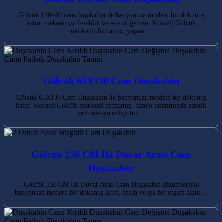
Gölcük 130×80 cam duşakabin ile banyonuza modern bir dokunuş
katın, mekanınıza ferahlık ve estetik getirin. Kocaeli Gölcük
merkezli firmamız, yaşam…
Gölcük 65X130 Cam Duşakabin
Gölcük 65X130 Cam Duşakabin ile banyonuza modern bir dokunuş
katın. Kocaeli Gölcük merkezli firmamız, banyo tasarımında estetik
ve fonksiyonelliği bir…
Gölcük 150 CM İki Duvar Arası Cam
Duşakabin
Gölcük 150 CM İki Duvar Arası Cam Duşakabin çözümleriyle
banyonuza modern bir dokunuş katın, ferah ve şık bir yaşam alanı…