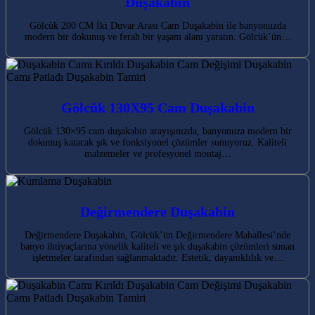
Duşakabin
Gölcük 200 CM İki Duvar Arası Cam Duşakabin ile banyonuzda
modern bir dokunuş ve ferah bir yaşam alanı yaratın. Gölcük’ün…
Gölcük 130X95 Cam Duşakabin
Gölcük 130×95 cam duşakabin arayışınızda, banyonuza modern bir
dokunuş katacak şık ve fonksiyonel çözümler sunuyoruz. Kaliteli
malzemeler ve profesyonel montaj…
Değirmendere Duşakabin
Değirmendere Duşakabin, Gölcük’ün Değirmendere Mahallesi’nde
banyo ihtiyaçlarına yönelik kaliteli ve şık duşakabin çözümleri sunan
işletmeler tarafından sağlanmaktadır. Estetik, dayanıklılık ve…