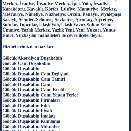
Merkez, İcadiye, İhsaniye Merkez, İpek Yolu, İrşadiye,
Karaköprü, Kavaklı, Körfez, Lütfiye, Mamuriye, Merkez,
Mesruriye, Nimetiye, Nüzhetiye, Örcün, Panayır, Piyalepaşa,
Saraylı, Şehitler, Selimiye, Şevketiye, Şirinköy, Siyretiye,
Sofular, Topçular, Ulaşlı Yalı, Ulaşlı Yavuz Sultan Selim,
Ümmiye, Yazlık Merkez, Yazlık Yeni, Yeni, Yukarı, Yunus
Emre, Yüzbaşılar mahalleleri ile çevre ilçelerdeyiz.
Hizmetlerimizden bazıları:
Gölcük Akordiyon Duşakabin
Gölcük Cam Duşakabin
Gölcük Duşakabin
Gölcük Duşakabin Cam Değişimi
Gölcük Duşakabin Cam Tamiri
Gölcük Duşakabin Camı
Gölcük Duşakabin Camı Kırıldı
Gölcük Duşakabin Camı Yapan Yerler
Gölcük Duşakabin Firmaları
Gölcük Duşakabin Fitili
Gölcük Duşakabin Fiyatı
Gölcük Duşakabin İmalatı
Gölcük Duşakabin Kumlama
Gölcük Duşakabin Mıknatısı