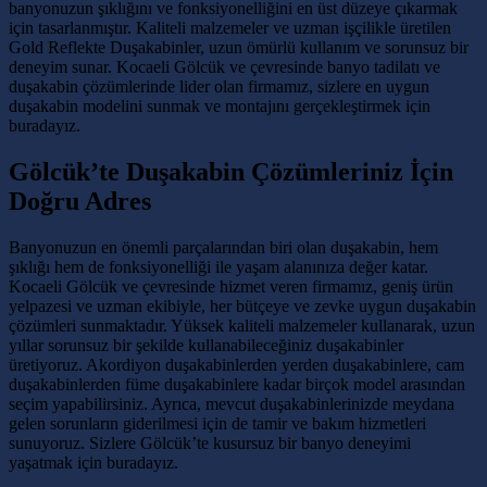
banyonuzun şıklığını ve fonksiyonelliğini en üst düzeye çıkarmak
için tasarlanmıştır. Kaliteli malzemeler ve uzman işçilikle üretilen
Gold Reflekte Duşakabinler, uzun ömürlü kullanım ve sorunsuz bir
deneyim sunar. Kocaeli Gölcük ve çevresinde banyo tadilatı ve
duşakabin çözümlerinde lider olan firmamız, sizlere en uygun
duşakabin modelini sunmak ve montajını gerçekleştirmek için
buradayız.
Gölcük’te Duşakabin Çözümleriniz İçin
Doğru Adres
Banyonuzun en önemli parçalarından biri olan duşakabin, hem
şıklığı hem de fonksiyonelliği ile yaşam alanınıza değer katar.
Kocaeli Gölcük ve çevresinde hizmet veren firmamız, geniş ürün
yelpazesi ve uzman ekibiyle, her bütçeye ve zevke uygun duşakabin
çözümleri sunmaktadır. Yüksek kaliteli malzemeler kullanarak, uzun
yıllar sorunsuz bir şekilde kullanabileceğiniz duşakabinler
üretiyoruz. Akordiyon duşakabinlerden yerden duşakabinlere, cam
duşakabinlerden füme duşakabinlere kadar birçok model arasından
seçim yapabilirsiniz. Ayrıca, mevcut duşakabinlerinizde meydana
gelen sorunların giderilmesi için de tamir ve bakım hizmetleri
sunuyoruz. Sizlere Gölcük’te kusursuz bir banyo deneyimi
yaşatmak için buradayız.