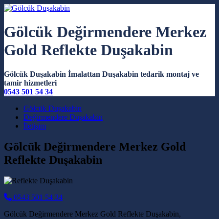
Gölcük Değirmendere Merkez
Gold Reflekte Duşakabin
Gölcük Duşakabin İmalattan Duşakabin tedarik montaj ve
tamir hizmetleri
0543 501 54 34
Main Navigation
Gölcük Duşakabin
Değirmendere Duşakabin
İletişim
Gölcük Değirmendere Merkez Gold
Reflekte Duşakabin
0543 501 54 34
Gölcük Değirmendere Merkez Gold Reflekte Duşakabin,