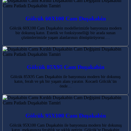
Gölcük 60X100 Cam Duşakabin
Gölcük 60X100 Cam Duşakabin modellerimizle banyonuza modern
bir dokunuş katın. Estetik ve fonksiyonelliği bir arada sunan
çözümlerimizle yaşam alanlarınızı dönüştürüyoruz.…
Gölcük 85X95 Cam Duşakabin
Gölcük 85X95 Cam Duşakabin ile banyonuza modern bir dokunuş
katın, ferah ve şık bir yaşam alanı yaratın. Kocaeli Gölcük’ün
önde…
Gölcük 95X100 Cam Duşakabin
Gölcük 95X100 Cam Duşakabin ile banyonuza modern bir dokunuş
katın, mekanınıza ferahlık ve şıklık getirin. Gölcük’te Duşakabin