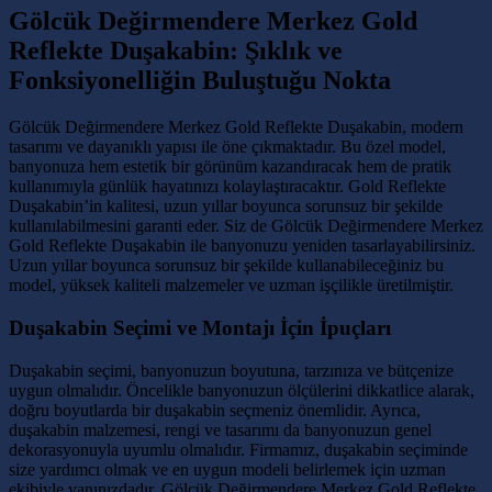
Gölcük Değirmendere Merkez Gold
Reflekte Duşakabin: Şıklık ve
Fonksiyonelliğin Buluştuğu Nokta
Gölcük Değirmendere Merkez Gold Reflekte Duşakabin, modern
tasarımı ve dayanıklı yapısı ile öne çıkmaktadır. Bu özel model,
banyonuza hem estetik bir görünüm kazandıracak hem de pratik
kullanımıyla günlük hayatınızı kolaylaştıracaktır. Gold Reflekte
Duşakabin’in kalitesi, uzun yıllar boyunca sorunsuz bir şekilde
kullanılabilmesini garanti eder. Siz de Gölcük Değirmendere Merkez
Gold Reflekte Duşakabin ile banyonuzu yeniden tasarlayabilirsiniz.
Uzun yıllar boyunca sorunsuz bir şekilde kullanabileceğiniz bu
model, yüksek kaliteli malzemeler ve uzman işçilikle üretilmiştir.
Duşakabin Seçimi ve Montajı İçin İpuçları
Duşakabin seçimi, banyonuzun boyutuna, tarzınıza ve bütçenize
uygun olmalıdır. Öncelikle banyonuzun ölçülerini dikkatlice alarak,
doğru boyutlarda bir duşakabin seçmeniz önemlidir. Ayrıca,
duşakabin malzemesi, rengi ve tasarımı da banyonuzun genel
dekorasyonuyla uyumlu olmalıdır. Firmamız, duşakabin seçiminde
size yardımcı olmak ve en uygun modeli belirlemek için uzman
ekibiyle yanınızdadır. Gölcük Değirmendere Merkez Gold Reflekte