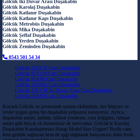
Gölcük İki Duvar Arası Duşakabin
Gölcük Karolaj Duşakabin
Gölcük Katlanır Duşakabin
Gölcük Katlanır Kapı Duşakabin
Gölcük Metrobüs Duşakabin
Gölcük Mika Duşakabin
Gölcük Şeffaf Duşakabin
Gölcük Yerden Duşakabin
Gölcük Zeminden Duşakabin
0543 501 54 34
Gölcük 120X70 Cam Duşakabin
Gölcük 85X110 Cam Duşakabin
Gölcük 95X80 Cam Duşakabin
Gölcük 130X85 Cam Duşakabin
Gölcük 130 CM İki Duvar Arası Cam Duşakabin
Gölcük 60X80 Cam Duşakabin
Kocaeli Gölcük ve çevresinde uzman ekibimizle, her bütçeye ve
zevke uygun geniş bir duşakabin yelpazesi sunuyoruz. Ayrıca,
duşakabin tamiri, tadilatı, silikon yenileme, cam değişimi, rulman
tamiri gibi birçok ek hizmetimiz de mevcuttur. Gölcük'te Karolaj
Duşakabin Karşılaştırması Hangi Model Size Uygun? Buzlu cam,
hem gizlilik sağlayan hem de ışığı dağıtarak banyonuzu daha ferah