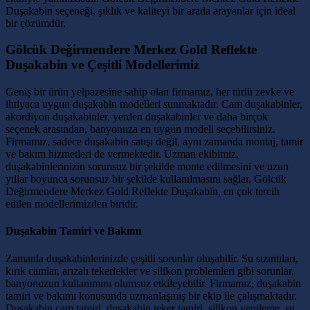
Duşakabin seçeneği, şıklık ve kaliteyi bir arada arayanlar için ideal
bir çözümdür.
Gölcük Değirmendere Merkez Gold Reflekte
Duşakabin ve Çeşitli Modellerimiz
Geniş bir ürün yelpazesine sahip olan firmamız, her türlü zevke ve
ihtiyaca uygun duşakabin modelleri sunmaktadır. Cam duşakabinler,
akordiyon duşakabinler, yerden duşakabinler ve daha birçok
seçenek arasından, banyonuza en uygun modeli seçebilirsiniz.
Firmamız, sadece duşakabin satışı değil, aynı zamanda montaj, tamir
ve bakım hizmetleri de vermektedir. Uzman ekibimiz,
duşakabinlerinizin sorunsuz bir şekilde monte edilmesini ve uzun
yıllar boyunca sorunsuz bir şekilde kullanılmasını sağlar. Gölcük
Değirmendere Merkez Gold Reflekte Duşakabin, en çok tercih
edilen modellerimizden biridir.
Duşakabin Tamiri ve Bakımı
Zamanla duşakabinlerinizde çeşitli sorunlar oluşabilir. Su sızıntıları,
kırık camlar, arızalı tekerlekler ve silikon problemleri gibi sorunlar,
banyonuzun kullanımını olumsuz etkileyebilir. Firmamız, duşakabin
tamiri ve bakımı konusunda uzmanlaşmış bir ekip ile çalışmaktadır.
Duşakabin cam tamiri, duşakabin teker tamiri, silikon yenileme, su