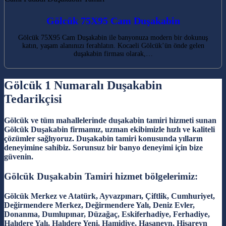
Gölcük 75X95 Cam Duşakabin
Gölcük 75X95 Cam Duşakabin ile banyonuza modern bir dokunuş
katın, yaşam alanınızı ferahlatın. Kocaeli Gölcük’ün önde gelen
duşakabin firması olarak,…
Gölcük 1 Numaralı Duşakabin
Tedarikçisi
Gölcük ve tüm mahallelerinde duşakabin tamiri hizmeti sunan
Gölcük Duşakabin firmamız, uzman ekibimizle hızlı ve kaliteli
çözümler sağlıyoruz. Duşakabin tamiri konusunda yılların
deneyimine sahibiz. Sorunsuz bir banyo deneyimi için bize
güvenin.
Gölcük Duşakabin Tamiri hizmet bölgelerimiz:
Gölcük Merkez ve Atatürk, Ayvazpınarı, Çiftlik, Cumhuriyet,
Değirmendere Merkez, Değirmendere Yalı, Deniz Evler,
Donanma, Dumlupınar, Düzağaç, Eskiferhadiye, Ferhadiye,
Halıdere Yalı, Halıdere Yeni, Hamidiye, Hasaneyn, Hisareyn