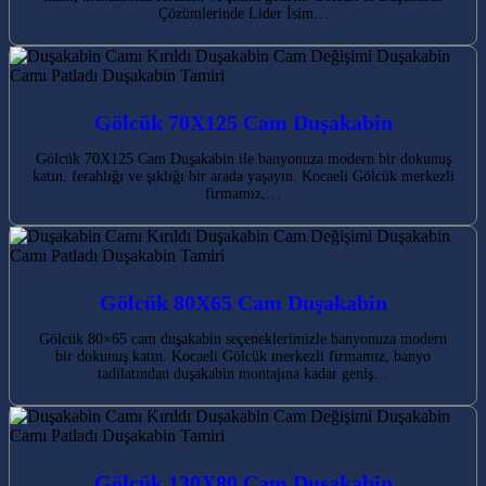
Çözümlerinde Lider İsim…
Gölcük 70X125 Cam Duşakabin
Gölcük 70X125 Cam Duşakabin ile banyonuza modern bir dokunuş
katın, ferahlığı ve şıklığı bir arada yaşayın. Kocaeli Gölcük merkezli
firmamız,…
Gölcük 80X65 Cam Duşakabin
Gölcük 80×65 cam duşakabin seçeneklerimizle banyonuza modern
bir dokunuş katın. Kocaeli Gölcük merkezli firmamız, banyo
tadilatından duşakabin montajına kadar geniş…
Gölcük 130X80 Cam Duşakabin