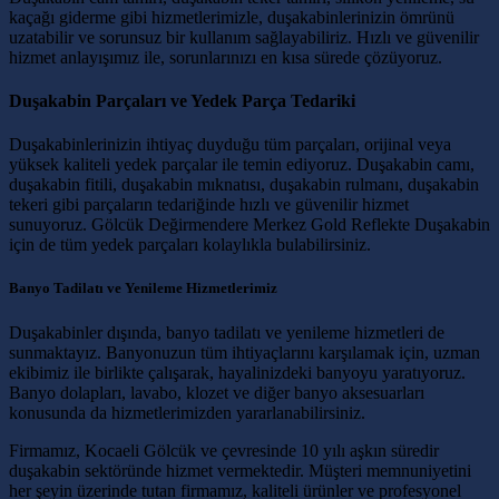
kaçağı giderme gibi hizmetlerimizle, duşakabinlerinizin ömrünü
uzatabilir ve sorunsuz bir kullanım sağlayabiliriz. Hızlı ve güvenilir
hizmet anlayışımız ile, sorunlarınızı en kısa sürede çözüyoruz.
Duşakabin Parçaları ve Yedek Parça Tedariki
Duşakabinlerinizin ihtiyaç duyduğu tüm parçaları, orijinal veya
yüksek kaliteli yedek parçalar ile temin ediyoruz. Duşakabin camı,
duşakabin fitili, duşakabin mıknatısı, duşakabin rulmanı, duşakabin
tekeri gibi parçaların tedariğinde hızlı ve güvenilir hizmet
sunuyoruz. Gölcük Değirmendere Merkez Gold Reflekte Duşakabin
için de tüm yedek parçaları kolaylıkla bulabilirsiniz.
Banyo Tadilatı ve Yenileme Hizmetlerimiz
Duşakabinler dışında, banyo tadilatı ve yenileme hizmetleri de
sunmaktayız. Banyonuzun tüm ihtiyaçlarını karşılamak için, uzman
ekibimiz ile birlikte çalışarak, hayalinizdeki banyoyu yaratıyoruz.
Banyo dolapları, lavabo, klozet ve diğer banyo aksesuarları
konusunda da hizmetlerimizden yararlanabilirsiniz.
Firmamız, Kocaeli Gölcük ve çevresinde 10 yılı aşkın süredir
duşakabin sektöründe hizmet vermektedir. Müşteri memnuniyetini
her şeyin üzerinde tutan firmamız, kaliteli ürünler ve profesyonel