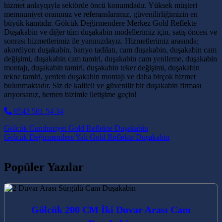
hizmet anlayışıyla sektörde öncü konumdadır. Yüksek müşteri
memnuniyet oranımız ve referanslarımız, güvenilirliğimizin en
büyük kanıtıdır. Gölcük Değirmendere Merkez Gold Reflekte
Duşakabin ve diğer tüm duşakabin modellerimiz için, satış öncesi ve
sonrası hizmetlerimiz ile yanınızdayız. Hizmetlerimiz arasında;
akordiyon duşakabin, banyo tadilatı, cam duşakabin, duşakabin cam
değişimi, duşakabin cam tamiri, duşakabin cam yenileme, duşakabin
montajı, duşakabin tamiri, duşakabin teker değişimi, duşakabin
tekne tamiri, yerden duşakabin montajı ve daha birçok hizmet
bulunmaktadır. Siz de kaliteli ve güvenilir bir duşakabin firması
arıyorsanız, hemen bizimle iletişime geçin!
0543 501 54 34
Post navigation
Gölcük Cumhuriyet Gold Reflekte Duşakabin
Gölcük Değirmendere Yalı Gold Reflekte Duşakabin
Popüler Yazılar
Gölcük 200 CM İki Duvar Arası Cam