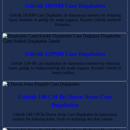
Gölcük 105X80 Cam Duşakabin
Gölcük 105X80 Cam Duşakabin ile banyonuza modern bir dokunuş
katın, konforu ve şıklığı bir arada yaşayın. Kocaeli Gölcük merkezli
firmamız,…
Gölcük 120X80 Cam Duşakabin
Gölcük 120×80 cam duşakabin ile banyonuza modern bir dokunuş
katın, şıklığı ve fonksiyonelliği bir arada yaşayın. Kocaeli Gölcük’te
banyo tadilatı…
Gölcük 140 CM İki Duvar Arası Cam
Duşakabin
Gölcük 140 CM İki Duvar Arası Cam Duşakabin ile banyonuza
modern bir dokunuş katın, ferah ve kullanışlı bir alan yaratın.…