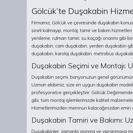
Gölcük’te Duşakabin Hizmet
Firmamız, Gölcük ve çevresinde duşakabin konus
sınırlı kalmayıp, montaj, tamir ve bakım hizmetler
yenileme, rulman tamiri, su kaçağı onarımı gibi b
duşakabin, cam duşakabin, yerden duşakabin gibi 
duşakabin, karolaj duşakabin, metrobüs duşakabin
Duşakabin Seçimi ve Montajı: U
Duşakabin seçimi, banyonuzun genel görünümünü ve
Uzman ekibimiz, size en uygun duşakabin modeli
profesyonelce gerçekleştirir. Gölcük Değirmend
gibi, tüm montaj işlemlerimizde kaliteli malzemeler
Hizmetlerimizden memnun kalacağınızdan emin ola
Duşakabin Tamiri ve Bakımı: Uz
Duşakabinler, zamanla aşınma ve yıpranmaya maru