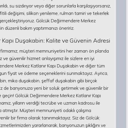
ı, su sızdırıyor veya diğer sorunlarla karşılaşıyorsanız,
itili değişimi, silikon yenileme, rulman tamiri ve tekerlek
lde gerçekleştiriyoruz. Gölcük Değirmendere Merkez
n düzenli bakım yaptırmanızı öneririz.
 Kapı Duşakabin: Kalite ve Güvenin Adresi
n firmamız, müşteri memnuniyetini her zaman ön planda
e güvenilir hizmet anlayışımız ile sizlere en iyi
endere Merkez Katlanır Kapı Duşakabin ve diğer tüm
gun fiyat ve ödeme seçeneklerini sunmaktayız. Ayrıca,
in, mika duşakabin, şeffaf duşakabin gibi birçok
iz de banyonuza yeni bir soluk getirmek ve güvenilir bir
me geçin! Gölcük Değirmendere Merkez Katlanır Kapı
amız, yılların verdiği tecrübe ve uzman kadrosu ile
a atmıştır. Müşteri memnuniyeti odaklı çalışma
venilir bir firma olarak tanınmaktayız. Siz de Gölcük
metlerimizden yararlanarak, banyonuzun şıklığını ve