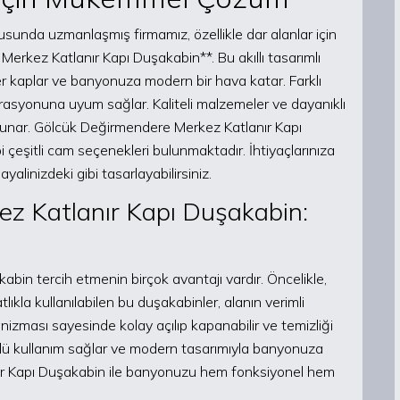
unda uzmanlaşmış firmamız, özellikle dar alanlar için
erkez Katlanır Kapı Duşakabin**. Bu akıllı tasarımlı
yer kaplar ve banyonuza modern bir hava katar. Farklı
rasyonuna uyum sağlar. Kaliteli malzemeler ve dayanıklı
i sunar. Gölcük Değirmendere Merkez Katlanır Kapı
 çeşitli cam seçenekleri bulunmaktadır. İhtiyaçlarınıza
linizdeki gibi tasarlayabilirsiniz.
z Katlanır Kapı Duşakabin:
in tercih etmenin birçok avantajı vardır. Öncelikle,
ıkla kullanılabilen bu duşakabinler, alanın verimli
nizması sayesinde kolay açılıp kapanabilir ve temizliği
rlü kullanım sağlar ve modern tasarımıyla banyonuza
nır Kapı Duşakabin ile banyonuzu hem fonksiyonel hem