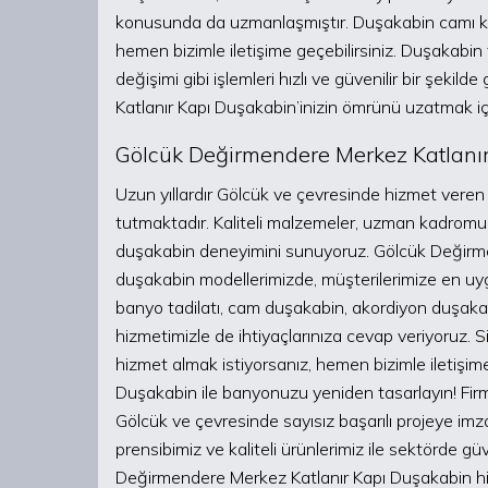
konusunda da uzmanlaşmıştır. Duşakabin camı kırıld
hemen bizimle iletişime geçebilirsiniz. Duşakabin f
değişimi gibi işlemleri hızlı ve güvenilir bir şeki
Katlanır Kapı Duşakabin’inizin ömrünü uzatmak içi
Gölcük Değirmendere Merkez Katlanır
Uzun yıllardır Gölcük ve çevresinde hizmet vere
tutmaktadır. Kaliteli malzemeler, uzman kadromuz v
duşakabin deneyimini sunuyoruz. Gölcük Değirm
duşakabin modellerimizde, müşterilerimize en uy
banyo tadilatı, cam duşakabin, akordiyon duşakab
hizmetimizle de ihtiyaçlarınıza cevap veriyoruz. S
hizmet almak istiyorsanız, hemen bizimle iletişi
Duşakabin ile banyonuzu yeniden tasarlayın! Firm
Gölcük ve çevresinde sayısız başarılı projeye imz
prensibimiz ve kaliteli ürünlerimiz ile sektörde gü
Değirmendere Merkez Katlanır Kapı Duşakabin hiz