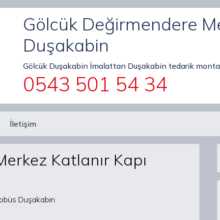
Gölcük Değirmendere Me
Duşakabin
Gölcük Duşakabin İmalattan Duşakabin tedarik montaj
0543 501 54 34
İletişim
erkez Katlanır Kapı