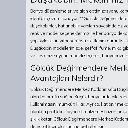
Banyo düzenlemeleri ve alan optimizasyonu konus
ideal bir çözüm sunuyor: **Gölcük Değirmendere M
duşakabinler, katlanabilir yapıları sayesinde az 
renk ve model seçeneklerimiz ile her banyo deko
yapısıyla uzun yıllar sorunsuz kullanım garantis
Duşakabin modellerimizde, şeffaf, füme, mika gibi
ve zevkinize uygun modeli seçerek, banyonuzu haya
Gölcük Değirmendere Merke
Avantajları Nelerdir?
Gölcük Değirmendere Merkez Katlanır Kapı Duşakab
alan tasarrufu sağlar. Küçük banyolarda bile rahatl
kullanılmasını mümkün kılar. Ayrıca, katlanır meka
oldukça pratiktir. Dayanıklı malzemesi uzun ömü
şıklık katar. Gölcük Değirmendere Merkez Katla
de estetik bir alan haline getirebilirsiniz.