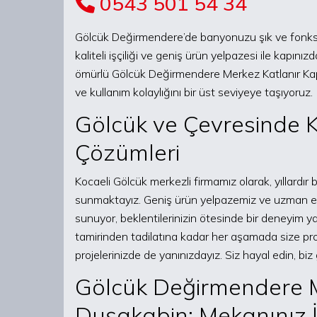
0543 501 54 34
Gölcük Değirmendere’de banyonuzu şık ve fonksiyo
kaliteli işçiliği ve geniş ürün yelpazesi ile kapı
ömürlü Gölcük Değirmendere Merkez Katlanır Kap
ve kullanım kolaylığını bir üst seviyeye taşıyoruz.
Gölcük ve Çevresinde K
Çözümleri
Kocaeli Gölcük merkezli firmamız olarak, yıllardır 
sunmaktayız. Geniş ürün yelpazemiz ve uzman ek
sunuyor, beklentilerinizin ötesinde bir deneyim 
tamirinden tadilatına kadar her aşamada size pro
projelerinizde de yanınızdayız. Siz hayal edin, bi
Gölcük Değirmendere M
Duşakabin: Mekanınız