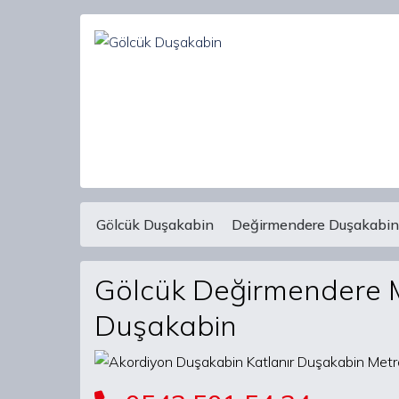
Gölcük Duşakabin
Değirmendere Duşakabin
Main Navigation
Gölcük Değirmendere M
Duşakabin