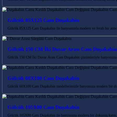
Gölcük 85X125 Cam Duşakabin
Gölcük 85X125 Cam Duşakabin ile banyonuzda modern ve ferah bir atmosfe
Gölcük 150 CM İki Duvar Arası Cam Duşakabin
Gölcük 150 CM İki Duvar Arası Cam Duşakabin çözümleriyle banyonuza m
Gölcük 60X100 Cam Duşakabin
Gölcük 60X100 Cam Duşakabin modellerimizle banyonuza modern bir dokun
Gölcük 105X80 Cam Duşakabin
Gölcük 105X80 Cam Duşakabin ile banyonuza modern bir dokunuş katın, k