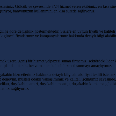
estesiniz. Gölcük ve çevresinde 7/24 hizmet veren ekibimiz, en kısa sür
iştiriyor, banyonuzun kullanımını en kısa sürede sağlıyoruz.
liğe göre değişiklik göstermektedir. Sizlere en uygun fiyatlı ve kaliteli 
rak güncel fiyatlarımız ve kampanyalarımız hakkında detaylı bilgi alab
 üzere, geniş bir hizmet yelpazesi sunan firmamız, sektördeki lider 
 planda tutarak, her zaman en kaliteli hizmeti sunmayı amaçlıyoruz.
in hizmetlerimiz hakkında detaylı bilgi almak, fiyat teklifi istemek 
iz deneyim, müşteri odaklı yaklaşımımız ve kaliteli işçiliğimiz sayesin
dilatı, duşakabin tamiri, duşakabin montajı, duşakabin kumlama gibi b
manızı sağlıyoruz.