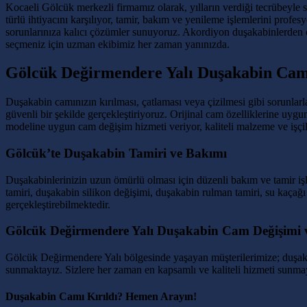
Kocaeli Gölcük merkezli firmamız olarak, yılların verdiği tecrübeyle 
türlü ihtiyacını karşılıyor, tamir, bakım ve yenileme işlemlerini profe
sorunlarınıza kalıcı çözümler sunuyoruz. Akordiyon duşakabinlerden 
seçmeniz için uzman ekibimiz her zaman yanınızda.
Gölcük Değirmendere Yalı Duşakabin Cam
Duşakabin camınızın kırılması, çatlaması veya çizilmesi gibi sorunla
güvenli bir şekilde gerçekleştiriyoruz. Orijinal cam özelliklerine uyg
modeline uygun cam değişim hizmeti veriyor, kaliteli malzeme ve işçili
Gölcük’te Duşakabin Tamiri ve Bakımı
Duşakabinlerinizin uzun ömürlü olması için düzenli bakım ve tamir i
tamiri, duşakabin silikon değişimi, duşakabin rulman tamiri, su kaçağ
gerçekleştirebilmektedir.
Gölcük Değirmendere Yalı Duşakabin Cam Değişimi 
Gölcük Değirmendere Yalı bölgesinde yaşayan müşterilerimize; duşakab
sunmaktayız. Sizlere her zaman en kapsamlı ve kaliteli hizmeti sunmayı
Duşakabin Camı Kırıldı? Hemen Arayın!