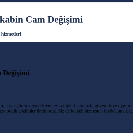
akabin Cam Değişimi
hizmetleri
 Değişimi
 hasar gören veya eskiyen ev sahipleri için hızlı, güvenilir ve uygun 
 pratik çözümler üretiyoruz. Siz de kaliteli hizmetten faydalanmak iç