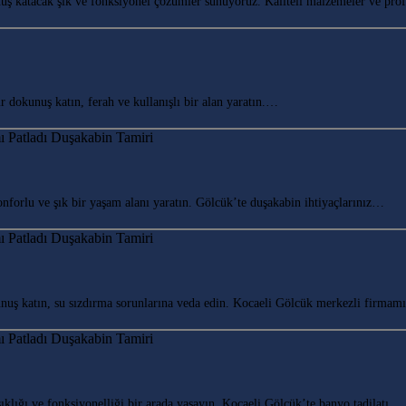
ş katacak şık ve fonksiyonel çözümler sunuyoruz. Kaliteli malzemeler ve pr
okunuş katın, ferah ve kullanışlı bir alan yaratın.…
orlu ve şık bir yaşam alanı yaratın. Gölcük’te duşakabin ihtiyaçlarınız…
ş katın, su sızdırma sorunlarına veda edin. Kocaeli Gölcük merkezli firma
lığı ve fonksiyonelliği bir arada yaşayın. Kocaeli Gölcük’te banyo tadilatı…