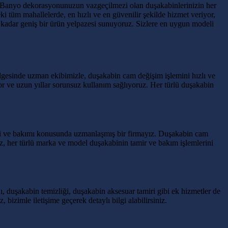
uz. Banyo dekorasyonunuzun vazgeçilmezi olan duşakabinlerinizin her
ki tüm mahallelerde, en hızlı ve en güvenilir şekilde hizmet veriyor,
kadar geniş bir ürün yelpazesi sunuyoruz. Sizlere en uygun modeli
lgesinde uzman ekibimizle, duşakabin cam değişim işlemini hızlı ve
yor ve uzun yıllar sorunsuz kullanım sağlıyoruz. Her türlü duşakabin
iri ve bakımı konusunda uzmanlaşmış bir firmayız. Duşakabin cam
iz, her türlü marka ve model duşakabinin tamir ve bakım işlemlerini
 duşakabin temizliği, duşakabin aksesuar tamiri gibi ek hizmetler de
izimle iletişime geçerek detaylı bilgi alabilirsiniz.