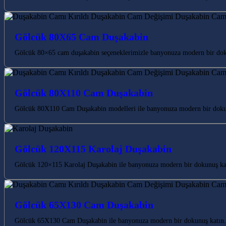
Gölcük 80X65 Cam Duşakabin
Gölcük 80×65 cam duşakabin seçeneklerimizle banyonuza modern bir doku
Gölcük 80X110 Cam Duşakabin
Gölcük 80X110 Cam Duşakabin modelleri ile banyonuza modern bir dokun
Gölcük 120X115 Karolaj Duşakabin
Gölcük 120×115 Karolaj Duşakabin ile banyonuza modern bir dokunuş katı
Gölcük 65X130 Cam Duşakabin
Gölcük 65X130 Cam Duşakabin ile banyonuza modern bir dokunuş katın. K