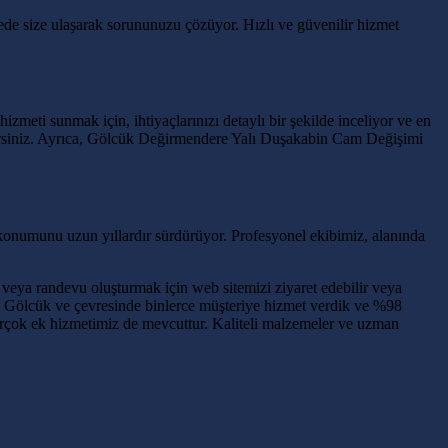
ede size ulaşarak sorununuzu çözüyor. Hızlı ve güvenilir hizmet
hizmeti sunmak için, ihtiyaçlarınızı detaylı bir şekilde inceliyor ve en
ilirsiniz. Ayrıca, Gölcük Değirmendere Yalı Duşakabin Cam Değişimi
konumunu uzun yıllardır sürdürüyor. Profesyonel ekibimiz, alanında
veya randevu oluşturmak için web sitemizi ziyaret edebilir veya
de, Gölcük ve çevresinde binlerce müşteriye hizmet verdik ve %98
irçok ek hizmetimiz de mevcuttur. Kaliteli malzemeler ve uzman