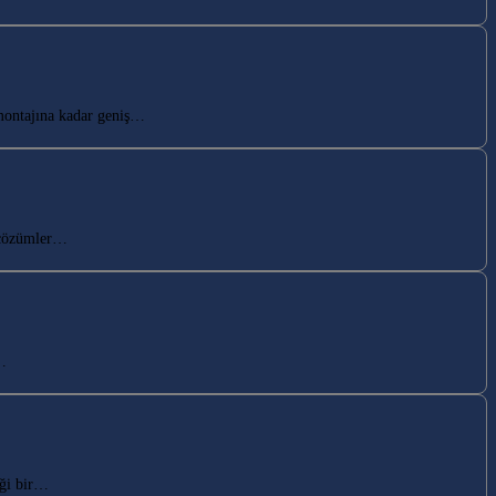
montajına kadar geniş…
 çözümler…
n…
iği bir…