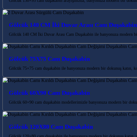
Gölcük 130×95 cam duşakabin arayışınızda, banyonuza modern bir dokunu
Gölcük 140 CM İki Duvar Arası Cam Duşakabin
Gölcük 140 CM İki Duvar Arası Cam Duşakabin ile banyonuza modern bir d
Gölcük 75X75 Cam Duşakabin
Gölcük 75×75 cam duşakabin ile banyonuza modern bir dokunuş katın, konf
Gölcük 60X90 Cam Duşakabin
Gölcük 60×90 cam duşakabin modellerimizle banyonuza modern bir dokunu
Gölcük 120X80 Cam Duşakabin
Gölcük 120×80 cam duşakabin ile banyonuza modern bir dokunuş katın, şık