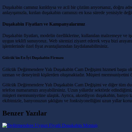
Duşakabin camınız kırıldıysa ve acil bir çözüm arıyorsanız, doğru adr
anlayışımızla, kırılan duşakabin camınızı en kısa sürede yenisiyle değ
Duşakabin Fiyatları ve Kampanyalarımız
Duşakabin fiyatları, modelin özelliklerine, kullanılan malzemeye ve işçi
uygun teklifi sunuyoruz. Web sitemizi ziyaret ederek veya bizi araya
işlemlerinde özel fiyat avantajlarından faydalanabilirsiniz.
Gölcük’ün En İyi Duşakabin Firması
Gölcük Değirmendere Yalı Duşakabin Cam Değişimi hizmeti başta olmak
uzman ve deneyimli kişilerden oluşmaktadır. Müşteri memnuniyetini ön
Gölcük Değirmendere Yalı Duşakabin Cam Değişimi ve diğer tüm duşakab
telefon numaramızı arayabilirsiniz. Uzun yıllardır sektörde edindiğim
müşteri memnuniyetine ulaştık. Ayrıca, akordiyon duşakabin, banyo ta
ekibimizle, banyonuzun şıklığını ve fonksiyonelliğini uzun yıllar koru
Benzer Yazılar