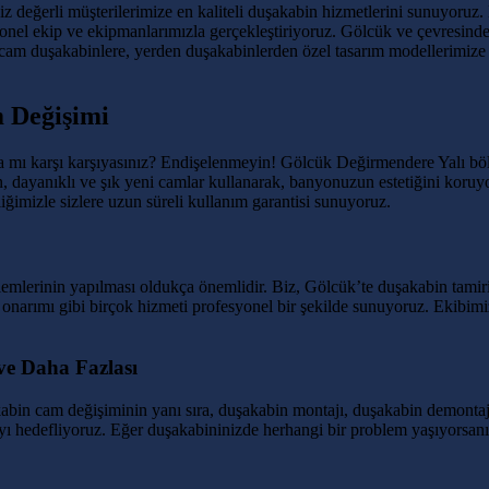
siz değerli müşterilerimize en kaliteli duşakabin hizmetlerini sunuyor
syonel ekip ve ekipmanlarımızla gerçekleştiriyoruz. Gölcük ve çevresinde
cam duşakabinlere, yerden duşakabinlerden özel tasarım modellerimize 
 Değişimi
rla mı karşı karşıyasınız? Endişelenmeyin! Gölcük Değirmendere Yalı bö
un, dayanıklı ve şık yeni camlar kullanarak, banyonuzun estetiğini koru
ğimizle sizlere uzun süreli kullanım garantisi sunuyoruz.
şlemlerinin yapılması oldukça önemlidir. Biz, Gölcük’te duşakabin tam
ı onarımı gibi birçok hizmeti profesyonel bir şekilde sunuyoruz. Ekibim
ve Daha Fazlası
in cam değişiminin yanı sıra, duşakabin montajı, duşakabin demontajı,
 hedefliyoruz. Eğer duşakabininizde herhangi bir problem yaşıyorsanız, b