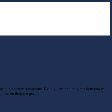
fiyatlı bir çözüm sunuyoruz. Uzun yıllardır edindiğimiz deneyim ve
in hemen iletişime geçin!