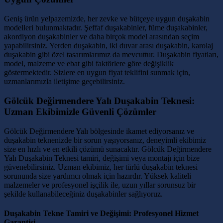
Geniş ürün yelpazemizde, her zevke ve bütçeye uygun duşakabin
modelleri bulunmaktadır. Şeffaf duşakabinler, füme duşakabinler,
akordiyon duşakabinler ve daha birçok model arasından seçim
yapabilirsiniz. Yerden duşakabin, iki duvar arası duşakabin, karolaj
duşakabin gibi özel tasarımlarımız da mevcuttur. Duşakabin fiyatları,
model, malzeme ve ebat gibi faktörlere göre değişiklik
göstermektedir. Sizlere en uygun fiyat teklifini sunmak için,
uzmanlarımızla iletişime geçebilirsiniz.
Gölcük Değirmendere Yalı Duşakabin Teknesi:
Uzman Ekibimizle Güvenli Çözümler
Gölcük Değirmendere Yalı bölgesinde ikamet ediyorsanız ve
duşakabin teknenizde bir sorun yaşıyorsanız, deneyimli ekibimiz
size en hızlı ve en etkili çözümü sunacaktır. Gölcük Değirmendere
Yalı Duşakabin Teknesi tamiri, değişimi veya montajı için bize
güvenebilirsiniz. Uzman ekibimiz, her türlü duşakabin teknesi
sorununda size yardımcı olmak için hazırdır. Yüksek kaliteli
malzemeler ve profesyonel işçilik ile, uzun yıllar sorunsuz bir
şekilde kullanabileceğiniz duşakabinler sağlıyoruz.
Duşakabin Tekne Tamiri ve Değişimi: Profesyonel Hizmet
Garantisi