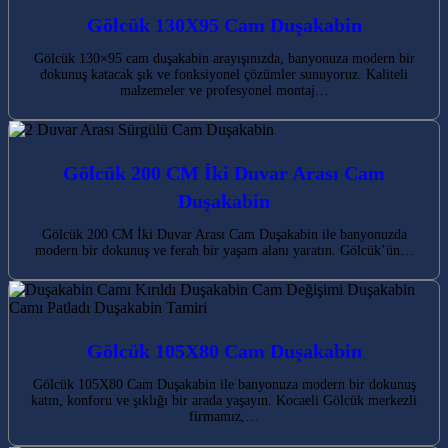
Gölcük 130X95 Cam Duşakabin
Gölcük 130×95 cam duşakabin arayışınızda, banyonuza modern bir
dokunuş katacak şık ve fonksiyonel çözümler sunuyoruz. Kaliteli
malzemeler ve profesyonel montaj…
Gölcük 200 CM İki Duvar Arası Cam
Duşakabin
Gölcük 200 CM İki Duvar Arası Cam Duşakabin ile banyonuzda
modern bir dokunuş ve ferah bir yaşam alanı yaratın. Gölcük’ün…
Gölcük 105X80 Cam Duşakabin
Gölcük 105X80 Cam Duşakabin ile banyonuza modern bir dokunuş
katın, konforu ve şıklığı bir arada yaşayın. Kocaeli Gölcük merkezli
firmamız,…