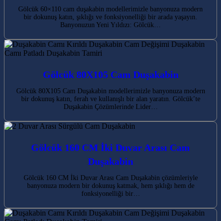
Gölcük 60×110 cam duşakabin modellerimizle banyonuza modern
bir dokunuş katın, şıklığı ve fonksiyonelliği bir arada yaşayın.
Banyonuzun Yeni Yıldızı: Gölcük…
Gölcük 80X105 Cam Duşakabin
Gölcük 80X105 Cam Duşakabin modellerimizle banyonuza modern
bir dokunuş katın, ferah ve kullanışlı bir alan yaratın. Gölcük’te
Duşakabin Çözümlerinde Lider…
Gölcük 160 CM İki Duvar Arası Cam
Duşakabin
Gölcük 160 CM İki Duvar Arası Cam Duşakabin çözümleriyle
banyonuza modern bir dokunuş katmak, hem şıklığı hem de
fonksiyonelliği bir…