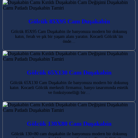
Gölcük 85X95 Cam Duşakabin
Gölcük 85X95 Cam Duşakabin ile banyonuza modern bir dokunuş
katın, ferah ve şık bir yaşam alanı yaratın. Kocaeli Gölcük’ün
önde…
Gölcük 65X130 Cam Duşakabin
Gölcük 65X130 Cam Duşakabin ile banyonuza modern bir dokunuş
katın. Kocaeli Gölcük merkezli firmamız, banyo tasarımında estetik
ve fonksiyonelliği bir…
Gölcük 130X80 Cam Duşakabin
Gölcük 130×80 cam duşakabin ile banyonuza modern bir dokunuş