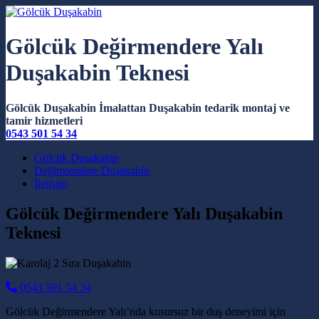
Gölcük Değirmendere Yalı
Duşakabin Teknesi
Gölcük Duşakabin İmalattan Duşakabin tedarik montaj ve
tamir hizmetleri
0543 501 54 34
Main Navigation
Gölcük Duşakabin
Değirmendere Duşakabin
İletişim
Gölcük Değirmendere Yalı Duşakabin
Teknesi
0543 501 54 34
Gölcük Değirmendere Yalı’nda kusursuz bir duş deneyimi için