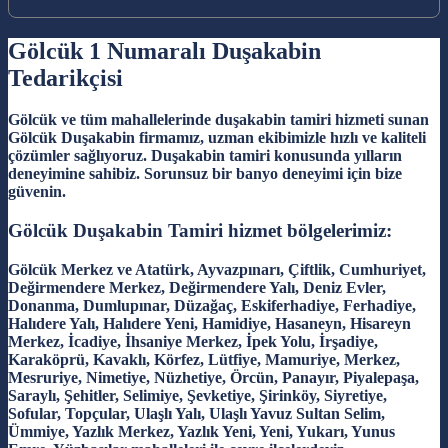
Gölcük 1 Numaralı Duşakabin
Tedarikçisi
Gölcük ve tüm mahallelerinde duşakabin tamiri hizmeti sunan
Gölcük Duşakabin firmamız, uzman ekibimizle hızlı ve kaliteli
çözümler sağlıyoruz. Duşakabin tamiri konusunda yılların
deneyimine sahibiz. Sorunsuz bir banyo deneyimi için bize
güvenin.
Gölcük Duşakabin Tamiri hizmet bölgelerimiz:
Gölcük Merkez ve Atatürk, Ayvazpınarı, Çiftlik, Cumhuriyet,
Değirmendere Merkez, Değirmendere Yalı, Deniz Evler,
Donanma, Dumlupınar, Düzağaç, Eskiferhadiye, Ferhadiye,
Halıdere Yalı, Halıdere Yeni, Hamidiye, Hasaneyn, Hisareyn
Merkez, İcadiye, İhsaniye Merkez, İpek Yolu, İrşadiye,
Karaköprü, Kavaklı, Körfez, Lütfiye, Mamuriye, Merkez,
Mesruriye, Nimetiye, Nüzhetiye, Örcün, Panayır, Piyalepaşa,
Saraylı, Şehitler, Selimiye, Şevketiye, Şirinköy, Siyretiye,
Sofular, Topçular, Ulaşlı Yalı, Ulaşlı Yavuz Sultan Selim,
Ümmiye, Yazlık Merkez, Yazlık Yeni, Yeni, Yukarı, Yunus