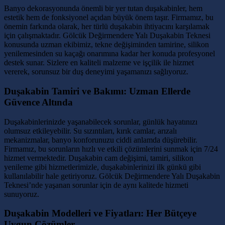
Banyo dekorasyonunda önemli bir yer tutan duşakabinler, hem
estetik hem de fonksiyonel açıdan büyük önem taşır. Firmamız, bu
önemin farkında olarak, her türlü duşakabin ihtiyacını karşılamak
için çalışmaktadır. Gölcük Değirmendere Yalı Duşakabin Teknesi
konusunda uzman ekibimiz, tekne değişiminden tamirine, silikon
yenilemesinden su kaçağı onarımına kadar her konuda profesyonel
destek sunar. Sizlere en kaliteli malzeme ve işçilik ile hizmet
vererek, sorunsuz bir duş deneyimi yaşamanızı sağlıyoruz.
Duşakabin Tamiri ve Bakımı: Uzman Ellerde
Güvence Altında
Duşakabinlerinizde yaşanabilecek sorunlar, günlük hayatınızı
olumsuz etkileyebilir. Su sızıntıları, kırık camlar, arızalı
mekanizmalar, banyo konforunuzu ciddi anlamda düşürebilir.
Firmamız, bu sorunların hızlı ve etkili çözümlerini sunmak için 7/24
hizmet vermektedir. Duşakabin cam değişimi, tamiri, silikon
yenileme gibi hizmetlerimizle, duşakabinlerinizi ilk günkü gibi
kullanılabilir hale getiriyoruz. Gölcük Değirmendere Yalı Duşakabin
Teknesi’nde yaşanan sorunlar için de aynı kalitede hizmeti
sunuyoruz.
Duşakabin Modelleri ve Fiyatları: Her Bütçeye
Uygun Çözümler