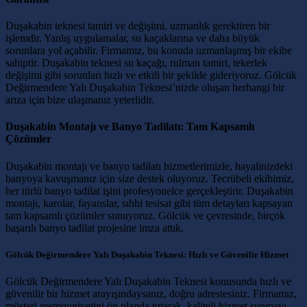
Duşakabin teknesi tamiri ve değişimi, uzmanlık gerektiren bir
işlemdir. Yanlış uygulamalar, su kaçaklarına ve daha büyük
sorunlara yol açabilir. Firmamız, bu konuda uzmanlaşmış bir ekibe
sahiptir. Duşakabin teknesi su kaçağı, rulman tamiri, tekerlek
değişimi gibi sorunları hızlı ve etkili bir şekilde gideriyoruz. Gölcük
Değirmendere Yalı Duşakabin Teknesi’nizde oluşan herhangi bir
arıza için bize ulaşmanız yeterlidir.
Duşakabin Montajı ve Banyo Tadilatı: Tam Kapsamlı
Çözümler
Duşakabin montajı ve banyo tadilatı hizmetlerimizle, hayalinizdeki
banyoya kavuşmanız için size destek oluyoruz. Tecrübeli ekibimiz,
her türlü banyo tadilat işini profesyonelce gerçekleştirir. Duşakabin
montajı, karolar, fayanslar, sıhhi tesisat gibi tüm detayları kapsayan
tam kapsamlı çözümler sunuyoruz. Gölcük ve çevresinde, birçok
başarılı banyo tadilat projesine imza attık.
Gölcük Değirmendere Yalı Duşakabin Teknesi: Hızlı ve Güvenilir Hizmet
Gölcük Değirmendere Yalı Duşakabin Teknesi konusunda hızlı ve
güvenilir bir hizmet arayışındaysanız, doğru adrestesiniz. Firmamız,
müşteri memnuniyetini ön planda tutarak, kaliteli hizmet sunmayı