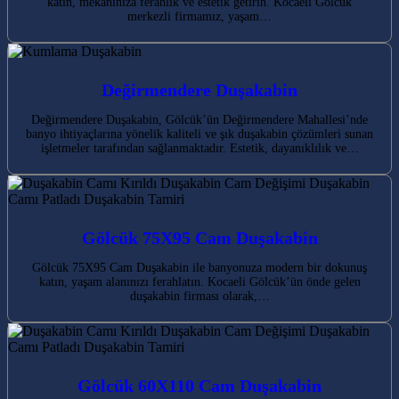
katın, mekanınıza ferahlık ve estetik getirin. Kocaeli Gölcük
merkezli firmamız, yaşam…
Değirmendere Duşakabin
Değirmendere Duşakabin, Gölcük’ün Değirmendere Mahallesi’nde
banyo ihtiyaçlarına yönelik kaliteli ve şık duşakabin çözümleri sunan
işletmeler tarafından sağlanmaktadır. Estetik, dayanıklılık ve…
Gölcük 75X95 Cam Duşakabin
Gölcük 75X95 Cam Duşakabin ile banyonuza modern bir dokunuş
katın, yaşam alanınızı ferahlatın. Kocaeli Gölcük’ün önde gelen
duşakabin firması olarak,…
Gölcük 60X110 Cam Duşakabin