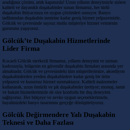
aradığınız çözüm, artık kapınızda! Uzun yılların deneyimiyle sizlere
kaliteli ve dayanıklı duşakabinler sunan firmamız, her türlü
duşakabin ihtiyacınıza en uygun çözümleri sunuyor. Banyo
tadilatından duşakabin tamirine kadar geniş hizmet yelpazemizle,
Gölcük ve çevresinde sayısız mutlu müşteriye hizmet vermenin
gururunu yaşıyoruz.
Gölcük’te Duşakabin Hizmetlerinde
Lider Firma
Kocaeli Gölcük merkezli firmamız, yılların deneyimi ve uzman
kadrosuyla, bölgenin en güvenilir duşakabin firmaları arasında yer
almaktadır. Gölcük ve çevresindeki tüm müşterilerimize, akordiyon
duşakabinlerden yerden duşakabinlere kadar geniş bir ürün
yelpazesi ve kusursuz hizmet sunmaktayız. Kaliteli malzemeler
kullanarak, uzun ömürlü ve şık duşakabinler üretiyor; montaj, tamir
ve bakım hizmetlerimizle de size konforlu bir duş deneyimi
sağlıyoruz. Her bütçeye ve zevke uygun seçeneklerimizle,
hayalinizdeki banyo tasarımını gerçeğe dönüştürüyoruz.
Gölcük Değirmendere Yalı Duşakabin
Teknesi ve Daha Fazlası