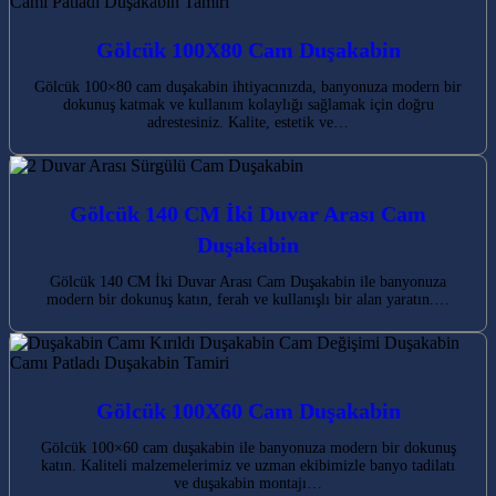
Gölcük 100X80 Cam Duşakabin
Gölcük 100×80 cam duşakabin ihtiyacınızda, banyonuza modern bir
dokunuş katmak ve kullanım kolaylığı sağlamak için doğru
adrestesiniz. Kalite, estetik ve…
Gölcük 140 CM İki Duvar Arası Cam
Duşakabin
Gölcük 140 CM İki Duvar Arası Cam Duşakabin ile banyonuza
modern bir dokunuş katın, ferah ve kullanışlı bir alan yaratın.…
Gölcük 100X60 Cam Duşakabin
Gölcük 100×60 cam duşakabin ile banyonuza modern bir dokunuş
katın. Kaliteli malzemelerimiz ve uzman ekibimizle banyo tadilatı
ve duşakabin montajı…