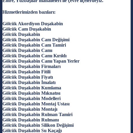
Emre, Yüzbaşılar mahalleleri ile çevre ilçelerdeyiz.
Hizmetlerimizden bazıları:
Gölcük Akordiyon Duşakabin
Gölcük Cam Duşakabin
Gölcük Duşakabin
Gölcük Duşakabin Cam Değişimi
Gölcük Duşakabin Cam Tamiri
Gölcük Duşakabin Camı
Gölcük Duşakabin Camı Kırıldı
Gölcük Duşakabin Camı Yapan Yerler
Gölcük Duşakabin Firmaları
Gölcük Duşakabin Fitili
Gölcük Duşakabin Fiyatı
Gölcük Duşakabin İmalatı
Gölcük Duşakabin Kumlama
Gölcük Duşakabin Mıknatısı
Gölcük Duşakabin Modelleri
Gölcük Duşakabin Montaj Ustası
Gölcük Duşakabin Montajı
Gölcük Duşakabin Rulman Tamiri
Gölcük Duşakabin Rulmanı
Gölcük Duşakabin Silikon Değişimi
Gölcük Duşakabin Su Kaçağı