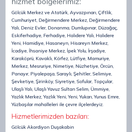
hizmet bölgelerimiz:
Gölcük Merkez ve Atatürk, Ayvazpınarı, Çiftlik,
Cumhuriyet, Değirmendere Merkez, Değirmendere
Yalı, Deniz Evler, Donanma, Dumlupınar, Düzağaç,
Eskiferhadiye, Ferhadiye, Halıdere Yalı, Halıdere
Yeni, Hamidiye, Hasaneyn, Hisareyn Merkez,
İcadiye, İhsaniye Merkez, İpek Yolu, İrşadiye,
Karaköprü, Kavaklı, Körfez, Lütfiye, Mamuriye,
Merkez, Mesruriye, Nimetiye, Nüzhetiye, Örcün,
Panayır, Piyalepaşa, Saraylı, Şehitler, Selimiye,
Şevketiye, Şirinköy, Siyretiye, Sofular, Topçular,
Ulaşlı Yalı, Ulaşlı Yavuz Sultan Selim, Ümmiye,
Yazlık Merkez, Yazlık Yeni, Yeni, Yukarı, Yunus Emre,
Yüzbaşılar mahalleleri ile çevre ilçelerdeyiz.
Hizmetlerimizden bazıları:
Gölcük Akordiyon Duşakabin