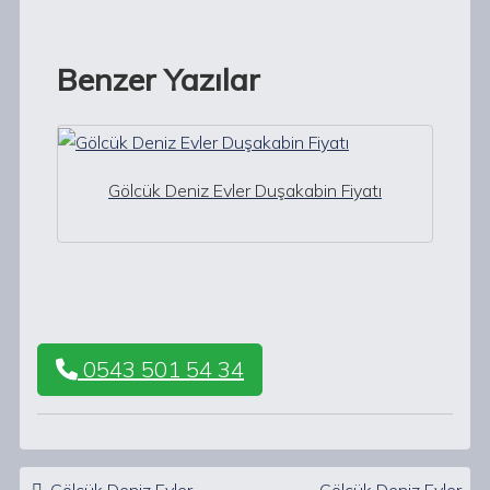
Benzer Yazılar
Gölcük Deniz Evler Duşakabin Fiyatı
0543 501 54 34
Post navigation