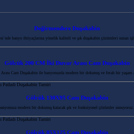
Değirmendere Duşakabin
de banyo ihtiyaçlarına yönelik kaliteli ve şık duşakabin çözümleri sunan işle
Gölcük 200 CM İki Duvar Arası Cam Duşakabin
Arası Cam Duşakabin ile banyonuzda modern bir dokunuş ve ferah bir yaşam 
Gölcük 130X95 Cam Duşakabin
banyonuza modern bir dokunuş katacak şık ve fonksiyonel çözümler sunuyoruz.
Gölcük 85X125 Cam Duşakabin