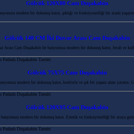
Gölcük 120X80 Cam Duşakabin
yonuza modern bir dokunuş katın, şıklığı ve fonksiyonelliği bir arada yaşayı
Gölcük 140 CM İki Duvar Arası Cam Duşakabin
 Arası Cam Duşakabin ile banyonuza modern bir dokunuş katın, ferah ve kulla
Gölcük 75X75 Cam Duşakabin
nyonuza modern bir dokunuş katın, konforlu ve şık bir yaşam alanı yaratın. G
Gölcük 120X95 Cam Duşakabin
banyonuza modern bir dokunuş katın. Estetik ve fonksiyonelliği bir araya get