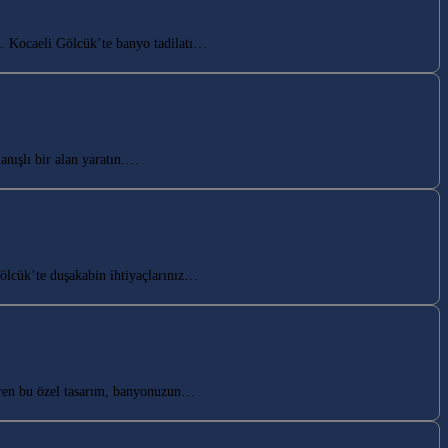
n. Kocaeli Gölcük’te banyo tadilatı…
nışlı bir alan yaratın.…
ölcük’te duşakabin ihtiyaçlarınız…
iren bu özel tasarım, banyonuzun…