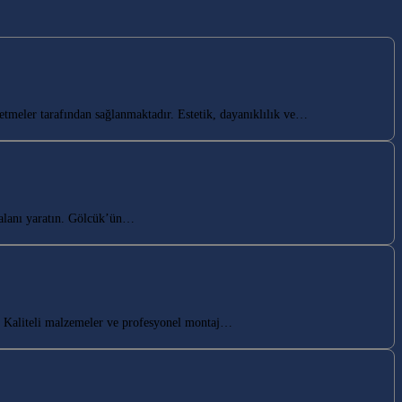
tmeler tarafından sağlanmaktadır. Estetik, dayanıklılık ve…
alanı yaratın. Gölcük’ün…
 Kaliteli malzemeler ve profesyonel montaj…