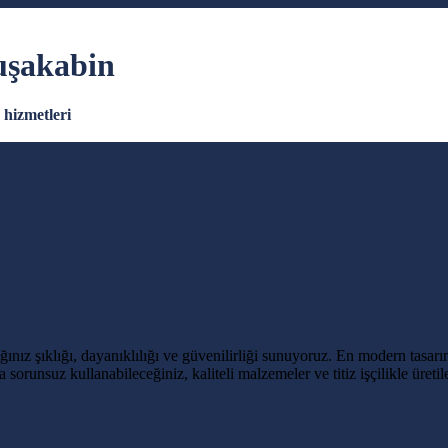
uşakabin
hizmetleri
nız şıklığı, dayanıklılığı ve güvenilirliği sunuyoruz. En modern tasar
sorunsuz kullanabileceğiniz, kaliteli malzemeler ve titiz işçilikle ür