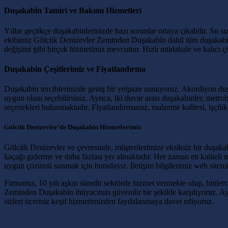
Duşakabin Tamiri ve Bakımı Hizmetleri
Yıllar geçtikçe duşakabinlerinizde bazı sorunlar ortaya çıkabilir. Su s
ekibimiz Gölcük Denizevler Zeminden Duşakabin dahil tüm duşakabin mod
değişimi gibi birçok hizmetimiz mevcuttur. Hızlı müdahale ve kalıcı
Duşakabin Çeşitlerimiz ve Fiyatlandırma
Duşakabin tercihlerinizde geniş bir yelpaze sunuyoruz. Akordiyon duş
uygun olanı seçebilirsiniz. Ayrıca, iki duvar arası duşakabinler, met
seçenekleri bulunmaktadır. Fiyatlandırmamız, malzeme kalitesi, işçilik v
Gölcük Denizevler’de Duşakabin Hizmetlerimiz
Gölcük Denizevler ve çevresinde, müşterilerimize eksiksiz bir duşakabi
kaçağı giderme ve daha fazlası yer almaktadır. Her zaman en kaliteli
uygun çözümü sunmak için buradayız. İletişim bilgilerimiz web sitemizde
Firmamız, 10 yılı aşkın süredir sektörde hizmet vermekte olup, binlerc
Zeminden Duşakabin ihtiyacınızı güvenilir bir şekilde karşılıyoruz. A
sizleri ücretsiz keşif hizmetimizden faydalanmaya davet ediyoruz.