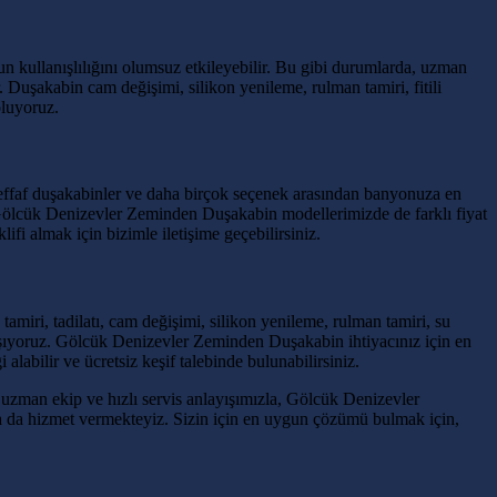
zun kullanışlılığını olumsuz etkileyebilir. Bu gibi durumlarda, uzman
Duşakabin cam değişimi, silikon yenileme, rulman tamiri, fitili
oluyoruz.
şeffaf duşakabinler ve daha birçok seçenek arasından banyonuza en
z. Gölcük Denizevler Zeminden Duşakabin modellerimizde de farklı fiyat
ifi almak için bizimle iletişime geçebilirsiniz.
amiri, tadilatı, cam değişimi, silikon yenileme, rulman tamiri, su
lışıyoruz. Gölcük Denizevler Zeminden Duşakabin ihtiyacınız için en
labilir ve ücretsiz keşif talebinde bulunabilirsiniz.
, uzman ekip ve hızlı servis anlayışımızla, Gölcük Denizevler
nda da hizmet vermekteyiz. Sizin için en uygun çözümü bulmak için,