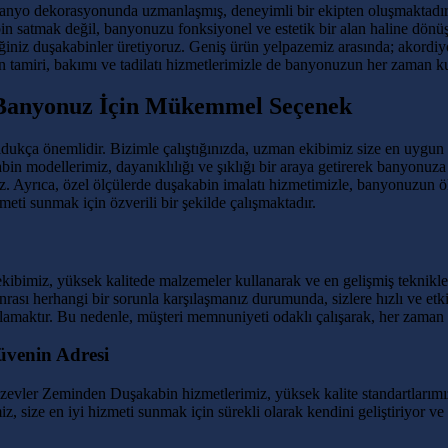
anyo dekorasyonunda uzmanlaşmış, deneyimli bir ekipten oluşmaktadır. Mü
 satmak değil, banyonuzu fonksiyonel ve estetik bir alan haline dönüş
eğiniz duşakabinler üretiyoruz. Geniş ürün yelpazemiz arasında; akordi
n tamiri, bakımı ve tadilatı hizmetlerimizle de banyonuzun her zaman
 Banyonuz İçin Mükemmel Seçenek
ukça önemlidir. Bizimle çalıştığınızda, uzman ekibimiz size en uygun
 modellerimiz, dayanıklılığı ve şıklığı bir araya getirerek banyonuza 
. Ayrıca, özel ölçülerde duşakabin imalatı hizmetimizle, banyonuzun öl
meti sunmak için özverili bir şekilde çalışmaktadır.
 ekibimiz, yüksek kalitede malzemeler kullanarak ve en gelişmiş tekni
sonrası herhangi bir sorunla karşılaşmanız durumunda, sizlere hızlı ve e
ğlamaktır. Bu nedenle, müşteri memnuniyeti odaklı çalışarak, her zaman
üvenin Adresi
evler Zeminden Duşakabin hizmetlerimiz, yüksek kalite standartlarımı
iz, size en iyi hizmeti sunmak için sürekli olarak kendini geliştiriyor 