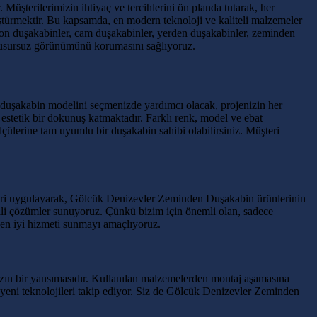
şterilerimizin ihtiyaç ve tercihlerini ön planda tutarak, her
türmektir. Bu kapsamda, en modern teknoloji ve kaliteli malzemeler
yon duşakabinler, cam duşakabinler, yerden duşakabinler, zeminden
 kusursuz görünümünü korumasını sağlıyoruz.
 duşakabin modelini seçmenizde yardımcı olacak, projenizin her
estetik bir dokunuş katmaktadır. Farklı renk, model ve ebat
çülerine tam uyumlu bir duşakabin sahibi olabilirsiniz. Müşteri
kleri uygulayarak, Gölcük Denizevler Zeminden Duşakabin ürünlerinin
tkili çözümler sunuyoruz. Çünkü bizim için önemli olan, sadece
 en iyi hizmeti sunmayı amaçlıyoruz.
zın bir yansımasıdır. Kullanılan malzemelerden montaj aşamasına
ve yeni teknolojileri takip ediyor. Siz de Gölcük Denizevler Zeminden