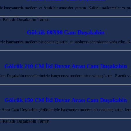
banyonuzda modern ve ferah bir atmosfer yaratın. Kaliteli malzemeler ve pr
Gölcük 60X90 Cam Duşakabin
le banyonuza modern bir dokunuş katın, su sızdırma sorunlarına veda edin. 
Gölcük 210 CM İki Duvar Arası Cam Duşakabin
m Duşakabin modellerimizle banyonuza modern bir dokunuş katın. Estetik ve
Gölcük 150 CM İki Duvar Arası Cam Duşakabin
Arası Cam Duşakabin çözümleriyle banyonuza modern bir dokunuş katın, fera