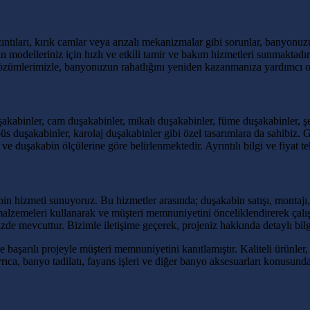
ızıntıları, kırık camlar veya arızalı mekanizmalar gibi sorunlar, banyonu
elleriniz için hızlı ve etkili tamir ve bakım hizmetleri sunmaktadır. 
 çözümlerimizle, banyonuzun rahatlığını yeniden kazanmanıza yardımcı 
akabinler, cam duşakabinler, mikalı duşakabinler, füme duşakabinler, 
robüs duşakabinler, karolaj duşakabinler gibi özel tasarımlara da sahibi
e duşakabin ölçülerine göre belirlenmektedir. Ayrıntılı bilgi ve fiyat tekl
n hizmeti sunuyoruz. Bu hizmetler arasında; duşakabin satışı, montajı, t
 malzemeleri kullanarak ve müşteri memnuniyetini önceliklendirerek ça
 mevcuttur. Bizimle iletişime geçerek, projeniz hakkında detaylı bilgi a
e başarılı projeyle müşteri memnuniyetini kanıtlamıştır. Kaliteli ürünler
yrıca, banyo tadilatı, fayans işleri ve diğer banyo aksesuarları konusu