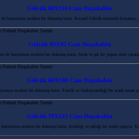
Gölcük 80X110 Cam Duşakabin
le banyonuza modern bir dokunuş katın. Kocaeli Gölcük merkezli firmamız, 
Gölcük 85X95 Cam Duşakabin
ile banyonuza modern bir dokunuş katın, ferah ve şık bir yaşam alanı yara
Gölcük 60X100 Cam Duşakabin
nuza modern bir dokunuş katın. Estetik ve fonksiyonelliği bir arada sunan ç
Gölcük 70X125 Cam Duşakabin
anyonuza modern bir dokunuş katın, ferahlığı ve şıklığı bir arada yaşayın. 