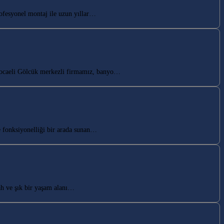
ofesyonel montaj ile uzun yıllar…
Kocaeli Gölcük merkezli firmamız, banyo…
 fonksiyonelliği bir arada sunan…
h ve şık bir yaşam alanı…