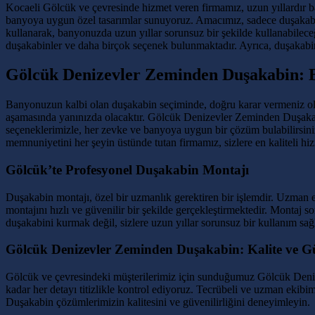
Kocaeli Gölcük ve çevresinde hizmet veren firmamız, uzun yıllardır b
banyoya uygun özel tasarımlar sunuyoruz. Amacımız, sadece duşakabin
kullanarak, banyonuzda uzun yıllar sorunsuz bir şekilde kullanabilec
duşakabinler ve daha birçok seçenek bulunmaktadır. Ayrıca, duşakabi
Gölcük Denizevler Zeminden Duşakabin:
Banyonuzun kalbi olan duşakabin seçiminde, doğru karar vermeniz old
aşamasında yanınızda olacaktır. Gölcük Denizevler Zeminden Duşakabin
seçeneklerimizle, her zevke ve banyoya uygun bir çözüm bulabilirsiniz
memnuniyetini her şeyin üstünde tutan firmamız, sizlere en kaliteli hiz
Gölcük’te Profesyonel Duşakabin Montajı
Duşakabin montajı, özel bir uzmanlık gerektiren bir işlemdir. Uzman
montajını hızlı ve güvenilir bir şekilde gerçekleştirmektedir. Montaj 
duşakabini kurmak değil, sizlere uzun yıllar sorunsuz bir kullanım sa
Gölcük Denizevler Zeminden Duşakabin: Kalite ve G
Gölcük ve çevresindeki müşterilerimiz için sunduğumuz Gölcük Deniz
kadar her detayı titizlikle kontrol ediyoruz. Tecrübeli ve uzman ekibim
Duşakabin çözümlerimizin kalitesini ve güvenilirliğini deneyimleyin.