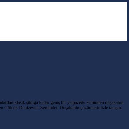
ımlardan klasik şıklığa kadar geniş bir yelpazede zeminden duşakabin
etilen Gölcük Denizevler Zeminden Duşakabin çözümlerimizle tanışın.