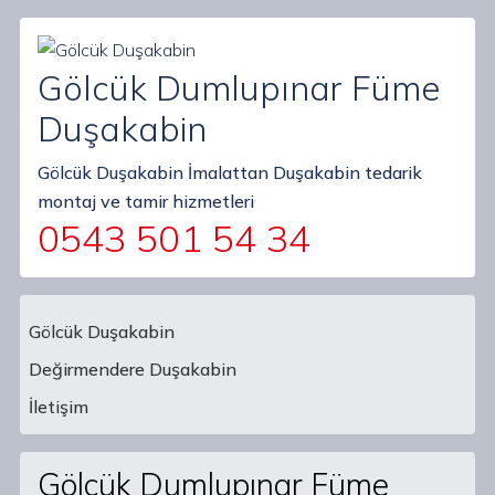
Gölcük Dumlupınar Füme
Duşakabin
Gölcük Duşakabin İmalattan Duşakabin tedarik
montaj ve tamir hizmetleri
0543 501 54 34
Gölcük Duşakabin
Değirmendere Duşakabin
Main Navigation
İletişim
Gölcük Dumlupınar Füme