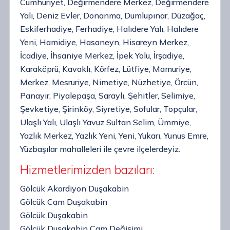
Cumhuriyet, Değirmendere Merkez, Değirmendere
Yalı, Deniz Evler, Donanma, Dumlupınar, Düzağaç,
Eskiferhadiye, Ferhadiye, Halıdere Yalı, Halıdere
Yeni, Hamidiye, Hasaneyn, Hisareyn Merkez,
İcadiye, İhsaniye Merkez, İpek Yolu, İrşadiye,
Karaköprü, Kavaklı, Körfez, Lütfiye, Mamuriye,
Merkez, Mesruriye, Nimetiye, Nüzhetiye, Örcün,
Panayır, Piyalepaşa, Saraylı, Şehitler, Selimiye,
Şevketiye, Şirinköy, Siyretiye, Sofular, Topçular,
Ulaşlı Yalı, Ulaşlı Yavuz Sultan Selim, Ümmiye,
Yazlık Merkez, Yazlık Yeni, Yeni, Yukarı, Yunus Emre,
Yüzbaşılar mahalleleri ile çevre ilçelerdeyiz.
Hizmetlerimizden bazıları:
Gölcük Akordiyon Duşakabin
Gölcük Cam Duşakabin
Gölcük Duşakabin
Gölcük Duşakabin Cam Değişimi