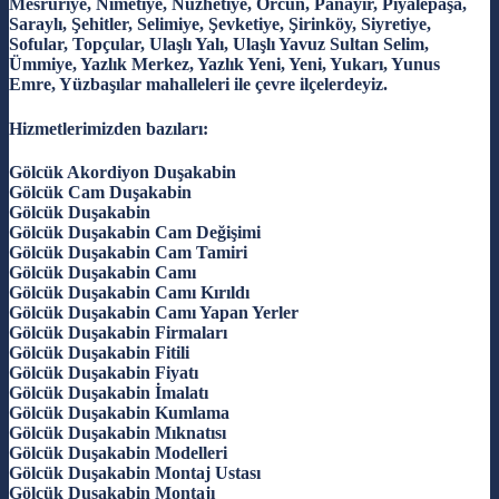
Mesruriye, Nimetiye, Nüzhetiye, Örcün, Panayır, Piyalepaşa,
Saraylı, Şehitler, Selimiye, Şevketiye, Şirinköy, Siyretiye,
Sofular, Topçular, Ulaşlı Yalı, Ulaşlı Yavuz Sultan Selim,
Ümmiye, Yazlık Merkez, Yazlık Yeni, Yeni, Yukarı, Yunus
Emre, Yüzbaşılar mahalleleri ile çevre ilçelerdeyiz.
Hizmetlerimizden bazıları:
Gölcük Akordiyon Duşakabin
Gölcük Cam Duşakabin
Gölcük Duşakabin
Gölcük Duşakabin Cam Değişimi
Gölcük Duşakabin Cam Tamiri
Gölcük Duşakabin Camı
Gölcük Duşakabin Camı Kırıldı
Gölcük Duşakabin Camı Yapan Yerler
Gölcük Duşakabin Firmaları
Gölcük Duşakabin Fitili
Gölcük Duşakabin Fiyatı
Gölcük Duşakabin İmalatı
Gölcük Duşakabin Kumlama
Gölcük Duşakabin Mıknatısı
Gölcük Duşakabin Modelleri
Gölcük Duşakabin Montaj Ustası
Gölcük Duşakabin Montajı