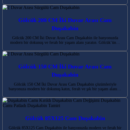
Gölcük 200 CM İki Duvar Arası Cam
Duşakabin
Gölcük 200 CM İki Duvar Arası Cam Duşakabin ile banyonuzda
modern bir dokunuş ve ferah bir yaşam alanı yaratın. Gölcük’ün…
Gölcük 150 CM İki Duvar Arası Cam
Duşakabin
Gölcük 150 CM İki Duvar Arası Cam Duşakabin çözümleriyle
banyonuza modern bir dokunuş katın, ferah ve şık bir yaşam alanı…
Gölcük 85X125 Cam Duşakabin
Gölcük 85X125 Cam Duşakabin ile banyonuzda modern ve ferah bir