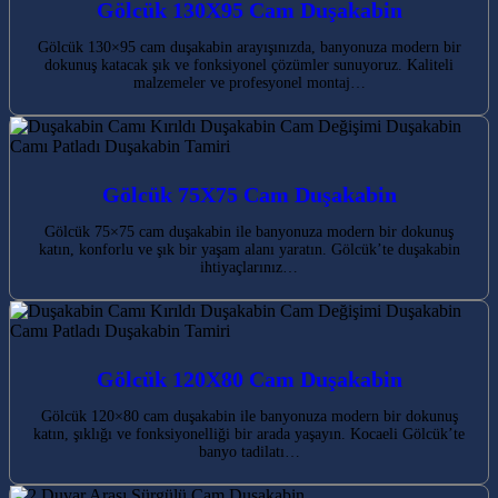
Gölcük 130X95 Cam Duşakabin
Gölcük 130×95 cam duşakabin arayışınızda, banyonuza modern bir
dokunuş katacak şık ve fonksiyonel çözümler sunuyoruz. Kaliteli
malzemeler ve profesyonel montaj…
Gölcük 75X75 Cam Duşakabin
Gölcük 75×75 cam duşakabin ile banyonuza modern bir dokunuş
katın, konforlu ve şık bir yaşam alanı yaratın. Gölcük’te duşakabin
ihtiyaçlarınız…
Gölcük 120X80 Cam Duşakabin
Gölcük 120×80 cam duşakabin ile banyonuza modern bir dokunuş
katın, şıklığı ve fonksiyonelliği bir arada yaşayın. Kocaeli Gölcük’te
banyo tadilatı…