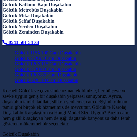
Gölcük Katlanır Kapı Duşakabin
Gölcük Metrobüs Duşakabin
Gölcük Mika Duşakabin
Gölcük Şeffaf Duşakabin
Gölcük Yerden Duşakabin
Gölcük Zeminden Duşakabin
0543 501 54 34
Gölcük 115X100 Cam Duşakabin
Gölcük 75X95 Cam Duşakabin
Gölcük 120X115 Cam Duşakabin
Gölcük 85X80 Cam Duşakabin
Gölcük 130X80 Cam Duşakabin
Gölcük 60X110 Cam Duşakabin
Kocaeli Gölcük ve çevresinde uzman ekibimizle, her bütçeye ve
zevke uygun geniş bir duşakabin yelpazesi sunuyoruz. Ayrıca,
duşakabin tamiri, tadilatı, silikon yenileme, cam değişimi, rulman
tamiri gibi birçok ek hizmetimiz de mevcuttur. Gölcük'te Karolaj
Duşakabin Karşılaştırması Hangi Model Size Uygun? Buzlu cam,
hem gizlilik sağlayan hem de ışığı dağıtarak banyonuzu daha ferah
gösteren mükemmel bir seçenektir.
Gölcük Duşakabin