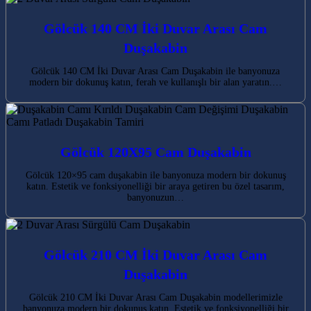
Gölcük 140 CM İki Duvar Arası Cam
Duşakabin
Gölcük 140 CM İki Duvar Arası Cam Duşakabin ile banyonuza
modern bir dokunuş katın, ferah ve kullanışlı bir alan yaratın.…
Gölcük 120X95 Cam Duşakabin
Gölcük 120×95 cam duşakabin ile banyonuza modern bir dokunuş
katın. Estetik ve fonksiyonelliği bir araya getiren bu özel tasarım,
banyonuzun…
Gölcük 210 CM İki Duvar Arası Cam
Duşakabin
Gölcük 210 CM İki Duvar Arası Cam Duşakabin modellerimizle
banyonuza modern bir dokunuş katın. Estetik ve fonksiyonelliği bir