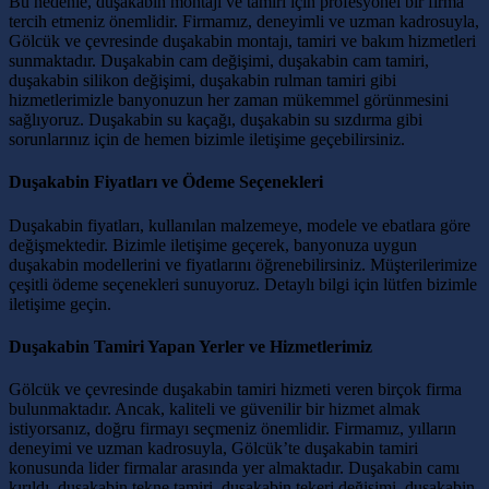
Bu nedenle, duşakabin montajı ve tamiri için profesyonel bir firma
tercih etmeniz önemlidir. Firmamız, deneyimli ve uzman kadrosuyla,
Gölcük ve çevresinde duşakabin montajı, tamiri ve bakım hizmetleri
sunmaktadır. Duşakabin cam değişimi, duşakabin cam tamiri,
duşakabin silikon değişimi, duşakabin rulman tamiri gibi
hizmetlerimizle banyonuzun her zaman mükemmel görünmesini
sağlıyoruz. Duşakabin su kaçağı, duşakabin su sızdırma gibi
sorunlarınız için de hemen bizimle iletişime geçebilirsiniz.
Duşakabin Fiyatları ve Ödeme Seçenekleri
Duşakabin fiyatları, kullanılan malzemeye, modele ve ebatlara göre
değişmektedir. Bizimle iletişime geçerek, banyonuza uygun
duşakabin modellerini ve fiyatlarını öğrenebilirsiniz. Müşterilerimize
çeşitli ödeme seçenekleri sunuyoruz. Detaylı bilgi için lütfen bizimle
iletişime geçin.
Duşakabin Tamiri Yapan Yerler ve Hizmetlerimiz
Gölcük ve çevresinde duşakabin tamiri hizmeti veren birçok firma
bulunmaktadır. Ancak, kaliteli ve güvenilir bir hizmet almak
istiyorsanız, doğru firmayı seçmeniz önemlidir. Firmamız, yılların
deneyimi ve uzman kadrosuyla, Gölcük’te duşakabin tamiri
konusunda lider firmalar arasında yer almaktadır. Duşakabin camı
kırıldı, duşakabin tekne tamiri, duşakabin tekeri değişimi, duşakabin