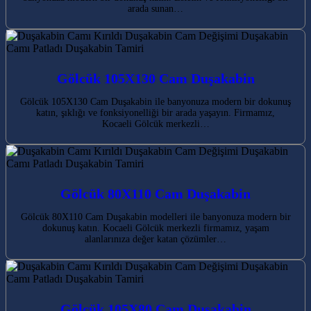
arada sunan…
Gölcük 105X130 Cam Duşakabin
Gölcük 105X130 Cam Duşakabin ile banyonuza modern bir dokunuş
katın, şıklığı ve fonksiyonelliği bir arada yaşayın. Firmamız,
Kocaeli Gölcük merkezli…
Gölcük 80X110 Cam Duşakabin
Gölcük 80X110 Cam Duşakabin modelleri ile banyonuza modern bir
dokunuş katın. Kocaeli Gölcük merkezli firmamız, yaşam
alanlarınıza değer katan çözümler…
Gölcük 105X80 Cam Duşakabin