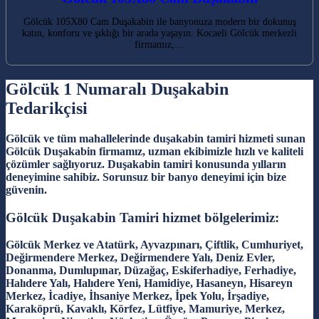
Gölcük 105X80 Cam Duşakabin ile banyonuza modern bir dokunuş
katın, konforu ve şıklığı bir arada yaşayın. Kocaeli Gölcük merkezli
firmamız,…
Gölcük 1 Numaralı Duşakabin
Tedarikçisi
Gölcük ve tüm mahallelerinde duşakabin tamiri hizmeti sunan
Gölcük Duşakabin firmamız, uzman ekibimizle hızlı ve kaliteli
çözümler sağlıyoruz. Duşakabin tamiri konusunda yılların
deneyimine sahibiz. Sorunsuz bir banyo deneyimi için bize
güvenin.
Gölcük Duşakabin Tamiri hizmet bölgelerimiz:
Gölcük Merkez ve Atatürk, Ayvazpınarı, Çiftlik, Cumhuriyet,
Değirmendere Merkez, Değirmendere Yalı, Deniz Evler,
Donanma, Dumlupınar, Düzağaç, Eskiferhadiye, Ferhadiye,
Halıdere Yalı, Halıdere Yeni, Hamidiye, Hasaneyn, Hisareyn
Merkez, İcadiye, İhsaniye Merkez, İpek Yolu, İrşadiye,
Karaköprü, Kavaklı, Körfez, Lütfiye, Mamuriye, Merkez,