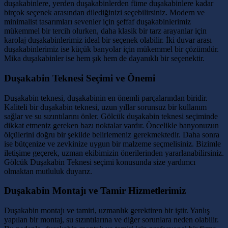
duşakabinlere, yerden duşakabinlerden füme duşakabinlere kadar
birçok seçenek arasından dilediğinizi seçebilirsiniz. Modern ve
minimalist tasarımları sevenler için şeffaf duşakabinlerimiz
mükemmel bir tercih olurken, daha klasik bir tarz arayanlar için
karolaj duşakabinlerimiz ideal bir seçenek olabilir. İki duvar arası
duşakabinlerimiz ise küçük banyolar için mükemmel bir çözümdür.
Mika duşakabinler ise hem şık hem de dayanıklı bir seçenektir.
Duşakabin Teknesi Seçimi ve Önemi
Duşakabin teknesi, duşakabinin en önemli parçalarından biridir.
Kaliteli bir duşakabin teknesi, uzun yıllar sorunsuz bir kullanım
sağlar ve su sızıntılarını önler. Gölcük duşakabin teknesi seçiminde
dikkat etmeniz gereken bazı noktalar vardır. Öncelikle banyonuzun
ölçülerini doğru bir şekilde belirlemeniz gerekmektedir. Daha sonra
ise bütçenize ve zevkinize uygun bir malzeme seçmelisiniz. Bizimle
iletişime geçerek, uzman ekibimizin önerilerinden yararlanabilirsiniz.
Gölcük Duşakabin Teknesi seçimi konusunda size yardımcı
olmaktan mutluluk duyarız.
Duşakabin Montajı ve Tamir Hizmetlerimiz
Duşakabin montajı ve tamiri, uzmanlık gerektiren bir iştir. Yanlış
yapılan bir montaj, su sızıntılarına ve diğer sorunlara neden olabilir.