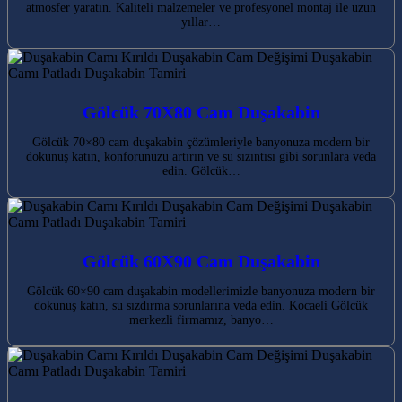
atmosfer yaratın. Kaliteli malzemeler ve profesyonel montaj ile uzun
yıllar…
Gölcük 70X80 Cam Duşakabin
Gölcük 70×80 cam duşakabin çözümleriyle banyonuza modern bir
dokunuş katın, konforunuzu artırın ve su sızıntısı gibi sorunlara veda
edin. Gölcük…
Gölcük 60X90 Cam Duşakabin
Gölcük 60×90 cam duşakabin modellerimizle banyonuza modern bir
dokunuş katın, su sızdırma sorunlarına veda edin. Kocaeli Gölcük
merkezli firmamız, banyo…