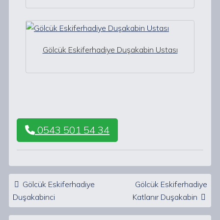
Gölcük Eskiferhadiye Duşakabin Ustası
0543 501 54 34
Post navigation
Gölcük Eskiferhadiye
Gölcük Eskiferhadiye
Duşakabinci
Katlanır Duşakabin