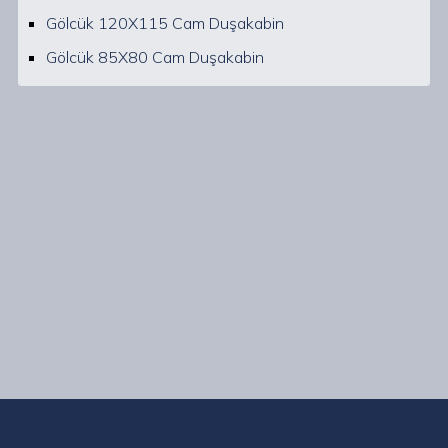
Gölcük 120X115 Cam Duşakabin
Gölcük 85X80 Cam Duşakabin
Kocaeli Gölcük ve çevresinde uzman ekibimizle, her