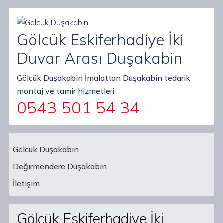
Gölcük Eskiferhadiye İki
Duvar Arası Duşakabin
Gölcük Duşakabin İmalattan Duşakabin tedarik
montaj ve tamir hizmetleri
0543 501 54 34
Gölcük Duşakabin
Değirmendere Duşakabin
Main Navigation
İletişim
Gölcük Eskiferhadiye İki