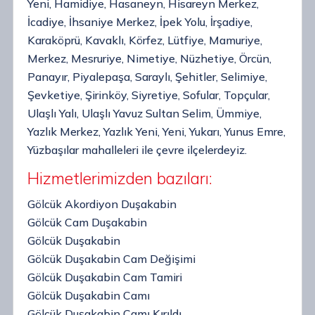
Yeni, Hamidiye, Hasaneyn, Hisareyn Merkez,
İcadiye, İhsaniye Merkez, İpek Yolu, İrşadiye,
Karaköprü, Kavaklı, Körfez, Lütfiye, Mamuriye,
Merkez, Mesruriye, Nimetiye, Nüzhetiye, Örcün,
Panayır, Piyalepaşa, Saraylı, Şehitler, Selimiye,
Şevketiye, Şirinköy, Siyretiye, Sofular, Topçular,
Ulaşlı Yalı, Ulaşlı Yavuz Sultan Selim, Ümmiye,
Yazlık Merkez, Yazlık Yeni, Yeni, Yukarı, Yunus Emre,
Yüzbaşılar mahalleleri ile çevre ilçelerdeyiz.
Hizmetlerimizden bazıları:
Gölcük Akordiyon Duşakabin
Gölcük Cam Duşakabin
Gölcük Duşakabin
Gölcük Duşakabin Cam Değişimi
Gölcük Duşakabin Cam Tamiri
Gölcük Duşakabin Camı
Gölcük Duşakabin Camı Kırıldı