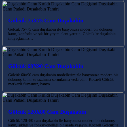
Gölcük 75X75 Cam Duşakabin
Gölcük 75×75 cam duşakabin ile banyonuza modern bir dokunuş
katın, konforlu ve şık bir yaşam alanı yaratın. Gölcük’te duşakabin
ihtiyaçlarınız…
Gölcük 60X90 Cam Duşakabin
Gölcük 60×90 cam duşakabin modellerimizle banyonuza modern bir
dokunuş katın, su sızdırma sorunlarına veda edin. Kocaeli Gölcük
merkezli firmamız, banyo…
Gölcük 120X80 Cam Duşakabin
Gölcük 120×80 cam duşakabin ile banyonuza modern bir dokunuş
katın, şıklığı ve fonksiyonelliği bir arada yaşayın. Kocaeli Gölcük’te