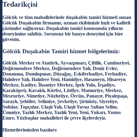
Tedarikçisi
Gölcük ve tüm mahallelerinde duşakabin tamiri hizmeti sunan
Gölcük Duşakabin firmamız, uzman ekibimizle hızlı ve kaliteli
çözümler sağlıyoruz. Duşakabin tamiri konusunda yılların
deneyimine sahibiz. Sorunsuz bir banyo deneyimi için bize
güvenin.
Gölcük Duşakabin Tamiri hizmet bölgelerimiz:
Gölcük Merkez ve Atatürk, Ayvazpınarı, Çiftlik, Cumhuriyet,
Değirmendere Merkez, Değirmendere Yalı, Deniz Evler,
Donanma, Dumlupınar, Düzağaç, Eskiferhadiye, Ferhadiye,
Halıdere Yalı, Halıdere Yeni, Hamidiye, Hasaneyn, Hisareyn
Merkez, İcadiye, İhsaniye Merkez, İpek Yolu, İrşadiye,
Karaköprü, Kavaklı, Körfez, Lütfiye, Mamuriye, Merkez,
Mesruriye, Nimetiye, Nüzhetiye, Örcün, Panayır, Piyalepaşa,
Saraylı, Şehitler, Selimiye, Şevketiye, Şirinköy, Siyretiye,
Sofular, Topçular, Ulaşlı Yalı, Ulaşlı Yavuz Sultan Selim,
Ümmiye, Yazlık Merkez, Yazlık Yeni, Yeni, Yukarı, Yunus
Emre, Yüzbaşılar mahalleleri ile çevre ilçelerdeyiz.
Hizmetlerimizden bazıları: