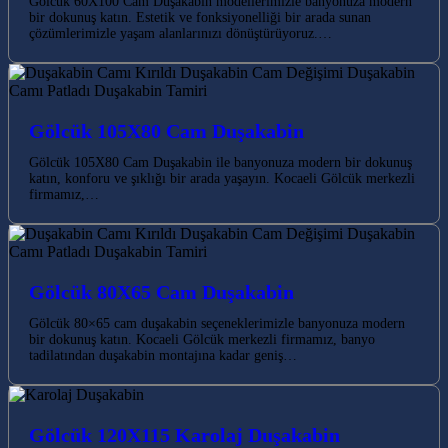
Gölcük 60X100 Cam Duşakabin modellerimizle banyonuza modern
bir dokunuş katın. Estetik ve fonksiyonelliği bir arada sunan
çözümlerimizle yaşam alanlarınızı dönüştürüyoruz.…
Gölcük 105X80 Cam Duşakabin
Gölcük 105X80 Cam Duşakabin ile banyonuza modern bir dokunuş
katın, konforu ve şıklığı bir arada yaşayın. Kocaeli Gölcük merkezli
firmamız,…
Gölcük 80X65 Cam Duşakabin
Gölcük 80×65 cam duşakabin seçeneklerimizle banyonuza modern
bir dokunuş katın. Kocaeli Gölcük merkezli firmamız, banyo
tadilatından duşakabin montajına kadar geniş…
Gölcük 120X115 Karolaj Duşakabin