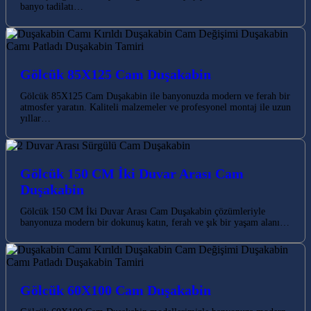
banyo tadilatı…
Gölcük 85X125 Cam Duşakabin
Gölcük 85X125 Cam Duşakabin ile banyonuzda modern ve ferah bir
atmosfer yaratın. Kaliteli malzemeler ve profesyonel montaj ile uzun
yıllar…
Gölcük 150 CM İki Duvar Arası Cam
Duşakabin
Gölcük 150 CM İki Duvar Arası Cam Duşakabin çözümleriyle
banyonuza modern bir dokunuş katın, ferah ve şık bir yaşam alanı…
Gölcük 60X100 Cam Duşakabin