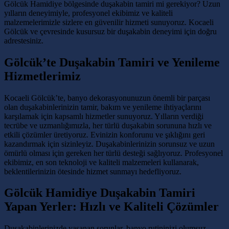
Gölcük Hamidiye bölgesinde duşakabin tamiri mi gerekiyor? Uzun
yılların deneyimiyle, profesyonel ekibimiz ve kaliteli
malzemelerimizle sizlere en güvenilir hizmeti sunuyoruz. Kocaeli
Gölcük ve çevresinde kusursuz bir duşakabin deneyimi için doğru
adrestesiniz.
Gölcük’te Duşakabin Tamiri ve Yenileme
Hizmetlerimiz
Kocaeli Gölcük’te, banyo dekorasyonunuzun önemli bir parçası
olan duşakabinlerinizin tamir, bakım ve yenileme ihtiyaçlarını
karşılamak için kapsamlı hizmetler sunuyoruz. Yılların verdiği
tecrübe ve uzmanlığımızla, her türlü duşakabin sorununa hızlı ve
etkili çözümler üretiyoruz. Evinizin konforunu ve şıklığını geri
kazandırmak için sizinleyiz. Duşakabinlerinizin sorunsuz ve uzun
ömürlü olması için gereken her türlü desteği sağlıyoruz. Profesyonel
ekibimiz, en son teknoloji ve kaliteli malzemeleri kullanarak,
beklentilerinizin ötesinde hizmet sunmayı hedefliyoruz.
Gölcük Hamidiye Duşakabin Tamiri
Yapan Yerler: Hızlı ve Kaliteli Çözümler
Duşakabinlerinizde yaşanan sorunlar, banyo rutininizi olumsuz