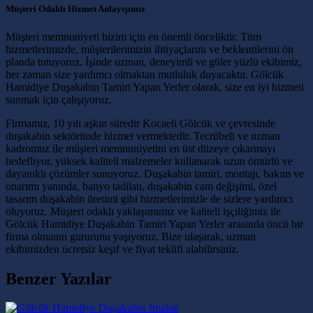
Müşteri Odaklı Hizmet Anlayışımız
Müşteri memnuniyeti bizim için en önemli önceliktir. Tüm
hizmetlerimizde, müşterilerimizin ihtiyaçlarını ve beklentilerini ön
planda tutuyoruz. İşinde uzman, deneyimli ve güler yüzlü ekibimiz,
her zaman size yardımcı olmaktan mutluluk duyacaktır. Gölcük
Hamidiye Duşakabin Tamiri Yapan Yerler olarak, size en iyi hizmeti
sunmak için çalışıyoruz.
Firmamız, 10 yılı aşkın süredir Kocaeli Gölcük ve çevresinde
duşakabin sektöründe hizmet vermektedir. Tecrübeli ve uzman
kadromuz ile müşteri memnuniyetini en üst düzeye çıkarmayı
hedefliyor, yüksek kaliteli malzemeler kullanarak uzun ömürlü ve
dayanıklı çözümler sunuyoruz. Duşakabin tamiri, montajı, bakım ve
onarımı yanında, banyo tadilatı, duşakabin cam değişimi, özel
tasarım duşakabin üretimi gibi hizmetlerimizle de sizlere yardımcı
oluyoruz. Müşteri odaklı yaklaşımımız ve kaliteli işçiliğimiz ile
Gölcük Hamidiye Duşakabin Tamiri Yapan Yerler arasında öncü bir
firma olmanın gururunu yaşıyoruz. Bize ulaşarak, uzman
ekibimizden ücretsiz keşif ve fiyat teklifi alabilirsiniz.
Benzer Yazılar