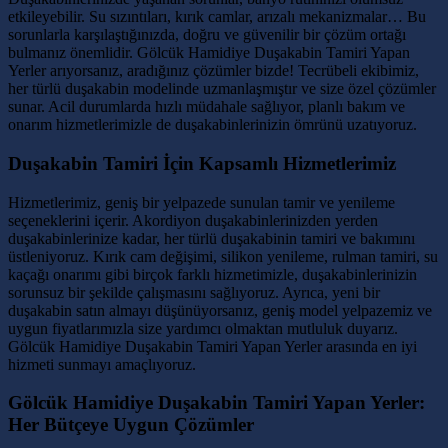
etkileyebilir. Su sızıntıları, kırık camlar, arızalı mekanizmalar… Bu
sorunlarla karşılaştığınızda, doğru ve güvenilir bir çözüm ortağı
bulmanız önemlidir. Gölcük Hamidiye Duşakabin Tamiri Yapan
Yerler arıyorsanız, aradığınız çözümler bizde! Tecrübeli ekibimiz,
her türlü duşakabin modelinde uzmanlaşmıştır ve size özel çözümler
sunar. Acil durumlarda hızlı müdahale sağlıyor, planlı bakım ve
onarım hizmetlerimizle de duşakabinlerinizin ömrünü uzatıyoruz.
Duşakabin Tamiri İçin Kapsamlı Hizmetlerimiz
Hizmetlerimiz, geniş bir yelpazede sunulan tamir ve yenileme
seçeneklerini içerir. Akordiyon duşakabinlerinizden yerden
duşakabinlerinize kadar, her türlü duşakabinin tamiri ve bakımını
üstleniyoruz. Kırık cam değişimi, silikon yenileme, rulman tamiri, su
kaçağı onarımı gibi birçok farklı hizmetimizle, duşakabinlerinizin
sorunsuz bir şekilde çalışmasını sağlıyoruz. Ayrıca, yeni bir
duşakabin satın almayı düşünüyorsanız, geniş model yelpazemiz ve
uygun fiyatlarımızla size yardımcı olmaktan mutluluk duyarız.
Gölcük Hamidiye Duşakabin Tamiri Yapan Yerler arasında en iyi
hizmeti sunmayı amaçlıyoruz.
Gölcük Hamidiye Duşakabin Tamiri Yapan Yerler:
Her Bütçeye Uygun Çözümler