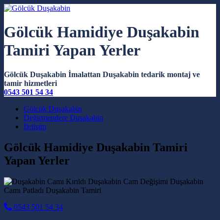
Gölcük Hamidiye Duşakabin
Tamiri Yapan Yerler
Gölcük Duşakabin İmalattan Duşakabin tedarik montaj ve
tamir hizmetleri
0543 501 54 34
Main Navigation
Gölcük Duşakabin
Değirmendere Duşakabin
İletişim
Gölcük Hamidiye Duşakabin Tamiri
Yapan Yerler
0543 501 54 34