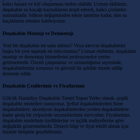
kalıcı hasara ve küf oluşumuna neden olabilir. Uzman ekibimiz,
duşakabin su kaçağı kaynaklarını tespit ederek, kalıcı çözümler
sunmaktadır. Silikon değişiminden tekne tamirine kadar, tüm su
kaçaklarını ortadan kaldırıyoruz.
Duşakabin Montajı ve Demontajı
Yeni bir duşakabin mi satın aldınız? Veya mevcut duşakabinizi
başka bir yere taşımak mı istiyorsunuz? Uzman ekibimiz, duşakabin
montajı ve demontajı hizmetlerini profesyonelce yerine
getirmektedir. Özenli çalışmamız ve uzmanlığımız sayesinde,
duşakabinleriniz sorunsuz ve güvenli bir şekilde monte edilip
demonte edilir.
Duşakabin Çeşitlerimiz ve Fiyatlarımız
Gölcük Hamidiye Duşakabin Tamiri Yapan Yerler olarak, çeşitli
duşakabin modelleri sunuyoruz. Şeffaf duşakabinlerden füme
duşakabinlere, akordiyon duşakabinlerden yerden duşakabinlere
kadar geniş bir yelpazede seçeneklerimiz mevcuttur. Fiyatlarımız,
duşakabin modelinin özelliklerine ve işçilik maliyetlerine göre
değişiklik göstermektedir. Detaylı bilgi ve fiyat teklifi almak için
bizimle iletişime geçebilirsiniz.