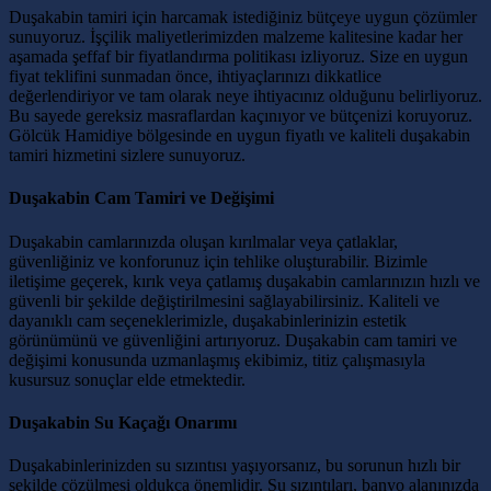
Duşakabin tamiri için harcamak istediğiniz bütçeye uygun çözümler
sunuyoruz. İşçilik maliyetlerimizden malzeme kalitesine kadar her
aşamada şeffaf bir fiyatlandırma politikası izliyoruz. Size en uygun
fiyat teklifini sunmadan önce, ihtiyaçlarınızı dikkatlice
değerlendiriyor ve tam olarak neye ihtiyacınız olduğunu belirliyoruz.
Bu sayede gereksiz masraflardan kaçınıyor ve bütçenizi koruyoruz.
Gölcük Hamidiye bölgesinde en uygun fiyatlı ve kaliteli duşakabin
tamiri hizmetini sizlere sunuyoruz.
Duşakabin Cam Tamiri ve Değişimi
Duşakabin camlarınızda oluşan kırılmalar veya çatlaklar,
güvenliğiniz ve konforunuz için tehlike oluşturabilir. Bizimle
iletişime geçerek, kırık veya çatlamış duşakabin camlarınızın hızlı ve
güvenli bir şekilde değiştirilmesini sağlayabilirsiniz. Kaliteli ve
dayanıklı cam seçeneklerimizle, duşakabinlerinizin estetik
görünümünü ve güvenliğini artırıyoruz. Duşakabin cam tamiri ve
değişimi konusunda uzmanlaşmış ekibimiz, titiz çalışmasıyla
kusursuz sonuçlar elde etmektedir.
Duşakabin Su Kaçağı Onarımı
Duşakabinlerinizden su sızıntısı yaşıyorsanız, bu sorunun hızlı bir
şekilde çözülmesi oldukça önemlidir. Su sızıntıları, banyo alanınızda