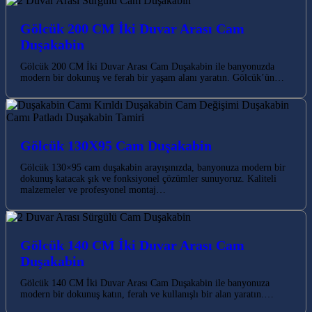
Gölcük 200 CM İki Duvar Arası Cam
Duşakabin
Gölcük 200 CM İki Duvar Arası Cam Duşakabin ile banyonuzda
modern bir dokunuş ve ferah bir yaşam alanı yaratın. Gölcük’ün…
Gölcük 130X95 Cam Duşakabin
Gölcük 130×95 cam duşakabin arayışınızda, banyonuza modern bir
dokunuş katacak şık ve fonksiyonel çözümler sunuyoruz. Kaliteli
malzemeler ve profesyonel montaj…
Gölcük 140 CM İki Duvar Arası Cam
Duşakabin
Gölcük 140 CM İki Duvar Arası Cam Duşakabin ile banyonuza
modern bir dokunuş katın, ferah ve kullanışlı bir alan yaratın.…