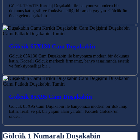
Gölcük 120×115 Karolaj Duşakabin ile banyonuza modern bir
dokunuş katın, stil ve fonksiyonelliği bir arada yaşayın. Gölcük’ün
önde gelen duşakabin…
Gölcük 65X130 Cam Duşakabin
Gölcük 65X130 Cam Duşakabin ile banyonuza modern bir dokunuş
katın. Kocaeli Gölcük merkezli firmamız, banyo tasarımında estetik
ve fonksiyonelliği bir…
Gölcük 85X95 Cam Duşakabin
Gölcük 85X95 Cam Duşakabin ile banyonuza modern bir dokunuş
katın, ferah ve şık bir yaşam alanı yaratın. Kocaeli Gölcük’ün
önde…
Gölcük 1 Numaralı Duşakabin