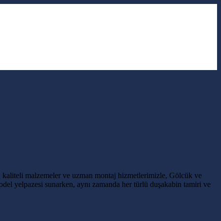
 kaliteli malzemeler ve uzman montaj hizmetlerimizle, Gölcük ve
l yelpazesi sunarken, aynı zamanda her türlü duşakabin tamiri ve