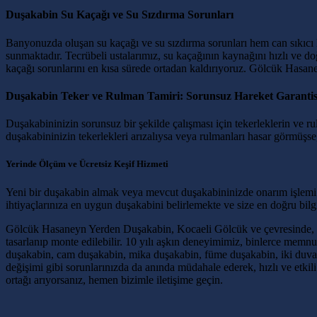
Duşakabin Su Kaçağı ve Su Sızdırma Sorunları
Banyonuzda oluşan su kaçağı ve su sızdırma sorunları hem can sıkıcı 
sunmaktadır. Tecrübeli ustalarımız, su kaçağının kaynağını hızlı ve d
kaçağı sorunlarını en kısa sürede ortadan kaldırıyoruz. Gölcük Has
Duşakabin Teker ve Rulman Tamiri: Sorunsuz Hareket Garantis
Duşakabininizin sorunsuz bir şekilde çalışması için tekerleklerin ve
duşakabininizin tekerlekleri arızalıysa veya rulmanları hasar görmüşse
Yerinde Ölçüm ve Ücretsiz Keşif Hizmeti
Yeni bir duşakabin almak veya mevcut duşakabininizde onarım işlemi ya
ihtiyaçlarınıza en uygun duşakabini belirlemekte ve size en doğru bil
Gölcük Hasaneyn Yerden Duşakabin, Kocaeli Gölcük ve çevresinde, kali
tasarlanıp monte edilebilir. 10 yılı aşkın deneyimimiz, binlerce mem
duşakabin, cam duşakabin, mika duşakabin, füme duşakabin, iki duvar 
değişimi gibi sorunlarınızda da anında müdahale ederek, hızlı ve etk
ortağı arıyorsanız, hemen bizimle iletişime geçin.