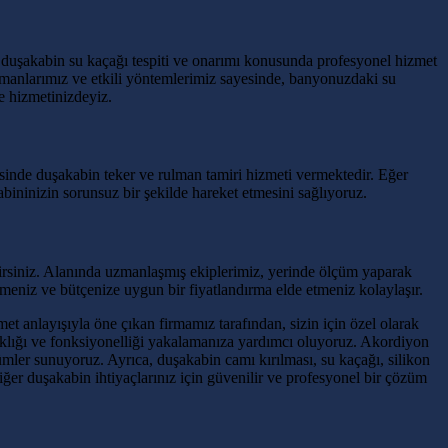
e duşakabin su kaçağı tespiti ve onarımı konusunda profesyonel hizmet
ipmanlarımız ve etkili yöntemlerimiz sayesinde, banyonuzdaki su
e hizmetinizdeyiz.
sinde duşakabin teker ve rulman tamiri hizmeti vermektedir. Eğer
bininizin sorunsuz bir şekilde hareket etmesini sağlıyoruz.
lirsiniz. Alanında uzmanlaşmış ekiplerimiz, yerinde ölçüm yaparak
meniz ve bütçenize uygun bir fiyatlandırma elde etmeniz kolaylaşır.
 anlayışıyla öne çıkan firmamız tarafından, sizin için özel olarak
ıklığı ve fonksiyonelliği yakalamanıza yardımcı oluyoruz. Akordiyon
ler sunuyoruz. Ayrıca, duşakabin camı kırılması, su kaçağı, silikon
er duşakabin ihtiyaçlarınız için güvenilir ve profesyonel bir çözüm