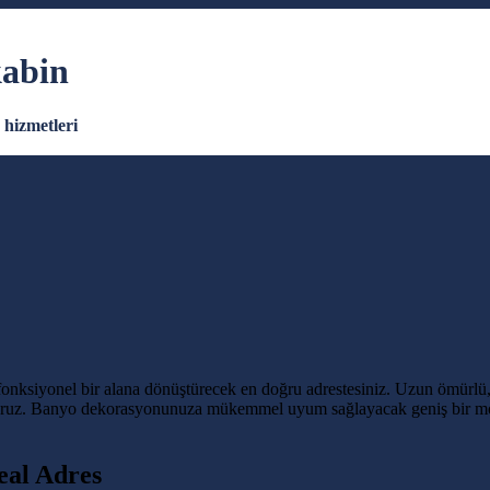
kabin
hizmetleri
nksiyonel bir alana dönüştürecek en doğru adrestesiniz. Uzun ömürlü,
yoruz. Banyo dekorasyonunuza mükemmel uyum sağlayacak geniş bir mode
eal Adres