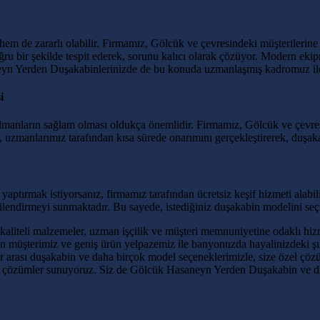
hem de zararlı olabilir. Firmamız, Gölcük ve çevresindeki müşterilerin
oğru bir şekilde tespit ederek, sorunu kalıcı olarak çözüyor. Modern ek
aneyn Yerden Duşakabinlerinizde de bu konuda uzmanlaşmış kadromuz il
i
 rulmanların sağlam olması oldukça önemlidir. Firmamız, Gölcük ve çevre
, uzmanlarımız tarafından kısa sürede onarımını gerçekleştirerek, duşaka
ptırmak istiyorsanız, firmamız tarafından ücretsiz keşif hizmeti alabi
gilendirmeyi sunmaktadır. Bu sayede, istediğiniz duşakabin modelini seç
teli malzemeler, uzman işçilik ve müşteri memnuniyetine odaklı hizmet
nun müşterimiz ve geniş ürün yelpazemiz ile banyonuzda hayalinizdeki ş
arası duşakabin ve daha birçok model seçeneklerimizle, size özel çözüm
ili çözümler sunuyoruz. Siz de Gölcük Hasaneyn Yerden Duşakabin ve diğ