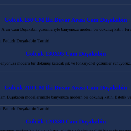
Gölcük 150 CM İki Duvar Arası Cam Duşakabin
Arası Cam Duşakabin çözümleriyle banyonuza modern bir dokunuş katın, fera
Gölcük 130X95 Cam Duşakabin
banyonuza modern bir dokunuş katacak şık ve fonksiyonel çözümler sunuyoruz.
Gölcük 210 CM İki Duvar Arası Cam Duşakabin
m Duşakabin modellerimizle banyonuza modern bir dokunuş katın. Estetik ve
Gölcük 120X80 Cam Duşakabin