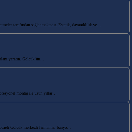
tmeler tarafından sağlanmaktadır. Estetik, dayanıklılık ve…
alanı yaratın. Gölcük’ün…
ofesyonel montaj ile uzun yıllar…
Kocaeli Gölcük merkezli firmamız, banyo…