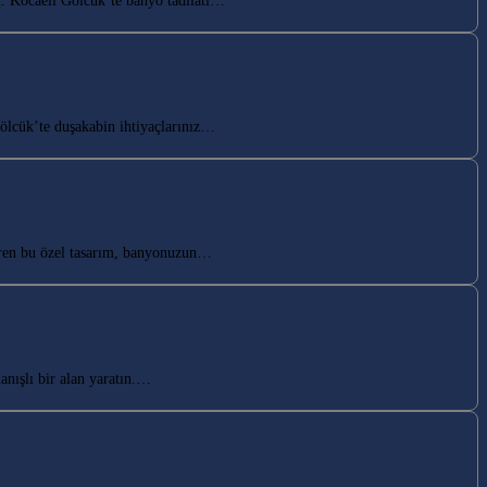
n. Kocaeli Gölcük’te banyo tadilatı…
ölcük’te duşakabin ihtiyaçlarınız…
iren bu özel tasarım, banyonuzun…
nışlı bir alan yaratın.…