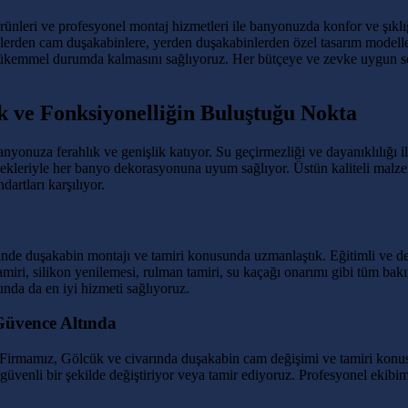
ünleri ve profesyonel montaj hizmetleri ile banyonuzda konfor ve şıklığ
nlerden cam duşakabinlere, yerden duşakabinlerden özel tasarım modelle
ükemmel durumda kalmasını sağlıyoruz. Her bütçeye ve zevke uygun se
 ve Fonksiyonelliğin Buluştuğu Nokta
anyonuza ferahlık ve genişlik katıyor. Su geçirmezliği ve dayanıklılığı
ekleriyle her banyo dekorasyonuna uyum sağlıyor. Üstün kaliteli malz
artları karşılıyor.
inde duşakabin montajı ve tamiri konusunda uzmanlaştık. Eğitimli ve de
 tamiri, silikon yenilemesi, rulman tamiri, su kaçağı onarımı gibi tüm 
da da en iyi hizmeti sağlıyoruz.
Güvence Altında
irmamız, Gölcük ve civarında duşakabin cam değişimi ve tamiri konusu
e güvenli bir şekilde değiştiriyor veya tamir ediyoruz. Profesyonel eki