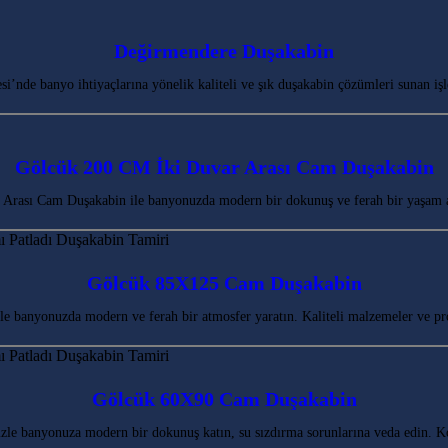
Değirmendere Duşakabin
de banyo ihtiyaçlarına yönelik kaliteli ve şık duşakabin çözümleri sunan işle
Gölcük 200 CM İki Duvar Arası Cam Duşakabin
Arası Cam Duşakabin ile banyonuzda modern bir dokunuş ve ferah bir yaşam 
Gölcük 85X125 Cam Duşakabin
banyonuzda modern ve ferah bir atmosfer yaratın. Kaliteli malzemeler ve pr
Gölcük 60X90 Cam Duşakabin
le banyonuza modern bir dokunuş katın, su sızdırma sorunlarına veda edin. 