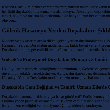
Kocaeli Gölcük’te hizmet veren firmamız, yüksek kaliteli duşakabin ür
her türlü duşakabin ihtiyacınızı karşılamaktayız. Akordiyon duşakabi
tamiri, bakım ve onarım hizmetlerimizle de banyonuzun her zaman m
oluyoruz.
Gölcük Hasaneyn Yerden Duşakabin: Şıklık
Modern ve şık tasarımlarıyla dikkat çeken yerden duşakabinlerimiz, b
Hasaneyn Yerden Duşakabin modellerimiz, farklı boyut ve renk seçen
Duşakabinlerimiz, güvenilirlik ve performans açısından en yüksek stand
Gölcük’te Profesyonel Duşakabin Montajı ve Tamiri
Uzun yıllardır sektörde edindiğimiz deneyimimizle, Gölcük ve çevres
güvenli bir şekilde gerçekleştiriyor. Ayrıca, duşakabin cam değişimi,
Hasaneyn Yerden Duşakabin modellerinizin montajı ve bakımı konusun
Duşakabin Cam Değişimi ve Tamiri: Uzman Ellerde 
Duşakabin camınız kırıldı mı veya hasar gördü mü? Endişelenmeyin! F
Orijinal yedek parçalar kullanarak, duşakabin camınızı kısa sürede v
banyonuzun estetiğini ve fonksiyonelliğini yeniden kazandırıyor.