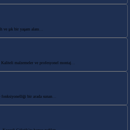
h ve şık bir yaşam alanı…
 Kaliteli malzemeler ve profesyonel montaj…
 fonksiyonelliği bir arada sunan…