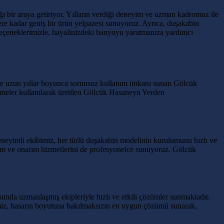
ı bir araya getiriyor. Yılların verdiği deneyim ve uzman kadromuz ile
re kadar geniş bir ürün yelpazesi sunuyoruz. Ayrıca, duşakabin
çeneklerimizle, hayalinizdeki banyoyu yaratmanıza yardımcı
 ile uzun yıllar boyunca sorunsuz kullanım imkanı sunan Gölcük
emeler kullanılarak üretilen Gölcük Hasaneyn Yerden
neyimli ekibimiz, her türlü duşakabin modelinin kurulumunu hızlı ve
bakım ve onarım hizmetlerini de profesyonelce sunuyoruz. Gölcük
nda uzmanlaşmış ekipleriyle hızlı ve etkili çözümler sunmaktadır.
bimiz, hasarın boyutuna bakılmaksızın en uygun çözümü sunarak,