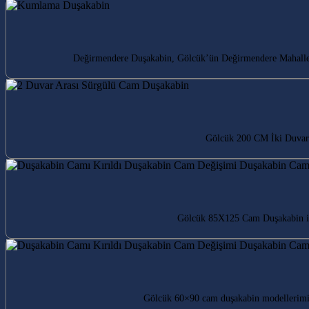
Değirmendere Duşakabin, Gölcük’ün Değirmendere Mahallesi’n
Gölcük 200 CM İki Duvar 
Gölcük 85X125 Cam Duşakabin ile 
Gölcük 60×90 cam duşakabin modellerimiz