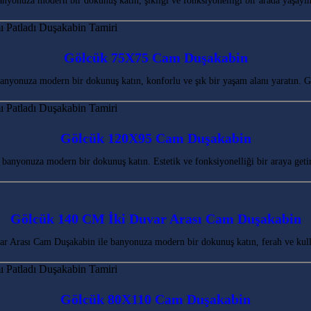
yonuza modern bir dokunuş katın, şıklığı ve fonksiyonelliği bir arada yaşayı
Gölcük 75X75 Cam Duşakabin
nyonuza modern bir dokunuş katın, konforlu ve şık bir yaşam alanı yaratın. G
Gölcük 120X95 Cam Duşakabin
banyonuza modern bir dokunuş katın. Estetik ve fonksiyonelliği bir araya get
Gölcük 140 CM İki Duvar Arası Cam Duşakabin
 Arası Cam Duşakabin ile banyonuza modern bir dokunuş katın, ferah ve kulla
Gölcük 80X110 Cam Duşakabin