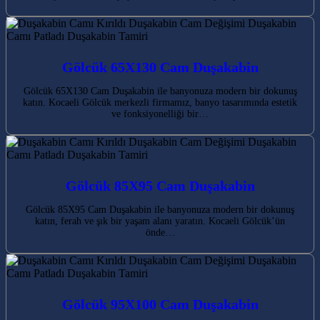
Gölcük 65X130 Cam Duşakabin
Gölcük 65X130 Cam Duşakabin ile banyonuza modern bir dokunuş
katın. Kocaeli Gölcük merkezli firmamız, banyo tasarımında estetik
ve fonksiyonelliği bir…
Gölcük 85X95 Cam Duşakabin
Gölcük 85X95 Cam Duşakabin ile banyonuza modern bir dokunuş
katın, ferah ve şık bir yaşam alanı yaratın. Kocaeli Gölcük’ün
önde…
Gölcük 95X100 Cam Duşakabin