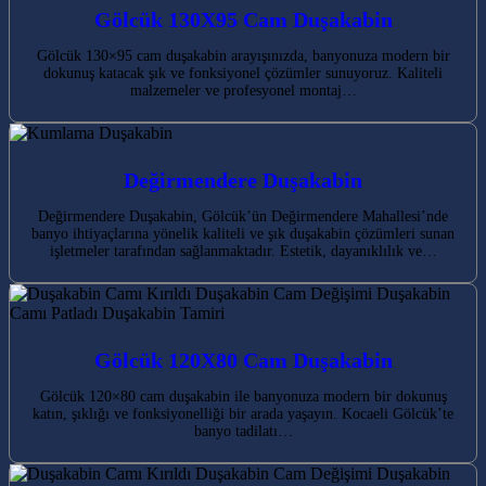
Gölcük 130X95 Cam Duşakabin
Gölcük 130×95 cam duşakabin arayışınızda, banyonuza modern bir
dokunuş katacak şık ve fonksiyonel çözümler sunuyoruz. Kaliteli
malzemeler ve profesyonel montaj…
Değirmendere Duşakabin
Değirmendere Duşakabin, Gölcük’ün Değirmendere Mahallesi’nde
banyo ihtiyaçlarına yönelik kaliteli ve şık duşakabin çözümleri sunan
işletmeler tarafından sağlanmaktadır. Estetik, dayanıklılık ve…
Gölcük 120X80 Cam Duşakabin
Gölcük 120×80 cam duşakabin ile banyonuza modern bir dokunuş
katın, şıklığı ve fonksiyonelliği bir arada yaşayın. Kocaeli Gölcük’te
banyo tadilatı…