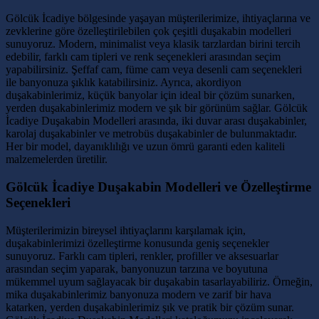
Gölcük İcadiye bölgesinde yaşayan müşterilerimize, ihtiyaçlarına ve
zevklerine göre özelleştirilebilen çok çeşitli duşakabin modelleri
sunuyoruz. Modern, minimalist veya klasik tarzlardan birini tercih
edebilir, farklı cam tipleri ve renk seçenekleri arasından seçim
yapabilirsiniz. Şeffaf cam, füme cam veya desenli cam seçenekleri
ile banyonuza şıklık katabilirsiniz. Ayrıca, akordiyon
duşakabinlerimiz, küçük banyolar için ideal bir çözüm sunarken,
yerden duşakabinlerimiz modern ve şık bir görünüm sağlar. Gölcük
İcadiye Duşakabin Modelleri arasında, iki duvar arası duşakabinler,
karolaj duşakabinler ve metrobüs duşakabinler de bulunmaktadır.
Her bir model, dayanıklılığı ve uzun ömrü garanti eden kaliteli
malzemelerden üretilir.
Gölcük İcadiye Duşakabin Modelleri ve Özelleştirme
Seçenekleri
Müşterilerimizin bireysel ihtiyaçlarını karşılamak için,
duşakabinlerimizi özelleştirme konusunda geniş seçenekler
sunuyoruz. Farklı cam tipleri, renkler, profiller ve aksesuarlar
arasından seçim yaparak, banyonuzun tarzına ve boyutuna
mükemmel uyum sağlayacak bir duşakabin tasarlayabiliriz. Örneğin,
mika duşakabinlerimiz banyonuza modern ve zarif bir hava
katarken, yerden duşakabinlerimiz şık ve pratik bir çözüm sunar.