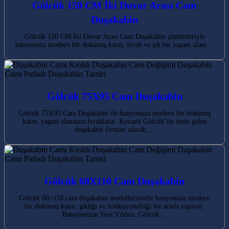
Gölcük 150 CM İki Duvar Arası Cam
Duşakabin
Gölcük 150 CM İki Duvar Arası Cam Duşakabin çözümleriyle
banyonuza modern bir dokunuş katın, ferah ve şık bir yaşam alanı…
Gölcük 75X95 Cam Duşakabin
Gölcük 75X95 Cam Duşakabin ile banyonuza modern bir dokunuş
katın, yaşam alanınızı ferahlatın. Kocaeli Gölcük’ün önde gelen
duşakabin firması olarak,…
Gölcük 60X110 Cam Duşakabin
Gölcük 60×110 cam duşakabin modellerimizle banyonuza modern
bir dokunuş katın, şıklığı ve fonksiyonelliği bir arada yaşayın.
Banyonuzun Yeni Yıldızı: Gölcük…