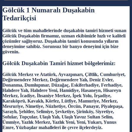
Gölcük 1 Numaralı Duşakabin
Tedarikçisi
Gölcük ve tüm mahallelerinde duşakabin tamiri hizmeti sunan
Gölcük Duşakabin firmamız, uzman ekibimizle hızlı ve kaliteli
çözümler sağlıyoruz. Duşakabin tamiri konusunda yılların
deneyimine sahibiz. Sorunsuz bir banyo deneyimi için bize
güvenin.
Gölcük Duşakabin Tamiri hizmet bölgelerimiz:
Gölcük Merkez ve Atatürk, Ayvazpınarı, Çiftlik, Cumhuriyet,
Değirmendere Merkez, Değirmendere Yalı, Deniz Evler,
Donanma, Dumlupınar, Düzağaç, Eskiferhadiye, Ferhadiye,
Halıdere Yalı, Halıdere Yeni, Hamidiye, Hasaneyn, Hisareyn
Merkez, İcadiye, İhsaniye Merkez, İpek Yolu, İrşadiye,
Karaköprü, Kavaklı, Körfez, Lütfiye, Mamuriye, Merkez,
Mesruriye, Nimetiye, Nüzhetiye, Örcün, Panayır, Piyalepaşa,
Saraylı, Şehitler, Selimiye, Şevketiye, Şirinköy, Siyretiye,
Sofular, Topçular, Ulaşlı Yalı, Ulaşlı Yavuz Sultan Selim,
Ümmiye, Yazlık Merkez, Yazlık Yeni, Yeni, Yukarı, Yunus
Emre, Yüzbaşılar mahalleleri ile çevre ilçelerdeyiz.