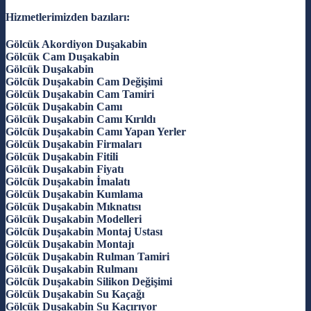
Hizmetlerimizden bazıları:
Gölcük Akordiyon Duşakabin
Gölcük Cam Duşakabin
Gölcük Duşakabin
Gölcük Duşakabin Cam Değişimi
Gölcük Duşakabin Cam Tamiri
Gölcük Duşakabin Camı
Gölcük Duşakabin Camı Kırıldı
Gölcük Duşakabin Camı Yapan Yerler
Gölcük Duşakabin Firmaları
Gölcük Duşakabin Fitili
Gölcük Duşakabin Fiyatı
Gölcük Duşakabin İmalatı
Gölcük Duşakabin Kumlama
Gölcük Duşakabin Mıknatısı
Gölcük Duşakabin Modelleri
Gölcük Duşakabin Montaj Ustası
Gölcük Duşakabin Montajı
Gölcük Duşakabin Rulman Tamiri
Gölcük Duşakabin Rulmanı
Gölcük Duşakabin Silikon Değişimi
Gölcük Duşakabin Su Kaçağı
Gölcük Duşakabin Su Kaçırıyor