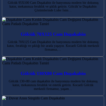
Gölcük 95X100 Cam Duşakabin ile banyonuza modern bir dokunuş
katın, mekanınıza ferahlık ve şıklık getirin. Gölcük’te Duşakabin
Çözümlerinde Lider İsim…
Gölcük 70X125 Cam Duşakabin
Gölcük 70X125 Cam Duşakabin ile banyonuza modern bir dokunuş
katın, ferahlığı ve şıklığı bir arada yaşayın. Kocaeli Gölcük merkezli
firmamız,…
Gölcük 130X80 Cam Duşakabin
Gölcük 130×80 cam duşakabin ile banyonuza modern bir dokunuş
katın, mekanınıza ferahlık ve estetik getirin. Kocaeli Gölcük
merkezli firmamız, yaşam…