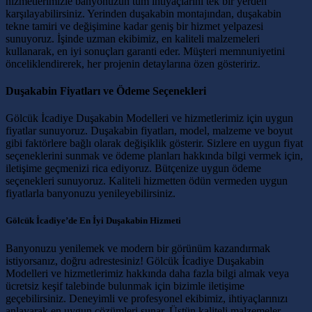
hizmetlerimizle banyonuzun tüm ihtiyaçlarını tek bir yerden
karşılayabilirsiniz. Yerinden duşakabin montajından, duşakabin
tekne tamiri ve değişimine kadar geniş bir hizmet yelpazesi
sunuyoruz. İşinde uzman ekibimiz, en kaliteli malzemeleri
kullanarak, en iyi sonuçları garanti eder. Müşteri memnuniyetini
önceliklendirerek, her projenin detaylarına özen gösteririz.
Duşakabin Fiyatları ve Ödeme Seçenekleri
Gölcük İcadiye Duşakabin Modelleri ve hizmetlerimiz için uygun
fiyatlar sunuyoruz. Duşakabin fiyatları, model, malzeme ve boyut
gibi faktörlere bağlı olarak değişiklik gösterir. Sizlere en uygun fiyat
seçeneklerini sunmak ve ödeme planları hakkında bilgi vermek için,
iletişime geçmenizi rica ediyoruz. Bütçenize uygun ödeme
seçenekleri sunuyoruz. Kaliteli hizmetten ödün vermeden uygun
fiyatlarla banyonuzu yenileyebilirsiniz.
Gölcük İcadiye’de En İyi Duşakabin Hizmeti
Banyonuzu yenilemek ve modern bir görünüm kazandırmak
istiyorsanız, doğru adrestesiniz! Gölcük İcadiye Duşakabin
Modelleri ve hizmetlerimiz hakkında daha fazla bilgi almak veya
ücretsiz keşif talebinde bulunmak için bizimle iletişime
geçebilirsiniz. Deneyimli ve profesyonel ekibimiz, ihtiyaçlarınızı
anlayarak en uygun çözümleri sunar. Üstün kaliteli malzemeler,