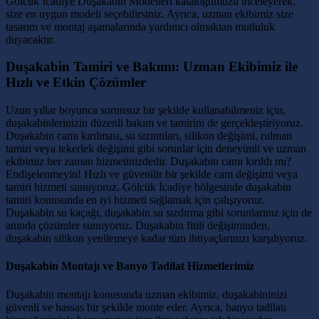
Gölcük İcadiye Duşakabin Modelleri kataloğumuzu inceleyerek,
size en uygun modeli seçebilirsiniz. Ayrıca, uzman ekibimiz size
tasarım ve montaj aşamalarında yardımcı olmaktan mutluluk
duyacaktır.
Duşakabin Tamiri ve Bakımı: Uzman Ekibimiz ile
Hızlı ve Etkin Çözümler
Uzun yıllar boyunca sorunsuz bir şekilde kullanabilmeniz için,
duşakabinlerinizin düzenli bakım ve tamirini de gerçekleştiriyoruz.
Duşakabin camı kırılması, su sızıntıları, silikon değişimi, rulman
tamiri veya tekerlek değişimi gibi sorunlar için deneyimli ve uzman
ekibimiz her zaman hizmetinizdedir. Duşakabin camı kırıldı mı?
Endişelenmeyin! Hızlı ve güvenilir bir şekilde cam değişimi veya
tamiri hizmeti sunuyoruz. Gölcük İcadiye bölgesinde duşakabin
tamiri konusunda en iyi hizmeti sağlamak için çalışıyoruz.
Duşakabin su kaçağı, duşakabin su sızdırma gibi sorunlarınız için de
anında çözümler sunuyoruz. Duşakabin fitili değişiminden,
duşakabin silikon yenilemeye kadar tüm ihtiyaçlarınızı karşılıyoruz.
Duşakabin Montajı ve Banyo Tadilat Hizmetlerimiz
Duşakabin montajı konusunda uzman ekibimiz, duşakabininizi
güvenli ve hassas bir şekilde monte eder. Ayrıca, banyo tadilatı