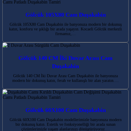
Gölcük 105X80 Cam Duşakabin
Gölcük 105X80 Cam Duşakabin ile banyonuza modern bir dokunuş
katın, konforu ve şıklığı bir arada yaşayın. Kocaeli Gölcük merkezli
firmamız,…
Gölcük 140 CM İki Duvar Arası Cam
Duşakabin
Gölcük 140 CM İki Duvar Arası Cam Duşakabin ile banyonuza
modern bir dokunuş katın, ferah ve kullanışlı bir alan yaratın.…
Gölcük 60X100 Cam Duşakabin
Gölcük 60X100 Cam Duşakabin modellerimizle banyonuza modern
bir dokunuş katın. Estetik ve fonksiyonelliği bir arada sunan
çözümlerimizle yaşam alanlarınızı dönüştürüyoruz.…