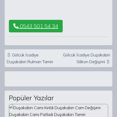
0543 501 54 34
Post navigation
Gölcük İcadiye
Gölcük İcadiye Duşakabin
Duşakabin Rulman Tamiri
Silikon Değişimi
Popüler Yazılar