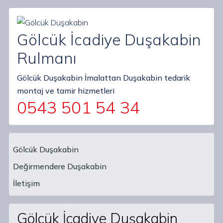
Gölcük İcadiye Duşakabin
Rulmanı
Gölcük Duşakabin İmalattan Duşakabin tedarik
montaj ve tamir hizmetleri
0543 501 54 34
Gölcük Duşakabin
Değirmendere Duşakabin
Main Navigation
İletişim
Gölcük İcadiye Duşakabin