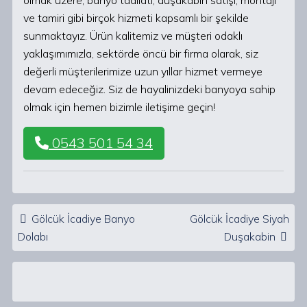
olmak üzere, banyo tadilatı, duşakabin satışı, montajı
ve tamiri gibi birçok hizmeti kapsamlı bir şekilde
sunmaktayız. Ürün kalitemiz ve müşteri odaklı
yaklaşımımızla, sektörde öncü bir firma olarak, siz
değerli müşterilerimize uzun yıllar hizmet vermeye
devam edeceğiz. Siz de hayalinizdeki banyoya sahip
olmak için hemen bizimle iletişime geçin!
0543 501 54 34
Post navigation
Gölcük İcadiye Banyo
Gölcük İcadiye Siyah
Dolabı
Duşakabin