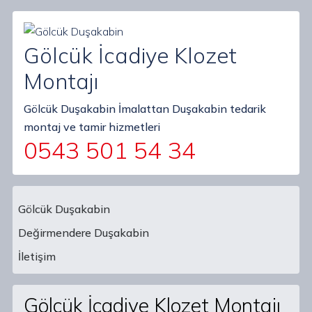
Gölcük İcadiye Klozet
Montajı
Gölcük Duşakabin İmalattan Duşakabin tedarik
montaj ve tamir hizmetleri
0543 501 54 34
Gölcük Duşakabin
Değirmendere Duşakabin
Main Navigation
İletişim
Gölcük İcadiye Klozet Montajı