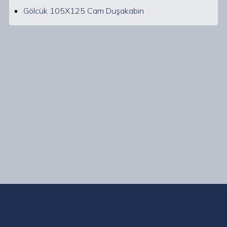
Gölcük 105X125 Cam Duşakabin
Kocaeli Gölcük ve çevresinde uzman ekibimizle, her
bütçeye ve zevke uygun geniş bir duşakabin yelpazesi
sunuyoruz. Ayrıca, duşakabin tamiri, tadilatı, silikon