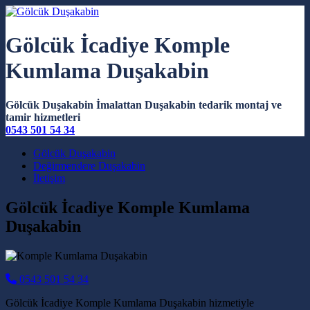
Gölcük İcadiye Komple
Kumlama Duşakabin
Gölcük Duşakabin İmalattan Duşakabin tedarik montaj ve
tamir hizmetleri
0543 501 54 34
Main Navigation
Gölcük Duşakabin
Değirmendere Duşakabin
İletişim
Gölcük İcadiye Komple Kumlama
Duşakabin
0543 501 54 34
Gölcük İcadiye Komple Kumlama Duşakabin hizmetiyle