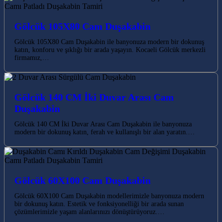
Gölcük 105X80 Cam Duşakabin
Gölcük 105X80 Cam Duşakabin ile banyonuza modern bir dokunuş
katın, konforu ve şıklığı bir arada yaşayın. Kocaeli Gölcük merkezli
firmamız,…
Gölcük 140 CM İki Duvar Arası Cam
Duşakabin
Gölcük 140 CM İki Duvar Arası Cam Duşakabin ile banyonuza
modern bir dokunuş katın, ferah ve kullanışlı bir alan yaratın.…
Gölcük 60X100 Cam Duşakabin
Gölcük 60X100 Cam Duşakabin modellerimizle banyonuza modern
bir dokunuş katın. Estetik ve fonksiyonelliği bir arada sunan
çözümlerimizle yaşam alanlarınızı dönüştürüyoruz.…