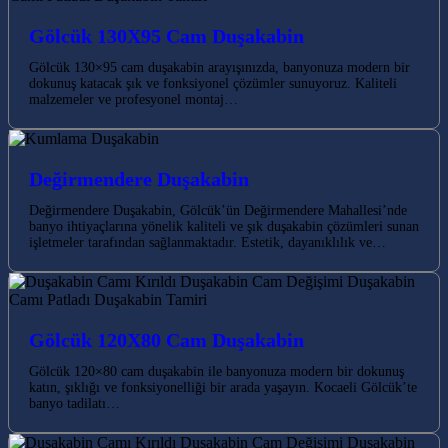
Gölcük 130X95 Cam Duşakabin
Gölcük 130×95 cam duşakabin arayışınızda, banyonuza modern bir
dokunuş katacak şık ve fonksiyonel çözümler sunuyoruz. Kaliteli
malzemeler ve profesyonel montaj…
Değirmendere Duşakabin
Değirmendere Duşakabin, Gölcük’ün Değirmendere Mahallesi’nde
banyo ihtiyaçlarına yönelik kaliteli ve şık duşakabin çözümleri sunan
işletmeler tarafından sağlanmaktadır. Estetik, dayanıklılık ve…
Gölcük 120X80 Cam Duşakabin
Gölcük 120×80 cam duşakabin ile banyonuza modern bir dokunuş
katın, şıklığı ve fonksiyonelliği bir arada yaşayın. Kocaeli Gölcük’te
banyo tadilatı…