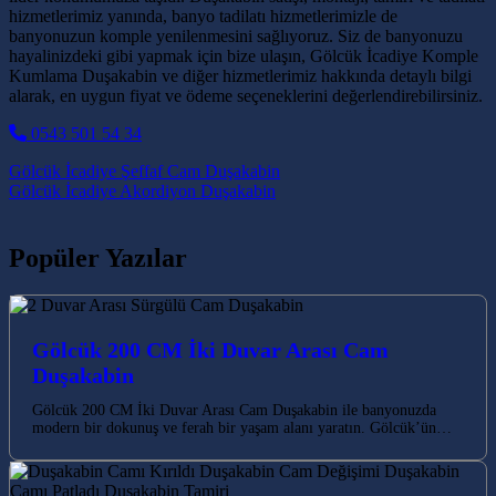
hizmetlerimiz yanında, banyo tadilatı hizmetlerimizle de
banyonuzun komple yenilenmesini sağlıyoruz. Siz de banyonuzu
hayalinizdeki gibi yapmak için bize ulaşın, Gölcük İcadiye Komple
Kumlama Duşakabin ve diğer hizmetlerimiz hakkında detaylı bilgi
alarak, en uygun fiyat ve ödeme seçeneklerini değerlendirebilirsiniz.
0543 501 54 34
Post navigation
Gölcük İcadiye Şeffaf Cam Duşakabin
Gölcük İcadiye Akordiyon Duşakabin
Popüler Yazılar
Gölcük 200 CM İki Duvar Arası Cam
Duşakabin
Gölcük 200 CM İki Duvar Arası Cam Duşakabin ile banyonuzda
modern bir dokunuş ve ferah bir yaşam alanı yaratın. Gölcük’ün…