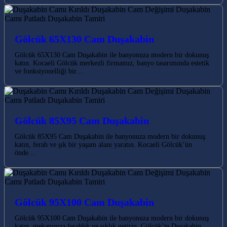
Gölcük 65X130 Cam Duşakabin
Gölcük 65X130 Cam Duşakabin ile banyonuza modern bir dokunuş
katın. Kocaeli Gölcük merkezli firmamız, banyo tasarımında estetik
ve fonksiyonelliği bir…
Gölcük 85X95 Cam Duşakabin
Gölcük 85X95 Cam Duşakabin ile banyonuza modern bir dokunuş
katın, ferah ve şık bir yaşam alanı yaratın. Kocaeli Gölcük’ün
önde…
Gölcük 95X100 Cam Duşakabin
Gölcük 95X100 Cam Duşakabin ile banyonuza modern bir dokunuş
katın, mekanınıza ferahlık ve şıklık getirin. Gölcük’te Duşakabin