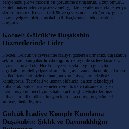
banyonuzu şık ve modern bir görünüme kavuşturun. Uzun ömürlü,
kaliteli malzemeler ve profesyonel işçilikle hayallerinizdeki banyoyu
size sunuyoruz. Kocaeli Gölcük ve çevresinde sunduğumuz geniş
hizmet yelpazemizle, duşakabin ihtiyaçlarınızda tek adresiniz
oluyoruz.
Kocaeli Gölcük’te Duşakabin
Hizmetlerinde Lider
Kocaeli Gölcük ve çevresinde faaliyet gösteren firmamız, duşakabin
sektöründe uzun yıllardır edindiğimiz deneyimle sizlere kusursuz
hizmet sunmaktadır. Her bütçeye ve zevke uygun geniş bir
duşakabin modeli yelpazesi sunarken, aynı zamanda tamir, bakım ve
tadilat hizmetlerimizle de banyonuzun ihtiyaçlarını eksiksiz
karşılıyoruz. Tecrübeli ve uzman ekibimiz, en son teknolojiyi
kullanarak, kaliteli malzemelerle ve titizlikle çalışarak müşteri
memnuniyetini önceliğimiz haline getirmiştir. Müşterilerimizin
ihtiyaçlarını dikkatlice dinleyerek, onlara en uygun çözümleri
sunmayı hedefliyoruz.
Gölcük İcadiye Komple Kumlama
Duşakabin: Şıklık ve Dayanıklılığın