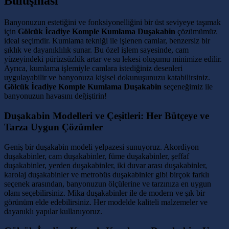
Buluşması
Banyonuzun estetiğini ve fonksiyonelliğini bir üst seviyeye taşımak
için
Gölcük İcadiye Komple Kumlama Duşakabin
çözümümüz
ideal seçimdir. Kumlama tekniği ile işlenen camlar, benzersiz bir
şıklık ve dayanıklılık sunar. Bu özel işlem sayesinde, cam
yüzeyindeki pürüzsüzlük artar ve su lekesi oluşumu minimize edilir.
Ayrıca, kumlama işlemiyle camlara istediğiniz desenleri
uygulayabilir ve banyonuza kişisel dokunuşunuzu katabilirsiniz.
Gölcük İcadiye Komple Kumlama Duşakabin
seçeneğimiz ile
banyonuzun havasını değiştirin!
Duşakabin Modelleri ve Çeşitleri: Her Bütçeye ve
Tarza Uygun Çözümler
Geniş bir duşakabin modeli yelpazesi sunuyoruz. Akordiyon
duşakabinler, cam duşakabinler, füme duşakabinler, şeffaf
duşakabinler, yerden duşakabinler, iki duvar arası duşakabinler,
karolaj duşakabinler ve metrobüs duşakabinler gibi birçok farklı
seçenek arasından, banyonuzun ölçülerine ve tarzınıza en uygun
olanı seçebilirsiniz. Mika duşakabinler ile de modern ve şık bir
görünüm elde edebilirsiniz. Her modelde kaliteli malzemeler ve
dayanıklı yapılar kullanıyoruz.