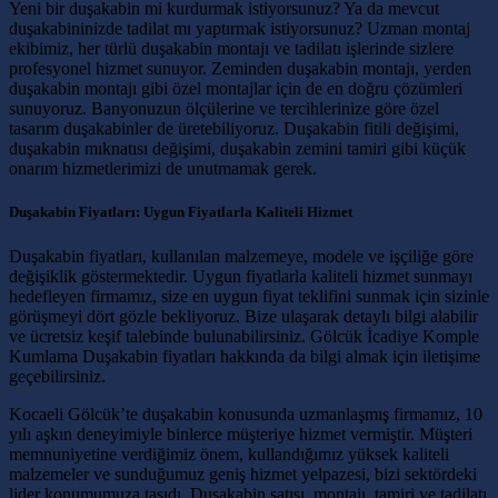
Yeni bir duşakabin mi kurdurmak istiyorsunuz? Ya da mevcut
duşakabininizde tadilat mı yaptırmak istiyorsunuz? Uzman montaj
ekibimiz, her türlü duşakabin montajı ve tadilatı işlerinde sizlere
profesyonel hizmet sunuyor. Zeminden duşakabin montajı, yerden
duşakabin montajı gibi özel montajlar için de en doğru çözümleri
sunuyoruz. Banyonuzun ölçülerine ve tercihlerinize göre özel
tasarım duşakabinler de üretebiliyoruz. Duşakabin fitili değişimi,
duşakabin mıknatısı değişimi, duşakabin zemini tamiri gibi küçük
onarım hizmetlerimizi de unutmamak gerek.
Duşakabin Fiyatları: Uygun Fiyatlarla Kaliteli Hizmet
Duşakabin fiyatları, kullanılan malzemeye, modele ve işçiliğe göre
değişiklik göstermektedir. Uygun fiyatlarla kaliteli hizmet sunmayı
hedefleyen firmamız, size en uygun fiyat teklifini sunmak için sizinle
görüşmeyi dört gözle bekliyoruz. Bize ulaşarak detaylı bilgi alabilir
ve ücretsiz keşif talebinde bulunabilirsiniz. Gölcük İcadiye Komple
Kumlama Duşakabin fiyatları hakkında da bilgi almak için iletişime
geçebilirsiniz.
Kocaeli Gölcük’te duşakabin konusunda uzmanlaşmış firmamız, 10
yılı aşkın deneyimiyle binlerce müşteriye hizmet vermiştir. Müşteri
memnuniyetine verdiğimiz önem, kullandığımız yüksek kaliteli
malzemeler ve sunduğumuz geniş hizmet yelpazesi, bizi sektördeki
lider konumumuza taşıdı. Duşakabin satışı, montajı, tamiri ve tadilatı