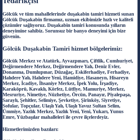
Tedarikçisi
Gölcük ve tüm mahallelerinde duşakabin tamiri hizmeti sunan
Gölcük Duşakabin firmamız, uzman ekibimizle hızlı ve kaliteli
çözümler sağlıyoruz. Duşakabin tamiri konusunda yılların
deneyimine sahibiz. Sorunsuz bir banyo deneyimi için bize
güvenin.
Gölcük Duşakabin Tamiri hizmet bölgelerimiz:
Gölcük Merkez ve Atatürk, Ayvazpınarı, Çiftlik, Cumhuriyet,
Değirmendere Merkez, Değirmendere Yalı, Deniz Evler,
Donanma, Dumlupınar, Düzağaç, Eskiferhadiye, Ferhadiye,
Halıdere Yalı, Halıdere Yeni, Hamidiye, Hasaneyn, Hisareyn
Merkez, İcadiye, İhsaniye Merkez, İpek Yolu, İrşadiye,
Karaköprü, Kavaklı, Körfez, Lütfiye, Mamuriye, Merkez,
Mesruriye, Nimetiye, Nüzhetiye, Örcün, Panayır, Piyalepaşa,
Saraylı, Şehitler, Selimiye, Şevketiye, Şirinköy, Siyretiye,
Sofular, Topçular, Ulaşlı Yalı, Ulaşlı Yavuz Sultan Selim,
Ümmiye, Yazlık Merkez, Yazlık Yeni, Yeni, Yukarı, Yunus
Emre, Yüzbaşılar mahalleleri ile çevre ilçelerdeyiz.
Hizmetlerimizden bazıları: