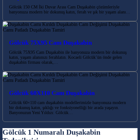
Gölcük 150 CM İki Duvar Arası Cam Duşakabin çözümleriyle
banyonuza modern bir dokunuş katın, ferah ve şık bir yaşam alanı…
Gölcük 75X95 Cam Duşakabin
Gölcük 75X95 Cam Duşakabin ile banyonuza modern bir dokunuş
katın, yaşam alanınızı ferahlatın. Kocaeli Gölcük’ün önde gelen
duşakabin firması olarak,…
Gölcük 60X110 Cam Duşakabin
Gölcük 60×110 cam duşakabin modellerimizle banyonuza modern
bir dokunuş katın, şıklığı ve fonksiyonelliği bir arada yaşayın.
Banyonuzun Yeni Yıldızı: Gölcük…
Gölcük 1 Numaralı Duşakabin