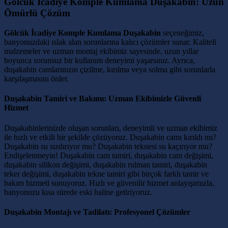
Gölcük İcadiye Komple Kumlama Duşakabin: Uzun
Ömürlü Çözüm
Gölcük İcadiye Komple Kumlama Duşakabin
seçeneğimiz,
banyonuzdaki ıslak alan sorunlarına kalıcı çözümler sunar. Kaliteli
malzemeler ve uzman montaj ekibimiz sayesinde, uzun yıllar
boyunca sorunsuz bir kullanım deneyimi yaşarsınız. Ayrıca,
duşakabin camlarınızın çizilme, kırılma veya solma gibi sorunlarla
karşılaşmasını önler.
Duşakabin Tamiri ve Bakımı: Uzman Ekibimizle Güvenli
Hizmet
Duşakabinlerinizde oluşan sorunları, deneyimli ve uzman ekibimiz
ile hızlı ve etkili bir şekilde çözüyoruz. Duşakabin camı kırıldı mı?
Duşakabin su sızdırıyor mu? Duşakabin teknesi su kaçırıyor mu?
Endişelenmeyin! Duşakabin cam tamiri, duşakabin cam değişimi,
duşakabin silikon değişimi, duşakabin rulman tamiri, duşakabin
teker değişimi, duşakabin tekne tamiri gibi birçok farklı tamir ve
bakım hizmeti sunuyoruz. Hızlı ve güvenilir hizmet anlayışımızla,
banyonuzu kısa sürede eski haline getiriyoruz.
Duşakabin Montajı ve Tadilatı: Profesyonel Çözümler