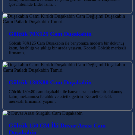
Çözümlerinde Lider İsim…
Gölcük 70X125 Cam Duşakabin
Gölcük 70X125 Cam Duşakabin ile banyonuza modern bir dokunuş
katın, ferahlığı ve şıklığı bir arada yaşayın. Kocaeli Gölcük merkezli
firmamız,…
Gölcük 130X80 Cam Duşakabin
Gölcük 130×80 cam duşakabin ile banyonuza modern bir dokunuş
katın, mekanınıza ferahlık ve estetik getirin. Kocaeli Gölcük
merkezli firmamız, yaşam…
Gölcük 150 CM İki Duvar Arası Cam
Duşakabin