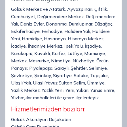
Gölcük Merkez ve Atatürk, Ayvazpınarı, Çiftlik,
Cumhuriyet, Değirmendere Merkez, Değirmendere
Yalı, Deniz Evler, Donanma, Dumlupınar, Düzağaç,
Eskiferhadiye, Ferhadiye, Halıdere Yalı, Halıdere
Yeni, Hamidiye, Hasaneyn, Hisareyn Merkez,
İcadiye, İhsaniye Merkez, İpek Yolu, İrşadiye,
Karaköprü, Kavaklı, Körfez, Lütfiye, Mamuriye,
Merkez, Mesruriye, Nimetiye, Nüzhetiye, Örcün,
Panayır, Piyalepaşa, Saraylı, Şehitler, Selimiye,
Şevketiye, Şirinköy, Siyretiye, Sofular, Topçular,
Ulaşlı Yalı, Ulaşlı Yavuz Sultan Selim, Ümmiye,
Yazlık Merkez, Yazlık Yeni, Yeni, Yukarı, Yunus Emre,
Yüzbaşılar mahalleleri ile çevre ilçelerdeyiz.
Hizmetlerimizden bazıları:
Gölcük Akordiyon Duşakabin
Gölcük Cam Duşakabin