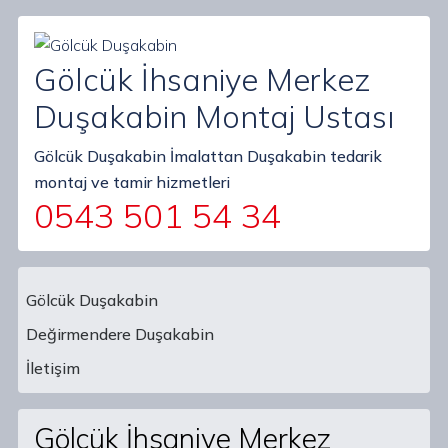
Gölcük İhsaniye Merkez
Duşakabin Montaj Ustası
Gölcük Duşakabin İmalattan Duşakabin tedarik
montaj ve tamir hizmetleri
0543 501 54 34
Gölcük Duşakabin
Değirmendere Duşakabin
Main Navigation
İletişim
Gölcük İhsaniye Merkez