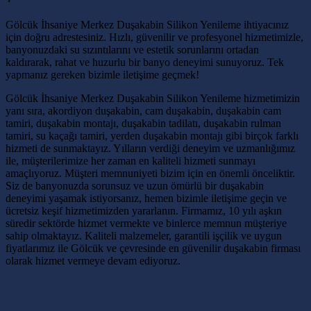
Gölcük İhsaniye Merkez Duşakabin Silikon Yenileme ihtiyacınız
için doğru adrestesiniz. Hızlı, güvenilir ve profesyonel hizmetimizle,
banyonuzdaki su sızıntılarını ve estetik sorunlarını ortadan
kaldırarak, rahat ve huzurlu bir banyo deneyimi sunuyoruz. Tek
yapmanız gereken bizimle iletişime geçmek!
Gölcük İhsaniye Merkez Duşakabin Silikon Yenileme hizmetimizin
yanı sıra, akordiyon duşakabin, cam duşakabin, duşakabin cam
tamiri, duşakabin montajı, duşakabin tadilatı, duşakabin rulman
tamiri, su kaçağı tamiri, yerden duşakabin montajı gibi birçok farklı
hizmeti de sunmaktayız. Yılların verdiği deneyim ve uzmanlığımız
ile, müşterilerimize her zaman en kaliteli hizmeti sunmayı
amaçlıyoruz. Müşteri memnuniyeti bizim için en önemli önceliktir.
Siz de banyonuzda sorunsuz ve uzun ömürlü bir duşakabin
deneyimi yaşamak istiyorsanız, hemen bizimle iletişime geçin ve
ücretsiz keşif hizmetimizden yararlanın. Firmamız, 10 yılı aşkın
süredir sektörde hizmet vermekte ve binlerce memnun müşteriye
sahip olmaktayız. Kaliteli malzemeler, garantili işçilik ve uygun
fiyatlarımız ile Gölcük ve çevresinde en güvenilir duşakabin firması
olarak hizmet vermeye devam ediyoruz.