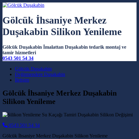
Gölcük İhsaniye Merkez
Duşakabin Silikon Yenileme
Gölcük Duşakabin İmalattan Duşakabin tedarik montaj ve
tamir hizmetleri
0543 501 54 34
Main Navigation
Gölcük Duşakabin
Değirmendere Duşakabin
İletişim
Gölcük İhsaniye Merkez Duşakabin
Silikon Yenileme
0543 501 54 34
Gölcük İhsaniye Merkez Duşakabin Silikon Yenileme