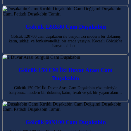
Gölcük 120X80 Cam Duşakabin
Gölcük 120×80 cam duşakabin ile banyonuza modern bir dokunuş
katın, şıklığı ve fonksiyonelliği bir arada yaşayın. Kocaeli Gölcük’te
banyo tadilatı…
Gölcük 150 CM İki Duvar Arası Cam
Duşakabin
Gölcük 150 CM İki Duvar Arası Cam Duşakabin çözümleriyle
banyonuza modern bir dokunuş katın, ferah ve şık bir yaşam alanı…
Gölcük 60X100 Cam Duşakabin