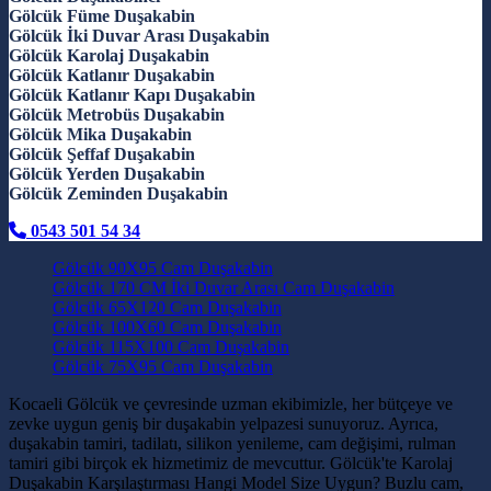
Gölcük Füme Duşakabin
Gölcük İki Duvar Arası Duşakabin
Gölcük Karolaj Duşakabin
Gölcük Katlanır Duşakabin
Gölcük Katlanır Kapı Duşakabin
Gölcük Metrobüs Duşakabin
Gölcük Mika Duşakabin
Gölcük Şeffaf Duşakabin
Gölcük Yerden Duşakabin
Gölcük Zeminden Duşakabin
0543 501 54 34
Gölcük 90X95 Cam Duşakabin
Gölcük 170 CM İki Duvar Arası Cam Duşakabin
Gölcük 65X120 Cam Duşakabin
Gölcük 100X60 Cam Duşakabin
Gölcük 115X100 Cam Duşakabin
Gölcük 75X95 Cam Duşakabin
Kocaeli Gölcük ve çevresinde uzman ekibimizle, her bütçeye ve
zevke uygun geniş bir duşakabin yelpazesi sunuyoruz. Ayrıca,
duşakabin tamiri, tadilatı, silikon yenileme, cam değişimi, rulman
tamiri gibi birçok ek hizmetimiz de mevcuttur. Gölcük'te Karolaj
Duşakabin Karşılaştırması Hangi Model Size Uygun? Buzlu cam,