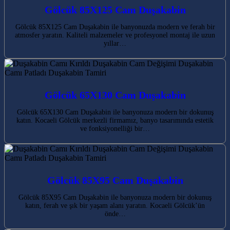
Gölcük 85X125 Cam Duşakabin
Gölcük 85X125 Cam Duşakabin ile banyonuzda modern ve ferah bir
atmosfer yaratın. Kaliteli malzemeler ve profesyonel montaj ile uzun
yıllar…
Gölcük 65X130 Cam Duşakabin
Gölcük 65X130 Cam Duşakabin ile banyonuza modern bir dokunuş
katın. Kocaeli Gölcük merkezli firmamız, banyo tasarımında estetik
ve fonksiyonelliği bir…
Gölcük 85X95 Cam Duşakabin
Gölcük 85X95 Cam Duşakabin ile banyonuza modern bir dokunuş
katın, ferah ve şık bir yaşam alanı yaratın. Kocaeli Gölcük’ün
önde…