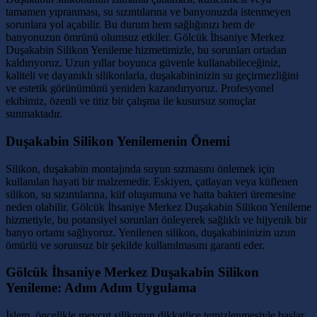
tamamen yıpranması, su sızıntılarına ve banyonuzda istenmeyen
sorunlara yol açabilir. Bu durum hem sağlığınızı hem de
banyonuzun ömrünü olumsuz etkiler. Gölcük İhsaniye Merkez
Duşakabin Silikon Yenileme hizmetimizle, bu sorunları ortadan
kaldırıyoruz. Uzun yıllar boyunca güvenle kullanabileceğiniz,
kaliteli ve dayanıklı silikonlarla, duşakabininizin su geçirmezliğini
ve estetik görünümünü yeniden kazandırıyoruz. Profesyonel
ekibimiz, özenli ve titiz bir çalışma ile kusursuz sonuçlar
sunmaktadır.
Duşakabin Silikon Yenilemenin Önemi
Silikon, duşakabin montajında suyun sızmasını önlemek için
kullanılan hayati bir malzemedir. Eskiyen, çatlayan veya küflenen
silikon, su sızıntılarına, küf oluşumuna ve hatta bakteri üremesine
neden olabilir. Gölcük İhsaniye Merkez Duşakabin Silikon Yenileme
hizmetiyle, bu potansiyel sorunları önleyerek sağlıklı ve hijyenik bir
banyo ortamı sağlıyoruz. Yenilenen silikon, duşakabininizin uzun
ömürlü ve sorunsuz bir şekilde kullanılmasını garanti eder.
Gölcük İhsaniye Merkez Duşakabin Silikon
Yenileme: Adım Adım Uygulama
İşlem, öncelikle mevcut silikonun dikkatlice temizlenmesiyle başlar.