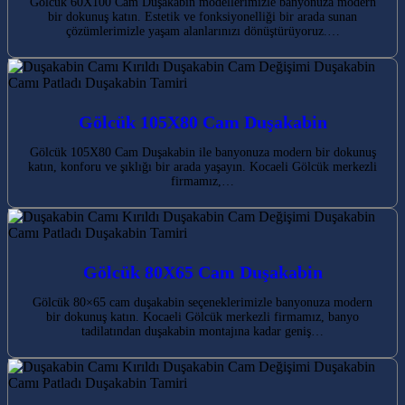
Gölcük 60X100 Cam Duşakabin modellerimizle banyonuza modern
bir dokunuş katın. Estetik ve fonksiyonelliği bir arada sunan
çözümlerimizle yaşam alanlarınızı dönüştürüyoruz.…
Gölcük 105X80 Cam Duşakabin
Gölcük 105X80 Cam Duşakabin ile banyonuza modern bir dokunuş
katın, konforu ve şıklığı bir arada yaşayın. Kocaeli Gölcük merkezli
firmamız,…
Gölcük 80X65 Cam Duşakabin
Gölcük 80×65 cam duşakabin seçeneklerimizle banyonuza modern
bir dokunuş katın. Kocaeli Gölcük merkezli firmamız, banyo
tadilatından duşakabin montajına kadar geniş…