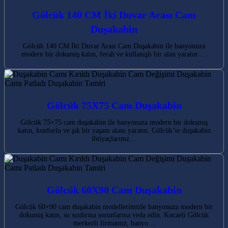
Gölcük 140 CM İki Duvar Arası Cam
Duşakabin
Gölcük 140 CM İki Duvar Arası Cam Duşakabin ile banyonuza
modern bir dokunuş katın, ferah ve kullanışlı bir alan yaratın.…
Gölcük 75X75 Cam Duşakabin
Gölcük 75×75 cam duşakabin ile banyonuza modern bir dokunuş
katın, konforlu ve şık bir yaşam alanı yaratın. Gölcük’te duşakabin
ihtiyaçlarınız…
Gölcük 60X90 Cam Duşakabin
Gölcük 60×90 cam duşakabin modellerimizle banyonuza modern bir
dokunuş katın, su sızdırma sorunlarına veda edin. Kocaeli Gölcük
merkezli firmamız, banyo…