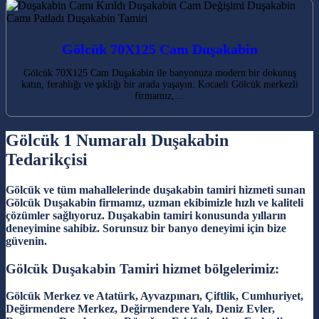
Gölcük 70X125 Cam Duşakabin
Gölcük 70X125 Cam Duşakabin ile banyonuza modern bir dokunuş
katın, ferahlığı ve şıklığı bir arada yaşayın. Kocaeli Gölcük merkezli
firmamız,…
Gölcük 1 Numaralı Duşakabin
Tedarikçisi
Gölcük ve tüm mahallelerinde duşakabin tamiri hizmeti sunan
Gölcük Duşakabin firmamız, uzman ekibimizle hızlı ve kaliteli
çözümler sağlıyoruz. Duşakabin tamiri konusunda yılların
deneyimine sahibiz. Sorunsuz bir banyo deneyimi için bize
güvenin.
Gölcük Duşakabin Tamiri hizmet bölgelerimiz:
Gölcük Merkez ve Atatürk, Ayvazpınarı, Çiftlik, Cumhuriyet,
Değirmendere Merkez, Değirmendere Yalı, Deniz Evler,