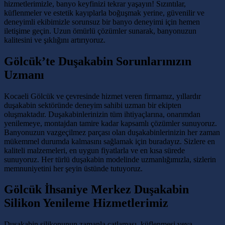
hizmetlerimizle, banyo keyfinizi tekrar yaşayın! Sızıntılar,
küflenmeler ve estetik kayıplarla boğuşmak yerine, güvenilir ve
deneyimli ekibimizle sorunsuz bir banyo deneyimi için hemen
iletişime geçin. Uzun ömürlü çözümler sunarak, banyonuzun
kalitesini ve şıklığını artırıyoruz.
Gölcük’te Duşakabin Sorunlarınızın
Uzmanı
Kocaeli Gölcük ve çevresinde hizmet veren firmamız, yıllardır
duşakabin sektöründe deneyim sahibi uzman bir ekipten
oluşmaktadır. Duşakabinlerinizin tüm ihtiyaçlarına, onarımdan
yenilemeye, montajdan tamire kadar kapsamlı çözümler sunuyoruz.
Banyonuzun vazgeçilmez parçası olan duşakabinlerinizin her zaman
mükemmel durumda kalmasını sağlamak için buradayız. Sizlere en
kaliteli malzemeleri, en uygun fiyatlarla ve en kısa sürede
sunuyoruz. Her türlü duşakabin modelinde uzmanlığımızla, sizlerin
memnuniyetini her şeyin üstünde tutuyoruz.
Gölcük İhsaniye Merkez Duşakabin
Silikon Yenileme Hizmetlerimiz
Duşakabin silikonunun zamanla çatlaması, küflenmesi veya