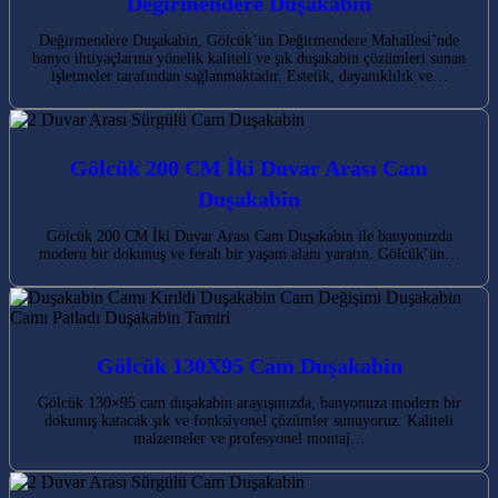
Değirmendere Duşakabin
Değirmendere Duşakabin, Gölcük’ün Değirmendere Mahallesi’nde
banyo ihtiyaçlarına yönelik kaliteli ve şık duşakabin çözümleri sunan
işletmeler tarafından sağlanmaktadır. Estetik, dayanıklılık ve…
Gölcük 200 CM İki Duvar Arası Cam
Duşakabin
Gölcük 200 CM İki Duvar Arası Cam Duşakabin ile banyonuzda
modern bir dokunuş ve ferah bir yaşam alanı yaratın. Gölcük’ün…
Gölcük 130X95 Cam Duşakabin
Gölcük 130×95 cam duşakabin arayışınızda, banyonuza modern bir
dokunuş katacak şık ve fonksiyonel çözümler sunuyoruz. Kaliteli
malzemeler ve profesyonel montaj…