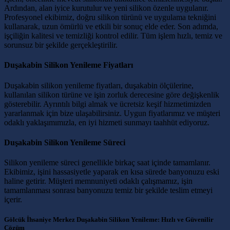
Ardından, alan iyice kurutulur ve yeni silikon özenle uygulanır.
Profesyonel ekibimiz, doğru silikon türünü ve uygulama tekniğini
kullanarak, uzun ömürlü ve etkili bir sonuç elde eder. Son adımda,
işçiliğin kalitesi ve temizliği kontrol edilir. Tüm işlem hızlı, temiz ve
sorunsuz bir şekilde gerçekleştirilir.
Duşakabin Silikon Yenileme Fiyatları
Duşakabin silikon yenileme fiyatları, duşakabin ölçülerine,
kullanılan silikon türüne ve işin zorluk derecesine göre değişkenlik
gösterebilir. Ayrıntılı bilgi almak ve ücretsiz keşif hizmetimizden
yararlanmak için bize ulaşabilirsiniz. Uygun fiyatlarımız ve müşteri
odaklı yaklaşımımızla, en iyi hizmeti sunmayı taahhüt ediyoruz.
Duşakabin Silikon Yenileme Süreci
Silikon yenileme süreci genellikle birkaç saat içinde tamamlanır.
Ekibimiz, işini hassasiyetle yaparak en kısa sürede banyonuzu eski
haline getirir. Müşteri memnuniyeti odaklı çalışmamız, işin
tamamlanması sonrası banyonuzu temiz bir şekilde teslim etmeyi
içerir.
Gölcük İhsaniye Merkez Duşakabin Silikon Yenileme: Hızlı ve Güvenilir
Çözüm