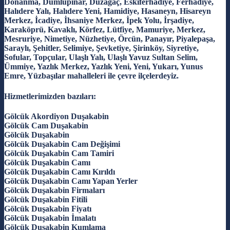
Donanma, Dumlupınar, Düzağaç, Eskiferhadiye, Ferhadiye,
Halıdere Yalı, Halıdere Yeni, Hamidiye, Hasaneyn, Hisareyn
Merkez, İcadiye, İhsaniye Merkez, İpek Yolu, İrşadiye,
Karaköprü, Kavaklı, Körfez, Lütfiye, Mamuriye, Merkez,
Mesruriye, Nimetiye, Nüzhetiye, Örcün, Panayır, Piyalepaşa,
Saraylı, Şehitler, Selimiye, Şevketiye, Şirinköy, Siyretiye,
Sofular, Topçular, Ulaşlı Yalı, Ulaşlı Yavuz Sultan Selim,
Ümmiye, Yazlık Merkez, Yazlık Yeni, Yeni, Yukarı, Yunus
Emre, Yüzbaşılar mahalleleri ile çevre ilçelerdeyiz.
Hizmetlerimizden bazıları:
Gölcük Akordiyon Duşakabin
Gölcük Cam Duşakabin
Gölcük Duşakabin
Gölcük Duşakabin Cam Değişimi
Gölcük Duşakabin Cam Tamiri
Gölcük Duşakabin Camı
Gölcük Duşakabin Camı Kırıldı
Gölcük Duşakabin Camı Yapan Yerler
Gölcük Duşakabin Firmaları
Gölcük Duşakabin Fitili
Gölcük Duşakabin Fiyatı
Gölcük Duşakabin İmalatı
Gölcük Duşakabin Kumlama