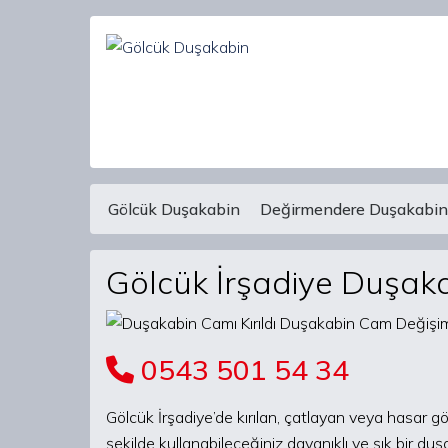
Gölcük Duşakabin
Değirmendere Duşakabin
Main Navigation
Gölcük İrşadiye Duşak
0543 501 54 34
Gölcük İrşadiye’de kırılan, çatlayan veya hasar g
şekilde kullanabileceğiniz dayanıklı ve şık bir du