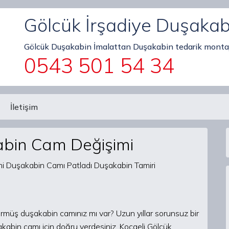
Gölcük İrşadiye Duşaka
Gölcük Duşakabin İmalattan Duşakabin tedarik montaj
0543 501 54 34
İletişim
abin Cam Değişimi
örmüş duşakabin camınız mı var? Uzun yıllar sorunsuz bir
şakabin camı için doğru yerdesiniz. Kocaeli Gölcük