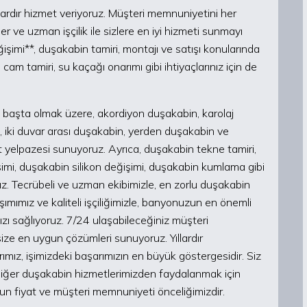
ardır hizmet veriyoruz. Müşteri memnuniyetini her
r ve uzman işçilik ile sizlere en iyi hizmeti sunmayı
şimi**, duşakabin tamiri, montajı ve satışı konularında
 cam tamiri, su kaçağı onarımı gibi ihtiyaçlarınız için de
başta olmak üzere, akordiyon duşakabin, karolaj
iki duvar arası duşakabin, yerden duşakabin ve
 yelpazesi sunuyoruz. Ayrıca, duşakabin tekne tamiri,
imi, duşakabin silikon değişimi, duşakabin kumlama gibi
uz. Tecrübeli ve uzman ekibimizle, en zorlu duşakabin
aşımımız ve kaliteli işçiliğimizle, banyonuzun en önemli
ızı sağlıyoruz. 7/24 ulaşabileceğiniz müşteri
 size en uygun çözümleri sunuyoruz. Yıllardır
mız, işimizdeki başarımızın en büyük göstergesidir. Siz
iğer duşakabin hizmetlerimizden faydalanmak için
gun fiyat ve müşteri memnuniyeti önceliğimizdir.