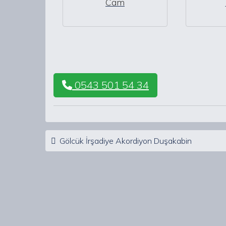
Cam
0543 501 54 34
Post navigation
Gölcük İrşadiye Akordiyon Duşakabin