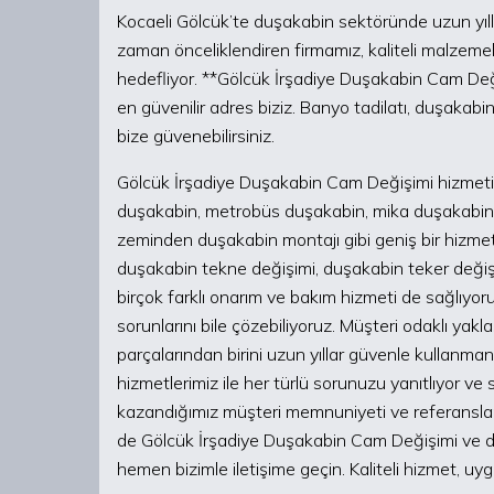
Kocaeli Gölcük’te duşakabin sektöründe uzun yıll
zaman önceliklendiren firmamız, kaliteli malzemele
hedefliyor. **Gölcük İrşadiye Duşakabin Cam Deği
en güvenilir adres biziz. Banyo tadilatı, duşakabin
bize güvenebilirsiniz.
Gölcük İrşadiye Duşakabin Cam Değişimi hizmeti 
duşakabin, metrobüs duşakabin, mika duşakabin, 
zeminden duşakabin montajı gibi geniş bir hizmet
duşakabin tekne değişimi, duşakabin teker değiş
birçok farklı onarım ve bakım hizmeti de sağlıyor
sorunlarını bile çözebiliyoruz. Müşteri odaklı yakl
parçalarından birini uzun yıllar güvenle kullanman
hizmetlerimiz ile her türlü sorunuzu yanıtlıyor ve
kazandığımız müşteri memnuniyeti ve referansları
de Gölcük İrşadiye Duşakabin Cam Değişimi ve d
hemen bizimle iletişime geçin. Kaliteli hizmet, uy