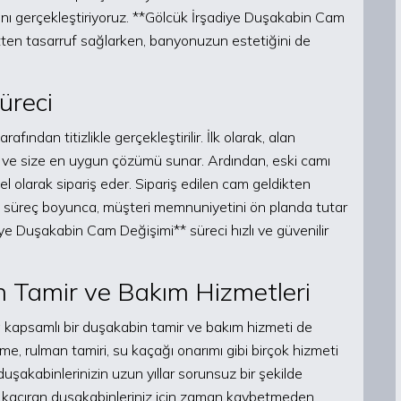
ını gerçekleştiriyoruz. **Gölcük İrşadiye Duşakabin Cam
ten tasarruf sağlarken, banyonuzun estetiğini de
üreci
ından titizlikle gerçekleştirilir. İlk olarak, alan
r ve size en uygun çözümü sunar. Ardından, eski camı
el olarak sipariş eder. Sipariş edilen cam geldikten
 Tüm süreç boyunca, müşteri memnuniyetini ön planda tutar
diye Duşakabin Cam Değişimi** süreci hızlı ve güvenilir
in Tamir ve Bakım Hizmetleri
 kapsamlı bir duşakabin tamir ve bakım hizmeti de
eme, rulman tamiri, su kaçağı onarımı gibi birçok hizmeti
uşakabinlerinizin uzun yıllar sorunsuz bir şekilde
su kaçıran duşakabinleriniz için zaman kaybetmeden