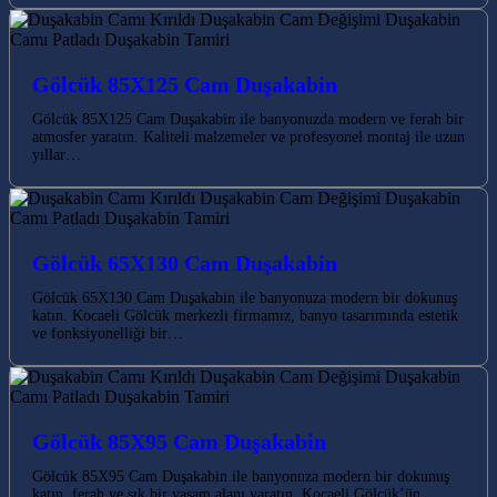
Gölcük 85X125 Cam Duşakabin
Gölcük 85X125 Cam Duşakabin ile banyonuzda modern ve ferah bir
atmosfer yaratın. Kaliteli malzemeler ve profesyonel montaj ile uzun
yıllar…
Gölcük 65X130 Cam Duşakabin
Gölcük 65X130 Cam Duşakabin ile banyonuza modern bir dokunuş
katın. Kocaeli Gölcük merkezli firmamız, banyo tasarımında estetik
ve fonksiyonelliği bir…
Gölcük 85X95 Cam Duşakabin
Gölcük 85X95 Cam Duşakabin ile banyonuza modern bir dokunuş
katın, ferah ve şık bir yaşam alanı yaratın. Kocaeli Gölcük’ün