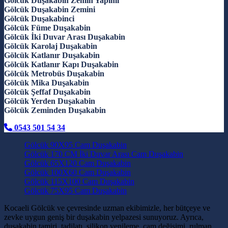
Gölcük Duşakabin Zemin Yapımı
Gölcük Duşakabin Zemini
Gölcük Duşakabinci
Gölcük Füme Duşakabin
Gölcük İki Duvar Arası Duşakabin
Gölcük Karolaj Duşakabin
Gölcük Katlanır Duşakabin
Gölcük Katlanır Kapı Duşakabin
Gölcük Metrobüs Duşakabin
Gölcük Mika Duşakabin
Gölcük Şeffaf Duşakabin
Gölcük Yerden Duşakabin
Gölcük Zeminden Duşakabin
0543 501 54 34
Gölcük 90X95 Cam Duşakabin
Gölcük 170 CM İki Duvar Arası Cam Duşakabin
Gölcük 65X120 Cam Duşakabin
Gölcük 100X60 Cam Duşakabin
Gölcük 115X100 Cam Duşakabin
Gölcük 75X95 Cam Duşakabin
Kocaeli Gölcük ve çevresinde uzman ekibimizle, her bütçeye ve
zevke uygun geniş bir duşakabin yelpazesi sunuyoruz. Ayrıca,
duşakabin tamiri, tadilatı, silikon yenileme, cam değişimi, rulman