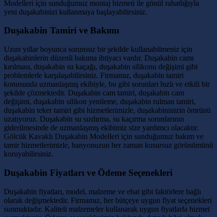
Modelleri için sunduğumuz montaj hizmeti ile gönül rahatlığıyla
yeni duşakabinizi kullanmaya başlayabilirsiniz.
Duşakabin Tamiri ve Bakımı
Uzun yıllar boyunca sorunsuz bir şekilde kullanabilmeniz için
duşakabinlerin düzenli bakıma ihtiyacı vardır. Duşakabin camı
kırılması, duşakabin su kaçağı, duşakabin silikonu değişimi gibi
problemlerle karşılaşabilirsiniz. Firmamız, duşakabin tamiri
konusunda uzmanlaşmış ekibiyle, bu gibi sorunları hızlı ve etkili bir
şekilde çözmektedir. Duşakabin cam tamiri, duşakabin cam
değişimi, duşakabin silikon yenileme, duşakabin rulman tamiri,
duşakabin teker tamiri gibi hizmetlerimizle, duşakabininizin ömrünü
uzatıyoruz. Duşakabin su sızdırma, su kaçırma sorunlarının
giderilmesinde de uzmanlaşmış ekibimiz size yardımcı olacaktır.
Gölcük Kavaklı Duşakabin Modelleri için sunduğumuz bakım ve
tamir hizmetlerimizle, banyonuzun her zaman kusursuz görünümünü
koruyabilirsiniz.
Duşakabin Fiyatları ve Ödeme Seçenekleri
Duşakabin fiyatları, model, malzeme ve ebat gibi faktörlere bağlı
olarak değişmektedir. Firmamız, her bütçeye uygun fiyat seçenekleri
sunmaktadır. Kaliteli malzemeler kullanarak uygun fiyatlarla hizmet