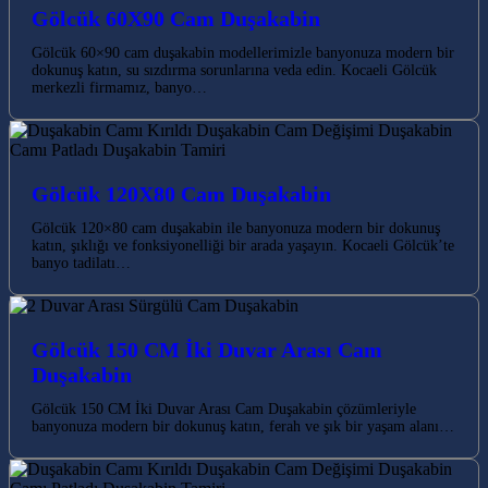
Gölcük 60X90 Cam Duşakabin
Gölcük 60×90 cam duşakabin modellerimizle banyonuza modern bir
dokunuş katın, su sızdırma sorunlarına veda edin. Kocaeli Gölcük
merkezli firmamız, banyo…
Gölcük 120X80 Cam Duşakabin
Gölcük 120×80 cam duşakabin ile banyonuza modern bir dokunuş
katın, şıklığı ve fonksiyonelliği bir arada yaşayın. Kocaeli Gölcük’te
banyo tadilatı…
Gölcük 150 CM İki Duvar Arası Cam
Duşakabin
Gölcük 150 CM İki Duvar Arası Cam Duşakabin çözümleriyle
banyonuza modern bir dokunuş katın, ferah ve şık bir yaşam alanı…