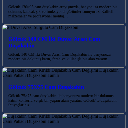
Gölcük 130×95 cam duşakabin arayışınızda, banyonuza modern bir
dokunuş katacak şık ve fonksiyonel çözümler sunuyoruz. Kaliteli
malzemeler ve profesyonel montaj…
Gölcük 140 CM İki Duvar Arası Cam
Duşakabin
Gölcük 140 CM İki Duvar Arası Cam Duşakabin ile banyonuza
modern bir dokunuş katın, ferah ve kullanışlı bir alan yaratın.…
Gölcük 75X75 Cam Duşakabin
Gölcük 75×75 cam duşakabin ile banyonuza modern bir dokunuş
katın, konforlu ve şık bir yaşam alanı yaratın. Gölcük’te duşakabin
ihtiyaçlarınız…