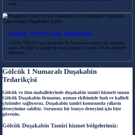
önde…
Gölcük 70X125 Cam Duşakabin
Gölcük 70X125 Cam Duşakabin ile banyonuza modern bir dokunuş
katın, ferahlığı ve şıklığı bir arada yaşayın. Kocaeli Gölcük merkezli
firmamız,…
Gölcük 1 Numaralı Duşakabin
Tedarikçisi
Gölcük ve tüm mahallelerinde duşakabin tamiri hizmeti sunan
Gölcük Duşakabin firmamız, uzman ekibimizle hızlı ve kaliteli
çözümler sağlıyoruz. Duşakabin tamiri konusunda yılların
deneyimine sahibiz. Sorunsuz bir banyo deneyimi için bize
güvenin.
Gölcük Duşakabin Tamiri hizmet bölgelerimiz: