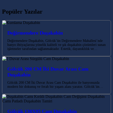
Popüler Yazılar
Değirmendere Duşakabin
Değirmendere Duşakabin, Gölcük’ün Değirmendere Mahallesi’nde
banyo ihtiyaçlarına yönelik kaliteli ve şık duşakabin çözümleri sunan
işletmeler tarafından sağlanmaktadır. Estetik, dayanıklılık ve…
Gölcük 200 CM İki Duvar Arası Cam
Duşakabin
Gölcük 200 CM İki Duvar Arası Cam Duşakabin ile banyonuzda
modern bir dokunuş ve ferah bir yaşam alanı yaratın. Gölcük’ün…
Gölcük 130X95 Cam Duşakabin