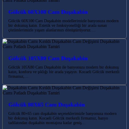
Gölcük 60X100 Cam Duşakabin
Gölcük 60X100 Cam Duşakabin modellerimizle banyonuza modern
bir dokunuş katın. Estetik ve fonksiyonelliği bir arada sunan
çözümlerimizle yaşam alanlarınızı dönüştürüyoruz.…
Gölcük 105X80 Cam Duşakabin
Gölcük 105X80 Cam Duşakabin ile banyonuza modern bir dokunuş
katın, konforu ve şıklığı bir arada yaşayın. Kocaeli Gölcük merkezli
firmamız,…
Gölcük 80X65 Cam Duşakabin
Gölcük 80×65 cam duşakabin seçeneklerimizle banyonuza modern
bir dokunuş katın. Kocaeli Gölcük merkezli firmamız, banyo
tadilatından duşakabin montajına kadar geniş…