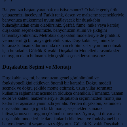
Banyonuzu baştan yaratmak mı istiyorsunuz? O halde geniş ürün
yelpazemizi inceleyin! Farklı renk, desen ve malzeme seçenekleriyle
banyonuza mükemmel uyum sağlayacak bir duşakabin
bulacağınızdan emin olabilirsiniz. Şeffaf, füme, mika veya karolaj
duşakabin seçeneklerimizle, banyonuzun stilini ve şıklığını
tamamlayabilirsiniz. Metrobüs duşakabin modelleriyle de pratiklik
ve modernliği bir araya getirebilirsiniz. Duşakabin seçiminizde
kararsız kalmanız durumunda uzman ekibimiz size yardımcı olmak
için buradadır. Gölcük Kavaklı Duşakabin Modelleri arasında size
en uygun olanı bulmanız için çeşitli seçenekler sunuyoruz.
Duşakabin Seçimi ve Montajı
Duşakabin seçimi, banyonuzun genel görünümünü ve
fonksiyonelliğini etkileyen önemli bir karardır. Doğru modeli
seçmek ve doğru şekilde monte ettirmek, uzun yıllar sorunsuz
kullanım sağlamanız açısından oldukça önemlidir. Firmamız, uzman
ekibi ve kaliteli malzemeleriyle, duşakabin seçiminizden montajına
kadar her aşamada yanınızda yer alır. Yerden duşakabin, zeminden
duşakabin montajı gibi farklı montaj seçenekleri sunarak
ihtiyaçlarınıza en uygun çözümü sunuyoruz. Ayrıca, iki duvar arası
duşakabin modelleri ile dar alanlarda bile ferah ve fonksiyonel bir
banyo deneyimi yaşamanızı sağlıyoruz. Gölcük Kavaklı Duşakabin