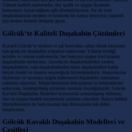
Yüksek kaliteli malzemeler, titiz işçilik ve uygun fiyatlarla
banyonuzu hayal ettiğiniz gibi dönüştürüyoruz. Siz de yeni
duşakabininizle modern ve konforlu bir banyo deneyimi yaşamak
için hemen bizimle iletişime geçin.
Gölcük’te Kaliteli Duşakabin Çözümleri
Kocaeli Gölcük’te modern ve şık banyolara sahip olmak isteyenler
için geniş bir duşakabin yelpazesi sunuyoruz. Yılların verdiği
tecrübe ve uzman kadromuzla, her banyoya uygun özel tasarım
duşakabinler üretiyoruz. Akordiyon duşakabinlerden yerden
duşakabinlere, cam duşakabinlerden füme duşakabinlere kadar
birçok model ve tasarım seçeneğiyle hizmetinizdeyiz. Banyonuzun
ölçülerine ve tarzınıza uygun mükemmel duşakabini bulmanıza
yardımcı oluyoruz. Müşterilerimizin ihtiyaçlarını ve beklentilerini
anlayarak, özelleştirilmiş çözümler sunmak önceliğimizdir. Gölcük
Kavaklı Duşakabin Modelleri konusunda uzmanlaşmış ekibimiz,
size en uygun modeli seçmenizde yardımcı olacaktır. Banyo tadilatı
hizmetlerimizle de banyonuzun tüm ihtiyaçlarını tek elden
karşılıyoruz.
Gölcük Kavaklı Duşakabin Modelleri ve
Çeşitleri