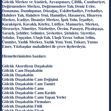
Gölcük Merkez ve Atatürk, Ayvazpınarı, Çiftlik, Cumhuriyet,
Değirmendere Merkez, Değirmendere Yalı, Deniz Evler,
Donanma, Dumlupınar, Düzağaç, Eskiferhadiye, Ferhadiye,
Halıdere Yalı, Halıdere Yeni, Hamidiye, Hasaneyn, Hisareyn
Merkez, İcadiye, İhsaniye Merkez, İpek Yolu, İrşadiye,
Karaköprü, Kavaklı, Körfez, Lütfiye, Mamuriye, Merkez,
Mesruriye, Nimetiye, Nüzhetiye, Örcün, Panayır, Piyalepaşa,
Saraylı, Şehitler, Selimiye, Şevketiye, Şirinköy, Siyretiye,
Sofular, Topçular, Ulaşlı Yalı, Ulaşlı Yavuz Sultan Selim,
Ümmiye, Yazlık Merkez, Yazlık Yeni, Yeni, Yukarı, Yunus
Emre, Yüzbaşılar mahalleleri ile çevre ilçelerdeyiz.
Hizmetlerimizden bazıları:
Gölcük Akordiyon Duşakabin
Gölcük Cam Duşakabin
Gölcük Duşakabin
Gölcük Duşakabin Cam Değişimi
Gölcük Duşakabin Cam Tamiri
Gölcük Duşakabin Camı
Gölcük Duşakabin Camı Kırıldı
Gölcük Duşakabin Camı Yapan Yerler
Gölcük Duşakabin Firmaları
Gölcük Duşakabin Fitili
Gölcük Duşakabin Fiyatı