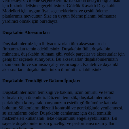
vermekteyiz. Ödeme seçeneklerimiz hakkında detaylı bilgi almak
için bizimle iletişime geçebilirsiniz. Gölcük Kavaklı Duşakabin
Modelleri için uygun fiyat seçeneklerimiz ve çeşitli ödeme
planlarımız mevcuttur. Size en uygun ödeme planını bulmanıza
yardımcı olmak için buradayız.
Duşakabin Aksesuarları
Duşakabinleriniz için ihtiyacınız olan tüm aksesuarları da
firmamızdan temin edebilirsiniz. Duşakabin fitili, duşakabin
mıknatısı, duşakabin rulmanı gibi yedek parçalar ve aksesuarlar için
geniş bir seçenek sunuyoruz. Bu aksesuarlar, duşakabinlerinizin
uzun ömürlü ve sorunsuz çalışmasını sağlar. Kaliteli ve dayanıklı
aksesuarlarla duşakabinlerinizin ömrünü uzatabilirsiniz.
Duşakabin Temizliği ve Bakımı İpuçları
Duşakabinlerinizin temizliği ve bakımı, uzun ömürlü ve temiz
kalmaları için önemlidir. Düzenli temizlik, duşakabinlerinizin
parlaklığını koruyarak banyonuzun estetik görünümüne katkıda
bulunur. Silikonların düzenli kontrolü ve gerektiğinde yenilenmesi,
su sızıntılarını önler. Duşakabin camlarınız için özel temizlik
malzemeleri kullanarak, leke oluşumunu engelleyebilirsiniz. Bu
sayede duşakabinlerinizin güzelliği ve performansı uzun yıllar
boyunca korunur.