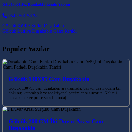
Gölcük Körfez Duşakabin Zemin Yapımı
0543 501 54 34
Post navigation
Gölcük Körfez Şeffaf Duşakabin
Gölcük Lütfiye Duşakabin Camı Kırıldı
Popüler Yazılar
Gölcük 130X95 Cam Duşakabin
Gölcük 130×95 cam duşakabin arayışınızda, banyonuza modern bir
dokunuş katacak şık ve fonksiyonel çözümler sunuyoruz. Kaliteli
malzemeler ve profesyonel montaj…
Gölcük 200 CM İki Duvar Arası Cam
Duşakabin