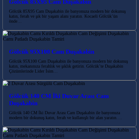
Gölcük 85X95 Cam Duşakabin
Gölcük 85X95 Cam Duşakabin ile banyonuza modern bir dokunuş
katın, ferah ve şık bir yaşam alanı yaratın. Kocaeli Gölcük’ün
önde…
Gölcük 95X100 Cam Duşakabin
Gölcük 95X100 Cam Duşakabin ile banyonuza modern bir dokunuş
katın, mekanınıza ferahlık ve şıklık getirin. Gölcük’te Duşakabin
Çözümlerinde Lider İsim…
Gölcük 140 CM İki Duvar Arası Cam
Duşakabin
Gölcük 140 CM İki Duvar Arası Cam Duşakabin ile banyonuza
modern bir dokunuş katın, ferah ve kullanışlı bir alan yaratın.…