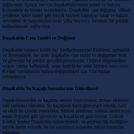
sağlıyoruz. Ayrıca, mevcut duşakabinlerinizin tamiri ve bakımı
konusunda da hizmet vermekteyiz. Duşakabin cam değişimi, silikon
yenileme, teker tamiri gibi birçok hizmeti kapsayan tamir ve bakım
servisimiz ile banyonuzun uzun yıllar boyunca sorunsuz bir şekilde
kullanılmasını sağlıyoruz.
Duşakabin Cam Tamiri ve Değişimi
Duşakabin camınız kırıldı mı? Endişelenmeyin! Ekibimiz, uzmanlık
ve deneyimiyle, her türlü duşakabin cam tamiri ve değişimini hızlı
ve güvenilir bir şekilde gerçekleştirmektedir. Orijinal ekipmanlara
uygun camlar kullanarak, uzun ömürlü bir tamir hizmeti sunuyoruz.
Kırılan camlarınızın hızlıca değiştirilmesi için 7/24 hizmet
vermekteyiz.
Duşakabin Su Kaçağı Sorunlarının Giderilmesi
Duşakabininizden su kaçırma sorunu yaşıyorsanız, uzman ekibimiz
size yardımcı olacaktır. Su kaçağının kaynağını tespit ederek, hızlı
ve etkili bir çözüm sunuyoruz. Silikon yenileme, rulman tamiri veya
tekne değişimi gibi işlemlerle su kaçaklarını gideriyoruz. Gölcük
Körfez Yerden Duşakabin ürünlerimizde, su geçirmezlik özelliğine
büyük önem vererek, bu tür sorunların yaşanma riskini minimize
ediyoruz.