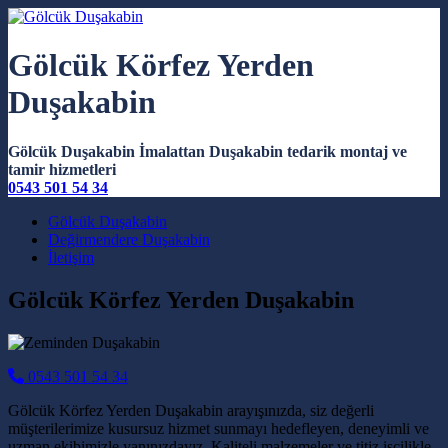
Gölcük Körfez Yerden
Duşakabin
Gölcük Duşakabin İmalattan Duşakabin tedarik montaj ve
tamir hizmetleri
0543 501 54 34
Main Navigation
Gölcük Duşakabin
Değirmendere Duşakabin
İletişim
Gölcük Körfez Yerden Duşakabin
0543 501 54 34
Gölcük Körfez Yerden Duşakabin arayışınızda, siz değerli
müşterilerimize kusursuz hizmet sunmayı hedefleyen, deneyimli ve
uzman ekibimizle yanınızdayız. Kaliteli malzemeler ve titiz işçilikle