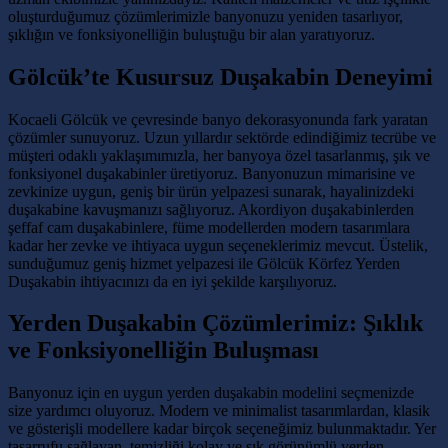
oluşturduğumuz çözümlerimizle banyonuzu yeniden tasarlıyor,
şıklığın ve fonksiyonelliğin buluştuğu bir alan yaratıyoruz.
Gölcük’te Kusursuz Duşakabin Deneyimi
Kocaeli Gölcük ve çevresinde banyo dekorasyonunda fark yaratan
çözümler sunuyoruz. Uzun yıllardır sektörde edindiğimiz tecrübe ve
müşteri odaklı yaklaşımımızla, her banyoya özel tasarlanmış, şık ve
fonksiyonel duşakabinler üretiyoruz. Banyonuzun mimarisine ve
zevkinize uygun, geniş bir ürün yelpazesi sunarak, hayalinizdeki
duşakabine kavuşmanızı sağlıyoruz. Akordiyon duşakabinlerden
şeffaf cam duşakabinlere, füme modellerden modern tasarımlara
kadar her zevke ve ihtiyaca uygun seçeneklerimiz mevcut. Üstelik,
sunduğumuz geniş hizmet yelpazesi ile Gölcük Körfez Yerden
Duşakabin ihtiyacınızı da en iyi şekilde karşılıyoruz.
Yerden Duşakabin Çözümlerimiz: Şıklık
ve Fonksiyonelliğin Buluşması
Banyonuz için en uygun yerden duşakabin modelini seçmenizde
size yardımcı oluyoruz. Modern ve minimalist tasarımlardan, klasik
ve gösterişli modellere kadar birçok seçeneğimiz bulunmaktadır. Yer
tasarrufu sağlayan, temizliği kolay ve şık görünümlü yerden