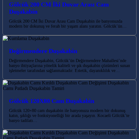
Gölcük 200 CM İki Duvar Arası Cam
Duşakabin
Gölcük 200 CM İki Duvar Arası Cam Duşakabin ile banyonuzda
modern bir dokunuş ve ferah bir yaşam alanı yaratın. Gölcük’ün…
Değirmendere Duşakabin
Değirmendere Duşakabin, Gölcük’ün Değirmendere Mahallesi’nde
banyo ihtiyaçlarına yönelik kaliteli ve şık duşakabin çözümleri sunan
işletmeler tarafından sağlanmaktadır. Estetik, dayanıklılık ve…
Gölcük 120X80 Cam Duşakabin
Gölcük 120×80 cam duşakabin ile banyonuza modern bir dokunuş
katın, şıklığı ve fonksiyonelliği bir arada yaşayın. Kocaeli Gölcük’te
banyo tadilatı…