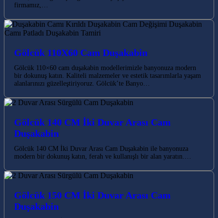
firmamız,…
Gölcük 110X60 Cam Duşakabin
Gölcük 110×60 cam duşakabin modellerimizle banyonuza modern
bir dokunuş katın. Kaliteli malzemeler ve estetik tasarımlarla yaşam
alanlarınızı güzelleştiriyoruz. Gölcük’te Banyo…
Gölcük 140 CM İki Duvar Arası Cam
Duşakabin
Gölcük 140 CM İki Duvar Arası Cam Duşakabin ile banyonuza
modern bir dokunuş katın, ferah ve kullanışlı bir alan yaratın.…
Gölcük 150 CM İki Duvar Arası Cam
Duşakabin