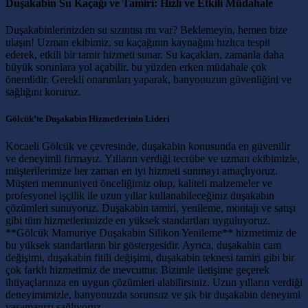
Duşakabin Su Kaçağı ve Tamiri: Hızlı ve Etkili Müdahale
Duşakabinlerinizden su sızıntısı mı var? Beklemeyin, hemen bize
ulaşın! Uzman ekibimiz, su kaçağının kaynağını hızlıca tespit
ederek, etkili bir tamir hizmeti sunar. Su kaçakları, zamanla daha
büyük sorunlara yol açabilir, bu yüzden erken müdahale çok
önemlidir. Gerekli onarımları yaparak, banyonuzun güvenliğini ve
sağlığını koruruz.
Gölcük’te Duşakabin Hizmetlerinin Lideri
Kocaeli Gölcük ve çevresinde, duşakabin konusunda en güvenilir
ve deneyimli firmayız. Yılların verdiği tecrübe ve uzman ekibimizle,
müşterilerimize her zaman en iyi hizmeti sunmayı amaçlıyoruz.
Müşteri memnuniyeti önceliğimiz olup, kaliteli malzemeler ve
profesyonel işçilik ile uzun yıllar kullanabileceğiniz duşakabin
çözümleri sunuyoruz. Duşakabin tamiri, yenileme, montajı ve satışı
gibi tüm hizmetlerimizde en yüksek standartları uyguluyoruz.
**Gölcük Mamuriye Duşakabin Silikon Yenileme** hizmetimiz de
bu yüksek standartların bir göstergesidir. Ayrıca, duşakabin cam
değişimi, duşakabin fitili değişimi, duşakabin teknesi tamiri gibi bir
çok farklı hizmetimiz de mevcuttur. Bizimle iletişime geçerek
ihtiyaçlarınıza en uygun çözümleri alabilirsiniz. Uzun yılların verdiği
deneyimimizle, banyonuzda sorunsuz ve şık bir duşakabin deneyimi
yaşamanızı sağlıyoruz.