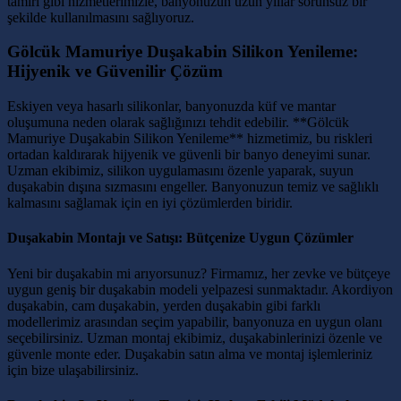
tamiri gibi hizmetlerimizle, banyonuzun uzun yıllar sorunsuz bir
şekilde kullanılmasını sağlıyoruz.
Gölcük Mamuriye Duşakabin Silikon Yenileme:
Hijyenik ve Güvenilir Çözüm
Eskiyen veya hasarlı silikonlar, banyonuzda küf ve mantar
oluşumuna neden olarak sağlığınızı tehdit edebilir. **Gölcük
Mamuriye Duşakabin Silikon Yenileme** hizmetimiz, bu riskleri
ortadan kaldırarak hijyenik ve güvenli bir banyo deneyimi sunar.
Uzman ekibimiz, silikon uygulamasını özenle yaparak, suyun
duşakabin dışına sızmasını engeller. Banyonuzun temiz ve sağlıklı
kalmasını sağlamak için en iyi çözümlerden biridir.
Duşakabin Montajı ve Satışı: Bütçenize Uygun Çözümler
Yeni bir duşakabin mi arıyorsunuz? Firmamız, her zevke ve bütçeye
uygun geniş bir duşakabin modeli yelpazesi sunmaktadır. Akordiyon
duşakabin, cam duşakabin, yerden duşakabin gibi farklı
modellerimiz arasından seçim yapabilir, banyonuza en uygun olanı
seçebilirsiniz. Uzman montaj ekibimiz, duşakabinlerinizi özenle ve
güvenle monte eder. Duşakabin satın alma ve montaj işlemleriniz
için bize ulaşabilirsiniz.