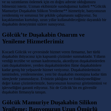
ve su sızıntılarını önlemek için en doğru adreste olduğunuzu
bilmenizi isteriz. Uzman ekibimizle sunduğumuz kaliteli **Gölcük
Mamuriye Duşakabin Silikon Yenileme** hizmetiyle, banyonuzun
yenilenmiş ve sorunsuz bir şekilde çalışmasını sağlıyoruz. Su
kaçaklarından kurtulup, uzun yıllar kullanabileceğiniz dayanıklı bir
duşakabin deneyimini sizlere sunuyoruz.
Gölcük’te Duşakabin Onarım ve
Yenileme Hizmetlerimiz
Kocaeli Gölcük ve çevresinde hizmet veren firmamız, her türlü
duşakabin ihtiyacınız için kapsamlı çözümler sunmaktadır. Yılların
verdiği tecrübe ve uzman kadromuzla, akordiyon duşakabinlerden
cam duşakabinlere, yerden duşakabinlerden füme duşakabinlere
kadar geniş bir yelpazede hizmet veriyoruz. Duşakabinlerinizin
tamirinden, yenilenmesine, yeni bir duşakabin montajına kadar tüm
süreçlerde yanınızdayız. Evinizin şıklığına ve fonksiyonelliğine
değer katan çözümlerimizle, banyonuzun kusursuz görünümünü ve
işlevselliğini garanti ediyoruz. Siz de Gölcük’ün en güvenilir
duşakabin firmasıyla tanışın.
Gölcük Mamuriye Duşakabin Silikon
Yenileme: Banyonuzun Uzun Ömürlü