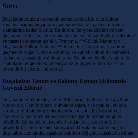
Sırrı
Duşakabinlerinizin en önemli parçalarından biri olan silikon,
zamanla aşınma ve yıpranmaya maruz kalarak çatlayabilir ve su
sızıntılarına neden olabilir. Bu durum, banyonuzda küf ve nem
oluşumuna yol açar, aynı zamanda zamanla daha büyük problemlere
ve masraflara neden olabilir. Firmamız, **Gölcük Mamuriye
Duşakabin Silikon Yenileme** hizmetiyle, bu sorunların önüne
geçmenizi sağlar. Uzman ekibimiz, en kaliteli silikon malzemeleri
kullanarak, duşakabin silikonlarınızı özenle ve titizlikle yeniler. Su
sızıntılarını engellemek ve banyonuzun hijyenini korumak için
güvenilir bir çözüm sunuyoruz.
Duşakabin Tamiri ve Bakımı: Uzman Ekibimizle
Güvenli Ellerde
Duşakabinlerinizde oluşan her türlü soruna hızlı ve etkili çözümler
sunuyoruz. Cam kırılması, rulman arızaları, su kaçakları, silikon
sorunları gibi birçok problemi yerinde tespit edip, kısa sürede
çözüyoruz. Tecrübeli teknisyenlerimiz, işinde uzman ve güler
yüzlüdür. En kaliteli malzemeleri kullanarak, uzun ömürlü ve
güvenilir bir tamir hizmeti sunuyoruz. Duşakabin cam değişimi,
duşakabin cam tamiri, duşakabin silikon değişimi, duşakabin rulman