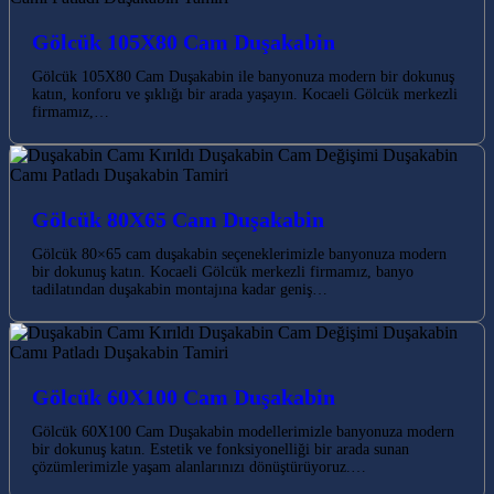
Gölcük 105X80 Cam Duşakabin
Gölcük 105X80 Cam Duşakabin ile banyonuza modern bir dokunuş
katın, konforu ve şıklığı bir arada yaşayın. Kocaeli Gölcük merkezli
firmamız,…
Gölcük 80X65 Cam Duşakabin
Gölcük 80×65 cam duşakabin seçeneklerimizle banyonuza modern
bir dokunuş katın. Kocaeli Gölcük merkezli firmamız, banyo
tadilatından duşakabin montajına kadar geniş…
Gölcük 60X100 Cam Duşakabin
Gölcük 60X100 Cam Duşakabin modellerimizle banyonuza modern
bir dokunuş katın. Estetik ve fonksiyonelliği bir arada sunan
çözümlerimizle yaşam alanlarınızı dönüştürüyoruz.…