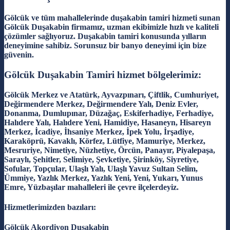
Gölcük ve tüm mahallelerinde duşakabin tamiri hizmeti sunan
Gölcük Duşakabin firmamız, uzman ekibimizle hızlı ve kaliteli
çözümler sağlıyoruz. Duşakabin tamiri konusunda yılların
deneyimine sahibiz. Sorunsuz bir banyo deneyimi için bize
güvenin.
Gölcük Duşakabin Tamiri hizmet bölgelerimiz:
Gölcük Merkez ve Atatürk, Ayvazpınarı, Çiftlik, Cumhuriyet,
Değirmendere Merkez, Değirmendere Yalı, Deniz Evler,
Donanma, Dumlupınar, Düzağaç, Eskiferhadiye, Ferhadiye,
Halıdere Yalı, Halıdere Yeni, Hamidiye, Hasaneyn, Hisareyn
Merkez, İcadiye, İhsaniye Merkez, İpek Yolu, İrşadiye,
Karaköprü, Kavaklı, Körfez, Lütfiye, Mamuriye, Merkez,
Mesruriye, Nimetiye, Nüzhetiye, Örcün, Panayır, Piyalepaşa,
Saraylı, Şehitler, Selimiye, Şevketiye, Şirinköy, Siyretiye,
Sofular, Topçular, Ulaşlı Yalı, Ulaşlı Yavuz Sultan Selim,
Ümmiye, Yazlık Merkez, Yazlık Yeni, Yeni, Yukarı, Yunus
Emre, Yüzbaşılar mahalleleri ile çevre ilçelerdeyiz.
Hizmetlerimizden bazıları:
Gölcük Akordiyon Duşakabin