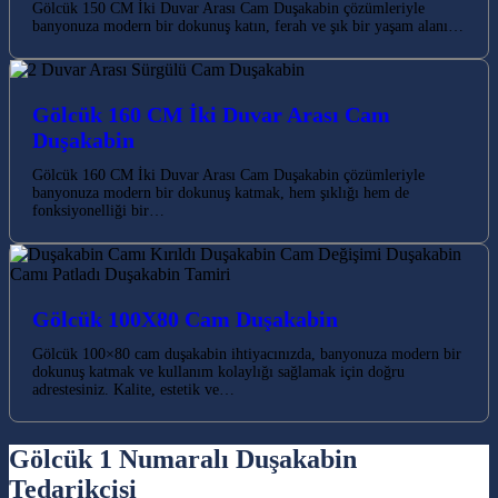
Gölcük 150 CM İki Duvar Arası Cam Duşakabin çözümleriyle
banyonuza modern bir dokunuş katın, ferah ve şık bir yaşam alanı…
Gölcük 160 CM İki Duvar Arası Cam
Duşakabin
Gölcük 160 CM İki Duvar Arası Cam Duşakabin çözümleriyle
banyonuza modern bir dokunuş katmak, hem şıklığı hem de
fonksiyonelliği bir…
Gölcük 100X80 Cam Duşakabin
Gölcük 100×80 cam duşakabin ihtiyacınızda, banyonuza modern bir
dokunuş katmak ve kullanım kolaylığı sağlamak için doğru
adrestesiniz. Kalite, estetik ve…
Gölcük 1 Numaralı Duşakabin
Tedarikçisi