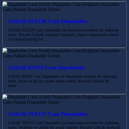
Gölcük 65X130 Cam Duşakabin
Gölcük 65X130 Cam Duşakabin ile banyonuza modern bir dokunuş
katın. Kocaeli Gölcük merkezli firmamız, banyo tasarımında estetik
ve fonksiyonelliği bir…
Gölcük 85X95 Cam Duşakabin
Gölcük 85X95 Cam Duşakabin ile banyonuza modern bir dokunuş
katın, ferah ve şık bir yaşam alanı yaratın. Kocaeli Gölcük’ün
önde…
Gölcük 70X125 Cam Duşakabin
Gölcük 70X125 Cam Duşakabin ile banyonuza modern bir dokunuş
katın, ferahlığı ve şıklığı bir arada yaşayın. Kocaeli Gölcük merkezli