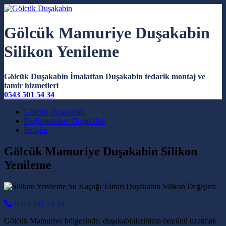
Gölcük Mamuriye Duşakabin
Silikon Yenileme
Gölcük Duşakabin İmalattan Duşakabin tedarik montaj ve
tamir hizmetleri
0543 501 54 34
Main Navigation
Gölcük Duşakabin
Değirmendere Duşakabin
İletişim
Gölcük Mamuriye Duşakabin Silikon
Yenileme
0543 501 54 34
Gölcük Mamuriye bölgesinde, duşakabinlerinizin ömrünü uzatmak