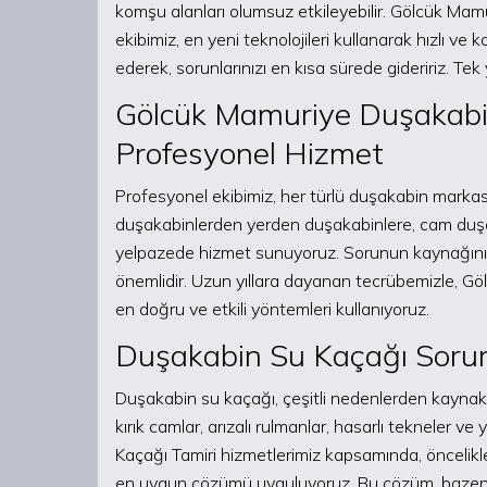
komşu alanları olumsuz etkileyebilir. Gölcük M
ekibimiz, en yeni teknolojileri kullanarak hızlı ve k
ederek, sorunlarınızı en kısa sürede gideririz. T
Gölcük Mamuriye Duşakabin
Profesyonel Hizmet
Profesyonel ekibimiz, her türlü duşakabin marka
duşakabinlerden yerden duşakabinlere, cam duşa
yelpazede hizmet sunuyoruz. Sorunun kaynağını
önemlidir. Uzun yıllara dayanan tecrübemizle, G
en doğru ve etkili yöntemleri kullanıyoruz.
Duşakabin Su Kaçağı Sorunl
Duşakabin su kaçağı, çeşitli nedenlerden kaynaklan
kırık camlar, arızalı rulmanlar, hasarlı tekneler 
Kaçağı Tamiri hizmetlerimiz kapsamında, öncelikl
en uygun çözümü uyguluyoruz. Bu çözüm, bazen ba