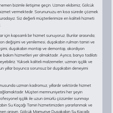
hemen bizimle iletişime geçin. Uzman ekibimiz, Gölcük
de hizmet vermektedir. Sorununuzu en kısa sürede çözmek
adayız. Siz değerli müşterilerimize en kaliteli hizmeti
.
r için kapsamlı bir hizmet sunuyoruz. Bunlar arasında;
kon değişimi ve yenilemesi, duşakabin rulman tamiri ve
işimi, duşakabin montajı ve demontajı, akordiyon
 bakım hizmetleri yer almaktadır. Ayrıca, banyo tadilatı
ebiliriz. Yüksek kaliteli malzemeler, uzman işçilik ve
un yıllar boyunca sorunsuz bir duşakabin deneyimi
nusunda uzman kadromuz, yıllardır sektörde hizmet
ğlamaktadır. Müşteri memnuniyetini her şeyin
rofesyonel işçilik ile uzun ömürlü çözümler sunmayı
abin Su Kaçağı Tamiri hizmetimizden yararlanmak ve
men arayın. Gölcük Mamuriye Duşakabin Su Kaçağı