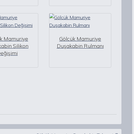
ük Mamuriye
Gölcük Mamuriye
abin Silikon
Duşakabin Rulmanı
eğişimi