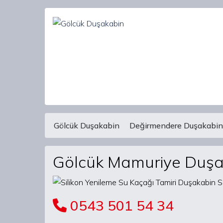
Gölcük Duşakabin
Değirmendere Duşakabin
Main Navigation
Gölcük Mamuriye Duşak
0543 501 54 34