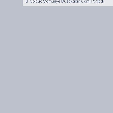
Gölcük Mamuriye Duşakabin Camı Patladı