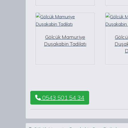
Gölcük Mamuriye
Gölc
Duşakabin Tadilatı
Duşak
D
0543 501 54 34
Post navigation