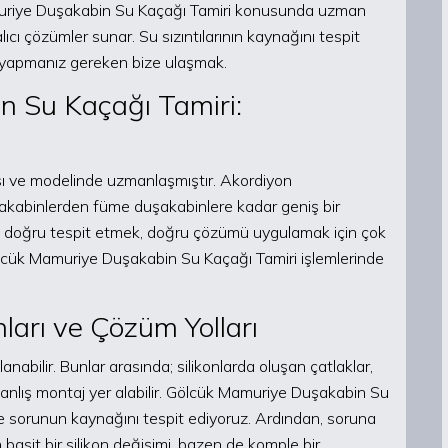
amuriye Duşakabin Su Kaçağı Tamiri konusunda uzman
alıcı çözümler sunar. Su sızıntılarının kaynağını tespit
ek yapmanız gereken bize ulaşmak.
 Su Kaçağı Tamiri:
sı ve modelinde uzmanlaşmıştır. Akordiyon
kabinlerden füme duşakabinlere kadar geniş bir
 doğru tespit etmek, doğru çözümü uygulamak için çok
ölcük Mamuriye Duşakabin Su Kaçağı Tamiri işlemlerinde
arı ve Çözüm Yolları
abilir. Bunlar arasında; silikonlarda oluşan çatlaklar,
ve yanlış montaj yer alabilir. Gölcük Mamuriye Duşakabin Su
e sorunun kaynağını tespit ediyoruz. Ardından, soruna
sit bir silikon değişimi, bazen de komple bir