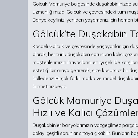
Gölcük Mamuriye bölgesinde duşakabininizde su k
uzmanlığımızla, Gölcük ve çevresindeki tüm müşteri
Banyo keyfinizi yeniden yaşamanız için hemen bi
Gölcük’te Duşakabin Ta
Kocaeli Gölcük ve çevresinde yaşayanlar için du
olarak, her türlü duşakabin sorununa kalıcı çözüml
müşterilerimizin ihtiyaçlarını en iyi şekilde karşı
estetiği bir araya getirerek, size kusursuz bir du
hallederiz! Birçok farklı marka ve model duşakab
hizmetinizdeyiz.
Gölcük Mamuriye Duşak
Hızlı ve Kalıcı Çözümle
Duşakabinler banyolarımızın vazgeçilmez parçala
dolayı çeşitli sorunlar ortaya çıkabilir. Bunları