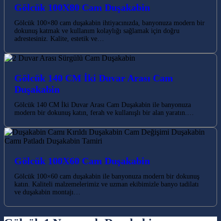
Gölcük 100X80 Cam Duşakabin
Gölcük 100×80 cam duşakabin ihtiyacınızda, banyonuza modern bir
dokunuş katmak ve kullanım kolaylığı sağlamak için doğru
adrestesiniz. Kalite, estetik ve…
Gölcük 140 CM İki Duvar Arası Cam
Duşakabin
Gölcük 140 CM İki Duvar Arası Cam Duşakabin ile banyonuza
modern bir dokunuş katın, ferah ve kullanışlı bir alan yaratın.…
Gölcük 100X60 Cam Duşakabin
Gölcük 100×60 cam duşakabin ile banyonuza modern bir dokunuş
katın. Kaliteli malzemelerimiz ve uzman ekibimizle banyo tadilatı
ve duşakabin montajı…