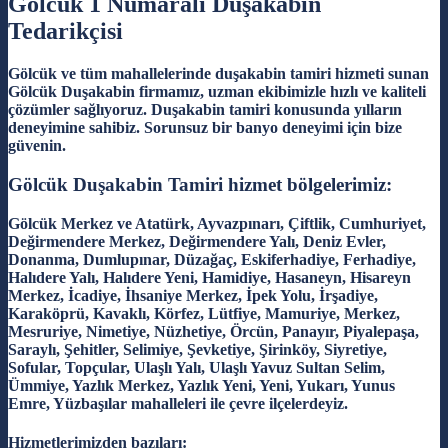
Gölcük 1 Numaralı Duşakabin
Tedarikçisi
Gölcük ve tüm mahallelerinde duşakabin tamiri hizmeti sunan
Gölcük Duşakabin firmamız, uzman ekibimizle hızlı ve kaliteli
çözümler sağlıyoruz. Duşakabin tamiri konusunda yılların
deneyimine sahibiz. Sorunsuz bir banyo deneyimi için bize
güvenin.
Gölcük Duşakabin Tamiri hizmet bölgelerimiz:
Gölcük Merkez ve Atatürk, Ayvazpınarı, Çiftlik, Cumhuriyet,
Değirmendere Merkez, Değirmendere Yalı, Deniz Evler,
Donanma, Dumlupınar, Düzağaç, Eskiferhadiye, Ferhadiye,
Halıdere Yalı, Halıdere Yeni, Hamidiye, Hasaneyn, Hisareyn
Merkez, İcadiye, İhsaniye Merkez, İpek Yolu, İrşadiye,
Karaköprü, Kavaklı, Körfez, Lütfiye, Mamuriye, Merkez,
Mesruriye, Nimetiye, Nüzhetiye, Örcün, Panayır, Piyalepaşa,
Saraylı, Şehitler, Selimiye, Şevketiye, Şirinköy, Siyretiye,
Sofular, Topçular, Ulaşlı Yalı, Ulaşlı Yavuz Sultan Selim,
Ümmiye, Yazlık Merkez, Yazlık Yeni, Yeni, Yukarı, Yunus
Emre, Yüzbaşılar mahalleleri ile çevre ilçelerdeyiz.
Hizmetlerimizden bazıları: