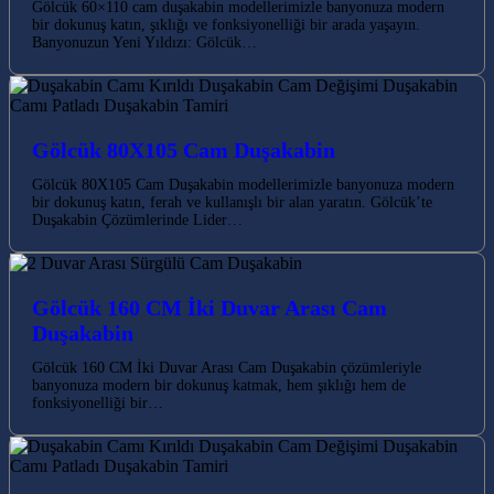
Gölcük 60×110 cam duşakabin modellerimizle banyonuza modern
bir dokunuş katın, şıklığı ve fonksiyonelliği bir arada yaşayın.
Banyonuzun Yeni Yıldızı: Gölcük…
Gölcük 80X105 Cam Duşakabin
Gölcük 80X105 Cam Duşakabin modellerimizle banyonuza modern
bir dokunuş katın, ferah ve kullanışlı bir alan yaratın. Gölcük’te
Duşakabin Çözümlerinde Lider…
Gölcük 160 CM İki Duvar Arası Cam
Duşakabin
Gölcük 160 CM İki Duvar Arası Cam Duşakabin çözümleriyle
banyonuza modern bir dokunuş katmak, hem şıklığı hem de
fonksiyonelliği bir…