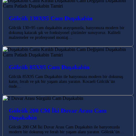
Gölcük 130X95 Cam Duşakabin
Gölcük 130×95 cam duşakabin arayışınızda, banyonuza modern bir
dokunuş katacak şık ve fonksiyonel çözümler sunuyoruz. Kaliteli
malzemeler ve profesyonel montaj…
Gölcük 85X95 Cam Duşakabin
Gölcük 85X95 Cam Duşakabin ile banyonuza modern bir dokunuş
katın, ferah ve şık bir yaşam alanı yaratın. Kocaeli Gölcük’ün
önde…
Gölcük 200 CM İki Duvar Arası Cam
Duşakabin
Gölcük 200 CM İki Duvar Arası Cam Duşakabin ile banyonuzda
modern bir dokunuş ve ferah bir yaşam alanı yaratın. Gölcük’ün…