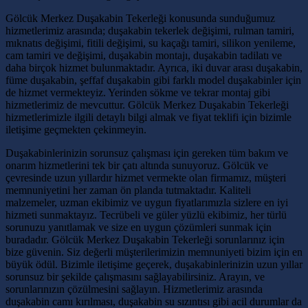
Gölcük Merkez Duşakabin Tekerleği konusunda sunduğumuz
hizmetlerimiz arasında; duşakabin tekerlek değişimi, rulman tamiri,
mıknatıs değişimi, fitili değişimi, su kaçağı tamiri, silikon yenileme,
cam tamiri ve değişimi, duşakabin montajı, duşakabin tadilatı ve
daha birçok hizmet bulunmaktadır. Ayrıca, iki duvar arası duşakabin,
füme duşakabin, şeffaf duşakabin gibi farklı model duşakabinler için
de hizmet vermekteyiz. Yerinden sökme ve tekrar montaj gibi
hizmetlerimiz de mevcuttur. Gölcük Merkez Duşakabin Tekerleği
hizmetlerimizle ilgili detaylı bilgi almak ve fiyat teklifi için bizimle
iletişime geçmekten çekinmeyin.
Duşakabinlerinizin sorunsuz çalışması için gereken tüm bakım ve
onarım hizmetlerini tek bir çatı altında sunuyoruz. Gölcük ve
çevresinde uzun yıllardır hizmet vermekte olan firmamız, müşteri
memnuniyetini her zaman ön planda tutmaktadır. Kaliteli
malzemeler, uzman ekibimiz ve uygun fiyatlarımızla sizlere en iyi
hizmeti sunmaktayız. Tecrübeli ve güler yüzlü ekibimiz, her türlü
sorunuzu yanıtlamak ve size en uygun çözümleri sunmak için
buradadır. Gölcük Merkez Duşakabin Tekerleği sorunlarınız için
bize güvenin. Siz değerli müşterilerimizin memnuniyeti bizim için en
büyük ödül. Bizimle iletişime geçerek, duşakabinlerinizin uzun yıllar
sorunsuz bir şekilde çalışmasını sağlayabilirsiniz. Arayın, ve
sorunlarınızın çözülmesini sağlayın. Hizmetlerimiz arasında
duşakabin camı kırılması, duşakabin su sızıntısı gibi acil durumlar da