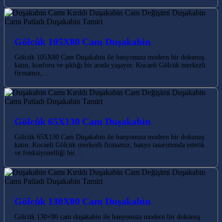
Gölcük 105X80 Cam Duşakabin
Gölcük 105X80 Cam Duşakabin ile banyonuza modern bir dokunuş
katın, konforu ve şıklığı bir arada yaşayın. Kocaeli Gölcük merkezli
firmamız,…
Gölcük 65X130 Cam Duşakabin
Gölcük 65X130 Cam Duşakabin ile banyonuza modern bir dokunuş
katın. Kocaeli Gölcük merkezli firmamız, banyo tasarımında estetik
ve fonksiyonelliği bir…
Gölcük 130X80 Cam Duşakabin
Gölcük 130×80 cam duşakabin ile banyonuza modern bir dokunuş