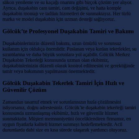
slikon yenileme ve su kaçağı onarımı gibi birçok çözüm yer alıyor.
Ayrıca, duşakabin cam tamiri, cam değişimi, ve hatta komple
duşakabin montajı ve tadilatı hizmetleri de sunmaktayız. Her türlü
marka ve model duşakabin için uzman desteği sağlıyoruz.
Gölcük’te Profesyonel Duşakabin Tamiri ve Bakımı
Duşakabinlerinizin düzenli bakımı, uzun ömürlü ve sorunsuz
kullanım için oldukça önemlidir. Paslanan veya kırılan tekerlekler, su
sızıntılarına ve daha büyük sorunlara yol açabilir. Gölcük Merkez
Duşakabin Tekerleği konusunda uzman olan ekibimiz,
duşakabinlerinizin düzenli olarak kontrol edilmesini ve gerektiğinde
tamir veya bakımının yapılmasını önermektedir.
Gölcük Duşakabin Tekerlek Tamiri İçin Hızlı ve
Güvenilir Çözüm
Zamandan tasarruf etmek ve sorunlarınızın hızla çözülmesini
istiyorsanız, doğru adrestesiniz. Gölcük’te duşakabin tekerleği tamiri
konusunda uzmanlaşmış ekibimiz, hızlı ve güvenilir hizmet
sunmaktadır. Müşteri memnuniyetini önceliklendiren firmamız, en
uygun fiyatlarla kaliteli hizmet sunmayı hedeflemektedir. Acil
durumlarda dahi size en kısa sürede ulaşarak yardımcı oluyoruz.