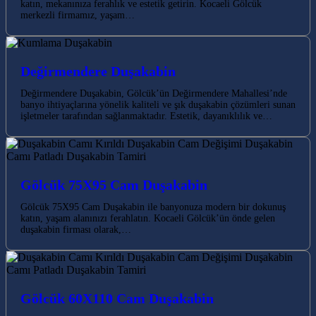
katın, mekanınıza ferahlık ve estetik getirin. Kocaeli Gölcük
merkezli firmamız, yaşam…
Değirmendere Duşakabin
Değirmendere Duşakabin, Gölcük’ün Değirmendere Mahallesi’nde
banyo ihtiyaçlarına yönelik kaliteli ve şık duşakabin çözümleri sunan
işletmeler tarafından sağlanmaktadır. Estetik, dayanıklılık ve…
Gölcük 75X95 Cam Duşakabin
Gölcük 75X95 Cam Duşakabin ile banyonuza modern bir dokunuş
katın, yaşam alanınızı ferahlatın. Kocaeli Gölcük’ün önde gelen
duşakabin firması olarak,…
Gölcük 60X110 Cam Duşakabin