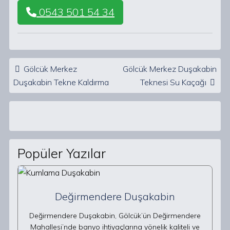
0543 501 54 34
Post navigation
Gölcük Merkez
Gölcük Merkez Duşakabin
Duşakabin Tekne Kaldırma
Teknesi Su Kaçağı
Popüler Yazılar
Değirmendere Duşakabin
Değirmendere Duşakabin, Gölcük’ün Değirmendere
Mahallesi’nde banyo ihtiyaçlarına yönelik kaliteli ve