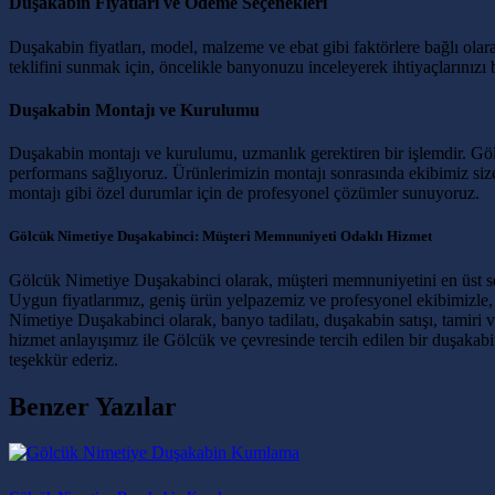
Duşakabin Fiyatları ve Ödeme Seçenekleri
Duşakabin fiyatları, model, malzeme ve ebat gibi faktörlere bağlı ol
teklifini sunmak için, öncelikle banyonuzu inceleyerek ihtiyaçlarınızı 
Duşakabin Montajı ve Kurulumu
Duşakabin montajı ve kurulumu, uzmanlık gerektiren bir işlemdir. Gö
performans sağlıyoruz. Ürünlerimizin montajı sonrasında ekibimiz si
montajı gibi özel durumlar için de profesyonel çözümler sunuyoruz.
Gölcük Nimetiye Duşakabinci: Müşteri Memnuniyeti Odaklı Hizmet
Gölcük Nimetiye Duşakabinci olarak, müşteri memnuniyetini en üst sev
Uygun fiyatlarımız, geniş ürün yelpazemiz ve profesyonel ekibimizle
Nimetiye Duşakabinci olarak, banyo tadilatı, duşakabin satışı, tamiri v
hizmet anlayışımız ile Gölcük ve çevresinde tercih edilen bir duşakabin
teşekkür ederiz.
Benzer Yazılar