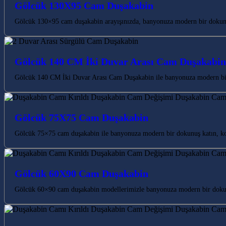
Gölcük 130X95 Cam Duşakabin
Gölcük 130×95 cam duşakabin arayışınızda, banyonuza modern bir dokunu
Gölcük 140 CM İki Duvar Arası Cam Duşakabin
Gölcük 140 CM İki Duvar Arası Cam Duşakabin ile banyonuza modern bir d
Gölcük 75X75 Cam Duşakabin
Gölcük 75×75 cam duşakabin ile banyonuza modern bir dokunuş katın, konf
Gölcük 60X90 Cam Duşakabin
Gölcük 60×90 cam duşakabin modellerimizle banyonuza modern bir dokunu