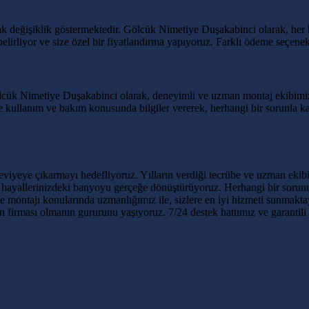
arak değişiklik göstermektedir. Gölcük Nimetiye Duşakabinci olarak, he
belirliyor ve size özel bir fiyatlandırma yapıyoruz. Farklı ödeme seçenek
lcük Nimetiye Duşakabinci olarak, deneyimli ve uzman montaj ekibimiz 
ze kullanım ve bakım konusunda bilgiler vererek, herhangi bir sorunla
iyeye çıkarmayı hedefliyoruz. Yılların verdiği tecrübe ve uzman ekibi
, hayallerinizdeki banyoyu gerçeğe dönüştürüyoruz. Herhangi bir sorunu
e montajı konularında uzmanlığımız ile, sizlere en iyi hizmeti sunmaktay
 firması olmanın gururunu yaşıyoruz. 7/24 destek hattımız ve garantili ü