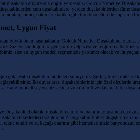
bir duşakabin arıyorsanız doğru yerdesiniz. Gölcük Nimetiye Duşakabinc
duşakabinlerden cam duşakabinlere, yerden duşakabinlerden füme duşa
n montajı, tamiri, bakımı ve tadilatı gibi tüm hizmetleri de kapsamlı bi
zmet, Uygun Fiyat
dan büyük önem taşımaktadır. Gölcük Nimetiye Duşakabinci olarak, en k
yoruz. Sizlere sunduğumuz geniş ürün yelpazesi ve uygun fiyatlarımızla
iz, size en uygun modeli seçmenizde yardımcı olacak ve ihtiyaçlarını
n çok çeşitli duşakabin modelleri sunuyoruz. Şeffaf, füme, mika ve karo
ğlayabilirsiniz. İki duvar arası duşakabinleriniz için özel ölçülerde ü
z. Hangi modeli seçerseniz seçin, uzun ömürlü ve dayanıklı bir duşaka
 Duşakabinci olarak, duşakabin tamiri ve bakımı konusunda da uzmanlaşm
akabin tekerlekleri bozuldu mu? Duşakabin fitilleri değiştirilmeli mi?
imi, tekne tamiri ve su kaçağı onarımı gibi hizmetlerimizle banyonuzun 
iz.