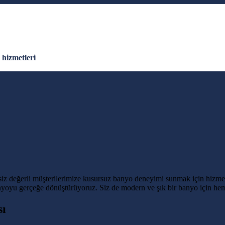
hizmetleri
z değerli müşterilerimize kusursuz banyo deneyimi sunmak için hizmeti
nyoyu gerçeğe dönüştürüyoruz. Siz de modern ve şık bir banyo için hem
sı