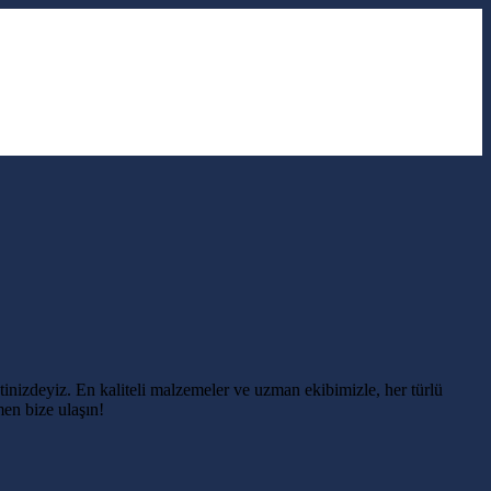
nizdeyiz. En kaliteli malzemeler ve uzman ekibimizle, her türlü
en bize ulaşın!