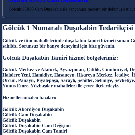
Gölcük 85X95 Cam Duşakabin ile banyonuza modern bir dokunuş katın, fe
Gölcük 1 Numaralı Duşakabin Tedarikçisi
Gölcük ve tüm mahallelerinde duşakabin tamiri hizmeti sunan Gö
sahibiz. Sorunsuz bir banyo deneyimi için bize güvenin.
Gölcük Duşakabin Tamiri hizmet bölgelerimiz:
Gölcük Merkez ve Atatürk, Ayvazpınarı, Çiftlik, Cumhuriyet, D
Halıdere Yeni, Hamidiye, Hasaneyn, Hisareyn Merkez, İcadiye, İ
Örcün, Panayır, Piyalepaşa, Saraylı, Şehitler, Selimiye, Şevketiye
Yunus Emre, Yüzbaşılar mahalleleri ile çevre ilçelerdeyiz.
Hizmetlerimizden bazıları:
Gölcük Akordiyon Duşakabin
Gölcük Cam Duşakabin
Gölcük Duşakabin
Gölcük Duşakabin Cam Değişimi
Gölcük Duşakabin Cam Tamiri