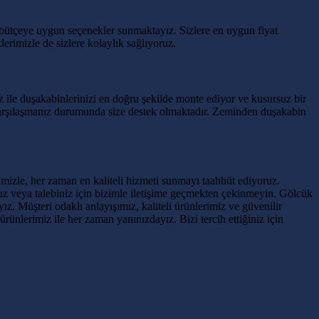
r bütçeye uygun seçenekler sunmaktayız. Sizlere en uygun fiyat
lerimizle de sizlere kolaylık sağlıyoruz.
ile duşakabinlerinizi en doğru şekilde monte ediyor ve kusursuz bir
 karşılaşmanız durumunda size destek olmaktadır. Zeminden duşakabin
mizle, her zaman en kaliteli hizmeti sunmayı taahhüt ediyoruz.
z veya talebiniz için bizimle iletişime geçmekten çekinmeyin. Gölcük
ız. Müşteri odaklı anlayışımız, kaliteli ürünlerimiz ve güvenilir
rünlerimiz ile her zaman yanınızdayız. Bizi tercih ettiğiniz için