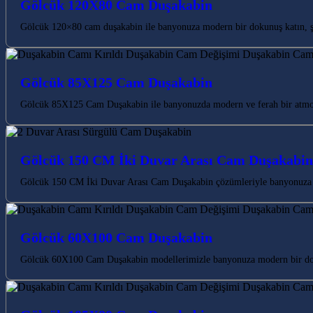
Gölcük 120X80 Cam Duşakabin
Gölcük 120×80 cam duşakabin ile banyonuza modern bir dokunuş katın, şık
Gölcük 85X125 Cam Duşakabin
Gölcük 85X125 Cam Duşakabin ile banyonuzda modern ve ferah bir atmosfe
Gölcük 150 CM İki Duvar Arası Cam Duşakabin
Gölcük 150 CM İki Duvar Arası Cam Duşakabin çözümleriyle banyonuza m
Gölcük 60X100 Cam Duşakabin
Gölcük 60X100 Cam Duşakabin modellerimizle banyonuza modern bir dokun