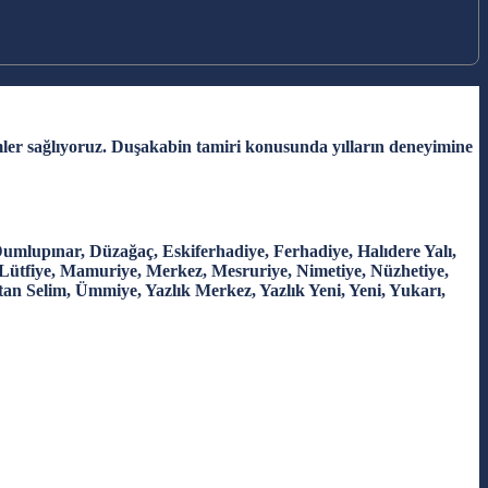
mler sağlıyoruz. Duşakabin tamiri konusunda yılların deneyimine
mlupınar, Düzağaç, Eskiferhadiye, Ferhadiye, Halıdere Yalı,
 Lütfiye, Mamuriye, Merkez, Mesruriye, Nimetiye, Nüzhetiye,
Sultan Selim, Ümmiye, Yazlık Merkez, Yazlık Yeni, Yeni, Yukarı,