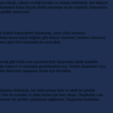
i olarak, yılların verdiği tecrübe ve uzman ekibimizle, her bütçeye
kabinlere kadar birçok model arasından seçim yapabilir, banyonuzu
r şekilde sunuyoruz.
aliteli malzemeleri kullanarak, uzun yıllar sorunsuz
, banyonuzu hayal ettiğiniz gibi dekore etmenize yardımcı oluyoruz.
za göre özel tasarımlar da sunacaktır.
laj gibi farklı cam seçenekleriyle banyonuza şıklık katabilir,
retim yapıyor ve montajını gerçekleştiriyoruz. Yerden duşakabin veya
bin deneyimi yaşamanız bizim için önceliktir.
ış ekibimizle, her türlü sorunu hızlı ve etkili bir şekilde
 Tüm bu sorunlar ve daha fazlası için bize ulaşın. Duşakabin cam
sorunsuz bir şekilde çalışmasını sağlıyoruz. Duşakabin kumlama