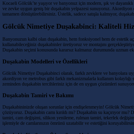
Kocaeli Gölcük’te yaşıyor ve banyonuz için modern, şık ve dayanıklı 
ve zevke uygun geniş bir duşakabin yelpazesi sunuyoruz. Akordiyon 
tamamen dönüştürebilirsiniz. Üstelik, sadece satışla kalmıyor, duşakabi
Gölcük Nimetiye Duşakabinci: Kaliteli Hi
Banyonuzun kalbi olan duşakabin, hem fonksiyonel hem de estetik açı
kullanabileceğiniz duşakabinler üretiyoruz ve montajını gerçekleştiri
Duşakabin seçimi konusunda kararsız kalmanız durumunda uzman ekibim
Duşakabin Modelleri ve Özellikleri
Gölcük Nimetiye Duşakabinci olarak, farklı zevklere ve banyolara uygu
akordiyon ve metrobus gibi farklı mekanizmalarla kullanım kolaylığı sa
zeminden duşakabin tercihleriniz için de en uygun çözümleri sunuyoru
Duşakabin Tamiri ve Bakımı
Duşakabininizde oluşan sorunlar için endişelenmeyin! Gölcük Nimetiye
çözüyoruz. Duşakabin camı kırıldı mı? Duşakabin su kaçırıyor mu? Duş
tamiri, cam değişimi, silikon yenileme, rulman tamiri, tekerlek değiş
işlemiyle de camlarınızın ömrünü uzatabilir ve estetiğini koruyabilirsin