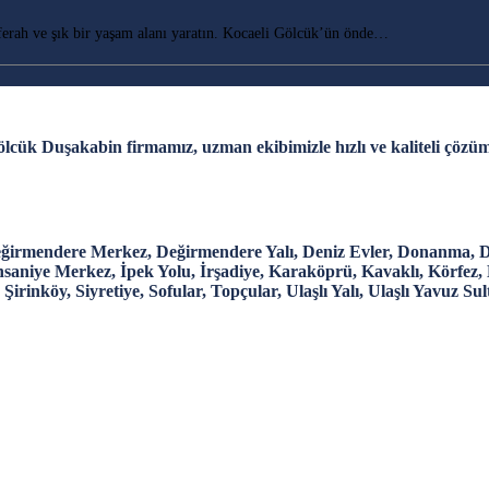
rah ve şık bir yaşam alanı yaratın. Kocaeli Gölcük’ün önde…
lcük Duşakabin firmamız, uzman ekibimizle hızlı ve kaliteli çözü
eğirmendere Merkez, Değirmendere Yalı, Deniz Evler, Donanma, Du
hsaniye Merkez, İpek Yolu, İrşadiye, Karaköprü, Kavaklı, Körfez,
, Şirinköy, Siyretiye, Sofular, Topçular, Ulaşlı Yalı, Ulaşlı Yavuz 