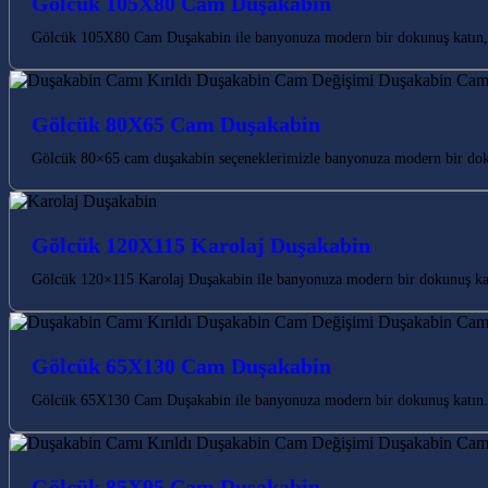
Gölcük 105X80 Cam Duşakabin
Gölcük 105X80 Cam Duşakabin ile banyonuza modern bir dokunuş katın, k
Gölcük 80X65 Cam Duşakabin
Gölcük 80×65 cam duşakabin seçeneklerimizle banyonuza modern bir doku
Gölcük 120X115 Karolaj Duşakabin
Gölcük 120×115 Karolaj Duşakabin ile banyonuza modern bir dokunuş katı
Gölcük 65X130 Cam Duşakabin
Gölcük 65X130 Cam Duşakabin ile banyonuza modern bir dokunuş katın. K
Gölcük 85X95 Cam Duşakabin