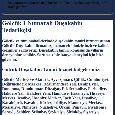
banyonuza modern bir dokunuş katın. Estetik ve fonksiyonelliği bir
araya getiren…
Gölcük 1 Numaralı Duşakabin
Tedarikçisi
Gölcük ve tüm mahallelerinde duşakabin tamiri hizmeti sunan
Gölcük Duşakabin firmamız, uzman ekibimizle hızlı ve kaliteli
çözümler sağlıyoruz. Duşakabin tamiri konusunda yılların
deneyimine sahibiz. Sorunsuz bir banyo deneyimi için bize
güvenin.
Gölcük Duşakabin Tamiri hizmet bölgelerimiz:
Gölcük Merkez ve Atatürk, Ayvazpınarı, Çiftlik, Cumhuriyet,
Değirmendere Merkez, Değirmendere Yalı, Deniz Evler,
Donanma, Dumlupınar, Düzağaç, Eskiferhadiye, Ferhadiye,
Halıdere Yalı, Halıdere Yeni, Hamidiye, Hasaneyn, Hisareyn
Merkez, İcadiye, İhsaniye Merkez, İpek Yolu, İrşadiye,
Karaköprü, Kavaklı, Körfez, Lütfiye, Mamuriye, Merkez,
Mesruriye, Nimetiye, Nüzhetiye, Örcün, Panayır, Piyalepaşa,
Saraylı, Şehitler, Selimiye, Şevketiye, Şirinköy, Siyretiye,