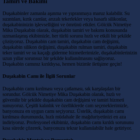
Tamiri ve Bakımı
Duşakabinler zamanla aşınma ve yıpranmaya maruz kalabilir. Su
sızıntıları, kırık camlar, arızalı tekerlekler veya hasarlı silikonlar,
duşakabininizin işlevselliğini ve ömrünü etkiler. Gölcük Nimetiye
Mika Duşakabin olarak, duşakabin tamiri ve bakımı konusunda
uzmanlaşmış ekibimizle, her türlü sorunu hızlı ve etkili bir şekilde
çözüyoruz. Duşakabin cam tamiri, duşakabin cam değişimi,
duşakabin silikon değişimi, duşakabin rulman tamiri, duşakabin
teker tamiri ve su kaçağı giderme hizmetlerimizle, duşakabinlerinizin
uzun yıllar sorunsuz bir şekilde kullanılmasını sağlıyoruz.
Duşakabin camınız kırıldıysa, hemen bizimle iletişime geçin!
Duşakabin Camı ile İlgili Sorunlar
Duşakabin camı kırılması veya çatlaması, sık karşılaşılan bir
sorundur. Gölcük Nimetiye Mika Duşakabin olarak, hızlı ve
güvenilir bir şekilde duşakabin cam değişimi ve tamiri hizmeti
sunuyoruz. Çeşitli kalınlık ve özelliklerde cam seçeneklerimizle,
banyonuza en uygun camı seçiyoruz. Üstelik, duşakabin camı
kırılması durumunda, hızlı müdahale ile mağduriyetinizi en aza
indiriyoruz. Profesyonel ekibimiz, duşakabin camı kırıldı sorununu
kısa sürede çözerek, banyonuzu tekrar kullanılabilir hale getiriyor.