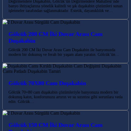
Değirmendere Duşakabin, Gölcük’ün Değirmendere Mahallesi’nde
banyo ihtiyaçlarına yönelik kaliteli ve şık duşakabin çözümleri sunan
işletmeler tarafından sağlanmaktadır. Estetik, dayanıklılık ve…
Gölcük 200 CM İki Duvar Arası Cam
Duşakabin
Gölcük 200 CM İki Duvar Arası Cam Duşakabin ile banyonuzda
modern bir dokunuş ve ferah bir yaşam alanı yaratın. Gölcük’ün…
Gölcük 70X80 Cam Duşakabin
Gölcük 70×80 cam duşakabin çözümleriyle banyonuza modern bir
dokunuş katın, konforunuzu artırın ve su sızıntısı gibi sorunlara veda
edin. Gölcük…
Gölcük 150 CM İki Duvar Arası Cam