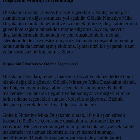
Duşakabin Montajı ve Demontajı
Duşakabin montajı, hassas bir işçilik gerektirir. Yanlış montaj, su
sızıntılarına ve diğer sorunlara yol açabilir. Gölcük Nimetiye Mika
Duşakabin olarak, deneyimli ve uzman ekibimizle, duşakabinlerinizi
güvenli ve sağlam bir şekilde monte ediyoruz. Ayrıca, mevcut
duşakabinlerinizin demontajı ve yeni duşakabinlerin montajı
işlemlerinde de size destek oluyoruz. Zeminden duşakabin montajı
konusunda da uzmanlaşmış ekibimiz, işinizi titizlikle yaparak, uzun
yıllar sorunsuz bir kullanım sağlıyor.
Duşakabin Fiyatları ve Ödeme Seçenekleri
Duşakabin fiyatları, model, malzeme, boyut ve ek özelliklere bağlı
olarak değişiklik gösterir. Gölcük Nimetiye Mika Duşakabin olarak,
her bütçeye uygun duşakabin seçenekleri sunuyoruz. Kaliteli
malzemeler kullanarak uygun fiyatlar sunuyor ve müşterilerimize
farklı ödeme seçenekleri sunarak kolaylık sağlıyoruz. Bizimle
iletişime geçerek detaylı fiyat bilgisi alabilirsiniz.
Gölcük Nimetiye Mika Duşakabin olarak, 10 yılı aşkın süredir
Kocaeli Gölcük ve çevresinde duşakabin sektöründe hizmet
veriyoruz. Müşteri memnuniyetini ön planda tutarak, yüksek kaliteli
malzemeler ve uzman ekibimizle, en iyi hizmeti sunmayı
hedefliyoruz. Duşakabin satışının yanı sıra, duşakabin tamiri,