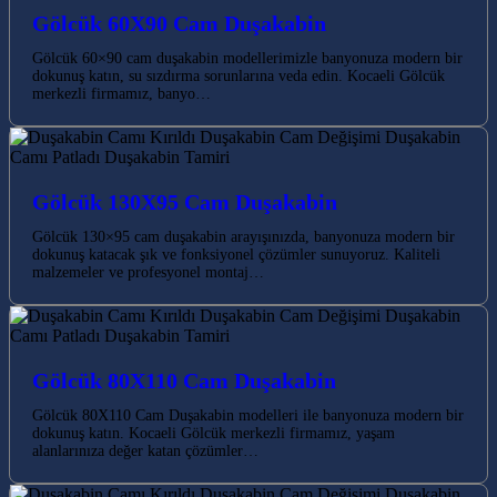
Gölcük 60X90 Cam Duşakabin
Gölcük 60×90 cam duşakabin modellerimizle banyonuza modern bir
dokunuş katın, su sızdırma sorunlarına veda edin. Kocaeli Gölcük
merkezli firmamız, banyo…
Gölcük 130X95 Cam Duşakabin
Gölcük 130×95 cam duşakabin arayışınızda, banyonuza modern bir
dokunuş katacak şık ve fonksiyonel çözümler sunuyoruz. Kaliteli
malzemeler ve profesyonel montaj…
Gölcük 80X110 Cam Duşakabin
Gölcük 80X110 Cam Duşakabin modelleri ile banyonuza modern bir
dokunuş katın. Kocaeli Gölcük merkezli firmamız, yaşam
alanlarınıza değer katan çözümler…