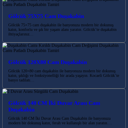
Gölcük 75X75 Cam Duşakabin
Gölcük 75×75 cam duşakabin ile banyonuza modern bir dokunuş
katın, konforlu ve şık bir yaşam alanı yaratın. Gölcük’te duşakabin
ihtiyaçlarınız…
Gölcük 120X80 Cam Duşakabin
Gölcük 120×80 cam duşakabin ile banyonuza modern bir dokunuş
katın, şıklığı ve fonksiyonelliği bir arada yaşayın. Kocaeli Gölcük’te
banyo tadilatı…
Gölcük 140 CM İki Duvar Arası Cam
Duşakabin
Gölcük 140 CM İki Duvar Arası Cam Duşakabin ile banyonuza
modern bir dokunuş katın, ferah ve kullanışlı bir alan yaratın.…