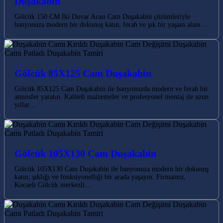
Duşakabin
Gölcük 150 CM İki Duvar Arası Cam Duşakabin çözümleriyle
banyonuza modern bir dokunuş katın, ferah ve şık bir yaşam alanı…
Gölcük 85X125 Cam Duşakabin
Gölcük 85X125 Cam Duşakabin ile banyonuzda modern ve ferah bir
atmosfer yaratın. Kaliteli malzemeler ve profesyonel montaj ile uzun
yıllar…
Gölcük 105X130 Cam Duşakabin
Gölcük 105X130 Cam Duşakabin ile banyonuza modern bir dokunuş
katın, şıklığı ve fonksiyonelliği bir arada yaşayın. Firmamız,
Kocaeli Gölcük merkezli…