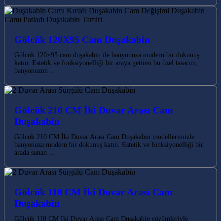
Gölcük 120X95 Cam Duşakabin
Gölcük 120×95 cam duşakabin ile banyonuza modern bir dokunuş
katın. Estetik ve fonksiyonelliği bir araya getiren bu özel tasarım,
banyonuzun…
Gölcük 210 CM İki Duvar Arası Cam
Duşakabin
Gölcük 210 CM İki Duvar Arası Cam Duşakabin modellerimizle
banyonuza modern bir dokunuş katın. Estetik ve fonksiyonelliği bir
arada sunan…
Gölcük 110 CM İki Duvar Arası Cam
Duşakabin
Gölcük 110 CM İki Duvar Arası Cam Duşakabin çözümleriyle