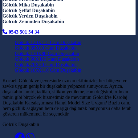
Gölcük Mika Duşakabin
Gölcük Şeffaf Duşakabin
Gölcük Yerden Duşakabin
Gölcük Zeminden Duşakabin
0543 501 54 34
Gölcük 120X115 Cam Duşakabin
Gölcük 85X80 Cam Duşakabin
Gölcük 130X80 Cam Duşakabin
Gölcük 60X110 Cam Duşakabin
Gölcük 70X70 Cam Duşakabin
Gölcük 105X110 Cam Duşakabin
Kocaeli Gölcük ve çevresinde uzman ekibimizle, her bütçeye ve
zevke uygun geniş bir duşakabin yelpazesi sunuyoruz. Ayrıca,
duşakabin tamiri, tadilatı, silikon yenileme, cam değişimi, rulman
tamiri gibi birçok ek hizmetimiz de mevcuttur. Gölcük'te Karolaj
Duşakabin Karşılaştırması Hangi Model Size Uygun? Buzlu cam,
hem gizlilik sağlayan hem de ışığı dağıtarak banyonuzu daha ferah
gösteren mükemmel bir seçenektir.
Gölcük Duşakabin