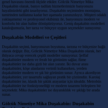
genel havasını önemli ölçüde etkiler. Gölcük Nimetiye Mika
Duşakabin olarak, banyo tadilatı hizmetlerimizle banyonuzu
hayalinizdeki gibi tasarlıyoruz. Duşakabin seçiminden montajına,
tamirinden tadilatına kadar her aşamada yanınızdayız. Müşteri odaklı
yaklaşımımız ve profesyonel ekibimiz ile, banyonuzu modern ve
konforlu bir alan haline dönüştürüyoruz. Geniş duşakabin modelleri
kataloğumuzla, her tarza ve bütçeye uygun seçenekler sunuyoruz.
Duşakabin Modelleri ve Çeşitleri
Duşakabin seçimi, banyonuzun boyutuna, tarzına ve bütçenize bağlı
olarak değişir. Biz, Gölcük Nimetiye Mika Duşakabin olarak, her
ihtiyaca cevap verecek çeşitli modeller sunuyoruz: Şeffaf
duşakabinler modern ve ferah bir görünüm sağlar, füme
duşakabinler ise daha gizli bir alan yaratır. İki duvar arası
duşakabinler, köşe alanlarını verimli kullanırken, yerden
duşakabinler modern ve şık bir görünüm sunar. Ayrıca akordiyon
duşakabinler, yer tasarrufu sağlayan pratik bir çözümdür. Karolaj
duşakabinler ise, klasik bir şıklık arayanlar için idealdir. Metrobüs
duşakabinler ise fonksiyonelliği ve modern tasarımı birleştiren bir
seçenektir. Mika duşakabinler ise dayanıklılık ve şıklığı bir arada
sunar.
Gölcük Nimetiye Mika Duşakabin: Duşakabin