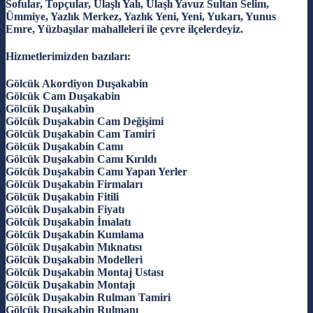
Sofular, Topçular, Ulaşlı Yalı, Ulaşlı Yavuz Sultan Selim,
Ümmiye, Yazlık Merkez, Yazlık Yeni, Yeni, Yukarı, Yunus
Emre, Yüzbaşılar mahalleleri ile çevre ilçelerdeyiz.
Hizmetlerimizden bazıları:
Gölcük Akordiyon Duşakabin
Gölcük Cam Duşakabin
Gölcük Duşakabin
Gölcük Duşakabin Cam Değişimi
Gölcük Duşakabin Cam Tamiri
Gölcük Duşakabin Camı
Gölcük Duşakabin Camı Kırıldı
Gölcük Duşakabin Camı Yapan Yerler
Gölcük Duşakabin Firmaları
Gölcük Duşakabin Fitili
Gölcük Duşakabin Fiyatı
Gölcük Duşakabin İmalatı
Gölcük Duşakabin Kumlama
Gölcük Duşakabin Mıknatısı
Gölcük Duşakabin Modelleri
Gölcük Duşakabin Montaj Ustası
Gölcük Duşakabin Montajı
Gölcük Duşakabin Rulman Tamiri
Gölcük Duşakabin Rulmanı