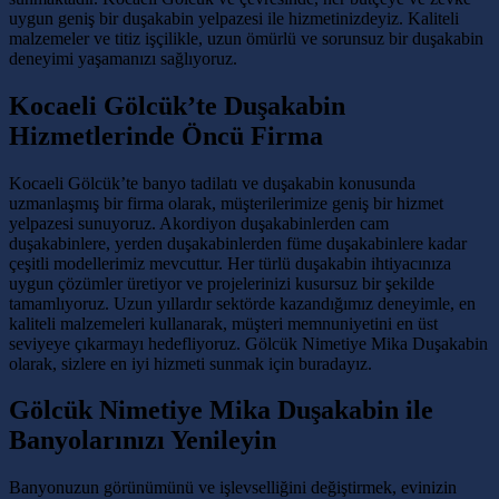
uygun geniş bir duşakabin yelpazesi ile hizmetinizdeyiz. Kaliteli
malzemeler ve titiz işçilikle, uzun ömürlü ve sorunsuz bir duşakabin
deneyimi yaşamanızı sağlıyoruz.
Kocaeli Gölcük’te Duşakabin
Hizmetlerinde Öncü Firma
Kocaeli Gölcük’te banyo tadilatı ve duşakabin konusunda
uzmanlaşmış bir firma olarak, müşterilerimize geniş bir hizmet
yelpazesi sunuyoruz. Akordiyon duşakabinlerden cam
duşakabinlere, yerden duşakabinlerden füme duşakabinlere kadar
çeşitli modellerimiz mevcuttur. Her türlü duşakabin ihtiyacınıza
uygun çözümler üretiyor ve projelerinizi kusursuz bir şekilde
tamamlıyoruz. Uzun yıllardır sektörde kazandığımız deneyimle, en
kaliteli malzemeleri kullanarak, müşteri memnuniyetini en üst
seviyeye çıkarmayı hedefliyoruz. Gölcük Nimetiye Mika Duşakabin
olarak, sizlere en iyi hizmeti sunmak için buradayız.
Gölcük Nimetiye Mika Duşakabin ile
Banyolarınızı Yenileyin
Banyonuzun görünümünü ve işlevselliğini değiştirmek, evinizin