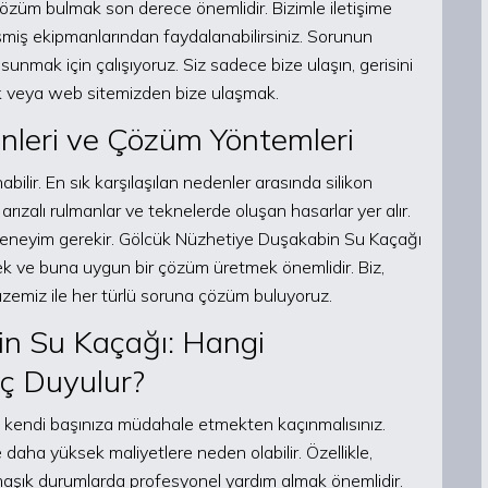
çözüm bulmak son derece önemlidir. Bizimle iletişime
miş ekipmanlarından faydalanabilirsiniz. Sorunun
unmak için çalışıyoruz. Siz sadece bize ulaşın, gerisini
ak veya web sitemizden bize ulaşmak.
leri ve Çözüm Yöntemleri
ir. En sık karşılaşılan nedenler arasında silikon
arızalı rulmanlar ve teknelerde oluşan hasarlar yer alır.
 deneyim gerekir. Gölcük Nüzhetiye Duşakabin Su Kaçağı
ek ve buna uygun bir çözüm üretmek önemlidir. Biz,
azemiz ile her türlü soruna çözüm buluyoruz.
n Su Kaçağı: Hangi
ç Duyulur?
a, kendi başınıza müdahale etmekten kaçınmalısınız.
daha yüksek maliyetlere neden olabilir. Özellikle,
aşık durumlarda profesyonel yardım almak önemlidir.