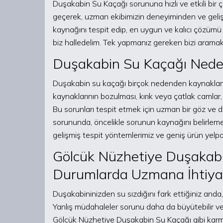
Duşakabin Su Kaçağı sorununa hızlı ve etkili bir 
geçerek, uzman ekibimizin deneyiminden ve geliş
kaynağını tespit edip, en uygun ve kalıcı çözümü s
biz halledelim. Tek yapmanız gereken bizi aram
Duşakabin Su Kaçağı Neden
Duşakabin su kaçağı birçok nedenden kaynaklanabil
kaynaklarının bozulması, kırık veya çatlak camlar, 
Bu sorunları tespit etmek için uzman bir göz ve
sorununda, öncelikle sorunun kaynağını belirlem
gelişmiş tespit yöntemlerimiz ve geniş ürün yelp
Gölcük Nüzhetiye Duşakabi
Durumlarda Uzmana İhtiya
Duşakabininizden su sızdığını fark ettiğiniz and
Yanlış müdahaleler sorunu daha da büyütebilir ve 
Gölcük Nüzhetiye Duşakabin Su Kaçağı gibi karm