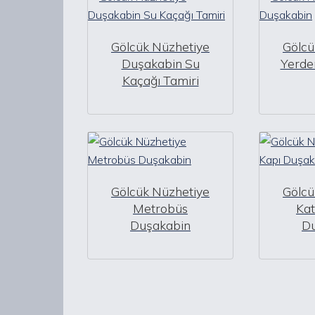
Gölcük Nüzhetiye
Gölcü
Duşakabin Su
Yerde
Kaçağı Tamiri
Gölcük Nüzhetiye
Gölcü
Metrobüs
Kat
Duşakabin
D