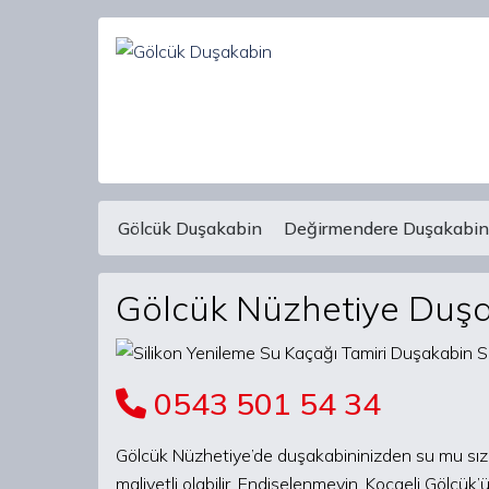
Gölcük Duşakabin
Değirmendere Duşakabin
Main Navigation
Gölcük Nüzhetiye Duşa
0543 501 54 34
Gölcük Nüzhetiye’de duşakabininizden su mu sızı
maliyetli olabilir. Endişelenmeyin, Kocaeli Gölcük