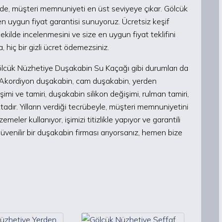
iğinde, müşteri memnuniyeti en üst seviyeye çıkar. Gölcük
 uygun fiyat garantisi sunuyoruz. Ücretsiz keşif
kilde incelenmesini ve size en uygun fiyat teklifini
a, hiç bir gizli ücret ödemezsiniz.
Gölcük Nüzhetiye Duşakabin Su Kaçağı gibi durumları da
 Akordiyon duşakabin, cam duşakabin, yerden
mi ve tamiri, duşakabin silikon değişimi, rulman tamiri,
dır. Yılların verdiği tecrübeyle, müşteri memnuniyetini
eler kullanıyor, işimizi titizlikle yapıyor ve garantili
venilir bir duşakabin firması arıyorsanız, hemen bize