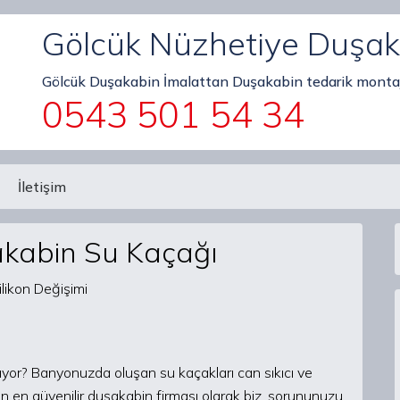
Gölcük Nüzhetiye Duşak
Gölcük Duşakabin İmalattan Duşakabin tedarik montaj
0543 501 54 34
İletişim
kabin Su Kaçağı
yor? Banyonuzda oluşan su kaçakları can sıkıcı ve
’ün en güvenilir duşakabin firması olarak biz, sorununuzu