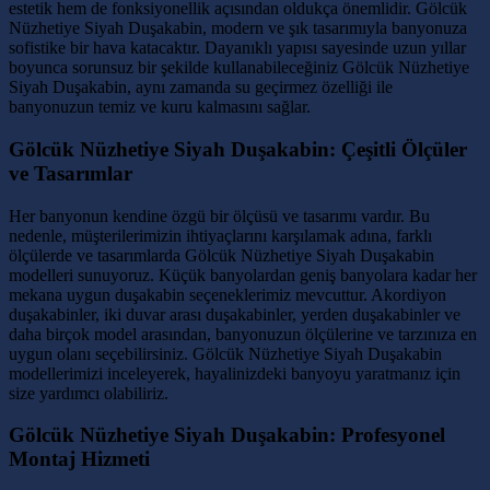
estetik hem de fonksiyonellik açısından oldukça önemlidir. Gölcük
Nüzhetiye Siyah Duşakabin, modern ve şık tasarımıyla banyonuza
sofistike bir hava katacaktır. Dayanıklı yapısı sayesinde uzun yıllar
boyunca sorunsuz bir şekilde kullanabileceğiniz Gölcük Nüzhetiye
Siyah Duşakabin, aynı zamanda su geçirmez özelliği ile
banyonuzun temiz ve kuru kalmasını sağlar.
Gölcük Nüzhetiye Siyah Duşakabin: Çeşitli Ölçüler
ve Tasarımlar
Her banyonun kendine özgü bir ölçüsü ve tasarımı vardır. Bu
nedenle, müşterilerimizin ihtiyaçlarını karşılamak adına, farklı
ölçülerde ve tasarımlarda Gölcük Nüzhetiye Siyah Duşakabin
modelleri sunuyoruz. Küçük banyolardan geniş banyolara kadar her
mekana uygun duşakabin seçeneklerimiz mevcuttur. Akordiyon
duşakabinler, iki duvar arası duşakabinler, yerden duşakabinler ve
daha birçok model arasından, banyonuzun ölçülerine ve tarzınıza en
uygun olanı seçebilirsiniz. Gölcük Nüzhetiye Siyah Duşakabin
modellerimizi inceleyerek, hayalinizdeki banyoyu yaratmanız için
size yardımcı olabiliriz.
Gölcük Nüzhetiye Siyah Duşakabin: Profesyonel
Montaj Hizmeti