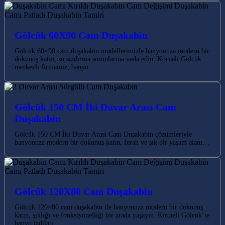
Gölcük 60X90 Cam Duşakabin
Gölcük 60×90 cam duşakabin modellerimizle banyonuza modern bir
dokunuş katın, su sızdırma sorunlarına veda edin. Kocaeli Gölcük
merkezli firmamız, banyo…
Gölcük 150 CM İki Duvar Arası Cam
Duşakabin
Gölcük 150 CM İki Duvar Arası Cam Duşakabin çözümleriyle
banyonuza modern bir dokunuş katın, ferah ve şık bir yaşam alanı…
Gölcük 120X80 Cam Duşakabin
Gölcük 120×80 cam duşakabin ile banyonuza modern bir dokunuş
katın, şıklığı ve fonksiyonelliği bir arada yaşayın. Kocaeli Gölcük’te
banyo tadilatı…