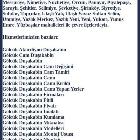
Mesruriye, Nimetiye, Nüzhetiye, Örcün, Panayır, Piyalepaşa,
Saraylı, Şehitler, Selimiye, Şevketiye, Şirinköy, Siyretiye,
Sofular, Topçular, Ulaşlı Yalı, Ulaşlı Yavuz Sultan Selim,
Ümmiye, Yazlık Merkez, Yazlık Yeni, Yeni, Yukarı, Yunus
Emre, Yüzbaşılar mahalleleri ile çevre ilçelerdeyiz.
Hizmetlerimizden bazıları:
Gölcük Akordiyon Duşakabin
Gölcük Cam Duşakabin
Gölcük Duşakabin
Gölcük Duşakabin Cam Değişimi
Gölcük Duşakabin Cam Tamiri
Gölcük Duşakabin Camı
Gölcük Duşakabin Camı Kırıldı
Gölcük Duşakabin Camı Yapan Yerler
Gölcük Duşakabin Firmaları
Gölcük Duşakabin Fitili
Gölcük Duşakabin Fiyatı
Gölcük Duşakabin İmalatı
Gölcük Duşakabin Kumlama
Gölcük Duşakabin Mıknatısı
Gölcük Duşakabin Modelleri
Gölcük Duşakabin Montaj Ustası
Gölcük Duşakabin Montajı