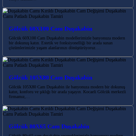
Gölcük 60X100 Cam Duşakabin
Gölcük 60X100 Cam Duşakabin modellerimizle banyonuza modern
bir dokunuş katın. Estetik ve fonksiyonelliği bir arada sunan
çözümlerimizle yaşam alanlarınızı dönüştürüyoruz.…
Gölcük 105X80 Cam Duşakabin
Gölcük 105X80 Cam Duşakabin ile banyonuza modern bir dokunuş
katın, konforu ve şıklığı bir arada yaşayın. Kocaeli Gölcük merkezli
firmamız,…
Gölcük 80X65 Cam Duşakabin
Gölcük 80×65 cam duşakabin seçeneklerimizle banyonuza modern