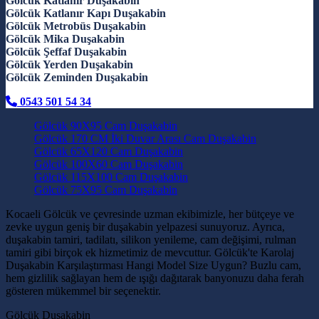
Gölcük Katlanır Duşakabin
Gölcük Katlanır Kapı Duşakabin
Gölcük Metrobüs Duşakabin
Gölcük Mika Duşakabin
Gölcük Şeffaf Duşakabin
Gölcük Yerden Duşakabin
Gölcük Zeminden Duşakabin
0543 501 54 34
Gölcük 90X95 Cam Duşakabin
Gölcük 170 CM İki Duvar Arası Cam Duşakabin
Gölcük 65X120 Cam Duşakabin
Gölcük 100X60 Cam Duşakabin
Gölcük 115X100 Cam Duşakabin
Gölcük 75X95 Cam Duşakabin
Kocaeli Gölcük ve çevresinde uzman ekibimizle, her bütçeye ve
zevke uygun geniş bir duşakabin yelpazesi sunuyoruz. Ayrıca,
duşakabin tamiri, tadilatı, silikon yenileme, cam değişimi, rulman
tamiri gibi birçok ek hizmetimiz de mevcuttur. Gölcük'te Karolaj
Duşakabin Karşılaştırması Hangi Model Size Uygun? Buzlu cam,
hem gizlilik sağlayan hem de ışığı dağıtarak banyonuzu daha ferah
gösteren mükemmel bir seçenektir.
Gölcük Duşakabin