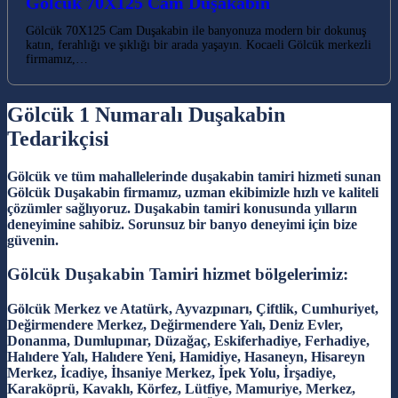
Gölcük 70X125 Cam Duşakabin
Gölcük 70X125 Cam Duşakabin ile banyonuza modern bir dokunuş
katın, ferahlığı ve şıklığı bir arada yaşayın. Kocaeli Gölcük merkezli
firmamız,…
Gölcük 1 Numaralı Duşakabin
Tedarikçisi
Gölcük ve tüm mahallelerinde duşakabin tamiri hizmeti sunan
Gölcük Duşakabin firmamız, uzman ekibimizle hızlı ve kaliteli
çözümler sağlıyoruz. Duşakabin tamiri konusunda yılların
deneyimine sahibiz. Sorunsuz bir banyo deneyimi için bize
güvenin.
Gölcük Duşakabin Tamiri hizmet bölgelerimiz:
Gölcük Merkez ve Atatürk, Ayvazpınarı, Çiftlik, Cumhuriyet,
Değirmendere Merkez, Değirmendere Yalı, Deniz Evler,
Donanma, Dumlupınar, Düzağaç, Eskiferhadiye, Ferhadiye,
Halıdere Yalı, Halıdere Yeni, Hamidiye, Hasaneyn, Hisareyn
Merkez, İcadiye, İhsaniye Merkez, İpek Yolu, İrşadiye,
Karaköprü, Kavaklı, Körfez, Lütfiye, Mamuriye, Merkez,