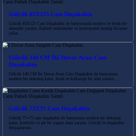
Gölcük 85X125 Cam Duşakabin
Gölcük 85X125 Cam Duşakabin ile banyonuzda modern ve ferah bir
atmosfer yaratın. Kaliteli malzemeler ve profesyonel montaj ile uzun
yıllar…
Gölcük 140 CM İki Duvar Arası Cam
Duşakabin
Gölcük 140 CM İki Duvar Arası Cam Duşakabin ile banyonuza
modern bir dokunuş katın, ferah ve kullanışlı bir alan yaratın.…
Gölcük 75X75 Cam Duşakabin
Gölcük 75×75 cam duşakabin ile banyonuza modern bir dokunuş
katın, konforlu ve şık bir yaşam alanı yaratın. Gölcük’te duşakabin
ihtiyaçlarınız…