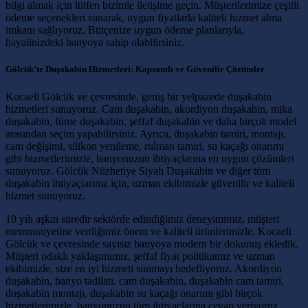
bilgi almak için lütfen bizimle iletişime geçin. Müşterilerimize çeşitli
ödeme seçenekleri sunarak, uygun fiyatlarla kaliteli hizmet alma
imkanı sağlıyoruz. Bütçenize uygun ödeme planlarıyla,
hayalinizdeki banyoya sahip olabilirsiniz.
Gölcük’te Duşakabin Hizmetleri: Kapsamlı ve Güvenilir Çözümler
Kocaeli Gölcük ve çevresinde, geniş bir yelpazede duşakabin
hizmetleri sunuyoruz. Cam duşakabin, akordiyon duşakabin, mika
duşakabin, füme duşakabin, şeffaf duşakabin ve daha birçok model
arasından seçim yapabilirsiniz. Ayrıca, duşakabin tamiri, montajı,
cam değişimi, silikon yenileme, rulman tamiri, su kaçağı onarımı
gibi hizmetlerimizle, banyonuzun ihtiyaçlarına en uygun çözümleri
sunuyoruz. Gölcük Nüzhetiye Siyah Duşakabin ve diğer tüm
duşakabin ihtiyaçlarınız için, uzman ekibimizle güvenilir ve kaliteli
hizmet sunuyoruz.
10 yılı aşkın süredir sektörde edindiğimiz deneyimimiz, müşteri
memnuniyetine verdiğimiz önem ve kaliteli ürünlerimizle, Kocaeli
Gölcük ve çevresinde sayısız banyoya modern bir dokunuş ekledik.
Müşteri odaklı yaklaşımımız, şeffaf fiyat politikamız ve uzman
ekibimizle, size en iyi hizmeti sunmayı hedefliyoruz. Akordiyon
duşakabin, banyo tadilatı, cam duşakabin, duşakabin cam tamiri,
duşakabin montajı, duşakabin su kaçağı onarımı gibi birçok
hizmetlerimizle, banyonuzun tüm ihtiyaçlarına cevap veriyoruz.