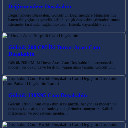
Değirmendere Duşakabin
Değirmendere Duşakabin, Gölcük’ün Değirmendere Mahallesi’nde
banyo ihtiyaçlarına yönelik kaliteli ve şık duşakabin çözümleri sunan
işletmeler tarafından sağlanmaktadır. Estetik, dayanıklılık ve…
Gölcük 200 CM İki Duvar Arası Cam
Duşakabin
Gölcük 200 CM İki Duvar Arası Cam Duşakabin ile banyonuzda
modern bir dokunuş ve ferah bir yaşam alanı yaratın. Gölcük’ün…
Gölcük 130X95 Cam Duşakabin
Gölcük 130×95 cam duşakabin arayışınızda, banyonuza modern bir
dokunuş katacak şık ve fonksiyonel çözümler sunuyoruz. Kaliteli
malzemeler ve profesyonel montaj…