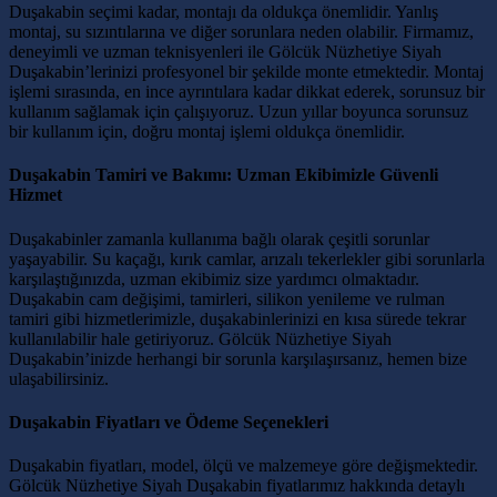
Duşakabin seçimi kadar, montajı da oldukça önemlidir. Yanlış
montaj, su sızıntılarına ve diğer sorunlara neden olabilir. Firmamız,
deneyimli ve uzman teknisyenleri ile Gölcük Nüzhetiye Siyah
Duşakabin’lerinizi profesyonel bir şekilde monte etmektedir. Montaj
işlemi sırasında, en ince ayrıntılara kadar dikkat ederek, sorunsuz bir
kullanım sağlamak için çalışıyoruz. Uzun yıllar boyunca sorunsuz
bir kullanım için, doğru montaj işlemi oldukça önemlidir.
Duşakabin Tamiri ve Bakımı: Uzman Ekibimizle Güvenli
Hizmet
Duşakabinler zamanla kullanıma bağlı olarak çeşitli sorunlar
yaşayabilir. Su kaçağı, kırık camlar, arızalı tekerlekler gibi sorunlarla
karşılaştığınızda, uzman ekibimiz size yardımcı olmaktadır.
Duşakabin cam değişimi, tamirleri, silikon yenileme ve rulman
tamiri gibi hizmetlerimizle, duşakabinlerinizi en kısa sürede tekrar
kullanılabilir hale getiriyoruz. Gölcük Nüzhetiye Siyah
Duşakabin’inizde herhangi bir sorunla karşılaşırsanız, hemen bize
ulaşabilirsiniz.
Duşakabin Fiyatları ve Ödeme Seçenekleri
Duşakabin fiyatları, model, ölçü ve malzemeye göre değişmektedir.
Gölcük Nüzhetiye Siyah Duşakabin fiyatlarımız hakkında detaylı