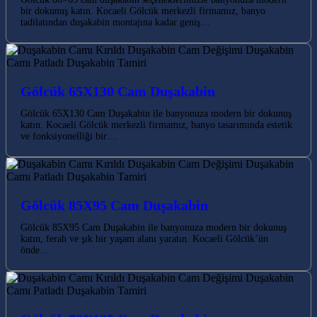
bir dokunuş katın. Kocaeli Gölcük merkezli firmamız, banyo
tadilatından duşakabin montajına kadar geniş…
Gölcük 65X130 Cam Duşakabin
Gölcük 65X130 Cam Duşakabin ile banyonuza modern bir dokunuş
katın. Kocaeli Gölcük merkezli firmamız, banyo tasarımında estetik
ve fonksiyonelliği bir…
Gölcük 85X95 Cam Duşakabin
Gölcük 85X95 Cam Duşakabin ile banyonuza modern bir dokunuş
katın, ferah ve şık bir yaşam alanı yaratın. Kocaeli Gölcük’ün
önde…