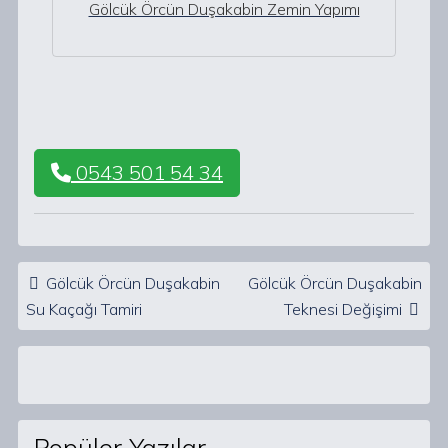
Gölcük Örcün Duşakabin Zemin Yapımı
0543 501 54 34
Post navigation
Gölcük Örcün Duşakabin
Gölcük Örcün Duşakabin
Su Kaçağı Tamiri
Teknesi Değişimi
Popüler Yazılar