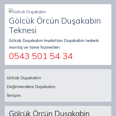
Gölcük Örcün Duşakabin
Teknesi
Gölcük Duşakabin İmalattan Duşakabin tedarik
montaj ve tamir hizmetleri
0543 501 54 34
Gölcük Duşakabin
Değirmendere Duşakabin
Main Navigation
İletişim
Gölcük Örcün Duşakabin