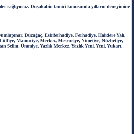
mler sağlıyoruz. Duşakabin tamiri konusunda yılların deneyimine
mlupınar, Düzağaç, Eskiferhadiye, Ferhadiye, Halıdere Yalı,
 Lütfiye, Mamuriye, Merkez, Mesruriye, Nimetiye, Nüzhetiye,
Sultan Selim, Ümmiye, Yazlık Merkez, Yazlık Yeni, Yeni, Yukarı,