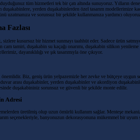
uyduğunuz tüm hizmetleri tek bir çatı altında sunuyoruz. Yılların den
 duşakabinlere, yerden duşakabinlerden özel tasarım modellerimize kada
ünü uzatmanıza ve sorunsuz bir şekilde kullanmanıza yardımcı oluyoru
a Fazlası
 sizlere kusursuz bir hizmet sunmayı taahhüt eder. Sadece ürün satmıy
n cam tamiri, duşakabin su kaçağı onarımı, duşakabin silikon yenileme 
erimiz, dayanıklılığı ve şık tasarımıyla öne çıkıyor.
 önemlidir. Biz, geniş ürün yelpazemizle her zevke ve bütçeye uygun s
 duvar arası duşakabinler, yerden duşakabinler ve akordiyon duşakabinle
inde duşakabininiz sorunsuz ve güvenli bir şekilde monte edilir.
n Adresi
elerden üretilmiş olup uzun ömürlü kullanım sağlar. Menteşe mekanizma
 tasarım seçenekleriyle, banyonuzun dekorasyonuna mükemmel bir uyum 