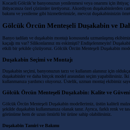
Kocaeli Gölcük’te banyonuzun yenilenmesi veya onarımı için ihtiyaç d
ihtiyacınıza özel çözümler üretiyoruz. Akordiyon duşakabinlerden cam
bakımı ve yenileme gibi hizmetlerimizle, mevcut duşakabininizin ömr
Gölcük Örcün Menteşeli Duşakabin ve Dah
Banyo tadilatı ve duşakabin montajı konusunda uzmanlaşmış ekibimiz,
kaçağı mı var? Silikonlarınız mı eskimişti? Endişelenmeyin! Duşakabi
etkili bir şekilde çözüyoruz. Gölcük Örcün Menteşeli Duşakabin modell
Duşakabin Seçimi ve Montajı
Duşakabin seçimi, banyonuzun tarzı ve kullanım alanınız için oldukça
duşakabinler ve daha birçok model arasından seçim yapabilirsiniz. İki
kullanmanıza yardımcı oluyoruz. Üstelik, uzman montaj ekibimiz sayes
Gölcük Örcün Menteşeli Duşakabin: Kalite ve Güveni
Gölcük Örcün Menteşeli Duşakabin modellerimiz, üstün kaliteli malzem
şekilde duşakabin kullanmanıza olanak tanır. Ayrıca, farklı renk ve
görünüme hem de uzun ömürlü bir ürüne sahip olabilirsiniz.
Duşakabin Tamiri ve Bakımı