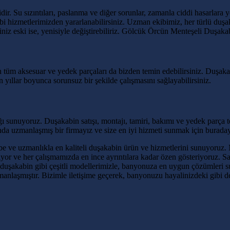
. Su sızıntıları, paslanma ve diğer sorunlar, zamanla ciddi hasarlara yo
bi hizmetlerimizden yararlanabilirsiniz. Uzman ekibimiz, her türlü duşa
leriniz eski ise, yenisiyle değiştirebiliriz. Gölcük Örcün Menteşeli Duşa
 tüm aksesuar ve yedek parçaları da bizden temin edebilirsiniz. Duşakab
 yıllar boyunca sorunsuz bir şekilde çalışmasını sağlayabilirsiniz.
sunuyoruz. Duşakabin satışı, montajı, tamiri, bakımı ve yedek parça tem
a uzmanlaşmış bir firmayız ve size en iyi hizmeti sunmak için buraday
übe ve uzmanlıkla en kaliteli duşakabin ürün ve hizmetlerini sunuyoruz
nıyor ve her çalışmamızda en ince ayrıntılara kadar özen gösteriyoruz
duşakabin gibi çeşitli modellerimizle, banyonuza en uygun çözümleri s
anlaşmıştır. Bizimle iletişime geçerek, banyonuzu hayalinizdeki gibi d