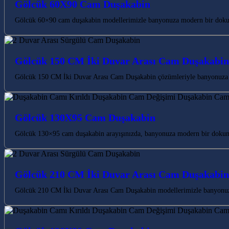
Gölcük 60X90 Cam Duşakabin
Gölcük 60×90 cam duşakabin modellerimizle banyonuza modern bir dokunu
Gölcük 150 CM İki Duvar Arası Cam Duşakabin
Gölcük 150 CM İki Duvar Arası Cam Duşakabin çözümleriyle banyonuza m
Gölcük 130X95 Cam Duşakabin
Gölcük 130×95 cam duşakabin arayışınızda, banyonuza modern bir dokunu
Gölcük 210 CM İki Duvar Arası Cam Duşakabin
Gölcük 210 CM İki Duvar Arası Cam Duşakabin modellerimizle banyonuza 