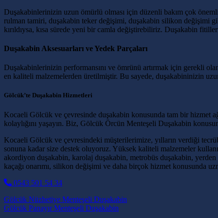
Duşakabinlerinizin uzun ömürlü olması için düzenli bakım çok önemlidir
rulman tamiri, duşakabin teker değişimi, duşakabin silikon değişimi gi
kırıldıysa, kısa sürede yeni bir camla değiştirebiliriz. Duşakabin fitil
Duşakabin Aksesuarları ve Yedek Parçaları
Duşakabinlerinizin performansını ve ömrünü artırmak için gerekli olan
en kaliteli malzemelerden üretilmiştir. Bu sayede, duşakabininizin uzun
Gölcük’te Duşakabin Hizmetleri
Kocaeli Gölcük ve çevresinde duşakabin konusunda tam bir hizmet ağı 
kolaylığını yaşayın. Biz, Gölcük Örcün Menteşeli Duşakabin konusund
Kocaeli Gölcük ve çevresindeki müşterilerimize, yılların verdiği tecr
sonuna kadar size destek oluyoruz. Yüksek kaliteli malzemeler kulla
akordiyon duşakabin, karolaj duşakabin, metrobüs duşakabin, yerden 
kaçağı onarımı, silikon değişimi ve daha birçok hizmet konusunda uzm
0543 501 54 34
Post navigation
Gölcük Nüzhetiye Menteşeli Duşakabin
Gölcük Panayır Menteşeli Duşakabin