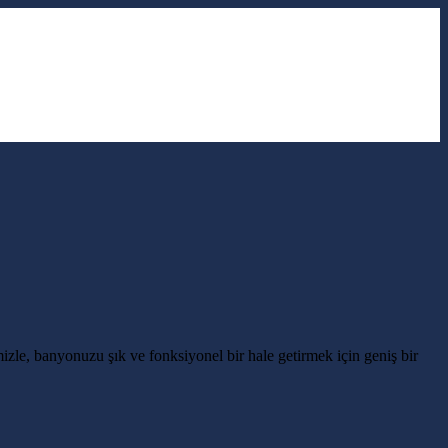
le, banyonuzu şık ve fonksiyonel bir hale getirmek için geniş bir