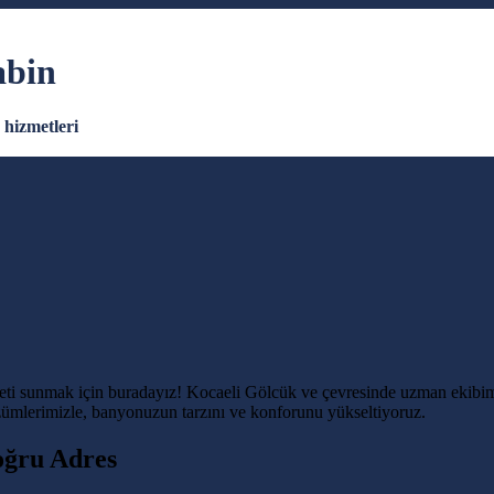
abin
hizmetleri
eti sunmak için buradayız! Kocaeli Gölcük ve çevresinde uzman ekibimiz
zümlerimizle, banyonuzun tarzını ve konforunu yükseltiyoruz.
oğru Adres