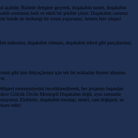
l açabilir. Bizimle iletişime geçerek, duşakabin tamiri, duşakabin
kabin sorununu hızlı ve etkili bir şekilde çözer. Duşakabin camınız
kabin’inizde de herhangi bir sorun yaşarsanız, hemen bize ulaşın!
in mıknatısı, duşakabin rulmanı, duşakabin tekeri gibi parçalarımız,
ini gibi tüm ihtiyaçlarınız için tek bir noktadan hizmet almanın
ız.
. Müşteri memnuniyetini önceliklendirerek, her projenin başından
. Sadece Gölcük Örcün Menteşeli Duşakabin değil, aynı zamanda
unuyoruz. Ekibimiz, duşakabin montajı, tamiri, cam değişimi, su
ekore edin!