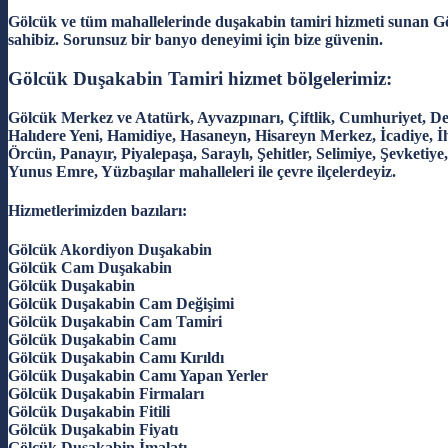
Gölcük ve tüm mahallelerinde duşakabin tamiri hizmeti sunan Gö
sahibiz. Sorunsuz bir banyo deneyimi için bize güvenin.
Gölcük Duşakabin Tamiri hizmet bölgelerimiz:
Gölcük Merkez ve Atatürk, Ayvazpınarı, Çiftlik, Cumhuriyet, D
Halıdere Yeni, Hamidiye, Hasaneyn, Hisareyn Merkez, İcadiye, İ
Örcün, Panayır, Piyalepaşa, Saraylı, Şehitler, Selimiye, Şevketiye
Yunus Emre, Yüzbaşılar mahalleleri ile çevre ilçelerdeyiz.
Hizmetlerimizden bazıları:
Gölcük Akordiyon Duşakabin
Gölcük Cam Duşakabin
Gölcük Duşakabin
Gölcük Duşakabin Cam Değişimi
Gölcük Duşakabin Cam Tamiri
Gölcük Duşakabin Camı
Gölcük Duşakabin Camı Kırıldı
Gölcük Duşakabin Camı Yapan Yerler
Gölcük Duşakabin Firmaları
Gölcük Duşakabin Fitili
Gölcük Duşakabin Fiyatı
Gölcük Duşakabin İmalatı