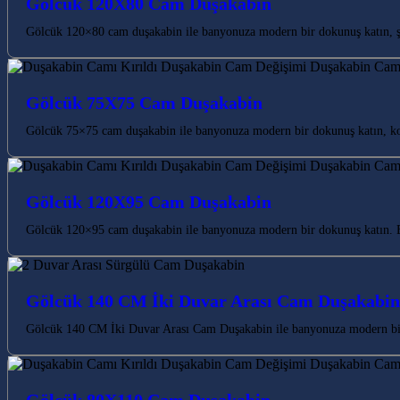
Gölcük 120X80 Cam Duşakabin
Gölcük 120×80 cam duşakabin ile banyonuza modern bir dokunuş katın, şık
Gölcük 75X75 Cam Duşakabin
Gölcük 75×75 cam duşakabin ile banyonuza modern bir dokunuş katın, konf
Gölcük 120X95 Cam Duşakabin
Gölcük 120×95 cam duşakabin ile banyonuza modern bir dokunuş katın. Es
Gölcük 140 CM İki Duvar Arası Cam Duşakabin
Gölcük 140 CM İki Duvar Arası Cam Duşakabin ile banyonuza modern bir d