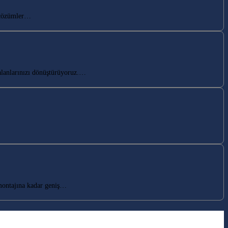
 çözümler…
alanlarınızı dönüştürüyoruz.…
montajına kadar geniş…