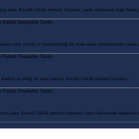
uş katın. Kocaeli Gölcük merkezli firmamız, yaşam alanlarınıza değer katan
uş katın. Estetik ve fonksiyonelliği bir arada sunan çözümlerimizle yaşam 
onforu ve şıklığı bir arada yaşayın. Kocaeli Gölcük merkezli firmamız,…
nuş katın. Kocaeli Gölcük merkezli firmamız, banyo tadilatından duşakabin 