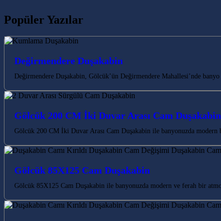
Popüler Yazılar
Değirmendere Duşakabin
Değirmendere Duşakabin, Gölcük’ün Değirmendere Mahallesi’nde banyo ihti
Gölcük 200 CM İki Duvar Arası Cam Duşakabin
Gölcük 200 CM İki Duvar Arası Cam Duşakabin ile banyonuzda modern bi
Gölcük 85X125 Cam Duşakabin
Gölcük 85X125 Cam Duşakabin ile banyonuzda modern ve ferah bir atmosfe