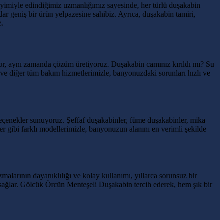
eyimiyle edindiğimiz uzmanlığımız sayesinde, her türlü duşakabin
r geniş bir ürün yelpazesine sahibiz. Ayrıca, duşakabin tamiri,
z.
or, aynı zamanda çözüm üretiyoruz. Duşakabin camınız kırıldı mı? Su
ve diğer tüm bakım hizmetlerimizle, banyonuzdaki sorunları hızlı ve
eçenekler sunuyoruz. Şeffaf duşakabinler, füme duşakabinler, mika
r gibi farklı modellerimizle, banyonuzun alanını en verimli şekilde
larının dayanıklılığı ve kolay kullanımı, yıllarca sorunsuz bir
sağlar. Gölcük Örcün Menteşeli Duşakabin tercih ederek, hem şık bir