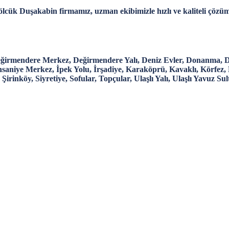
lcük Duşakabin firmamız, uzman ekibimizle hızlı ve kaliteli çözü
eğirmendere Merkez, Değirmendere Yalı, Deniz Evler, Donanma, Du
hsaniye Merkez, İpek Yolu, İrşadiye, Karaköprü, Kavaklı, Körfez,
, Şirinköy, Siyretiye, Sofular, Topçular, Ulaşlı Yalı, Ulaşlı Yavuz 