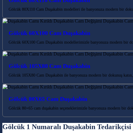
Gölcük 80X110 Cam Duşakabin
Gölcük 80X110 Cam Duşakabin modelleri ile banyonuza modern bir dokun
Gölcük 60X100 Cam Duşakabin
Gölcük 60X100 Cam Duşakabin modellerimizle banyonuza modern bir dokun
Gölcük 105X80 Cam Duşakabin
Gölcük 105X80 Cam Duşakabin ile banyonuza modern bir dokunuş katın, k
Gölcük 80X65 Cam Duşakabin
Gölcük 80×65 cam duşakabin seçeneklerimizle banyonuza modern bir doku
Gölcük 1 Numaralı Duşakabin Tedarikçisi