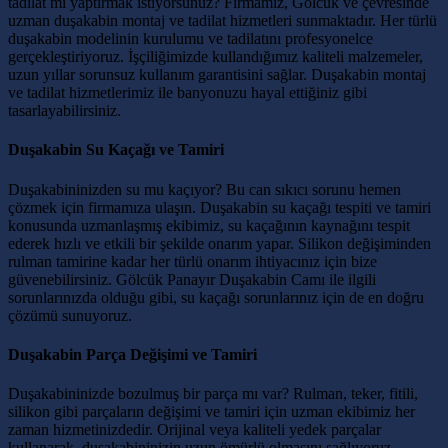
tadilat mı yaptırmak istiyorsunuz? Firmamız, Gölcük ve çevresinde
uzman duşakabin montaj ve tadilat hizmetleri sunmaktadır. Her türlü
duşakabin modelinin kurulumu ve tadilatını profesyonelce
gerçekleştiriyoruz. İşçiliğimizde kullandığımız kaliteli malzemeler,
uzun yıllar sorunsuz kullanım garantisini sağlar. Duşakabin montaj
ve tadilat hizmetlerimiz ile banyonuzu hayal ettiğiniz gibi
tasarlayabilirsiniz.
Duşakabin Su Kaçağı ve Tamiri
Duşakabininizden su mu kaçıyor? Bu can sıkıcı sorunu hemen
çözmek için firmamıza ulaşın. Duşakabin su kaçağı tespiti ve tamiri
konusunda uzmanlaşmış ekibimiz, su kaçağının kaynağını tespit
ederek hızlı ve etkili bir şekilde onarım yapar. Silikon değişiminden
rulman tamirine kadar her türlü onarım ihtiyacınız için bize
güvenebilirsiniz. Gölcük Panayır Duşakabin Camı ile ilgili
sorunlarınızda olduğu gibi, su kaçağı sorunlarınız için de en doğru
çözümü sunuyoruz.
Duşakabin Parça Değişimi ve Tamiri
Duşakabininizde bozulmuş bir parça mı var? Rulman, teker, fitili,
silikon gibi parçaların değişimi ve tamiri için uzman ekibimiz her
zaman hizmetinizdedir. Orijinal veya kaliteli yedek parçalar
kullanarak, duşakabininizin uzun ömürlü olmasını sağlıyoruz.