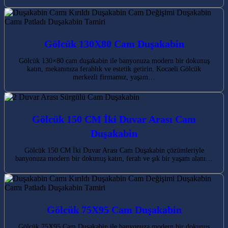
Gölcük 130X80 Cam Duşakabin
Gölcük 130×80 cam duşakabin ile banyonuza modern bir dokunuş
katın, mekanınıza ferahlık ve estetik getirin. Kocaeli Gölcük
merkezli firmamız, yaşam…
Gölcük 150 CM İki Duvar Arası Cam
Duşakabin
Gölcük 150 CM İki Duvar Arası Cam Duşakabin çözümleriyle
banyonuza modern bir dokunuş katın, ferah ve şık bir yaşam alanı…
Gölcük 75X95 Cam Duşakabin
Gölcük 75X95 Cam Duşakabin ile banyonuza modern bir dokunuş