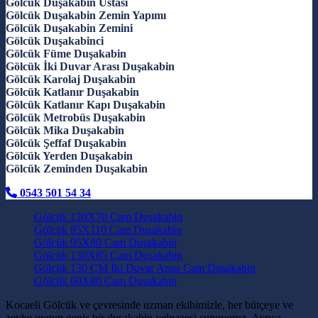
Gölcük Duşakabin Ustası
Gölcük Duşakabin Zemin Yapımı
Gölcük Duşakabin Zemini
Gölcük Duşakabinci
Gölcük Füme Duşakabin
Gölcük İki Duvar Arası Duşakabin
Gölcük Karolaj Duşakabin
Gölcük Katlanır Duşakabin
Gölcük Katlanır Kapı Duşakabin
Gölcük Metrobüs Duşakabin
Gölcük Mika Duşakabin
Gölcük Şeffaf Duşakabin
Gölcük Yerden Duşakabin
Gölcük Zeminden Duşakabin
0543 501 54 34
Gölcük 120X70 Cam Duşakabin
Gölcük 85X110 Cam Duşakabin
Gölcük 95X80 Cam Duşakabin
Gölcük 130X85 Cam Duşakabin
Gölcük 130 CM İki Duvar Arası Cam Duşakabin
Gölcük 60X80 Cam Duşakabin
Kocaeli Gölcük ve çevresinde uzman ekibimizle, her bütçeye ve
zevke uygun geniş bir duşakabin yelpazesi sunuyoruz. Ayrıca,