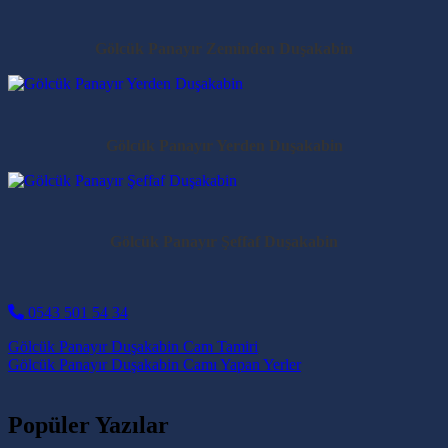
Gölcük Panayır Zeminden Duşakabin
Gölcük Panayır Yerden Duşakabin
Gölcük Panayır Şeffaf Duşakabin
0543 501 54 34
Post navigation
Gölcük Panayır Duşakabin Cam Tamiri
Gölcük Panayır Duşakabin Camı Yapan Yerler
Popüler Yazılar