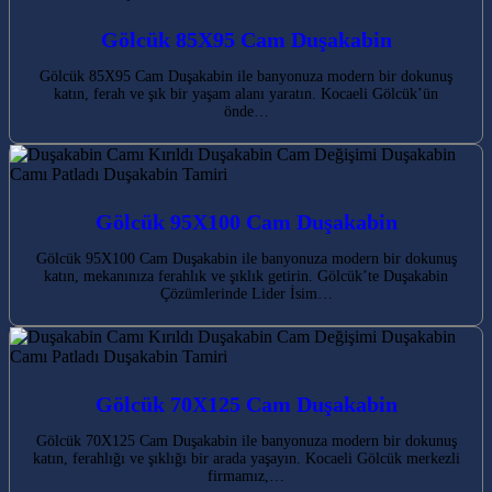
Gölcük 85X95 Cam Duşakabin
Gölcük 85X95 Cam Duşakabin ile banyonuza modern bir dokunuş
katın, ferah ve şık bir yaşam alanı yaratın. Kocaeli Gölcük’ün
önde…
Gölcük 95X100 Cam Duşakabin
Gölcük 95X100 Cam Duşakabin ile banyonuza modern bir dokunuş
katın, mekanınıza ferahlık ve şıklık getirin. Gölcük’te Duşakabin
Çözümlerinde Lider İsim…
Gölcük 70X125 Cam Duşakabin
Gölcük 70X125 Cam Duşakabin ile banyonuza modern bir dokunuş
katın, ferahlığı ve şıklığı bir arada yaşayın. Kocaeli Gölcük merkezli
firmamız,…