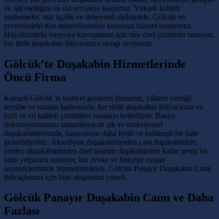
ve işlevselliğini en üst seviyeye taşıyoruz. Yüksek kaliteli
malzemeler, titiz işçilik ve deneyimli ekibimizle, Gölcük ve
çevresindeki tüm müşterilerimize kusursuz hizmet sunuyoruz.
Hayalinizdeki banyoya kavuşmanız için size özel çözümler sunuyor,
her türlü duşakabin ihtiyacınıza cevap veriyoruz.
Gölcük’te Duşakabin Hizmetlerinde
Öncü Firma
Kocaeli Gölcük’te faaliyet gösteren firmamız, yılların verdiği
tecrübe ve uzman kadrosuyla, her türlü duşakabin ihtiyacınıza en
hızlı ve en kaliteli çözümleri sunmayı hedefliyor. Banyo
dekorasyonunuzu tamamlayacak şık ve fonksiyonel
duşakabinlerimizle, banyonuzu daha ferah ve kullanışlı bir hale
getirebilirsiniz. Akordiyon duşakabinlerden cam duşakabinlere,
yerden duşakabinlerden özel tasarım duşakabinlere kadar geniş bir
ürün yelpazesi sunuyor, her zevke ve bütçeye uygun
seçeneklerimizle hizmetinizdeyiz. Gölcük Panayır Duşakabin Camı
ihtiyaçlarınız için bize ulaşmanız yeterli.
Gölcük Panayır Duşakabin Camı ve Daha
Fazlası