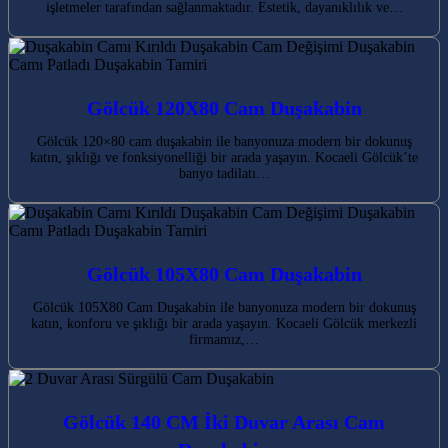
işletmeler tarafından sağlanmaktadır. Estetik, dayanıklılık ve…
Gölcük 120X80 Cam Duşakabin
Gölcük 120×80 cam duşakabin ile banyonuza modern bir dokunuş
katın, şıklığı ve fonksiyonelliği bir arada yaşayın. Kocaeli Gölcük’te
banyo tadilatı…
Gölcük 105X80 Cam Duşakabin
Gölcük 105X80 Cam Duşakabin ile banyonuza modern bir dokunuş
katın, konforu ve şıklığı bir arada yaşayın. Kocaeli Gölcük merkezli
firmamız,…
Gölcük 140 CM İki Duvar Arası Cam