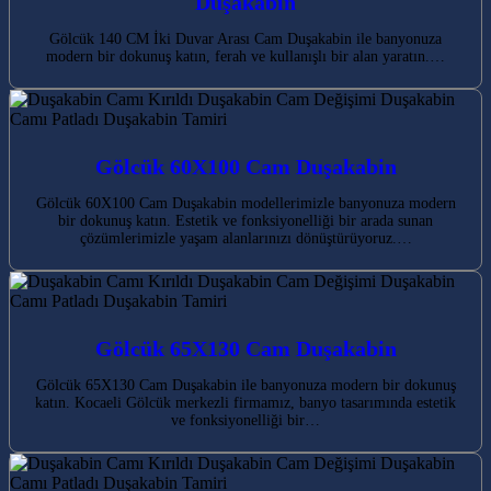
Duşakabin
Gölcük 140 CM İki Duvar Arası Cam Duşakabin ile banyonuza
modern bir dokunuş katın, ferah ve kullanışlı bir alan yaratın.…
Gölcük 60X100 Cam Duşakabin
Gölcük 60X100 Cam Duşakabin modellerimizle banyonuza modern
bir dokunuş katın. Estetik ve fonksiyonelliği bir arada sunan
çözümlerimizle yaşam alanlarınızı dönüştürüyoruz.…
Gölcük 65X130 Cam Duşakabin
Gölcük 65X130 Cam Duşakabin ile banyonuza modern bir dokunuş
katın. Kocaeli Gölcük merkezli firmamız, banyo tasarımında estetik
ve fonksiyonelliği bir…