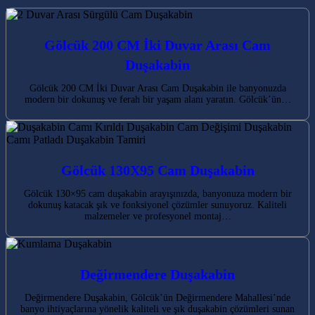
Gölcük 200 CM İki Duvar Arası Cam
Duşakabin
Gölcük 200 CM İki Duvar Arası Cam Duşakabin ile banyonuzda
modern bir dokunuş ve ferah bir yaşam alanı yaratın. Gölcük’ün…
Gölcük 130X95 Cam Duşakabin
Gölcük 130×95 cam duşakabin arayışınızda, banyonuza modern bir
dokunuş katacak şık ve fonksiyonel çözümler sunuyoruz. Kaliteli
malzemeler ve profesyonel montaj…
Değirmendere Duşakabin
Değirmendere Duşakabin, Gölcük’ün Değirmendere Mahallesi’nde
banyo ihtiyaçlarına yönelik kaliteli ve şık duşakabin çözümleri sunan