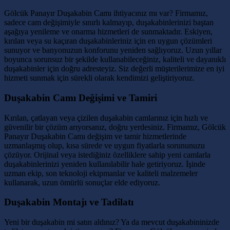
Gölcük Panayır Duşakabin Camı ihtiyacınız mı var? Firmamız,
sadece cam değişimiyle sınırlı kalmayıp, duşakabinlerinizi baştan
aşağıya yenileme ve onarma hizmetleri de sunmaktadır. Eskiyen,
kırılan veya su kaçıran duşakabinleriniz için en uygun çözümleri
sunuyor ve banyonuzun konforunu yeniden sağlıyoruz. Uzun yıllar
boyunca sorunsuz bir şekilde kullanabileceğiniz, kaliteli ve dayanıklı
duşakabinler için doğru adresteyiz. Siz değerli müşterilerimize en iyi
hizmeti sunmak için sürekli olarak kendimizi geliştiriyoruz.
Duşakabin Camı Değişimi ve Tamiri
Kırılan, çatlayan veya çizilen duşakabin camlarınız için hızlı ve
güvenilir bir çözüm arıyorsanız, doğru yerdesiniz. Firmamız, Gölcük
Panayır Duşakabin Camı değişim ve tamir hizmetlerinde
uzmanlaşmış olup, kısa sürede ve uygun fiyatlarla sorununuzu
çözüyor. Orijinal veya istediğiniz özelliklere sahip yeni camlarla
duşakabinlerinizi yeniden kullanılabilir hale getiriyoruz. İşinde
uzman ekip, son teknoloji ekipmanlar ve kaliteli malzemeler
kullanarak, uzun ömürlü sonuçlar elde ediyoruz.
Duşakabin Montajı ve Tadilatı
Yeni bir duşakabin mi satın aldınız? Ya da mevcut duşakabininizde