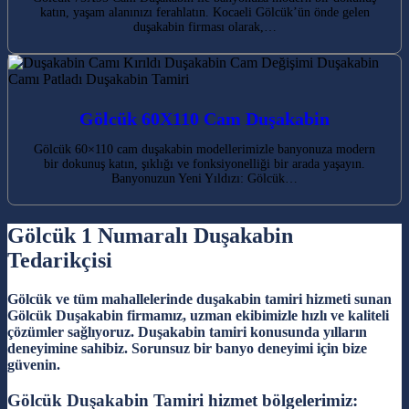
katın, yaşam alanınızı ferahlatın. Kocaeli Gölcük’ün önde gelen
duşakabin firması olarak,…
Gölcük 60X110 Cam Duşakabin
Gölcük 60×110 cam duşakabin modellerimizle banyonuza modern
bir dokunuş katın, şıklığı ve fonksiyonelliği bir arada yaşayın.
Banyonuzun Yeni Yıldızı: Gölcük…
Gölcük 1 Numaralı Duşakabin
Tedarikçisi
Gölcük ve tüm mahallelerinde duşakabin tamiri hizmeti sunan
Gölcük Duşakabin firmamız, uzman ekibimizle hızlı ve kaliteli
çözümler sağlıyoruz. Duşakabin tamiri konusunda yılların
deneyimine sahibiz. Sorunsuz bir banyo deneyimi için bize
güvenin.
Gölcük Duşakabin Tamiri hizmet bölgelerimiz: