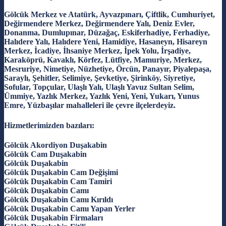
Gölcük Merkez ve Atatürk, Ayvazpınarı, Çiftlik, Cumhuriyet,
Değirmendere Merkez, Değirmendere Yalı, Deniz Evler,
Donanma, Dumlupınar, Düzağaç, Eskiferhadiye, Ferhadiye,
Halıdere Yalı, Halıdere Yeni, Hamidiye, Hasaneyn, Hisareyn
Merkez, İcadiye, İhsaniye Merkez, İpek Yolu, İrşadiye,
Karaköprü, Kavaklı, Körfez, Lütfiye, Mamuriye, Merkez,
Mesruriye, Nimetiye, Nüzhetiye, Örcün, Panayır, Piyalepaşa,
Saraylı, Şehitler, Selimiye, Şevketiye, Şirinköy, Siyretiye,
Sofular, Topçular, Ulaşlı Yalı, Ulaşlı Yavuz Sultan Selim,
Ümmiye, Yazlık Merkez, Yazlık Yeni, Yeni, Yukarı, Yunus
Emre, Yüzbaşılar mahalleleri ile çevre ilçelerdeyiz.
Hizmetlerimizden bazıları:
Gölcük Akordiyon Duşakabin
Gölcük Cam Duşakabin
Gölcük Duşakabin
Gölcük Duşakabin Cam Değişimi
Gölcük Duşakabin Cam Tamiri
Gölcük Duşakabin Camı
Gölcük Duşakabin Camı Kırıldı
Gölcük Duşakabin Camı Yapan Yerler
Gölcük Duşakabin Firmaları