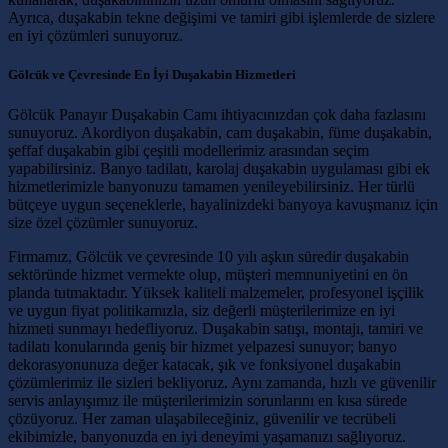
Ayrıca, duşakabin tekne değişimi ve tamiri gibi işlemlerde de sizlere
en iyi çözümleri sunuyoruz.
Gölcük ve Çevresinde En İyi Duşakabin Hizmetleri
Gölcük Panayır Duşakabin Camı ihtiyacınızdan çok daha fazlasını
sunuyoruz. Akordiyon duşakabin, cam duşakabin, füme duşakabin,
şeffaf duşakabin gibi çeşitli modellerimiz arasından seçim
yapabilirsiniz. Banyo tadilatı, karolaj duşakabin uygulaması gibi ek
hizmetlerimizle banyonuzu tamamen yenileyebilirsiniz. Her türlü
bütçeye uygun seçeneklerle, hayalinizdeki banyoya kavuşmanız için
size özel çözümler sunuyoruz.
Firmamız, Gölcük ve çevresinde 10 yılı aşkın süredir duşakabin
sektöründe hizmet vermekte olup, müşteri memnuniyetini en ön
planda tutmaktadır. Yüksek kaliteli malzemeler, profesyonel işçilik
ve uygun fiyat politikamızla, siz değerli müşterilerimize en iyi
hizmeti sunmayı hedefliyoruz. Duşakabin satışı, montajı, tamiri ve
tadilatı konularında geniş bir hizmet yelpazesi sunuyor; banyo
dekorasyonunuza değer katacak, şık ve fonksiyonel duşakabin
çözümlerimiz ile sizleri bekliyoruz. Aynı zamanda, hızlı ve güvenilir
servis anlayışımız ile müşterilerimizin sorunlarını en kısa sürede
çözüyoruz. Her zaman ulaşabileceğiniz, güvenilir ve tecrübeli
ekibimizle, banyonuzda en iyi deneyimi yaşamanızı sağlıyoruz.