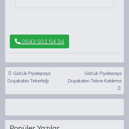
0543 501 54 34
Post navigation
Gölcük Piyalepaşa
Gölcük Piyalepaşa
Duşakabin Tekerleği
Duşakabin Tekne Kaldırma
Popüler Yazılar