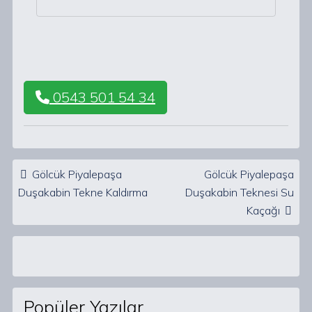
0543 501 54 34
Post navigation
Gölcük Piyalepaşa
Gölcük Piyalepaşa
Duşakabin Tekne Kaldırma
Duşakabin Teknesi Su
Kaçağı
Popüler Yazılar