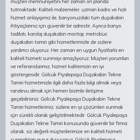
müşteri memnuniyetini her zaman ön planda
tutmaktadır. Kaliteli malzemeler, uzman kadro ve hızlı
hizmet anlayışımız ile, banyonuzdaki tüm duşakabin
ihtiyaçlarınız için güvenilir bir adrestir. Ayrıca banyo
tadilatı, karolaj duşakabin montajı, metrobüs
duşakabin tamiri gibi hizmetlerimizle de sizlere
yardımcı oluyoruz. Her zaman en uygun fiyatlarla en
kaliteli hizmeti sunmayı amaçlıyoruz. Müşteri yorumları
ve referanslarımız, hizmet kalitemizin en iyi
göstergesidir. Gölcük Piyalepaşa Duşakabin Tekne
Tamiri hizmetimizle ilgili daha fazla bilgi almak veya
randevu almak için hemen bizimle iletişime
geçebilirsiniz. Gölcük Piyalepaşa Duşakabin Tekne
Tamiri hizmetlerimiz, sizlere en iyi çözümleri sunmak
için sürekli olarak geliştirilmektedir. Gölcük Piyalepaşa
Duşakabin Tekne Tamiri konusunda güvenilir bir firma
olarak, siz değerli müşterilerimize en kaliteli hizmeti
sunmaktan gurur duyuyoruz. Gölcük Piyalepaşa