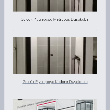
Gölcük Piyalepaşa Metrobüs Duşakabin
Gölcük Piyalepaşa Katlanır Duşakabin