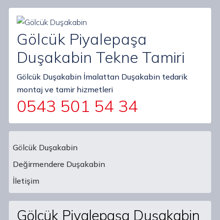
Gölcük Piyalepaşa
Duşakabin Tekne Tamiri
Gölcük Duşakabin İmalattan Duşakabin tedarik
montaj ve tamir hizmetleri
0543 501 54 34
Gölcük Duşakabin
Değirmendere Duşakabin
Main Navigation
İletişim
Gölcük Piyalepaşa Duşakabin