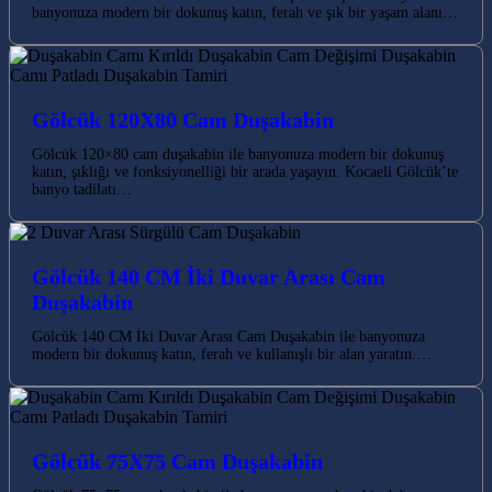
banyonuza modern bir dokunuş katın, ferah ve şık bir yaşam alanı…
Gölcük 120X80 Cam Duşakabin
Gölcük 120×80 cam duşakabin ile banyonuza modern bir dokunuş
katın, şıklığı ve fonksiyonelliği bir arada yaşayın. Kocaeli Gölcük’te
banyo tadilatı…
Gölcük 140 CM İki Duvar Arası Cam
Duşakabin
Gölcük 140 CM İki Duvar Arası Cam Duşakabin ile banyonuza
modern bir dokunuş katın, ferah ve kullanışlı bir alan yaratın.…
Gölcük 75X75 Cam Duşakabin