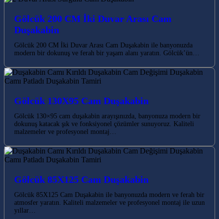
Gölcük 200 CM İki Duvar Arası Cam
Duşakabin
Gölcük 200 CM İki Duvar Arası Cam Duşakabin ile banyonuzda
modern bir dokunuş ve ferah bir yaşam alanı yaratın. Gölcük’ün…
Gölcük 130X95 Cam Duşakabin
Gölcük 130×95 cam duşakabin arayışınızda, banyonuza modern bir
dokunuş katacak şık ve fonksiyonel çözümler sunuyoruz. Kaliteli
malzemeler ve profesyonel montaj…
Gölcük 85X125 Cam Duşakabin
Gölcük 85X125 Cam Duşakabin ile banyonuzda modern ve ferah bir
atmosfer yaratın. Kaliteli malzemeler ve profesyonel montaj ile uzun
yıllar…