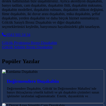
destek hattımızdan bize ulaşabilirsiniz. Ayrıca akordiyon duşakabin,
banyo tadilatı, cam duşakabin, duşakabin fitili, duşakabin mıknatısı,
duşakabin modelleri, duşakabin rulmanı, duşakabin silikon değişimi,
füme duşakabin, iki duvar arası duşakabin, mika duşakabin, şeffaf
duşakabin, yerden duşakabin ve daha birçok hizmet sunmaktayız.
Gölcük Saraylı Bronz Duşakabin ve diğer duşakabin
seçeneklerimizi keşfedin, banyonuzu hayalinizdeki gibi tasarlayın.
0543 501 54 34
Post navigation
Gölcük Piyalepaşa Bronz Duşakabin
Gölcük Şehitler Bronz Duşakabin
Popüler Yazılar
Değirmendere Duşakabin
Değirmendere Duşakabin, Gölcük’ün Değirmendere Mahallesi’nde
banyo ihtiyaçlarına yönelik kaliteli ve şık duşakabin çözümleri sunan
işletmeler tarafından sağlanmaktadır. Estetik, dayanıklılık ve…