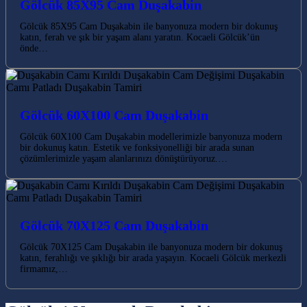
Gölcük 85X95 Cam Duşakabin
Gölcük 85X95 Cam Duşakabin ile banyonuza modern bir dokunuş
katın, ferah ve şık bir yaşam alanı yaratın. Kocaeli Gölcük’ün
önde…
Gölcük 60X100 Cam Duşakabin
Gölcük 60X100 Cam Duşakabin modellerimizle banyonuza modern
bir dokunuş katın. Estetik ve fonksiyonelliği bir arada sunan
çözümlerimizle yaşam alanlarınızı dönüştürüyoruz.…
Gölcük 70X125 Cam Duşakabin
Gölcük 70X125 Cam Duşakabin ile banyonuza modern bir dokunuş
katın, ferahlığı ve şıklığı bir arada yaşayın. Kocaeli Gölcük merkezli
firmamız,…