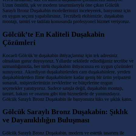
Uzun ömürlü, şık ve modern tasarımlarıyla öne çıkan Gölcük
Saraylı Bronz Duşakabin modellerimizi inceleyerek, banyonuz için
en uygun seçimi yapabilirsiniz. Tecrübeli ekibimizle, duşakabin
montajı, tamiri ve tadilatı konusunda profesyonel hizmet veriyoruz.
Gölcük’te En Kaliteli Duşakabin
Çözümleri
Kocaeli Gölcük’te duşakabin ihtiyaçlarınız için tek adresiniz
olmaktan gurur duyuyoruz. Yıllardır sektörde edindiğimiz tecrübe ve
uzmanlığımızla, her türlü duşakabin ihtiyacınıza en uygun çözümleri
sunuyoruz. Akordiyon duşakabinlerden cam duşakabinlere, yerden
duşakabinlerden füme duşakabinlere kadar geniş bir ürün yelpazesi
sunarak, müşterilerimizin zevklerine ve bütçelerine uygun
seçenekler yaratıyoruz. Sadece satışla değil, duşakabin montajı,
tamiri, bakım ve onarımı gibi tüm hizmetlerle de yanınızdayız.
Gölcük Saraylı Bronz Duşakabin ile banyonuza lüks ve şıklık katın.
Gölcük Saraylı Bronz Duşakabin: Şıklık
ve Dayanıklılığın Buluşması
Gölcük Saraylı Bronz Duşakabin, modern ve estetik tasarımı ile