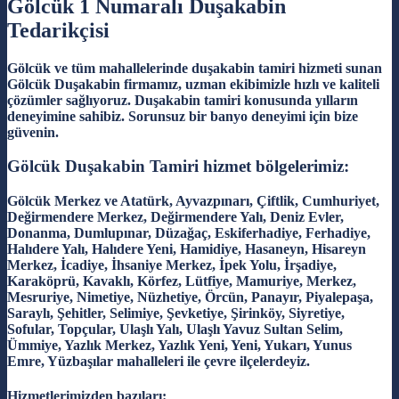
Gölcük 1 Numaralı Duşakabin
Tedarikçisi
Gölcük ve tüm mahallelerinde duşakabin tamiri hizmeti sunan
Gölcük Duşakabin firmamız, uzman ekibimizle hızlı ve kaliteli
çözümler sağlıyoruz. Duşakabin tamiri konusunda yılların
deneyimine sahibiz. Sorunsuz bir banyo deneyimi için bize
güvenin.
Gölcük Duşakabin Tamiri hizmet bölgelerimiz:
Gölcük Merkez ve Atatürk, Ayvazpınarı, Çiftlik, Cumhuriyet,
Değirmendere Merkez, Değirmendere Yalı, Deniz Evler,
Donanma, Dumlupınar, Düzağaç, Eskiferhadiye, Ferhadiye,
Halıdere Yalı, Halıdere Yeni, Hamidiye, Hasaneyn, Hisareyn
Merkez, İcadiye, İhsaniye Merkez, İpek Yolu, İrşadiye,
Karaköprü, Kavaklı, Körfez, Lütfiye, Mamuriye, Merkez,
Mesruriye, Nimetiye, Nüzhetiye, Örcün, Panayır, Piyalepaşa,
Saraylı, Şehitler, Selimiye, Şevketiye, Şirinköy, Siyretiye,
Sofular, Topçular, Ulaşlı Yalı, Ulaşlı Yavuz Sultan Selim,
Ümmiye, Yazlık Merkez, Yazlık Yeni, Yeni, Yukarı, Yunus
Emre, Yüzbaşılar mahalleleri ile çevre ilçelerdeyiz.
Hizmetlerimizden bazıları: