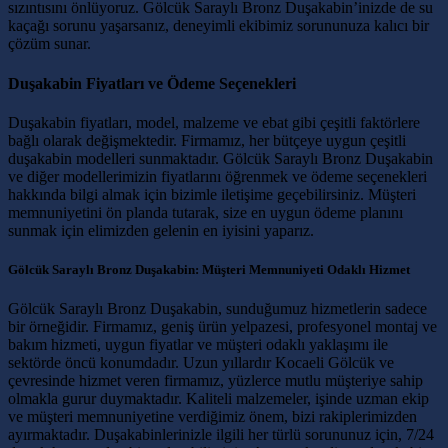
sızıntısını önlüyoruz. Gölcük Saraylı Bronz Duşakabin’inizde de su
kaçağı sorunu yaşarsanız, deneyimli ekibimiz sorununuza kalıcı bir
çözüm sunar.
Duşakabin Fiyatları ve Ödeme Seçenekleri
Duşakabin fiyatları, model, malzeme ve ebat gibi çeşitli faktörlere
bağlı olarak değişmektedir. Firmamız, her bütçeye uygun çeşitli
duşakabin modelleri sunmaktadır. Gölcük Saraylı Bronz Duşakabin
ve diğer modellerimizin fiyatlarını öğrenmek ve ödeme seçenekleri
hakkında bilgi almak için bizimle iletişime geçebilirsiniz. Müşteri
memnuniyetini ön planda tutarak, size en uygun ödeme planını
sunmak için elimizden gelenin en iyisini yaparız.
Gölcük Saraylı Bronz Duşakabin: Müşteri Memnuniyeti Odaklı Hizmet
Gölcük Saraylı Bronz Duşakabin, sunduğumuz hizmetlerin sadece
bir örneğidir. Firmamız, geniş ürün yelpazesi, profesyonel montaj ve
bakım hizmeti, uygun fiyatlar ve müşteri odaklı yaklaşımı ile
sektörde öncü konumdadır. Uzun yıllardır Kocaeli Gölcük ve
çevresinde hizmet veren firmamız, yüzlerce mutlu müşteriye sahip
olmakla gurur duymaktadır. Kaliteli malzemeler, işinde uzman ekip
ve müşteri memnuniyetine verdiğimiz önem, bizi rakiplerimizden
ayırmaktadır. Duşakabinlerinizle ilgili her türlü sorununuz için, 7/24