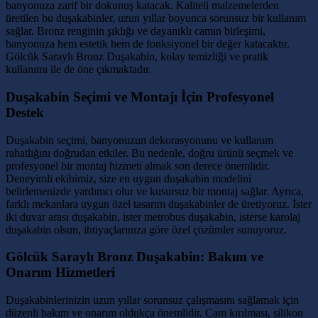
banyonuza zarif bir dokunuş katacak. Kaliteli malzemelerden
üretilen bu duşakabinler, uzun yıllar boyunca sorunsuz bir kullanım
sağlar. Bronz renginin şıklığı ve dayanıklı camın birleşimi,
banyonuza hem estetik hem de fonksiyonel bir değer katacaktır.
Gölcük Saraylı Bronz Duşakabin, kolay temizliği ve pratik
kullanımı ile de öne çıkmaktadır.
Duşakabin Seçimi ve Montajı İçin Profesyonel
Destek
Duşakabin seçimi, banyonuzun dekorasyonunu ve kullanım
rahatlığını doğrudan etkiler. Bu nedenle, doğru ürünü seçmek ve
profesyonel bir montaj hizmeti almak son derece önemlidir.
Deneyimli ekibimiz, size en uygun duşakabin modelini
belirlemenizde yardımcı olur ve kusursuz bir montaj sağlar. Ayrıca,
farklı mekanlara uygun özel tasarım duşakabinler de üretiyoruz. İster
iki duvar arası duşakabin, ister metrobus duşakabin, isterse karolaj
duşakabin olsun, ihtiyaçlarınıza göre özel çözümler sunuyoruz.
Gölcük Saraylı Bronz Duşakabin: Bakım ve
Onarım Hizmetleri
Duşakabinlerinizin uzun yıllar sorunsuz çalışmasını sağlamak için
düzenli bakım ve onarım oldukça önemlidir. Cam kırılması, silikon