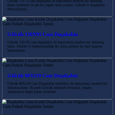
Gölcük 75×75 cam duşakabin ile banyonuza modern bir dokunuş
katın, konforlu ve şık bir yaşam alanı yaratın. Gölcük’te duşakabin
ihtiyaçlarınız…
Gölcük 120X95 Cam Duşakabin
Gölcük 120×95 cam duşakabin ile banyonuza modern bir dokunuş
katın. Estetik ve fonksiyonelliği bir araya getiren bu özel tasarım,
banyonuzun…
Gölcük 80X110 Cam Duşakabin
Gölcük 80X110 Cam Duşakabin modelleri ile banyonuza modern bir
dokunuş katın. Kocaeli Gölcük merkezli firmamız, yaşam
alanlarınıza değer katan çözümler…