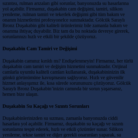
sızıntısı, rulman arızaları gibi sorunlar, banyonuzda su hasarlarına
yol açabilir. Firmamız, duşakabin cam değişimi, tamiri, silikon
yenileme, rulman tamiri ve tekerlek değişimi gibi tüm bakım ve
onarım hizmetlerini profesyonelce sunmaktadır. Gölcük Saraylı
Bronz Duşakabin gibi kaliteli ürünlerimiz bile zamanla bakım ve
onarıma ihtiyaç duyabilir. Biz tam da bu noktada devreye girerek,
sorunlarınızı hızlı ve etkili bir şekilde çözüyoruz.
Duşakabin Cam Tamiri ve Değişimi
Duşakabin camınız kırıldı mı? Endişelenmeyin! Firmamız, her türlü
duşakabin cam tamiri ve değişim hizmetini sunmaktadır. Orijinal
camlarla uyumlu kaliteli camları kullanarak, duşakabininizin ilk
günkü görünümüne kavuşmasını sağlıyoruz. Hızlı ve güvenilir
hizmet anlayışımız ile, kısa sürede sorununuzu çözüyoruz. Gölcük
Saraylı Bronz Duşakabin’inizin camında bir sorun yaşarsanız,
hemen bize ulaşın.
Duşakabin Su Kaçağı ve Sızıntı Sorunları
Duşakabinlerinizden su sızması, zamanla banyonuzda ciddi
hasarlara yol açabilir. Firmamız, duşakabin su kaçağı ve sızıntı
sorunlarını tespit ederek, hızlı ve etkili çözümler sunar. Silikon
yenileme, tekne tamiri ve diğer gerekli onarımları yaparak, su