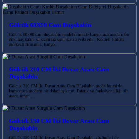
Gölcük 60X90 Cam Duşakabin
Gölcük 60×90 cam duşakabin modellerimizle banyonuza modern bir
dokunuş katın, su sızdırma sorunlarına veda edin. Kocaeli Gölcük
merkezli firmamız, banyo…
Gölcük 210 CM İki Duvar Arası Cam
Duşakabin
Gölcük 210 CM İki Duvar Arası Cam Duşakabin modellerimizle
banyonuza modern bir dokunuş katın. Estetik ve fonksiyonelliği bir
arada sunan…
Gölcük 150 CM İki Duvar Arası Cam
Duşakabin
Gölcük 150 CM İki Duvar Arası Cam Duşakabin çözümleriyle