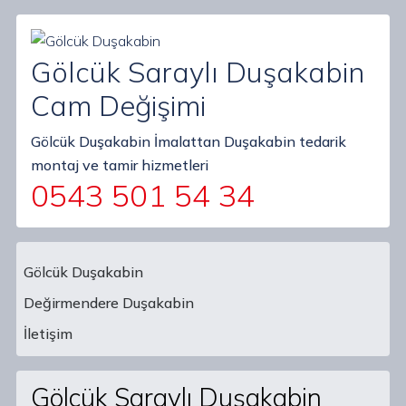
Gölcük Saraylı Duşakabin
Cam Değişimi
Gölcük Duşakabin İmalattan Duşakabin tedarik
montaj ve tamir hizmetleri
0543 501 54 34
Gölcük Duşakabin
Değirmendere Duşakabin
Main Navigation
İletişim
Gölcük Saraylı Duşakabin