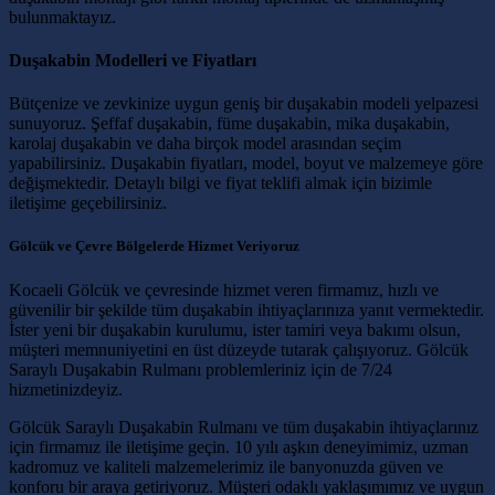
bulunmaktayız.
Duşakabin Modelleri ve Fiyatları
Bütçenize ve zevkinize uygun geniş bir duşakabin modeli yelpazesi
sunuyoruz. Şeffaf duşakabin, füme duşakabin, mika duşakabin,
karolaj duşakabin ve daha birçok model arasından seçim
yapabilirsiniz. Duşakabin fiyatları, model, boyut ve malzemeye göre
değişmektedir. Detaylı bilgi ve fiyat teklifi almak için bizimle
iletişime geçebilirsiniz.
Gölcük ve Çevre Bölgelerde Hizmet Veriyoruz
Kocaeli Gölcük ve çevresinde hizmet veren firmamız, hızlı ve
güvenilir bir şekilde tüm duşakabin ihtiyaçlarınıza yanıt vermektedir.
İster yeni bir duşakabin kurulumu, ister tamiri veya bakımı olsun,
müşteri memnuniyetini en üst düzeyde tutarak çalışıyoruz. Gölcük
Saraylı Duşakabin Rulmanı problemleriniz için de 7/24
hizmetinizdeyiz.
Gölcük Saraylı Duşakabin Rulmanı ve tüm duşakabin ihtiyaçlarınız
için firmamız ile iletişime geçin. 10 yılı aşkın deneyimimiz, uzman
kadromuz ve kaliteli malzemelerimiz ile banyonuzda güven ve
konforu bir araya getiriyoruz. Müşteri odaklı yaklaşımımız ve uygun