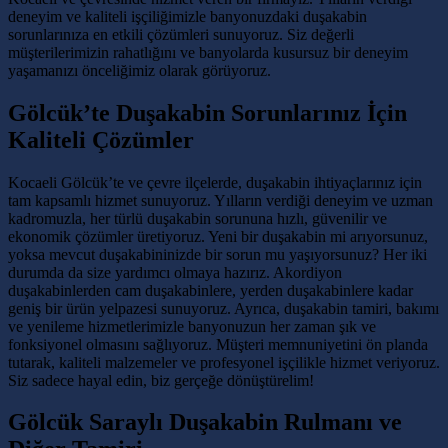
deneyim ve kaliteli işçiliğimizle banyonuzdaki duşakabin
sorunlarınıza en etkili çözümleri sunuyoruz. Siz değerli
müşterilerimizin rahatlığını ve banyolarda kusursuz bir deneyim
yaşamanızı önceliğimiz olarak görüyoruz.
Gölcük’te Duşakabin Sorunlarınız İçin
Kaliteli Çözümler
Kocaeli Gölcük’te ve çevre ilçelerde, duşakabin ihtiyaçlarınız için
tam kapsamlı hizmet sunuyoruz. Yılların verdiği deneyim ve uzman
kadromuzla, her türlü duşakabin sorununa hızlı, güvenilir ve
ekonomik çözümler üretiyoruz. Yeni bir duşakabin mi arıyorsunuz,
yoksa mevcut duşakabininizde bir sorun mu yaşıyorsunuz? Her iki
durumda da size yardımcı olmaya hazırız. Akordiyon
duşakabinlerden cam duşakabinlere, yerden duşakabinlere kadar
geniş bir ürün yelpazesi sunuyoruz. Ayrıca, duşakabin tamiri, bakımı
ve yenileme hizmetlerimizle banyonuzun her zaman şık ve
fonksiyonel olmasını sağlıyoruz. Müşteri memnuniyetini ön planda
tutarak, kaliteli malzemeler ve profesyonel işçilikle hizmet veriyoruz.
Siz sadece hayal edin, biz gerçeğe dönüştürelim!
Gölcük Saraylı Duşakabin Rulmanı ve