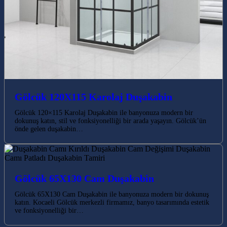
Gölcük 120X115 Karolaj Duşakabin
Gölcük 120×115 Karolaj Duşakabin ile banyonuza modern bir
dokunuş katın, stil ve fonksiyonelliği bir arada yaşayın. Gölcük’ün
önde gelen duşakabin…
Gölcük 65X130 Cam Duşakabin
Gölcük 65X130 Cam Duşakabin ile banyonuza modern bir dokunuş
katın. Kocaeli Gölcük merkezli firmamız, banyo tasarımında estetik
ve fonksiyonelliği bir…