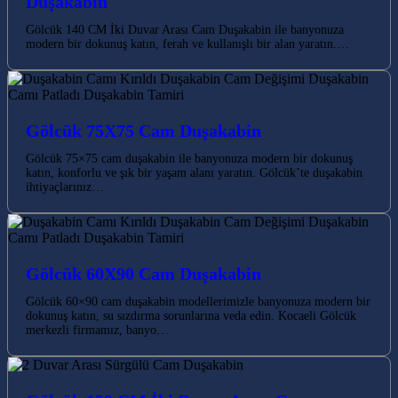
Duşakabin
Gölcük 140 CM İki Duvar Arası Cam Duşakabin ile banyonuza
modern bir dokunuş katın, ferah ve kullanışlı bir alan yaratın.…
Gölcük 75X75 Cam Duşakabin
Gölcük 75×75 cam duşakabin ile banyonuza modern bir dokunuş
katın, konforlu ve şık bir yaşam alanı yaratın. Gölcük’te duşakabin
ihtiyaçlarınız…
Gölcük 60X90 Cam Duşakabin
Gölcük 60×90 cam duşakabin modellerimizle banyonuza modern bir
dokunuş katın, su sızdırma sorunlarına veda edin. Kocaeli Gölcük
merkezli firmamız, banyo…