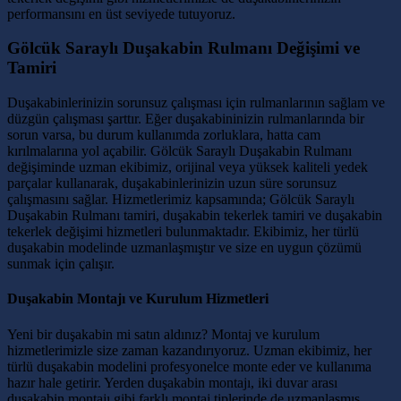
performansını en üst seviyede tutuyoruz.
Gölcük Saraylı Duşakabin Rulmanı Değişimi ve
Tamiri
Duşakabinlerinizin sorunsuz çalışması için rulmanlarının sağlam ve
düzgün çalışması şarttır. Eğer duşakabininizin rulmanlarında bir
sorun varsa, bu durum kullanımda zorluklara, hatta cam
kırılmalarına yol açabilir. Gölcük Saraylı Duşakabin Rulmanı
değişiminde uzman ekibimiz, orijinal veya yüksek kaliteli yedek
parçalar kullanarak, duşakabinlerinizin uzun süre sorunsuz
çalışmasını sağlar. Hizmetlerimiz kapsamında; Gölcük Saraylı
Duşakabin Rulmanı tamiri, duşakabin tekerlek tamiri ve duşakabin
tekerlek değişimi hizmetleri bulunmaktadır. Ekibimiz, her türlü
duşakabin modelinde uzmanlaşmıştır ve size en uygun çözümü
sunmak için çalışır.
Duşakabin Montajı ve Kurulum Hizmetleri
Yeni bir duşakabin mi satın aldınız? Montaj ve kurulum
hizmetlerimizle size zaman kazandırıyoruz. Uzman ekibimiz, her
türlü duşakabin modelini profesyonelce monte eder ve kullanıma
hazır hale getirir. Yerden duşakabin montajı, iki duvar arası
duşakabin montajı gibi farklı montaj tiplerinde de uzmanlaşmış