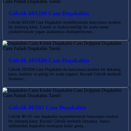
Gölcük 60X100 Cam Duşakabin
Gölcük 60X100 Cam Duşakabin modellerimizle banyonuza modern
bir dokunuş katın. Estetik ve fonksiyonelliği bir arada sunan
çözümlerimizle yaşam alanlarınızı dönüştürüyoruz.…
Gölcük 105X80 Cam Duşakabin
Gölcük 105X80 Cam Duşakabin ile banyonuza modern bir dokunuş
katın, konforu ve şıklığı bir arada yaşayın. Kocaeli Gölcük merkezli
firmamız,…
Gölcük 80X65 Cam Duşakabin
Gölcük 80×65 cam duşakabin seçeneklerimizle banyonuza modern
bir dokunuş katın. Kocaeli Gölcük merkezli firmamız, banyo
tadilatından duşakabin montajına kadar geniş…