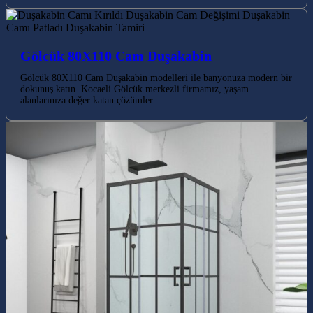
Gölcük 80X110 Cam Duşakabin
Gölcük 80X110 Cam Duşakabin modelleri ile banyonuza modern bir
dokunuş katın. Kocaeli Gölcük merkezli firmamız, yaşam
alanlarınıza değer katan çözümler…