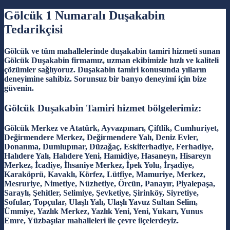
Gölcük 1 Numaralı Duşakabin
Tedarikçisi
Gölcük ve tüm mahallelerinde duşakabin tamiri hizmeti sunan
Gölcük Duşakabin firmamız, uzman ekibimizle hızlı ve kaliteli
çözümler sağlıyoruz. Duşakabin tamiri konusunda yılların
deneyimine sahibiz. Sorunsuz bir banyo deneyimi için bize
güvenin.
Gölcük Duşakabin Tamiri hizmet bölgelerimiz:
Gölcük Merkez ve Atatürk, Ayvazpınarı, Çiftlik, Cumhuriyet,
Değirmendere Merkez, Değirmendere Yalı, Deniz Evler,
Donanma, Dumlupınar, Düzağaç, Eskiferhadiye, Ferhadiye,
Halıdere Yalı, Halıdere Yeni, Hamidiye, Hasaneyn, Hisareyn
Merkez, İcadiye, İhsaniye Merkez, İpek Yolu, İrşadiye,
Karaköprü, Kavaklı, Körfez, Lütfiye, Mamuriye, Merkez,
Mesruriye, Nimetiye, Nüzhetiye, Örcün, Panayır, Piyalepaşa,
Saraylı, Şehitler, Selimiye, Şevketiye, Şirinköy, Siyretiye,
Sofular, Topçular, Ulaşlı Yalı, Ulaşlı Yavuz Sultan Selim,
Ümmiye, Yazlık Merkez, Yazlık Yeni, Yeni, Yukarı, Yunus
Emre, Yüzbaşılar mahalleleri ile çevre ilçelerdeyiz.