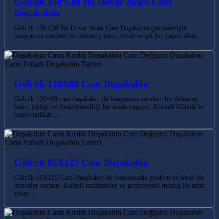
Gölcük 150 CM İki Duvar Arası Cam
Duşakabin
Gölcük 150 CM İki Duvar Arası Cam Duşakabin çözümleriyle
banyonuza modern bir dokunuş katın, ferah ve şık bir yaşam alanı…
Gölcük 120X80 Cam Duşakabin
Gölcük 120×80 cam duşakabin ile banyonuza modern bir dokunuş
katın, şıklığı ve fonksiyonelliği bir arada yaşayın. Kocaeli Gölcük’te
banyo tadilatı…
Gölcük 85X125 Cam Duşakabin
Gölcük 85X125 Cam Duşakabin ile banyonuzda modern ve ferah bir
atmosfer yaratın. Kaliteli malzemeler ve profesyonel montaj ile uzun
yıllar…