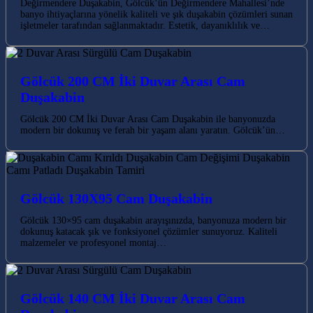
Değirmendere Duşakabin, Gölcük’ün Değirmendere Mahallesi’nde
banyo ihtiyaçlarına yönelik kaliteli ve şık duşakabin çözümleri sunan
işletmeler tarafından sağlanmaktadır. Estetik, dayanıklılık ve…
Gölcük 200 CM İki Duvar Arası Cam
Duşakabin
Gölcük 200 CM İki Duvar Arası Cam Duşakabin ile banyonuzda
modern bir dokunuş ve ferah bir yaşam alanı yaratın. Gölcük’ün…
Gölcük 130X95 Cam Duşakabin
Gölcük 130×95 cam duşakabin arayışınızda, banyonuza modern bir
dokunuş katacak şık ve fonksiyonel çözümler sunuyoruz. Kaliteli
malzemeler ve profesyonel montaj…
Gölcük 140 CM İki Duvar Arası Cam