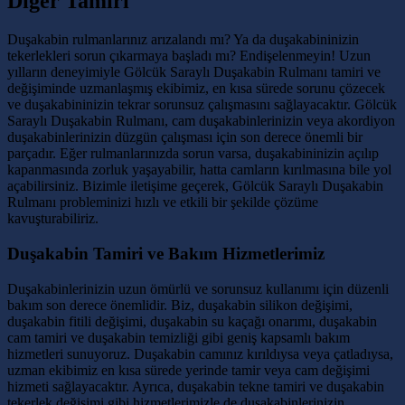
Diğer Tamiri
Duşakabin rulmanlarınız arızalandı mı? Ya da duşakabininizin
tekerlekleri sorun çıkarmaya başladı mı? Endişelenmeyin! Uzun
yılların deneyimiyle Gölcük Saraylı Duşakabin Rulmanı tamiri ve
değişiminde uzmanlaşmış ekibimiz, en kısa sürede sorunu çözecek
ve duşakabininizin tekrar sorunsuz çalışmasını sağlayacaktır. Gölcük
Saraylı Duşakabin Rulmanı, cam duşakabinlerinizin veya akordiyon
duşakabinlerinizin düzgün çalışması için son derece önemli bir
parçadır. Eğer rulmanlarınızda sorun varsa, duşakabininizin açılıp
kapanmasında zorluk yaşayabilir, hatta camların kırılmasına bile yol
açabilirsiniz. Bizimle iletişime geçerek, Gölcük Saraylı Duşakabin
Rulmanı probleminizi hızlı ve etkili bir şekilde çözüme
kavuşturabiliriz.
Duşakabin Tamiri ve Bakım Hizmetlerimiz
Duşakabinlerinizin uzun ömürlü ve sorunsuz kullanımı için düzenli
bakım son derece önemlidir. Biz, duşakabin silikon değişimi,
duşakabin fitili değişimi, duşakabin su kaçağı onarımı, duşakabin
cam tamiri ve duşakabin temizliği gibi geniş kapsamlı bakım
hizmetleri sunuyoruz. Duşakabin camınız kırıldıysa veya çatladıysa,
uzman ekibimiz en kısa sürede yerinde tamir veya cam değişimi
hizmeti sağlayacaktır. Ayrıca, duşakabin tekne tamiri ve duşakabin
tekerlek değişimi gibi hizmetlerimizle de duşakabinlerinizin