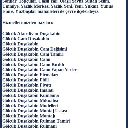
Sofular, Topçular, Ulaşlı Yalı, Ulaşlı Yavuz Sultan Selim,
Ümmiye, Yazlık Merkez, Yazlık Yeni, Yeni, Yukarı, Yunus
Emre, Yüzbaşılar mahalleleri ile çevre ilçelerdeyiz.
Hizmetlerimizden bazıları:
Gölcük Akordiyon Duşakabin
Gölcük Cam Duşakabin
Gölcük Duşakabin
Gölcük Duşakabin Cam Değişimi
Gölcük Duşakabin Cam Tamiri
Gölcük Duşakabin Camı
Gölcük Duşakabin Camı Kırıldı
Gölcük Duşakabin Camı Yapan Yerler
Gölcük Duşakabin Firmaları
Gölcük Duşakabin Fitili
Gölcük Duşakabin Fiyatı
Gölcük Duşakabin İmalatı
Gölcük Duşakabin Kumlama
Gölcük Duşakabin Mıknatısı
Gölcük Duşakabin Modelleri
Gölcük Duşakabin Montaj Ustası
Gölcük Duşakabin Montajı
Gölcük Duşakabin Rulman Tamiri
Gölcük Duşakabin Rulmanı