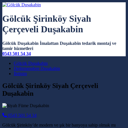
Gölcük Şirinköy Siyah
Çerçeveli Duşakabin
Gölcük Duşakabin İmalattan Duşakabin tedarik montaj ve
tamir hizmetleri
0543 501 54 34
Main Navigation
Gölcük Duşakabin
Değirmendere Duşakabin
İletişim
Gölcük Şirinköy Siyah Çerçeveli
Duşakabin
0543 501 54 34
Gölcük Şirinköy’de modern ve şık bir banyoya sahip olmak mı