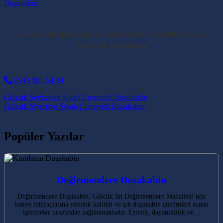
Gölcük Şirinköy Cam DuşakabinGölcük Atatürk Siyah
Çerçeveli Duşakabin
0543 501 54 34
Post navigation
Gölcük Şevketiye Siyah Çerçeveli Duşakabin
Gölcük Siyretiye Siyah Çerçeveli Duşakabin
Popüler Yazılar
Değirmendere Duşakabin
Değirmendere Duşakabin, Gölcük’ün Değirmendere Mahallesi’nde
banyo ihtiyaçlarına yönelik kaliteli ve şık duşakabin çözümleri sunan
işletmeler tarafından sağlanmaktadır. Estetik, dayanıklılık ve…