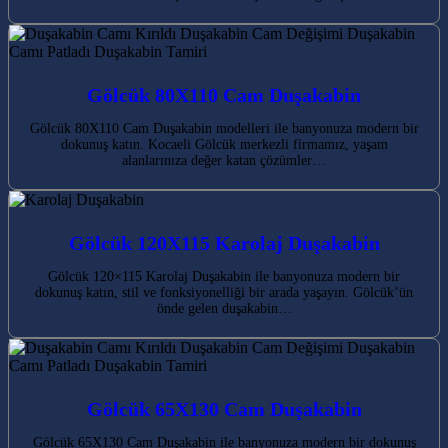
Gölcük 80X110 Cam Duşakabin
Gölcük 80X110 Cam Duşakabin modelleri ile banyonuza modern bir
dokunuş katın. Kocaeli Gölcük merkezli firmamız, yaşam
alanlarınıza değer katan çözümler…
Gölcük 120X115 Karolaj Duşakabin
Gölcük 120×115 Karolaj Duşakabin ile banyonuza modern bir
dokunuş katın, stil ve fonksiyonelliği bir arada yaşayın. Gölcük’ün
önde gelen duşakabin…
Gölcük 65X130 Cam Duşakabin
Gölcük 65X130 Cam Duşakabin ile banyonuza modern bir dokunuş