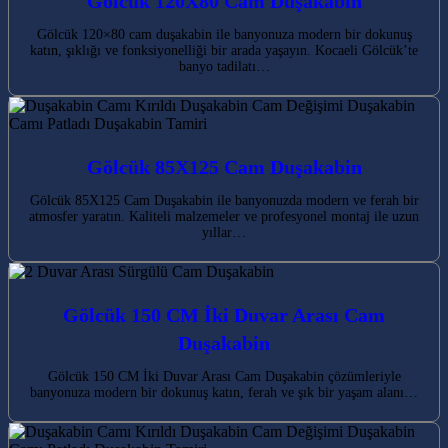
Gölcük 120X80 Cam Duşakabin
Gölcük 120×80 cam duşakabin ile banyonuza modern bir dokunuş
katın, şıklığı ve fonksiyonelliği bir arada yaşayın. Kocaeli Gölcük’te
banyo tadilatı…
Gölcük 85X125 Cam Duşakabin
Gölcük 85X125 Cam Duşakabin ile banyonuzda modern ve ferah bir
atmosfer yaratın. Kaliteli malzemeler ve profesyonel montaj ile uzun
yıllar…
Gölcük 150 CM İki Duvar Arası Cam
Duşakabin
Gölcük 150 CM İki Duvar Arası Cam Duşakabin çözümleriyle
banyonuza modern bir dokunuş katın, ferah ve şık bir yaşam alanı…