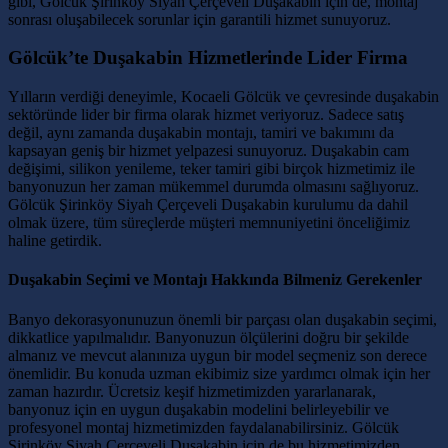
gibi, Gölcük Şirinköy Siyah Çerçeveli Duşakabin için de, montaj
sonrası oluşabilecek sorunlar için garantili hizmet sunuyoruz.
Gölcük’te Duşakabin Hizmetlerinde Lider Firma
Yılların verdiği deneyimle, Kocaeli Gölcük ve çevresinde duşakabin
sektöründe lider bir firma olarak hizmet veriyoruz. Sadece satış
değil, aynı zamanda duşakabin montajı, tamiri ve bakımını da
kapsayan geniş bir hizmet yelpazesi sunuyoruz. Duşakabin cam
değişimi, silikon yenileme, teker tamiri gibi birçok hizmetimiz ile
banyonuzun her zaman mükemmel durumda olmasını sağlıyoruz.
Gölcük Şirinköy Siyah Çerçeveli Duşakabin kurulumu da dahil
olmak üzere, tüm süreçlerde müşteri memnuniyetini önceliğimiz
haline getirdik.
Duşakabin Seçimi ve Montajı Hakkında Bilmeniz Gerekenler
Banyo dekorasyonunuzun önemli bir parçası olan duşakabin seçimi,
dikkatlice yapılmalıdır. Banyonuzun ölçülerini doğru bir şekilde
almanız ve mevcut alanınıza uygun bir model seçmeniz son derece
önemlidir. Bu konuda uzman ekibimiz size yardımcı olmak için her
zaman hazırdır. Ücretsiz keşif hizmetimizden yararlanarak,
banyonuz için en uygun duşakabin modelini belirleyebilir ve
profesyonel montaj hizmetimizden faydalanabilirsiniz. Gölcük
Şirinköy Siyah Çerçeveli Duşakabin için de bu hizmetimizden