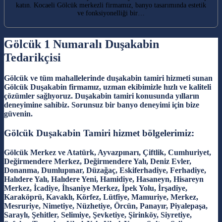
katın. Kocaeli Gölcük merkezli firmamız, banyo tasarımında estetik
ve fonksiyonelliği bir…
Gölcük 1 Numaralı Duşakabin
Tedarikçisi
Gölcük ve tüm mahallelerinde duşakabin tamiri hizmeti sunan
Gölcük Duşakabin firmamız, uzman ekibimizle hızlı ve kaliteli
çözümler sağlıyoruz. Duşakabin tamiri konusunda yılların
deneyimine sahibiz. Sorunsuz bir banyo deneyimi için bize
güvenin.
Gölcük Duşakabin Tamiri hizmet bölgelerimiz:
Gölcük Merkez ve Atatürk, Ayvazpınarı, Çiftlik, Cumhuriyet,
Değirmendere Merkez, Değirmendere Yalı, Deniz Evler,
Donanma, Dumlupınar, Düzağaç, Eskiferhadiye, Ferhadiye,
Halıdere Yalı, Halıdere Yeni, Hamidiye, Hasaneyn, Hisareyn
Merkez, İcadiye, İhsaniye Merkez, İpek Yolu, İrşadiye,
Karaköprü, Kavaklı, Körfez, Lütfiye, Mamuriye, Merkez,
Mesruriye, Nimetiye, Nüzhetiye, Örcün, Panayır, Piyalepaşa,
Saraylı, Şehitler, Selimiye, Şevketiye, Şirinköy, Siyretiye,