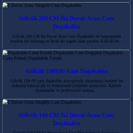
Gölcük 200 CM İki Duvar Arası Cam
Duşakabin
Gölcük 200 CM İki Duvar Arası Cam Duşakabin ile banyonuzda
modern bir dokunuş ve ferah bir yaşam alanı yaratın. Gölcük’ün…
Gölcük 130X95 Cam Duşakabin
Gölcük 130×95 cam duşakabin arayışınızda, banyonuza modern bir
dokunuş katacak şık ve fonksiyonel çözümler sunuyoruz. Kaliteli
malzemeler ve profesyonel montaj…
Gölcük 140 CM İki Duvar Arası Cam
Duşakabin