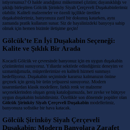
istiyorsunuz? O halde aradığınız mükemmel çözüm; dayanıklılığı ve
şıklığı birleştiren Gölcük Şirinköy Siyah Çerçeveli Duşakabinlerimiz
olabilir. Kaliteli malzemeler ve özenli işçilikle üretilen
duşakabinlerimiz, banyonuza zarif bir dokunuş katarken, aynı
zamanda pratik kullanım sunar. Siz de hayalinizdeki banyoya sahip
olmak için hemen bizimle iletişime geçin!
Gölcük’te En İyi Duşakabin Seçeneği:
Kalite ve Şıklık Bir Arada
Kocaeli Gölcük ve çevresinde banyonuz için en uygun duşakabin
çözümlerini sunuyoruz. Yıllardır sektörde edindiğimiz deneyim ve
uzmanlığımızla, müşterilerimize en kaliteli hizmeti sunmayı
hedefliyoruz. Duşakabin seçiminde kararsız kalmanızın önüne
geçmek için geniş bir ürün yelpazesi sunuyoruz. Modern
tasarımlardan klasik modellere, farklı renk ve malzeme
seçeneklerinden oluşan geniş kataloğumuzda, her zevke ve bütçeye
uygun duşakabin bulabilirsiniz. Özellikle son dönemde popüler olan
Gölcük Şirinköy Siyah Çerçeveli Duşakabin
modellerimiz,
banyonuza sofistike bir hava katacak.
Gölcük Şirinköy Siyah Çerçeveli
Duşakabin: Modern Banyolara Zarafet