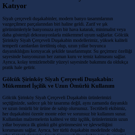
Katıyor
Siyah çerçeveli duşakabinler, modern banyo tasarımlarının
vazgeçilmez parçalarından biri haline geldi. Zarif ve şık
görünümleriyle banyonuza ayrı bir hava katarak, minimalist veya
daha gösterişli dekorasyonlarla mükemmel uyum sağlarlar. Gölcük
Şirinköy Siyah Çerçeveli Duşakabin modellerimiz, yüksek kaliteli
temperli camlardan üretilmiş olup, uzun yıllar boyunca
dayanıklılığını koruyacak şekilde tasarlanmıştır. Su geçirmez özelliği
sayesinde banyonuzun her zaman kuru ve temiz kalmasını sağlar.
Ayrıca, kolay temizlenebilir yüzeyi sayesinde bakımını da oldukça
pratik hale getirir.
Gölcük Şirinköy Siyah Çerçeveli Duşakabin:
Mükemmel İşçilik ve Uzun Ömürlü Kullanım
Gölcük Şirinköy Siyah Çerçeveli Duşakabin ürünlerimizi
seçtiğinizde, sadece şık bir tasarıma değil, aynı zamanda dayanıklı
ve uzun ömürlü bir ürüne de sahip olursunuz. Tecrübeli ekibimiz,
her duşakabini özenle monte eder ve sorunsuz bir kullanım sunar.
Kullanılan malzemelerin kalitesi ve titiz işçilik, ürünlerimizin uzun
yıllar boyunca ilk günkü gibi görünmesini ve işlevselliğini
korumasını sağlar. Ayrıca, her türlü duşakabin modelinde olduğu