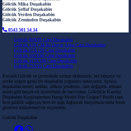
Gölcük Mika Duşakabin
Gölcük Şeffaf Duşakabin
Gölcük Yerden Duşakabin
Gölcük Zeminden Duşakabin
0543 501 54 34
Gölcük 90X95 Cam Duşakabin
Gölcük 170 CM İki Duvar Arası Cam Duşakabin
Gölcük 65X120 Cam Duşakabin
Gölcük 100X60 Cam Duşakabin
Gölcük 115X100 Cam Duşakabin
Gölcük 75X95 Cam Duşakabin
Kocaeli Gölcük ve çevresinde uzman ekibimizle, her bütçeye ve
zevke uygun geniş bir duşakabin yelpazesi sunuyoruz. Ayrıca,
duşakabin tamiri, tadilatı, silikon yenileme, cam değişimi, rulman
tamiri gibi birçok ek hizmetimiz de mevcuttur. Gölcük'te Karolaj
Duşakabin Karşılaştırması Hangi Model Size Uygun? Buzlu cam,
hem gizlilik sağlayan hem de ışığı dağıtarak banyonuzu daha ferah
gösteren mükemmel bir seçenektir.
Gölcük Duşakabin