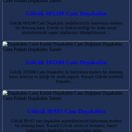
Gölcük 60X100 Cam Duşakabin
Gölcük 60X100 Cam Duşakabin modellerimizle banyonuza modern
bir dokunuş katın. Estetik ve fonksiyonelliği bir arada sunan
çözümlerimizle yaşam alanlarınızı dönüştürüyoruz.…
Gölcük 105X80 Cam Duşakabin
Gölcük 105X80 Cam Duşakabin ile banyonuza modern bir dokunuş
katın, konforu ve şıklığı bir arada yaşayın. Kocaeli Gölcük merkezli
firmamız,…
Gölcük 80X65 Cam Duşakabin
Gölcük 80×65 cam duşakabin seçeneklerimizle banyonuza modern
bir dokunuş katın. Kocaeli Gölcük merkezli firmamız, banyo
tadilatından duşakabin montajına kadar geniş…