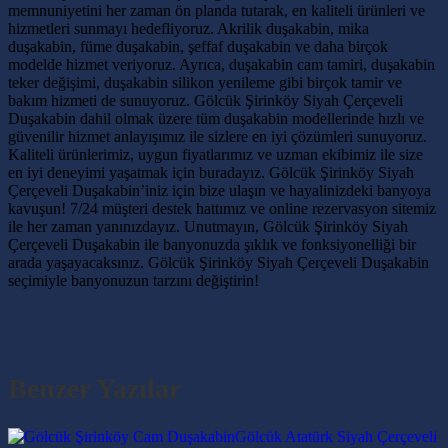
memnuniyetini her zaman ön planda tutarak, en kaliteli ürünleri ve
hizmetleri sunmayı hedefliyoruz. Akrilik duşakabin, mika
duşakabin, füme duşakabin, şeffaf duşakabin ve daha birçok
modelde hizmet veriyoruz. Ayrıca, duşakabin cam tamiri, duşakabin
teker değişimi, duşakabin silikon yenileme gibi birçok tamir ve
bakım hizmeti de sunuyoruz. Gölcük Şirinköy Siyah Çerçeveli
Duşakabin dahil olmak üzere tüm duşakabin modellerinde hızlı ve
güvenilir hizmet anlayışımız ile sizlere en iyi çözümleri sunuyoruz.
Kaliteli ürünlerimiz, uygun fiyatlarımız ve uzman ekibimiz ile size
en iyi deneyimi yaşatmak için buradayız. Gölcük Şirinköy Siyah
Çerçeveli Duşakabin’iniz için bize ulaşın ve hayalinizdeki banyoya
kavuşun! 7/24 müşteri destek hattımız ve online rezervasyon sitemiz
ile her zaman yanınızdayız. Unutmayın, Gölcük Şirinköy Siyah
Çerçeveli Duşakabin ile banyonuzda şıklık ve fonksiyonelliği bir
arada yaşayacaksınız. Gölcük Şirinköy Siyah Çerçeveli Duşakabin
seçimiyle banyonuzun tarzını değiştirin!
Benzer Yazılar