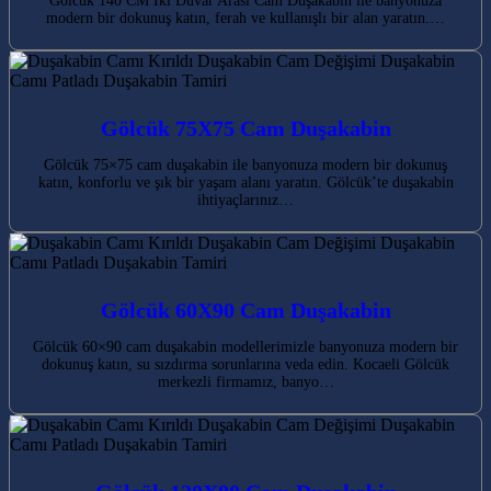
Gölcük 140 CM İki Duvar Arası Cam Duşakabin ile banyonuza
modern bir dokunuş katın, ferah ve kullanışlı bir alan yaratın.…
Gölcük 75X75 Cam Duşakabin
Gölcük 75×75 cam duşakabin ile banyonuza modern bir dokunuş
katın, konforlu ve şık bir yaşam alanı yaratın. Gölcük’te duşakabin
ihtiyaçlarınız…
Gölcük 60X90 Cam Duşakabin
Gölcük 60×90 cam duşakabin modellerimizle banyonuza modern bir
dokunuş katın, su sızdırma sorunlarına veda edin. Kocaeli Gölcük
merkezli firmamız, banyo…