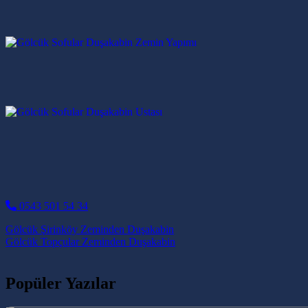
0543 501 54 34
Post navigation
Gölcük Şirinköy Zeminden Duşakabin
Gölcük Topçular Zeminden Duşakabin
Popüler Yazılar