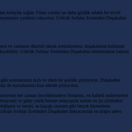
dan kolaylık sağlar. Füme camlar ise daha gizlilik odaklı bir tercih
 olanı seçmenize yardımcı oluyoruz. Gölcük Sofular Zeminden Duşakabin
ilmesi ve camların düzenli olarak temizlenmesi, duşakabinin kullanım
ağlayabiliriz. Gölcük Sofular Zeminden Duşakabin ürünlerinizin bakımı
bi sorunlarınızı hızlı ve etkili bir şekilde çözüyoruz. Duşakabin
iz ile sorunlarınızı kısa sürede çözüyoruz.
niyetini her zaman önceliklendiren firmamız, en kaliteli malzemeleri
yonel ve güler yüzlü hizmet anlayışıyla sizlere en iyi çözümleri
ğişimi ve tamiri, su kaçağı onarımı gibi birçok hizmetimiz
. Gölcük Sofular Zeminden Duşakabin ihtiyacınızda en doğru adres