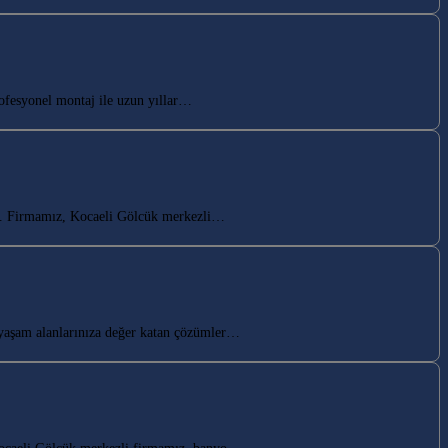
ofesyonel montaj ile uzun yıllar…
ın. Firmamız, Kocaeli Gölcük merkezli…
yaşam alanlarınıza değer katan çözümler…