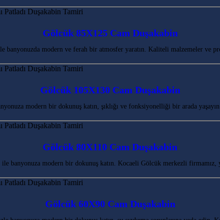
Gölcük 85X125 Cam Duşakabin
banyonuzda modern ve ferah bir atmosfer yaratın. Kaliteli malzemeler ve pr
Gölcük 105X130 Cam Duşakabin
onuza modern bir dokunuş katın, şıklığı ve fonksiyonelliği bir arada yaşay
Gölcük 80X110 Cam Duşakabin
le banyonuza modern bir dokunuş katın. Kocaeli Gölcük merkezli firmamız, 
Gölcük 60X90 Cam Duşakabin