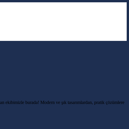
man ekibimizle burada! Modern ve şık tasarımlardan, pratik çözümlere