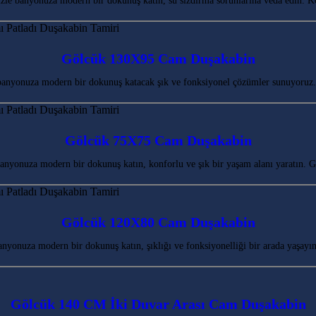
le banyonuza modern bir dokunuş katın, su sızdırma sorunlarına veda edin. 
Gölcük 130X95 Cam Duşakabin
banyonuza modern bir dokunuş katacak şık ve fonksiyonel çözümler sunuyoruz.
Gölcük 75X75 Cam Duşakabin
nyonuza modern bir dokunuş katın, konforlu ve şık bir yaşam alanı yaratın. G
Gölcük 120X80 Cam Duşakabin
yonuza modern bir dokunuş katın, şıklığı ve fonksiyonelliği bir arada yaşayı
Gölcük 140 CM İki Duvar Arası Cam Duşakabin