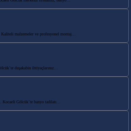
Kocaeli Gölcük merkezli firmamız, banyo…
 Kaliteli malzemeler ve profesyonel montaj…
ölcük’te duşakabin ihtiyaçlarınız…
n. Kocaeli Gölcük’te banyo tadilatı…