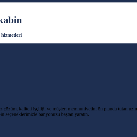
kabin
hizmetleri
z çözüm, kaliteli işçiliği ve müşteri memnuniyetini ön planda tutan uz
n seçeneklerimizle banyonuzu baştan yaratın.