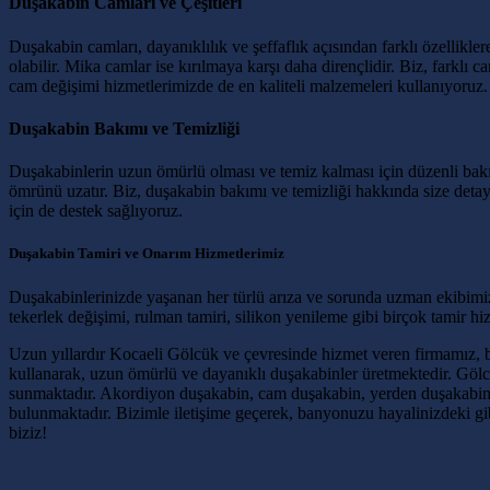
Duşakabin Camları ve Çeşitleri
Duşakabin camları, dayanıklılık ve şeffaflık açısından farklı özellikler
olabilir. Mika camlar ise kırılmaya karşı daha dirençlidir. Biz, farkl
cam değişimi hizmetlerimizde de en kaliteli malzemeleri kullanıyoruz.
Duşakabin Bakımı ve Temizliği
Duşakabinlerin uzun ömürlü olması ve temiz kalması için düzenli bakım
ömrünü uzatır. Biz, duşakabin bakımı ve temizliği hakkında size deta
için de destek sağlıyoruz.
Duşakabin Tamiri ve Onarım Hizmetlerimiz
Duşakabinlerinizde yaşanan her türlü arıza ve sorunda uzman ekibimiz 
tekerlek değişimi, rulman tamiri, silikon yenileme gibi birçok tamir 
Uzun yıllardır Kocaeli Gölcük ve çevresinde hizmet veren firmamız, b
kullanarak, uzun ömürlü ve dayanıklı duşakabinler üretmektedir. Göl
sunmaktadır. Akordiyon duşakabin, cam duşakabin, yerden duşakabin, 
bulunmaktadır. Bizimle iletişime geçerek, banyonuzu hayalinizdeki gi
biziz!