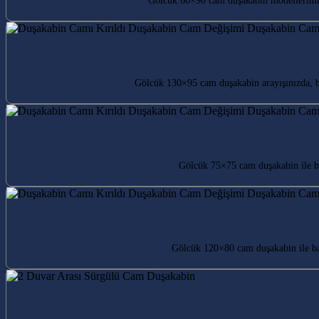
Gölcük 60×90 cam duşakabin modellerimiz
Gölcük 130×95 cam duşakabin arayışınızda, 
Gölcük 75×75 cam duşakabin ile ba
Gölcük 120×80 cam duşakabin ile ban