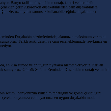
yor. Banyo tadilatı, duşakabin montajı, tamiri ve her türlü
eçenekler içerir. Akordiyon duşakabinlerden cam duşakabinlere,
iğimizle, uzun yıllar sorunsuz kullanabileceğiniz duşakabinler
r Zeminden Duşakabin çözümlerimizle, alanınızın maksimum verimini
 sunuyoruz. Farklı renk, desen ve cam seçeneklerimizle, zevkinize en
netiyor.
nda, en kısa sürede ve en uygun fiyatlarla hizmet veriyoruz. Kırılan
olarak sunuyoruz. Gölcük Sofular Zeminden Duşakabin montajı ve tamiri
n seçimi, banyonuzun kullanım rahatlığını ve görsel çekiciliğini
me geçerek, banyonuza ve ihtiyacınıza en uygun duşakabin modelini