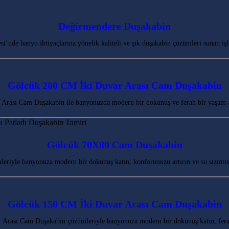
Değirmendere Duşakabin
de banyo ihtiyaçlarına yönelik kaliteli ve şık duşakabin çözümleri sunan işle
Gölcük 200 CM İki Duvar Arası Cam Duşakabin
Arası Cam Duşakabin ile banyonuzda modern bir dokunuş ve ferah bir yaşam 
Gölcük 70X80 Cam Duşakabin
riyle banyonuza modern bir dokunuş katın, konforunuzu artırın ve su sızıntıs
Gölcük 150 CM İki Duvar Arası Cam Duşakabin
Arası Cam Duşakabin çözümleriyle banyonuza modern bir dokunuş katın, fera