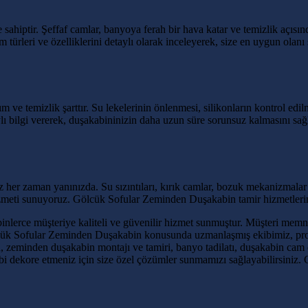
e sahiptir. Şeffaf camlar, banyoya ferah bir hava katar ve temizlik açısın
ı cam türleri ve özelliklerini detaylı olarak inceleyerek, size en uygun
 ve temizlik şarttır. Su lekelerinin önlenmesi, silikonların kontrol ed
ylı bilgi vererek, duşakabininizin daha uzun süre sorunsuz kalmasını s
her zaman yanınızda. Su sızıntıları, kırık camlar, bozuk mekanizmalar gi
hizmeti sunuyoruz. Gölcük Sofular Zeminden Duşakabin tamir hizmetlerim
inlerce müşteriye kaliteli ve güvenilir hizmet sunmuştur. Müşteri memnu
cük Sofular Zeminden Duşakabin konusunda uzmanlaşmış ekibimiz, profes
zeminden duşakabin montajı ve tamiri, banyo tadilatı, duşakabin cam de
bi dekore etmeniz için size özel çözümler sunmamızı sağlayabilirsiniz