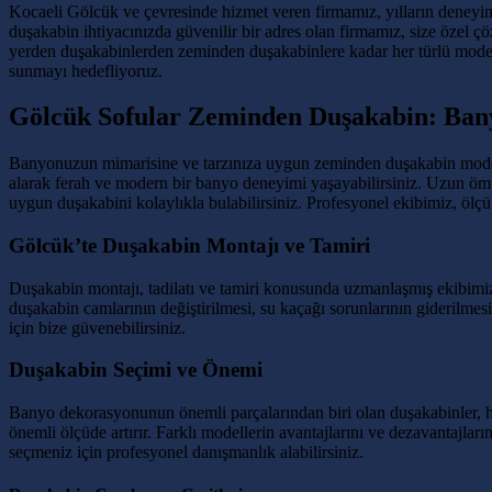
Kocaeli Gölcük ve çevresinde hizmet veren firmamız, yılların deneyim
duşakabin ihtiyacınızda güvenilir bir adres olan firmamız, size özel
yerden duşakabinlerden zeminden duşakabinlere kadar her türlü model v
sunmayı hedefliyoruz.
Gölcük Sofular Zeminden Duşakabin: Ba
Banyonuzun mimarisine ve tarzınıza uygun zeminden duşakabin modell
alarak ferah ve modern bir banyo deneyimi yaşayabilirsiniz. Uzun ömü
uygun duşakabini kolaylıkla bulabilirsiniz. Profesyonel ekibimiz, ölçü
Gölcük’te Duşakabin Montajı ve Tamiri
Duşakabin montajı, tadilatı ve tamiri konusunda uzmanlaşmış ekibimiz, e
duşakabin camlarının değiştirilmesi, su kaçağı sorunlarının giderilme
için bize güvenebilirsiniz.
Duşakabin Seçimi ve Önemi
Banyo dekorasyonunun önemli parçalarından biri olan duşakabinler, h
önemli ölçüde artırır. Farklı modellerin avantajlarını ve dezavantajl
seçmeniz için profesyonel danışmanlık alabilirsiniz.