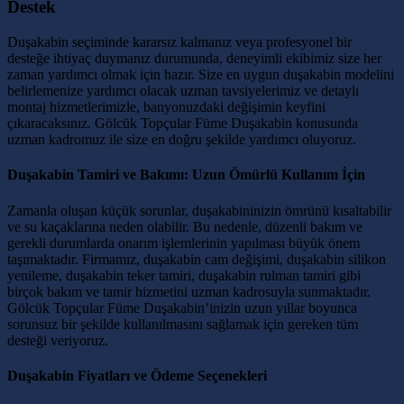
Destek
Duşakabin seçiminde kararsız kalmanız veya profesyonel bir
desteğe ihtiyaç duymanız durumunda, deneyimli ekibimiz size her
zaman yardımcı olmak için hazır. Size en uygun duşakabin modelini
belirlemenize yardımcı olacak uzman tavsiyelerimiz ve detaylı
montaj hizmetlerimizle, banyonuzdaki değişimin keyfini
çıkaracaksınız. Gölcük Topçular Füme Duşakabin konusunda
uzman kadromuz ile size en doğru şekilde yardımcı oluyoruz.
Duşakabin Tamiri ve Bakımı: Uzun Ömürlü Kullanım İçin
Zamanla oluşan küçük sorunlar, duşakabininizin ömrünü kısaltabilir
ve su kaçaklarına neden olabilir. Bu nedenle, düzenli bakım ve
gerekli durumlarda onarım işlemlerinin yapılması büyük önem
taşımaktadır. Firmamız, duşakabin cam değişimi, duşakabin silikon
yenileme, duşakabin teker tamiri, duşakabin rulman tamiri gibi
birçok bakım ve tamir hizmetini uzman kadrosuyla sunmaktadır.
Gölcük Topçular Füme Duşakabin’inizin uzun yıllar boyunca
sorunsuz bir şekilde kullanılmasını sağlamak için gereken tüm
desteği veriyoruz.
Duşakabin Fiyatları ve Ödeme Seçenekleri