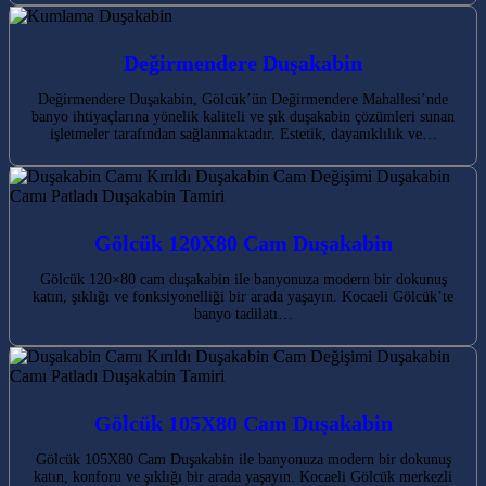
Değirmendere Duşakabin
Değirmendere Duşakabin, Gölcük’ün Değirmendere Mahallesi’nde
banyo ihtiyaçlarına yönelik kaliteli ve şık duşakabin çözümleri sunan
işletmeler tarafından sağlanmaktadır. Estetik, dayanıklılık ve…
Gölcük 120X80 Cam Duşakabin
Gölcük 120×80 cam duşakabin ile banyonuza modern bir dokunuş
katın, şıklığı ve fonksiyonelliği bir arada yaşayın. Kocaeli Gölcük’te
banyo tadilatı…
Gölcük 105X80 Cam Duşakabin
Gölcük 105X80 Cam Duşakabin ile banyonuza modern bir dokunuş
katın, konforu ve şıklığı bir arada yaşayın. Kocaeli Gölcük merkezli