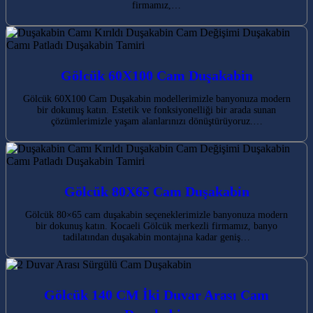
firmamız,…
Gölcük 60X100 Cam Duşakabin
Gölcük 60X100 Cam Duşakabin modellerimizle banyonuza modern
bir dokunuş katın. Estetik ve fonksiyonelliği bir arada sunan
çözümlerimizle yaşam alanlarınızı dönüştürüyoruz.…
Gölcük 80X65 Cam Duşakabin
Gölcük 80×65 cam duşakabin seçeneklerimizle banyonuza modern
bir dokunuş katın. Kocaeli Gölcük merkezli firmamız, banyo
tadilatından duşakabin montajına kadar geniş…
Gölcük 140 CM İki Duvar Arası Cam