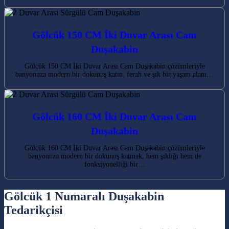
Gölcük 150 CM İki Duvar Arası Cam
Duşakabin
Gölcük 150 CM İki Duvar Arası Cam Duşakabin çözümleriyle
banyonuza modern bir dokunuş katın, ferah ve şık bir yaşam alanı…
Gölcük 160 CM İki Duvar Arası Cam
Duşakabin
Gölcük 160 CM İki Duvar Arası Cam Duşakabin çözümleriyle
banyonuza modern bir dokunuş katmak, hem şıklığı hem de
fonksiyonelliği bir…
Gölcük 1 Numaralı Duşakabin
Tedarikçisi