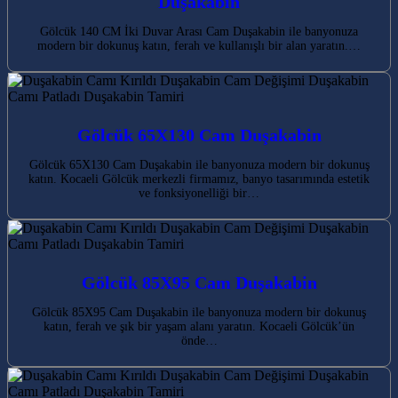
Duşakabin
Gölcük 140 CM İki Duvar Arası Cam Duşakabin ile banyonuza
modern bir dokunuş katın, ferah ve kullanışlı bir alan yaratın.…
Gölcük 65X130 Cam Duşakabin
Gölcük 65X130 Cam Duşakabin ile banyonuza modern bir dokunuş
katın. Kocaeli Gölcük merkezli firmamız, banyo tasarımında estetik
ve fonksiyonelliği bir…
Gölcük 85X95 Cam Duşakabin
Gölcük 85X95 Cam Duşakabin ile banyonuza modern bir dokunuş
katın, ferah ve şık bir yaşam alanı yaratın. Kocaeli Gölcük’ün
önde…