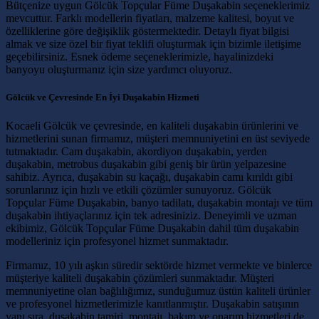
Bütçenize uygun Gölcük Topçular Füme Duşakabin seçeneklerimiz
mevcuttur. Farklı modellerin fiyatları, malzeme kalitesi, boyut ve
özelliklerine göre değişiklik göstermektedir. Detaylı fiyat bilgisi
almak ve size özel bir fiyat teklifi oluşturmak için bizimle iletişime
geçebilirsiniz. Esnek ödeme seçeneklerimizle, hayalinizdeki
banyoyu oluşturmanız için size yardımcı oluyoruz.
Gölcük ve Çevresinde En İyi Duşakabin Hizmeti
Kocaeli Gölcük ve çevresinde, en kaliteli duşakabin ürünlerini ve
hizmetlerini sunan firmamız, müşteri memnuniyetini en üst seviyede
tutmaktadır. Cam duşakabin, akordiyon duşakabin, yerden
duşakabin, metrobus duşakabin gibi geniş bir ürün yelpazesine
sahibiz. Ayrıca, duşakabin su kaçağı, duşakabin camı kırıldı gibi
sorunlarınız için hızlı ve etkili çözümler sunuyoruz. Gölcük
Topçular Füme Duşakabin, banyo tadilatı, duşakabin montajı ve tüm
duşakabin ihtiyaçlarınız için tek adresiniziz. Deneyimli ve uzman
ekibimiz, Gölcük Topçular Füme Duşakabin dahil tüm duşakabin
modelleriniz için profesyonel hizmet sunmaktadır.
Firmamız, 10 yılı aşkın süredir sektörde hizmet vermekte ve binlerce
müşteriye kaliteli duşakabin çözümleri sunmaktadır. Müşteri
memnuniyetine olan bağlılığımız, sunduğumuz üstün kaliteli ürünler
ve profesyonel hizmetlerimizle kanıtlanmıştır. Duşakabin satışının
yanı sıra, duşakabin tamiri, montajı, bakım ve onarım hizmetleri de