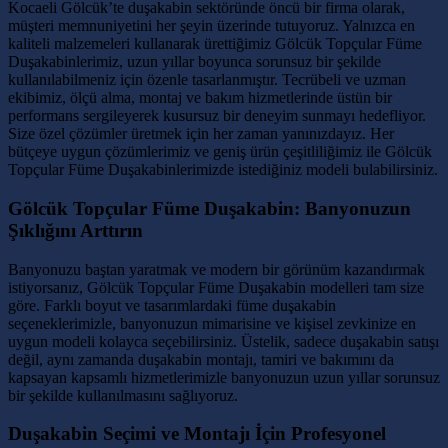
Kocaeli Gölcük’te duşakabin sektöründe öncü bir firma olarak,
müşteri memnuniyetini her şeyin üzerinde tutuyoruz. Yalnızca en
kaliteli malzemeleri kullanarak ürettiğimiz Gölcük Topçular Füme
Duşakabinlerimiz, uzun yıllar boyunca sorunsuz bir şekilde
kullanılabilmeniz için özenle tasarlanmıştır. Tecrübeli ve uzman
ekibimiz, ölçü alma, montaj ve bakım hizmetlerinde üstün bir
performans sergileyerek kusursuz bir deneyim sunmayı hedefliyor.
Size özel çözümler üretmek için her zaman yanınızdayız. Her
bütçeye uygun çözümlerimiz ve geniş ürün çeşitliliğimiz ile Gölcük
Topçular Füme Duşakabinlerimizde istediğiniz modeli bulabilirsiniz.
Gölcük Topçular Füme Duşakabin: Banyonuzun
Şıklığını Arttırın
Banyonuzu baştan yaratmak ve modern bir görünüm kazandırmak
istiyorsanız, Gölcük Topçular Füme Duşakabin modelleri tam size
göre. Farklı boyut ve tasarımlardaki füme duşakabin
seçeneklerimizle, banyonuzun mimarisine ve kişisel zevkinize en
uygun modeli kolayca seçebilirsiniz. Üstelik, sadece duşakabin satışı
değil, aynı zamanda duşakabin montajı, tamiri ve bakımını da
kapsayan kapsamlı hizmetlerimizle banyonuzun uzun yıllar sorunsuz
bir şekilde kullanılmasını sağlıyoruz.
Duşakabin Seçimi ve Montajı İçin Profesyonel