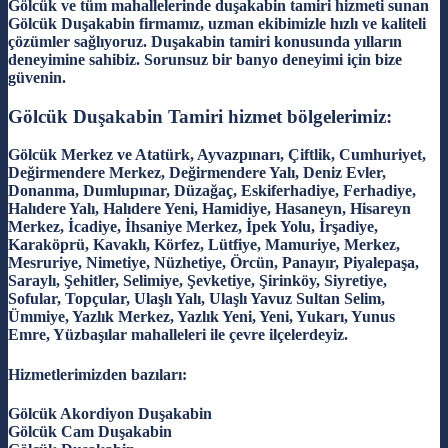
Gölcük ve tüm mahallelerinde duşakabin tamiri hizmeti sunan
Gölcük Duşakabin firmamız, uzman ekibimizle hızlı ve kaliteli
çözümler sağlıyoruz. Duşakabin tamiri konusunda yılların
deneyimine sahibiz. Sorunsuz bir banyo deneyimi için bize
güvenin.
Gölcük Duşakabin Tamiri hizmet bölgelerimiz:
Gölcük Merkez ve Atatürk, Ayvazpınarı, Çiftlik, Cumhuriyet,
Değirmendere Merkez, Değirmendere Yalı, Deniz Evler,
Donanma, Dumlupınar, Düzağaç, Eskiferhadiye, Ferhadiye,
Halıdere Yalı, Halıdere Yeni, Hamidiye, Hasaneyn, Hisareyn
Merkez, İcadiye, İhsaniye Merkez, İpek Yolu, İrşadiye,
Karaköprü, Kavaklı, Körfez, Lütfiye, Mamuriye, Merkez,
Mesruriye, Nimetiye, Nüzhetiye, Örcün, Panayır, Piyalepaşa,
Saraylı, Şehitler, Selimiye, Şevketiye, Şirinköy, Siyretiye,
Sofular, Topçular, Ulaşlı Yalı, Ulaşlı Yavuz Sultan Selim,
Ümmiye, Yazlık Merkez, Yazlık Yeni, Yeni, Yukarı, Yunus
Emre, Yüzbaşılar mahalleleri ile çevre ilçelerdeyiz.
Hizmetlerimizden bazıları:
Gölcük Akordiyon Duşakabin
Gölcük Cam Duşakabin