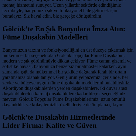
montaj hizmetini sunuyor. Uzun yıllardır sektörde edindiğimiz
tecrübeyle, banyonuzu şık ve fonksiyonel hale getirmek için
buradayız. Siz hayal edin, biz gerçeğe dönüştürelim!
Gölcük’te En Şık Banyolara İmza Atın:
Füme Duşakabin Modelleri
Banyonuzun tarzını ve fonksiyonelliğini en üst düzeye çıkarmak için
mükemmel bir seçenek olan Gölcük Topçular Füme Duşakabin,
modern ve şık görünümüyle dikkat çekiyor. Füme camın gizemli ve
sofistike havası, banyonuza benzersiz bir atmosfer katarken, aynı
zamanda ışığı da mükemmel bir şekilde dağıtarak ferah bir ortam
yaratmanıza olanak tanıyor. Geniş ürün yelpazemiz içerisinde, her
zevke ve bütçeye uygun füme duşakabin modellerini bulabilirsiniz.
Akordiyon duşakabinlerden yerden duşakabinlere, iki duvar arası
duşakabinlerden karolaj duşakabinlere kadar birçok seçeneğimiz
mevcut. Gölcük Topçular Füme Duşakabinlerimiz, uzun ömürlü
dayanıklılık ve kolay temizlik özellikleriyle de ön plana çıkıyor.
Gölcük’te Duşakabin Hizmetlerinde
Lider Firma: Kalite ve Güven