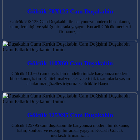
Gölcük 70X125 Cam Duşakabin
Gölcük 70X125 Cam Duşakabin ile banyonuza modern bir dokunuş
katın, ferahlığı ve şıklığı bir arada yaşayın. Kocaeli Gölcük merkezli
firmamız,…
Gölcük 110X60 Cam Duşakabin
Gölcük 110×60 cam duşakabin modellerimizle banyonuza modern
bir dokunuş katın. Kaliteli malzemeler ve estetik tasarımlarla yaşam
alanlarınızı güzelleştiriyoruz. Gölcük’te Banyo…
Gölcük 125X95 Cam Duşakabin
Gölcük 125×95 cam duşakabin ile banyonuza modern bir dokunuş
katın, konforu ve estetiği bir arada yaşayın. Kocaeli Gölcük
merkezli firmamız,…