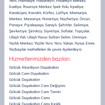
Yeni, Hamidiye, Hasaneyn, Hisareyn Merkez,
İcadiye, İhsaniye Merkez, İpek Yolu, İrşadiye,
Karaköprü, Kavaklı, Körfez, Lütfiye, Mamuriye,
Merkez, Mesruriye, Nimetiye, Nüzhetiye, Örcün,
Panayır, Piyalepaşa, Saraylı, Şehitler, Selimiye,
Şevketiye, Şirinköy, Siyretiye, Sofular, Topçular,
Ulaşlı Yalı, Ulaşlı Yavuz Sultan Selim, Ümmiye,
Yazlık Merkez, Yazlık Yeni, Yeni, Yukarı, Yunus Emre,
Yüzbaşılar mahalleleri ile çevre ilçelerdeyiz.
Hizmetlerimizden bazıları:
Gölcük Akordiyon Duşakabin
Gölcük Cam Duşakabin
Gölcük Duşakabin
Gölcük Duşakabin Cam Değişimi
Gölcük Duşakabin Cam Tamiri
Gölcük Duşakabin Camı
Gölcük Duşakabin Camı Kırıldı