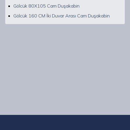
Gölcük 80X105 Cam Duşakabin
Gölcük 160 CM İki Duvar Arası Cam Duşakabin
Kocaeli Gölcük ve çevresinde uzman ekibimizle, her