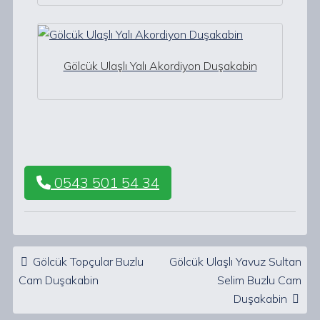
Gölcük Ulaşlı Yalı Akordiyon Duşakabin
0543 501 54 34
Post navigation
Gölcük Topçular Buzlu
Gölcük Ulaşlı Yavuz Sultan
Cam Duşakabin
Selim Buzlu Cam
Duşakabin